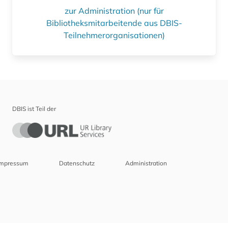
zur Administration (nur für
Bibliotheksmitarbeitende aus DBIS-
Teilnehmerorganisationen)
DBIS ist Teil der
Impressum
Datenschutz
Administration