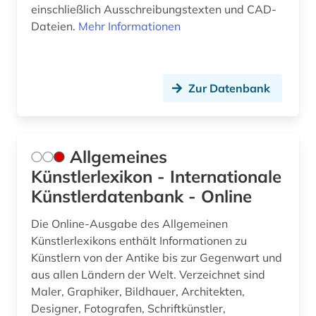
china (1)
einschließlich Ausschreibungstexten und CAD-
Dateien.
Mehr Informationen
christentum (1)
christliche kunst (2)
Zur Datenbank
computersicherheit (1)
corbusier (1)
coworking (1)
Allgemeines
Künstlerlexikon - Internationale
dachbegrünung (1)
Künstlerdatenbank - Online
dachdecker (1)
Die Online-Ausgabe des Allgemeinen
dachdeckerhandwerk (1)
Künstlerlexikons enthält Informationen zu
Künstlern von der Antike bis zur Gegenwart und
daten (1)
aus allen Ländern der Welt. Verzeichnet sind
Maler, Graphiker, Bildhauer, Architekten,
datensammlung (3)
Designer, Fotografen, Schriftkünstler,