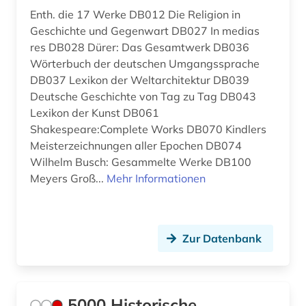
bauen im bestand (1)
Suedamerika (1)
Enth. die 17 Werke DB012 Die Religion in
Geschichte und Gegenwart DB027 In medias
bauerhaltung (1)
Suedasien (1)
res DB028 Dürer: Das Gesamtwerk DB036
bauforschung (3)
Tschechische Republik (2)
Wörterbuch der deutschen Umgangssprache
DB037 Lexikon der Weltarchitektur DB039
baugerät (1)
Tuerkei (1)
Deutsche Geschichte von Tag zu Tag DB043
Lexikon der Kunst DB061
baugeräte (1)
USA (7)
Shakespeare:Complete Works DB070 Kindlers
baugeschichte (1)
Meisterzeichnungen aller Epochen DB074
Ungarn (1)
Wilhelm Busch: Gesammelte Werke DB100
bauhandwerk (1)
Meyers Groß...
Mehr Informationen
bauhaus (1)
bauingenieurwesen (11)
Zur Datenbank
baukonstruktion (2)
baukosten (3)
5000 Historische