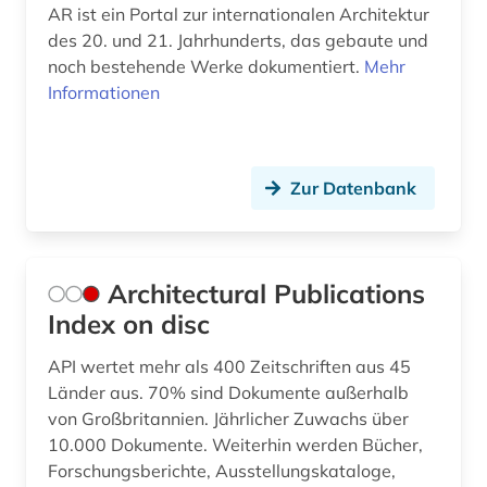
AR ist ein Portal zur internationalen Architektur
folklore (1)
des 20. und 21. Jahrhunderts, das gebaute und
noch bestehende Werke dokumentiert.
Mehr
forschung (2)
Informationen
forschungdaten (1)
forschungsbericht (2)
Zur Datenbank
forschungsprojekt (2)
forstwissenschaft (1)
Architectural Publications
fortifikation (1)
Index on disc
foto (1)
API wertet mehr als 400 Zeitschriften aus 45
Länder aus. 70% sind Dokumente außerhalb
fotoarchiv (1)
von Großbritannien. Jährlicher Zuwachs über
fotografie (6)
10.000 Dokumente. Weiterhin werden Bücher,
Forschungsberichte, Ausstellungskataloge,
fotografieren (1)