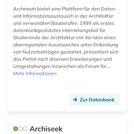
Archinoah bietet eine Plattform für den Daten-
europa (4)
und Informationsaustausch in der Architektur
europäische technische bewertung (eta) (1)
und verwandten Bauberufen. 1999 als erstes
datenbankgestütztes Internetangebot für
europäische technische zulassung (eta) (1)
Studierende der Architektur mit der Idee eines
überregionalen Ausstausches unter Einbindung
explosionen (1)
von Nutzerbeiträgen gestartet, präsentiert sich
fachportal (1)
das Portal nach diversen Erweiterungen und
Umgestaltungen inzwischen als Forum für...
fachregelwerk (1)
Mehr Informationen
fachzeitschrift (1)
facility management (1)
Zur Datenbank
facility-management (2)
fahrzeugtechnik (1)
Archiseek
fallstudie (1)