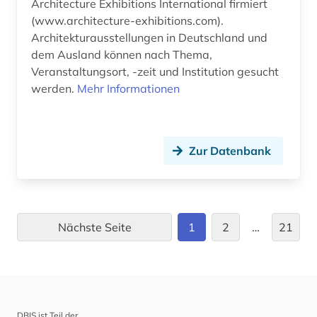
galloromanistik (1)
Architecture Exhibitions International firmiert
(www.architecture-exhibitions.com).
garten (1)
Architekturausstellungen in Deutschland und
dem Ausland können nach Thema,
gartenarchitekt (1)
Veranstaltungsort, -zeit und Institution gesucht
gartenarchitektin (1)
werden.
Mehr Informationen
gartenbau (3)
gartenbaukunst (1)
Zur Datenbank
gartengestaltung (1)
gartenkunst (3)
Nächste Seite
1
2
…
21
gasversorgung (2)
gebrauchsmuster (5)
gebrauchsmusteranmeldung (3)
DBIS ist Teil der