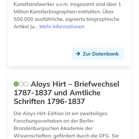
Kunsthandwerker u.v.m. Insgesamt sind über 1
ddr (1)
Million Künstlerbiographien enthalten. Über
debatte (1)
500.000 ausführliche, signierte biographische
Artikel (u...
Mehr Informationen
deckenmalerei (1)
dehio, georg | kunsthistoriker; hochschullehrer;
historiker; maler; zeichner (1)
Zur Datenbank
dehio-handbuch (1)
dekorative kunst (1)
Aloys Hirt – Briefwechsel
denkmal (5)
1787-1837 und Amtliche
denkmalamt (1)
Schriften 1796-1837
denkmalpflege (10)
Die Aloys Hirt-Edition ist ein zweiteiliges
Forschungsvorhaben an der Berlin-
denkmalschutz (3)
Brandenburgischen Akademie der
Wissenschaften, gefördert durch die DFG. Sie
design (19)