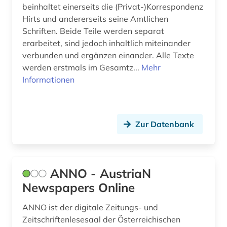
beinhaltet einerseits die (Privat-)Korrespondenz
designer (1)
Hirts und andererseits seine Amtlichen
Schriften. Beide Teile werden separat
designerin (1)
erarbeitet, sind jedoch inhaltlich miteinander
verbunden und ergänzen einander. Alle Texte
designregister (1)
werden erstmals im Gesamtz...
Mehr
Informationen
deutsch (6)
deutsche bahn ag (1)
deutschland (23)
Zur Datenbank
deutschland (ddr) (1)
die lebensbeschreibungen der beruehmtesten
ANNO - AustriaN
italienischen architekten (1)
Newspapers Online
diebstahlsicherung (1)
ANNO ist der digitale Zeitungs- und
digital humanities (1)
Zeitschriftenlesesaal der Österreichischen