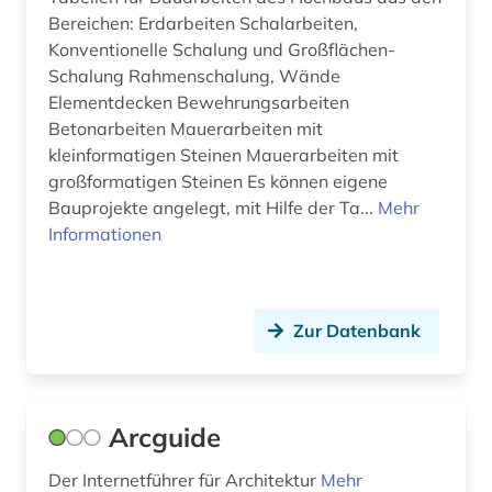
Bereichen: Erdarbeiten Schalarbeiten,
einbruchsicherung (2)
Konventionelle Schalung und Großflächen-
eisenbahn (1)
Schalung Rahmenschalung, Wände
Elementdecken Bewehrungsarbeiten
eisenbahnwesen (1)
Betonarbeiten Mauerarbeiten mit
kleinformatigen Steinen Mauerarbeiten mit
ejournals (1)
großformatigen Steinen Es können eigene
elearning (2)
Bauprojekte angelegt, mit Hilfe der Ta...
Mehr
Informationen
elektronik (4)
elektronische zeitschrift (9)
Zur Datenbank
elektronisches buch (35)
elektrotechnik (6)
elktrotechnik (1)
Arcguide
emblem (1)
Der Internetführer für Architektur
Mehr