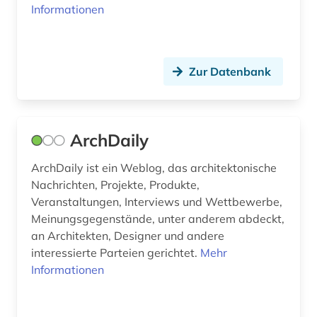
Informationen
emblematik (1)
energetische sanierung (1)
Zur Datenbank
energie (2)
energieausweis (1)
energiebewusstes bauen (6)
ArchDaily
energieeffizienz (2)
ArchDaily ist ein Weblog, das architektonische
Nachrichten, Projekte, Produkte,
energieeinsparung (3)
Veranstaltungen, Interviews und Wettbewerbe,
Meinungsgegenstände, unter anderem abdeckt,
energieeinsparverordnung (1)
an Architekten, Designer und andere
energietechnik (4)
interessierte Parteien gerichtet.
Mehr
Informationen
engineering (1)
england (2)