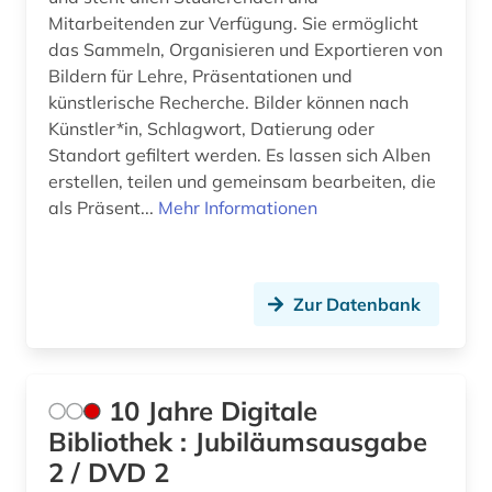
avantgarde (1)
Niedersachsen (1)
Mitarbeitenden zur Verfügung. Sie ermöglicht
das Sammeln, Organisieren und Exportieren von
baden-württemberg (1)
Nordrhein-Westfalen (1)
Bildern für Lehre, Präsentationen und
barock (1)
Norwegen (2)
künstlerische Recherche. Bilder können nach
Künstler*in, Schlagwort, Datierung oder
bau- und raumordnungsgesetz 1998 (1)
Oesterreich (18)
Standort gefiltert werden. Es lassen sich Alben
erstellen, teilen und gemeinsam bearbeiten, die
bau-berufsgenossenschaft (1)
Polen (2)
als Präsent...
Mehr Informationen
bauabrechnung (1)
Rheinland-Pfalz (1)
bauakademie (1)
Russland, Sowjetunion (1)
Zur Datenbank
bauausführung (1)
Sachsen (1)
baubetrieb (2)
Schweden (3)
10 Jahre Digitale
baudenkmal (4)
Schweiz (10)
Bibliothek : Jubiläumsausgabe
bauen (1)
Slowakei (1)
2 / DVD 2