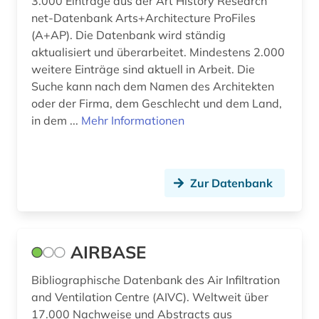
3.000 Einträge aus der Art History Research
bodendenkmal (2)
net-Datenbank Arts+Architecture ProFiles
bodenkunde (2)
(A+AP). Die Datenbank wird ständig
aktualisiert und überarbeitet. Mindestens 2.000
bodenschutz (3)
weitere Einträge sind aktuell in Arbeit. Die
Suche kann nach dem Namen des Architekten
bodenverschmutzung (1)
oder der Firma, dem Geschlecht und dem Land,
in dem ...
Mehr Informationen
brandenburg (2)
brandschutz (6)
braunschweig (2)
Zur Datenbank
brief (1)
briefsammlung (1)
AIRBASE
brücke (1)
Bibliographische Datenbank des Air Infiltration
brückenbau (1)
and Ventilation Centre (AIVC). Weltweit über
17.000 Nachweise und Abstracts aus