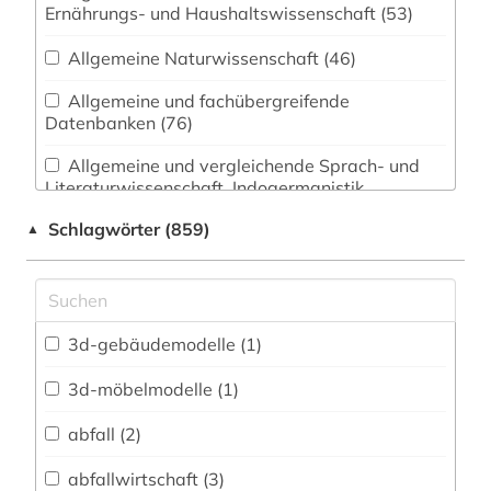
Ernährungs- und Haushaltswissenschaft (53)
Allgemeine Naturwissenschaft (46)
Allgemeine und fachübergreifende
Datenbanken (76)
Allgemeine und vergleichende Sprach- und
Literaturwissenschaft. Indogermanistik.
Außereuropäische Sprachen und Literaturen (40)
Schlagwörter (859)
▲
Anglistik. Amerikanistik (30)
Archäologie (52)
Architektur, Bauingenieur- und
3d-gebäudemodelle (1)
Vermessungswesen (519)
3d-möbelmodelle (1)
Biologie, Biotechnologie (79)
abfall (2)
Buch- und Bibliothekswesen,
Informationswissenschaft (27)
abfallwirtschaft (3)