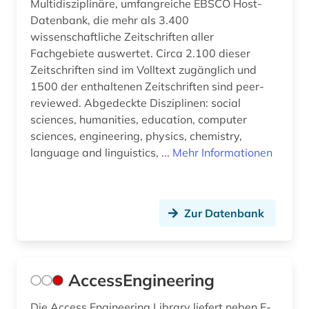
Multidisziplinäre, umfangreiche EBSCO Host-
Datenbank, die mehr als 3.400
berlin (5)
wissenschaftliche Zeitschriften aller
Fachgebiete auswertet. Circa 2.100 dieser
beschreibung (1)
Zeitschriften sind im Volltext zugänglich und
beton (3)
1500 der enthaltenen Zeitschriften sind peer-
reviewed. Abgedeckte Disziplinen: social
betonbau (1)
sciences, humanities, education, computer
sciences, engineering, physics, chemistry,
betriebsführung (1)
language and linguistics, ...
Mehr Informationen
betriebsorganisation (1)
betriebssicherheit (1)
Zur Datenbank
betriebswirtschaft (2)
betriebswirtschaftslehre (1)
AccessEngineering
bewehrung (1)
Die Access Engineering Library liefert neben E-
bgvr (1)