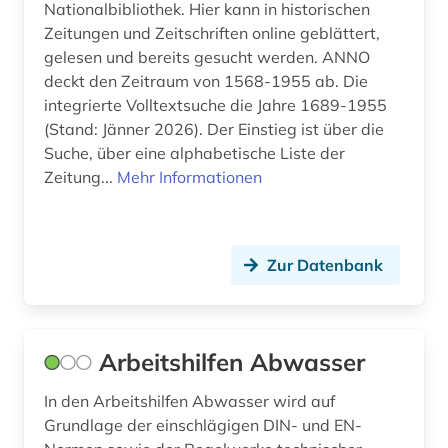
Nationalbibliothek. Hier kann in historischen
digitale karte (1)
Zeitungen und Zeitschriften online geblättert,
digitalisat (1)
gelesen und bereits gesucht werden. ANNO
deckt den Zeitraum von 1568-1955 ab. Die
digitalisierte literatur (1)
integrierte Volltextsuche die Jahre 1689-1955
(Stand: Jänner 2026). Der Einstieg ist über die
digitalisierung (1)
Suche, über eine alphabetische Liste der
Zeitung...
Mehr Informationen
din 1045 (1)
din-en-iso-norm (1)
din-iso-norm (1)
Zur Datenbank
din-norm (4)
din-vde-norm (1)
Arbeitshilfen Abwasser
diplomarbeit (1)
In den Arbeitshilfen Abwasser wird auf
Grundlage der einschlägigen DIN- und EN-
discovery service (1)