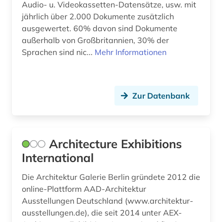
Audio- u. Videokassetten-Datensätze, usw. mit
jährlich über 2.000 Dokumente zusätzlich
frankreich (2)
ausgewertet. 60% davon sind Dokumente
französisch (1)
außerhalb von Großbritannien, 30% der
Sprachen sind nic...
Mehr Informationen
frauen (1)
freie plattform (1)
Zur Datenbank
freifläche (1)
freisportanlage (1)
Architecture Exhibitions
freskomalerei (1)
International
fulda (3)
Die Architektur Galerie Berlin gründete 2012 die
funktechnik (1)
online-Plattform AAD-Architektur
Ausstellungen Deutschland (www.architektur-
förderverein (1)
ausstellungen.de), die seit 2014 unter AEX-