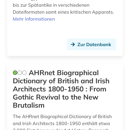
bildliche darstellung (1)
bis zur Spätantike in verschiedenen
Dateiformaten samt eines kritischen Apparats.
bildnis (1)
Mehr Informationen
bildträger (1)
bildung (2)
Zur Datenbank
biodiversität in städten (1)
bioenergie (1)
AHRnet Biographical
biografie (1)
Dictionary of British and Irish
biographie (6)
Architects 1800-1950 : From
Gothic Revival to the New
biologie (2)
Brutalism
biowissenschaften (1)
The AHRnet Biographical Dictionary of British
boden (2)
and Irish Architects 1800-1950 enthält etwa