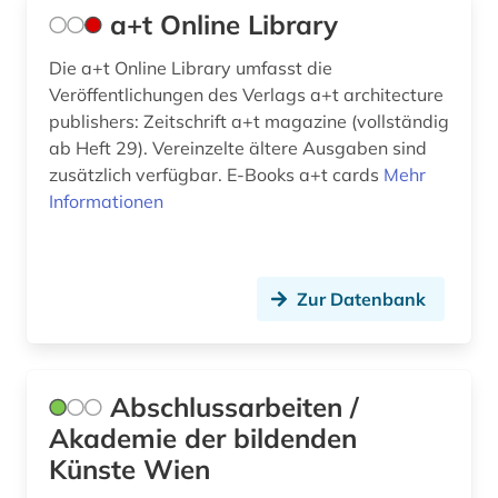
bauphysik (2)
a+t Online Library
bauplanung (1)
Die a+t Online Library umfasst die
Veröffentlichungen des Verlags a+t architecture
baupolizei (1)
publishers: Zeitschrift a+t magazine (vollständig
ab Heft 29). Vereinzelte ältere Ausgaben sind
baupreis (2)
zusätzlich verfügbar. E-Books a+t cards
Mehr
bauprodukt (5)
Informationen
baurecht (14)
bauregeln (1)
Zur Datenbank
bausanierung (2)
bauschaden (3)
Abschlussarbeiten /
baustoff (12)
Akademie der bildenden
Künste Wien
baustoffe (1)