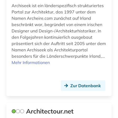
Archiseek ist ein länderspezifisch strukturiertes
fassadenbegrünung (1)
Portal zur Architektur, das 1997 unter dem
Namen Archeire.com zunächst auf Irland
feinwerktechnik (1)
beschränkt war, begründet von einem irischen
fernsehen (1)
Designer und Design-/Architekturhistoriker. In
den Folgejahren kontinuierlich ausgebaut
fertigungstechnik (3)
präsentiert sich der Auftritt seit 2005 unter dem
Namen Archiseek als Architekturportal
feuerwehrwesen (1)
besonders für die Länderschwerpunkte Irland,...
Mehr Informationen
fid asien (1)
fid kunst, photografie, design (1)
film (3)
Zur Datenbank
filme (1)
finnmark (1)
Architectour.net
fluidik (1)