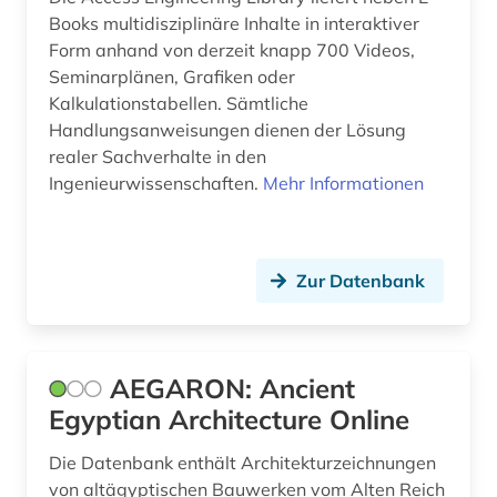
Books multidisziplinäre Inhalte in interaktiver
bibliografie (16)
Form anhand von derzeit knapp 700 Videos,
Seminarplänen, Grafiken oder
bibliographie (8)
Kalkulationstabellen. Sämtliche
Handlungsanweisungen dienen der Lösung
bibliothek (2)
realer Sachverhalte in den
bibliotheksbau (1)
Ingenieurwissenschaften.
Mehr Informationen
bibliotheksbestand (1)
bibliothekskatalog plus (1)
Zur Datenbank
bild (1)
bildarchiv (5)
AEGARON: Ancient
bildbearbeitung (2)
Egyptian Architecture Online
bilddatenbank (11)
Die Datenbank enthält Architekturzeichnungen
von altägyptischen Bauwerken vom Alten Reich