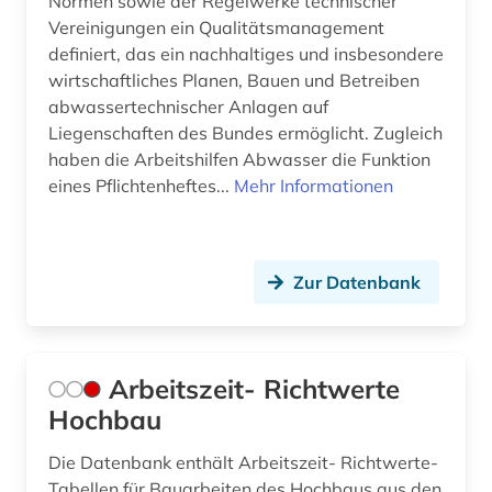
Normen sowie der Regelwerke technischer
discovery system (1)
Vereinigungen ein Qualitätsmanagement
definiert, das ein nachhaltiges und insbesondere
dissertation (3)
wirtschaftliches Planen, Bauen und Betreiben
abwassertechnischer Anlagen auf
dokument (1)
Liegenschaften des Bundes ermöglicht. Zugleich
dokumentenserver (1)
haben die Arbeitshilfen Abwasser die Funktion
eines Pflichtenheftes...
Mehr Informationen
dom (1)
druckgraphik (1)
Zur Datenbank
dänemark (4)
e-learning (5)
e-tutorial (1)
Arbeitszeit- Richtwerte
Hochbau
edward s. morse (1)
Die Datenbank enthält Arbeitszeit- Richtwerte-
edward sylvester morse (1)
Tabellen für Bauarbeiten des Hochbaus aus den