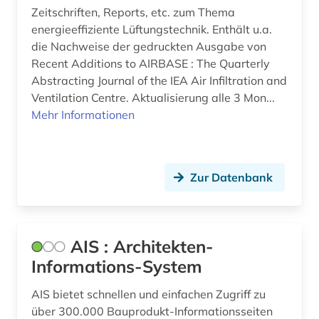
buchbestand (1)
Zeitschriften, Reports, etc. zum Thema
energieeffiziente Lüftungstechnik. Enthält u.a.
building information modeling (1)
die Nachweise der gedruckten Ausgabe von
Recent Additions to AIRBASE : The Quarterly
bundeswasserstraße (1)
Abstracting Journal of the IEA Air Infiltration and
bunker (2)
Ventilation Centre. Aktualisierung alle 3 Mon...
Mehr Informationen
burg (1)
business (1)
Zur Datenbank
bühnenbild (1)
cad (3)
carbonbeton (1)
AIS : Architekten-
Informations-System
cd-rom (2)
AIS bietet schnellen und einfachen Zugriff zu
chemie (48)
über 300.000 Bauprodukt-Informationsseiten