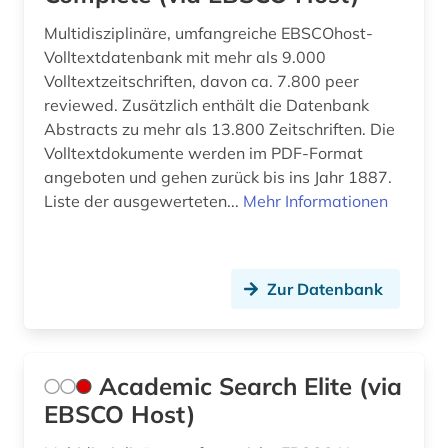
bauwesen (18)
Multidisziplinäre, umfangreiche EBSCOhost-
Volltextdatenbank mit mehr als 9.000
bauwirtschaft (4)
Volltextzeitschriften, davon ca. 7.800 peer
bauzeichnung (1)
reviewed. Zusätzlich enthält die Datenbank
Abstracts zu mehr als 13.800 Zeitschriften. Die
bauökologie (3)
Volltextdokumente werden im PDF-Format
angeboten und gehen zurück bis ins Jahr 1887.
bayern (3)
Liste der ausgewerteten...
Mehr Informationen
bda-preis (1)
befestigung (1)
Zur Datenbank
belastungsversuche (1)
benediktinerkloster sankt salvator und
bonifatius (1)
Academic Search Elite (via
berechnung (1)
EBSCO Host)
bergbau (2)