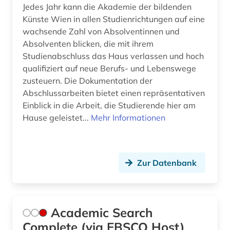
Jedes Jahr kann die Akademie der bildenden
baustoffkunde (1)
Künste Wien in allen Studienrichtungen auf eine
bautechnik (21)
wachsende Zahl von Absolventinnen und
Absolventen blicken, die mit ihrem
bauteil (2)
Studienabschluss das Haus verlassen und hoch
qualifiziert auf neue Berufs- und Lebenswege
bauteile (1)
zusteuern. Die Dokumentation der
bauvergabe (2)
Abschlussarbeiten bietet einen repräsentativen
Einblick in die Arbeit, die Studierende hier am
bauvertrag (1)
Hause geleistet...
Mehr Informationen
bauvorhaben (1)
bauvorschriften (1)
Zur Datenbank
bauweise (1)
bauwerk (5)
Academic Search
bauwerke (1)
Complete (via EBSCO Host)