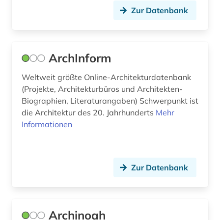
Zur Datenbank
englisch (6)
english (1)
entwurf (2)
ArchInform
enzyklopädie (1)
Weltweit größte Online-Architekturdatenbank
(Projekte, Architekturbüros und Architekten-
enzym (1)
Biographien, Literaturangaben) Schwerpunkt ist
die Architektur des 20. Jahrhunderts
Mehr
erdbeben (1)
Informationen
ereignis (1)
erich (1)
Zur Datenbank
essay (2)
estland (1)
Archinoah
eth zürich (1)