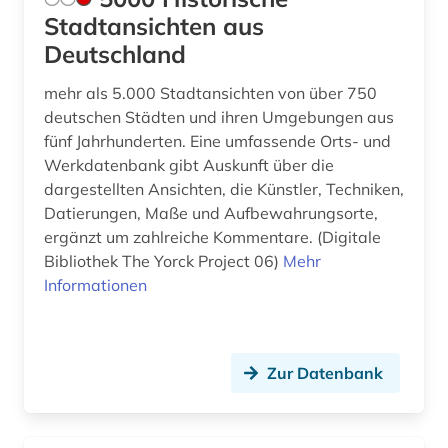
baukosten ausschreibung leistung
Stadtansichten aus
bauvergabe freisportanlage außenanlage
grünanlage sportstätte (1)
Deutschland
baukostenermittlung (1)
mehr als 5.000 Stadtansichten von über 750
deutschen Städten und ihren Umgebungen aus
baukunst (1)
fünf Jahrhunderten. Eine umfassende Orts- und
Werkdatenbank gibt Auskunft über die
bauleistung (2)
dargestellten Ansichten, die Künstler, Techniken,
baumangel (1)
Datierungen, Maße und Aufbewahrungsorte,
ergänzt um zahlreiche Kommentare. (Digitale
baumaschine (2)
Bibliothek The Yorck Project 06)
Mehr
Informationen
baumaschinen (1)
baumaßnahme (1)
Zur Datenbank
bauordnung (3)
bauordnungsrecht (1)