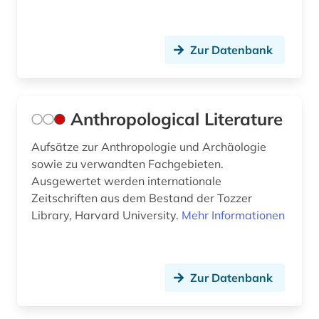
grabung (1)
grammatik (1)
Zur Datenbank
griechenland (6)
griechenland (3)
Anthropological Literature
griechenland (altertum) (3)
Aufsätze zur Anthropologie und Archäologie
sowie zu verwandten Fachgebieten.
griechenland < altertum > (1)
Ausgewertet werden internationale
griechenland <altertum> (1)
Zeitschriften aus dem Bestand der Tozzer
Library, Harvard University.
Mehr Informationen
griechenland altertum (2)
griechisch (12)
Zur Datenbank
griechische literatur (1)
großbritannien (4)