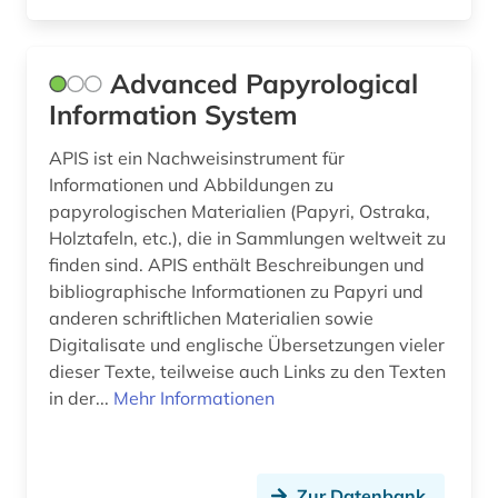
bronze (1)
Ukraine (1)
bronzeplastik (1)
Zypern (1)
Advanced Papyrological
Information System
bronzezeit (1)
APIS ist ein Nachweisinstrument für
buchbesprechung (1)
Informationen und Abbildungen zu
buchkunst (2)
papyrologischen Materialien (Papyri, Ostraka,
Holztafeln, etc.), die in Sammlungen weltweit zu
buchrolle (1)
finden sind. APIS enthält Beschreibungen und
bibliographische Informationen zu Papyri und
bulgarien (1)
anderen schriftlichen Materialien sowie
bunker (2)
Digitalisate und englische Übersetzungen vieler
dieser Texte, teilweise auch Links zu den Texten
byzantinisches reich (2)
in der...
Mehr Informationen
byzantinistik (4)
böhmen (1)
Zur Datenbank