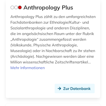
Anthropology Plus
hethitisch (1)
Anthropology Plus zählt zu den umfangreichsten
hieroglyphenschrift (1)
Fachdatenbanken zur Ethnologie/Kultur- und
hirt (1)
Sozialanthropologie und anderen Disziplinen,
die im angelsächsischen Raum unter der Rubrik
historiker (1)
„Anthropologie“ zusammengefasst werden
(Volkskunde, Physische Anthropologie,
historische karte (1)
Museologie) oder in Nachbarschaft zu ihr stehen
(Archäologie). Nachgewiesen werden über eine
hochkulturen (1)
Million wissenschaftliche Zeitschriftenartikel...
hochschulschrift (2)
Mehr Informationen
hochschulschriften (1)
höhlentempel (1)
Zur Datenbank
iberische halbinsel (1)
indien (1)