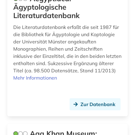
Ägyptologische
denkmalschutz (1)
Literaturdatenbank
depotfund (1)
Die Literaturdatenbank erfaßt die seit 1987 für
design (3)
die Bibliothek für Ägyptologie und Koptologie
der Universität Münster angekauften
deutsch (1)
Monographien, Reihen und Zeitschriften
inklusive der Einzeltitel, die in den beiden letzten
deutschland (5)
enthalten sind. Sukzessive Ergänzung älterer
deutschland (ddr) (1)
Titel (ca. 98.500 Datensätze, Stand 11/2013)
Mehr Informationen
deutschsprachige gemeinschaft (1)
dia (1)
Zur Datenbank
digital humanities (1)
digitale edition (1)
digitale karte (1)
Aga Khan Museum: