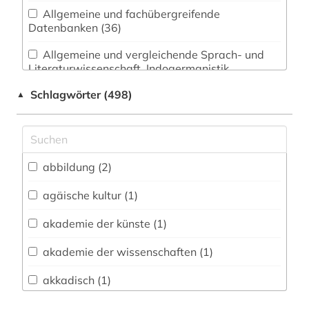
Allgemeine und fachübergreifende
Datenbanken (36)
Allgemeine und vergleichende Sprach- und
Literaturwissenschaft. Indogermanistik.
Außereuropäische Sprachen und Literaturen (48)
Schlagwörter (498)
▲
Anglistik. Amerikanistik (28)
Archäologie (320)
Architektur, Bauingenieur- und
abbildung (2)
Vermessungswesen (52)
agäische kultur (1)
Biologie, Biotechnologie (18)
akademie der künste (1)
Buch- und Bibliothekswesen,
Informationswissenschaft (29)
akademie der wissenschaften (1)
Chemie und Pharmazie (13)
akkadisch (1)
Elektrotechnik, Elektronik, Nachrichtentechnik
allgemeine kulturwissenschaft (1)