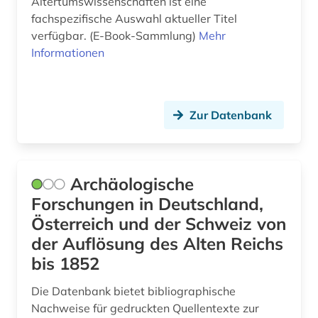
Altertumswissenschaften ist eine
latinistik (1)
fachspezifische Auswahl aktueller Titel
verfügbar. (E-Book-Sammlung)
Mehr
lehrbuch (1)
Informationen
lexikon (1)
linguistische anthropologie (1)
Zur Datenbank
literatur (6)
literaturwissenschaft (3)
Archäologische
london (2)
Forschungen in Deutschland,
luftbild (2)
Österreich und der Schweiz von
der Auflösung des Alten Reichs
luftnachrichtendienst (2)
bis 1852
mainz (1)
Die Datenbank bietet bibliographische
malakologie (1)
Nachweise für gedruckten Quellentexte zur