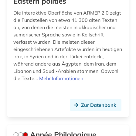
Eastern polities
gemme (3)
Die interaktive Oberfläche von ARMEP 2.0 zeigt
generative ki (1)
die Fundstellen von etwa 41.300 alten Texten
an, von denen die meisten in akkadischer und
geografie (3)
sumerischer Sprache sowie in Keilschrift
verfasst wurden. Die meisten dieser
geographie (1)
eingeschriebenen Artefakte wurden im heutigen
geologie (1)
Irak, in Syrien und in der Türkei entdeckt,
während andere aus Ägypten, dem Iran, dem
geowissenschaften (1)
Libanon und Saudi-Arabien stammen. Obwohl
die Texte...
Mehr Informationen
germanen (2)
germanische altertumskunde (2)
Zur Datenbank
germanistik (1)
geschichte (43)
geschichte 1000 v. chr.-500 (1)
Année Philologique