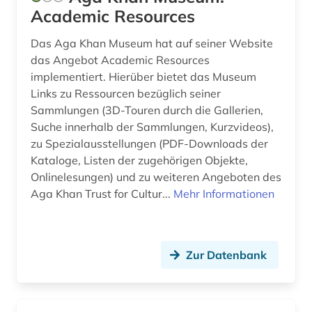
Academic Resources
digitalisat (1)
Das Aga Khan Museum hat auf seiner Website
digitalisierung (1)
das Angebot Academic Resources
implementiert. Hierüber bietet das Museum
discovery service (1)
Links zu Ressourcen bezüglich seiner
dissertation (2)
Sammlungen (3D-Touren durch die Gallerien,
Suche innerhalb der Sammlungen, Kurzvideos),
dokument (2)
zu Spezialausstellungen (PDF-Downloads der
Kataloge, Listen der zugehörigen Objekte,
dunhuang (1)
Onlinelesungen) und zu weiteren Angeboten des
dunhuang-handschriften (1)
Aga Khan Trust for Cultur...
Mehr Informationen
dänemark (2)
e-book (1)
Zur Datenbank
e-learning (2)
eblaitisch (1)