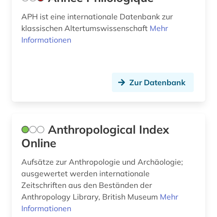
geschichte 3350 v.chr.-400 v.chr. (1)
APH ist eine internationale Datenbank zur
klassischen Altertumswissenschaft
Mehr
geschichte 336 v. chr.-31 v. chr. (1)
Informationen
geschichtswissenschaften (2)
geschlechterforschung (1)
Zur Datenbank
giorgio (1)
gipsabguss (1)
Anthropological Index
gotland (1)
Online
grab(dekoration) (1)
Aufsätze zur Anthropologie und Archäologie;
grabinschrift (1)
ausgewertet werden internationale
Zeitschriften aus den Beständen der
grabmal (1)
Anthropology Library, British Museum
Mehr
Informationen
grabstein (1)