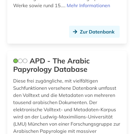
kaiser (1)
Werke sowie rund 15....
Mehr Informationen
kardinal (1)
karten (1)
Zur Datenbank
kartographie (1)
katalog (8)
APD - The Arabic
keilschrift (1)
Papyrology Database
keramik (4)
Diese frei zugängliche, mit vielfältigen
kirchengeschichte (1)
Suchfunktionen versehene Datenbank umfasst
den Volltext und die Metadaten von mehreren
kirchenrecht (1)
tausend arabischen Dokumenten. Der
elektronische Volltext- und Metadaten-Korpus
klassische altertumswissenschaft (1)
wird an der Ludwig-Maximilians-Universität
klassische archäologie (14)
(LMU) München von einer Forschungsgruppe zur
Arabischen Papyrologie mit massiver