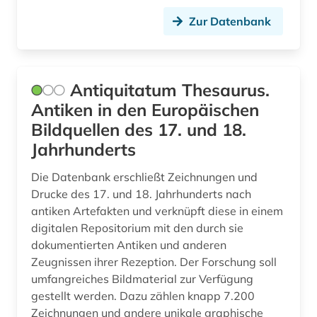
Zur Datenbank
islamische kunst (2)
islamische studien (1)
islamistik (1)
Antiquitatum Thesaurus.
Antiken in den Europäischen
italien (2)
Bildquellen des 17. und 18.
japan (2)
Jahrhunderts
jordanien (1)
Die Datenbank erschließt Zeichnungen und
Drucke des 17. und 18. Jahrhunderts nach
judaistik (1)
antiken Artefakten und verknüpft diese in einem
digitalen Repositorium mit den durch sie
jüdische geschichte (1)
dokumentierten Antiken und anderen
jüdische studien (1)
Zeugnissen ihrer Rezeption. Der Forschung soll
umfangreiches Bildmaterial zur Verfügung
kabbalah (1)
gestellt werden. Dazu zählen knapp 7.200
Zeichnungen und andere unikale graphische