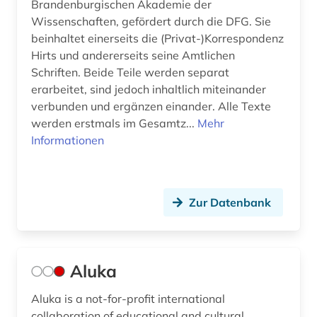
Brandenburgischen Akademie der
Wissenschaften, gefördert durch die DFG. Sie
erwerbung (1)
beinhaltet einerseits die (Privat-)Korrespondenz
ethnologie (7)
Hirts und andererseits seine Amtlichen
Schriften. Beide Teile werden separat
europa (1)
erarbeitet, sind jedoch inhaltlich miteinander
verbunden und ergänzen einander. Alle Texte
europäische geschichte (1)
werden erstmals im Gesamtz...
Mehr
Informationen
europäische kultur (1)
exegese (1)
exponat (1)
Zur Datenbank
felsbild (1)
fernsehen (1)
Aluka
fid altertumswissenschaften - propylaeum (9)
Aluka is a not-for-profit international
fid asien (1)
collaboration of educational and cultural