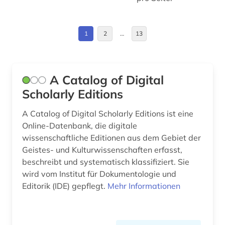
bauakademie (1)
Großbritannien (5)
baudenkmal (3)
Hamburg (1)
1
2
…
13
baukunst (1)
Irland (3)
bautechnik (1)
Israel (2)
A Catalog of Digital
bauwerk (1)
Italien (5)
Scholarly Editions
bayerische staatsbibliothek (1)
Japan (1)
A Catalog of Digital Scholarly Editions ist eine
Online-Datenbank, die digitale
bayern (2)
Litauen (1)
wissenschaftliche Editionen aus dem Gebiet der
Geistes- und Kulturwissenschaften erfasst,
behinderung (1)
Mittelamerika (1)
beschreibt und systematisch klassifiziert. Sie
belgien (1)
Niederlande (1)
wird vom Institut für Dokumentologie und
Editorik (IDE) gepflegt.
Mehr Informationen
berlin (1)
Niedersachsen (2)
beschreibung (1)
Norwegen (2)