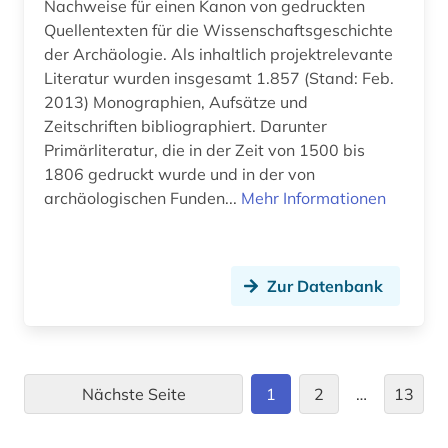
Nachweise für einen Kanon von gedruckten
mittel- und neulateinische philologie (2)
Quellentexten für die Wissenschaftsgeschichte
der Archäologie. Als inhaltlich projektrelevante
mittelalter (6)
Literatur wurden insgesamt 1.857 (Stand: Feb.
mittelalterstudien (1)
2013) Monographien, Aufsätze und
Zeitschriften bibliographiert. Darunter
mittlerer osten (2)
Primärliteratur, die in der Zeit von 1500 bis
1806 gedruckt wurde und in der von
moderne sprachen (2)
archäologischen Funden...
Mehr Informationen
moesia inferior (1)
mogaogrotten (dunhuang) (1)
Zur Datenbank
mongolei (1)
mongolistik (1)
muschelhaufen (1)
Nächste Seite
1
2
…
13
museologie (1)