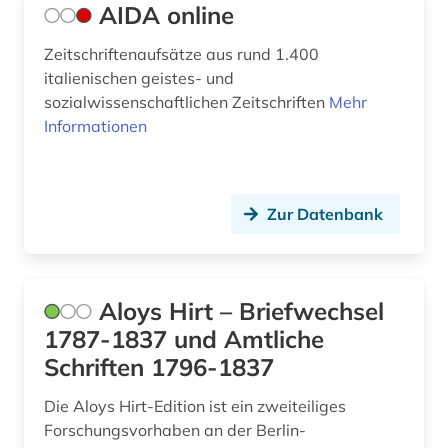
AIDA online
edward s. morse (1)
Zeitschriftenaufsätze aus rund 1.400
edward sylvester morse (1)
italienischen geistes- und
sozialwissenschaftlichen Zeitschriften
Mehr
eisenzeit (1)
Informationen
elamisch (1)
elearning (1)
Zur Datenbank
elektronische medien (1)
elektronische zeitschrift (3)
Aloys Hirt – Briefwechsel
elektronisches buch (24)
1787-1837 und Amtliche
enzyklopädie (2)
Schriften 1796-1837
epigraphie (1)
Die Aloys Hirt-Edition ist ein zweiteiliges
Forschungsvorhaben an der Berlin-
epigraphik (8)