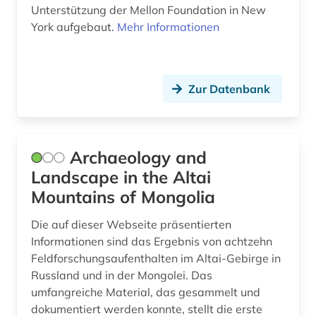
klassische philologie (8)
Unterstützung der Mellon Foundation in New
York aufgebaut.
Mehr Informationen
klassische studien (3)
kleinfunde (1)
Zur Datenbank
klima (1)
kloster (1)
kolonial (1)
Archaeology and
Landscape in the Altai
kolonialismus (1)
Mountains of Mongolia
kolonie (1)
Die auf dieser Webseite präsentierten
konservierung (3)
Informationen sind das Ergebnis von achtzehn
Feldforschungsaufenthalten im Altai-Gebirge in
koptisch (2)
Russland und in der Mongolei. Das
umfangreiche Material, das gesammelt und
kriminologie (1)
dokumentiert werden konnte, stellt die erste