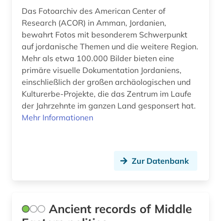
freiluftmuseum (1)
Das Fotoarchiv des American Center of
frühchristentum (1)
Research (ACOR) in Amman, Jordanien,
bewahrt Fotos mit besonderem Schwerpunkt
frühe neuzeit (2)
auf jordanische Themen und die weitere Region.
Mehr als etwa 100.000 Bilder bieten eine
funde (3)
primäre visuelle Dokumentation Jordaniens,
funktechnik (2)
einschließlich der großen archäologischen und
Kulturerbe-Projekte, die das Zentrum im Laufe
förderpreis für deutsche wissenschaftler im g.
der Jahrzehnte im ganzen Land gesponsert hat.
w. leibniz-programm (1)
Mehr Informationen
galloromanistik (1)
gebäude (1)
Zur Datenbank
gegenwart (1)
geisteswissenschaft (1)
Ancient records of Middle
geisteswissenschaften (21)