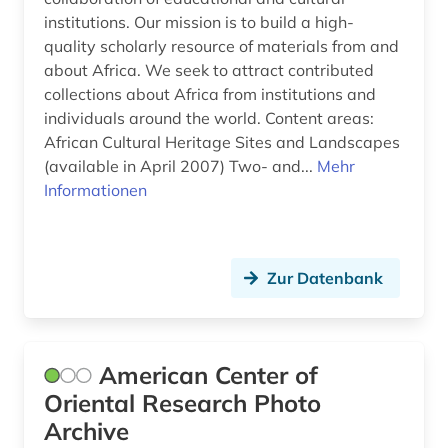
institutions. Our mission is to build a high-
fid jüdische studien (1)
quality scholarly resource of materials from and
about Africa. We seek to attract contributed
fid sozial- und kulturanthropologie (1)
collections about Africa from institutions and
individuals around the world. Content areas:
film (3)
African Cultural Heritage Sites and Landscapes
finnland (1)
(available in April 2007) Two- and...
Mehr
Informationen
flugschrift (1)
folklore (2)
Zur Datenbank
forschung (4)
fotoarchiv (3)
frankreich (4)
American Center of
Oriental Research Photo
frauen (1)
Archive