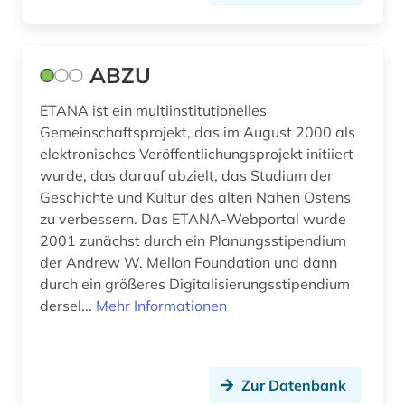
bildarchiv (4)
Sachsen-Anhalt (2)
bilddatenbank (5)
Schleswig-Holstein (2)
ABZU
bildstein (1)
Schweden (9)
ETANA ist ein multiinstitutionelles
biographie (2)
Schweiz (2)
Gemeinschaftsprojekt, das im August 2000 als
elektronisches Veröffentlichungsprojekt initiiert
biologische anthropologie (1)
Skandinavien (1)
wurde, das darauf abzielt, das Studium der
Geschichte und Kultur des alten Nahen Ostens
blogportal (1)
Spanien (1)
zu verbessern. Das ETANA-Webportal wurde
bochum (1)
Suedamerika (1)
2001 zunächst durch ein Planungsstipendium
der Andrew W. Mellon Foundation und dann
bodendenkmal (2)
Thueringen (1)
durch ein größeres Digitalisierungsstipendium
dersel...
Mehr Informationen
braunschweig (1)
Tschechische Republik (1)
brief (1)
Tuerkei (1)
Zur Datenbank
british academy (1)
USA (3)