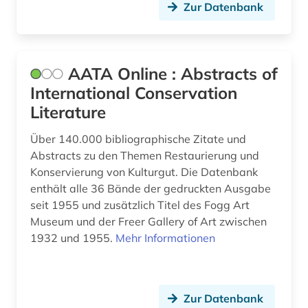
Zur Datenbank
bestandsaufbau (1)
Oesterreich (4)
bestattung (1)
Osmanisches Reich (1)
betriebswirtschaftslehre (1)
Ostasien (2)
AATA Online : Abstracts of
International Conservation
bevölkerungsentwicklung (1)
Osteuropa (1)
Literature
bibliografie (12)
Ostmitteleuropa (1)
Über 140.000 bibliographische Zitate und
bibliographie (4)
Polen (1)
Abstracts zu den Themen Restaurierung und
Konservierung von Kulturgut. Die Datenbank
bibliograpie (1)
Portugal (1)
enthält alle 36 Bände der gedruckten Ausgabe
seit 1955 und zusätzlich Titel des Fogg Art
bibliothek (1)
Rheinland-Pfalz (2)
Museum und der Freer Gallery of Art zwischen
biblische archäologie (1)
Roemisches Reich (14)
1932 und 1955.
Mehr Informationen
biblische studien (1)
Russland, Sowjetunion (1)
bild (1)
Saarland (1)
Zur Datenbank