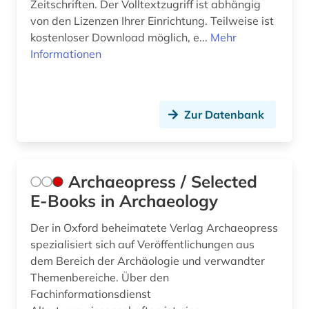
Zeitschriften. Der Volltextzugriff ist abhängig
kunstsammlung (1)
von den Lizenzen Ihrer Einrichtung. Teilweise ist
kunstwerk (1)
kostenloser Download möglich, e...
Mehr
Informationen
kunstwissenschaft (1)
kurpfalz (1)
Zur Datenbank
künste (1)
künstliche intelligenz (1)
landeskunde (2)
Archaeopress / Selected
E-Books in Archaeology
landkreis regensburg (1)
Der in Oxford beheimatete Verlag Archaeopress
landschaft (2)
spezialisiert sich auf Veröffentlichungen aus
dem Bereich der Archäologie und verwandter
landschaftsarchitektur (2)
Themenbereiche. Über den
latein (8)
Fachinformationsdienst