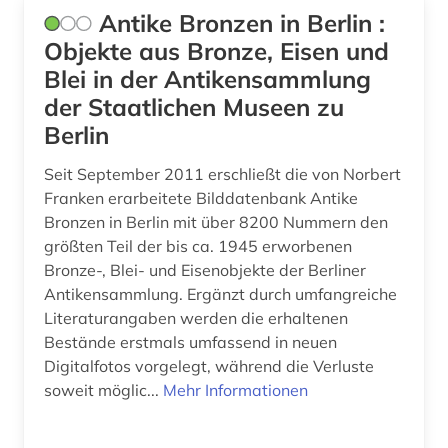
Antike Bronzen in Berlin :
indigenes volk (1)
Objekte aus Bronze, Eisen und
Blei in der Antikensammlung
industriedesign (2)
der Staatlichen Museen zu
inka (1)
Berlin
innenarchitektur (1)
Seit September 2011 erschließt die von Norbert
Franken erarbeitete Bilddatenbank Antike
inschrift (9)
Bronzen in Berlin mit über 8200 Nummern den
inschriften (3)
größten Teil der bis ca. 1945 erworbenen
Bronze-, Blei- und Eisenobjekte der Berliner
institut (1)
Antikensammlung. Ergänzt durch umfangreiche
Literaturangaben werden die erhaltenen
inventar (1)
Bestände erstmals umfassend in neuen
irland (1)
Digitalfotos vorgelegt, während die Verluste
soweit möglic...
Mehr Informationen
irland / literatur / irisch (1)
islam (2)