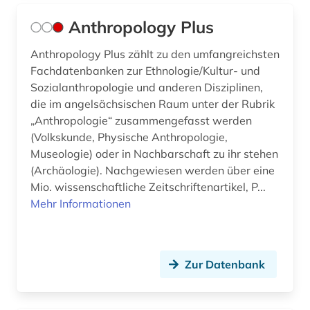
gräzistik (1)
Anthropology Plus
göttingen (1)
Anthropology Plus zählt zu den umfangreichsten
Fachdatenbanken zur Ethnologie/Kultur- und
halle (saale) (1)
Sozialanthropologie und anderen Disziplinen,
die im angelsächsischen Raum unter der Rubrik
hamburg (2)
„Anthropologie“ zusammengefasst werden
handbuch (1)
(Volkskunde, Physische Anthropologie,
Museologie) oder in Nachbarschaft zu ihr stehen
handschrift (1)
(Archäologie). Nachgewiesen werden über eine
Mio. wissenschaftliche Zeitschriftenartikel, P...
hassidismus (1)
Mehr Informationen
hebräisch (1)
heiligenverehrung (1)
Zur Datenbank
heiliger (1)
hellenismus (1)