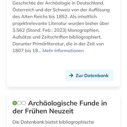
Geschichte der Archäologie in Deutschland,
malakozoologie (1)
Österreich und der Schweiz von der Auflösung
malerei ästhetik (1)
des Alten Reichs bis 1852. Als inhaltlich
projektrelevante Literatur wurden bisher über
management (1)
3.562 (Stand: Feb.: 2023) Monographien,
Aufsätze und Zeitschriften bibliographiert.
martin-von-wagner-museum (1)
Darunter Primärliteratur, die in der Zeit von
1807 bis 18...
Mehr Informationen
maya (1)
medienwissenschaft (1)
medizin (2)
Zur Datenbank
mediävistik (1)
migrationsstudien (1)
Archäologische Funde in
militärgeschichte (1)
der Frühen Neuzeit
mishnah (1)
Die Datenbank bietet bibliographische