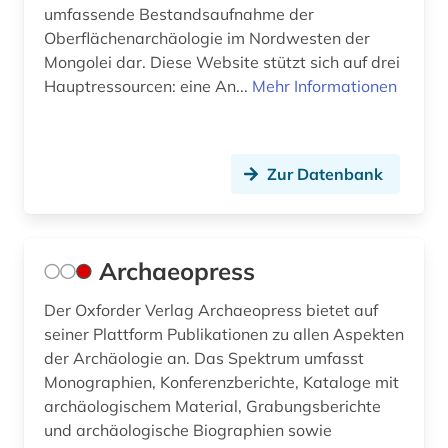
kultur (5)
umfassende Bestandsaufnahme der
Oberflächenarchäologie im Nordwesten der
kulturanthropologie (2)
Mongolei dar. Diese Website stützt sich auf drei
Hauptressourcen: eine An...
Mehr Informationen
kulturdenkmal (1)
kulturerbe (5)
kulturgeschichte (4)
Zur Datenbank
kulturgut (2)
kulturwissenschaften (6)
Archaeopress
kunst (26)
Der Oxforder Verlag Archaeopress bietet auf
seiner Plattform Publikationen zu allen Aspekten
kunstgeschichte (7)
der Archäologie an. Das Spektrum umfasst
kunsthandwerk (2)
Monographien, Konferenzberichte, Kataloge mit
archäologischem Material, Grabungsberichte
kunstmuseum (1)
und archäologische Biographien sowie