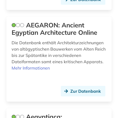
chemie (4)
china (3)
AEGARON: Ancient
christentum (1)
Egyptian Architecture Online
christliche kunst (1)
Die Datenbank enthält Architekturzeichnungen
von altägyptischen Bauwerken vom Alten Reich
cuneiform (1)
bis zur Spätantike in verschiedenen
darstellende kunst (1)
Dateiformaten samt eines kritischen Apparats.
Mehr Informationen
datensammlung (1)
dekorative kunst (1)
Zur Datenbank
demotisch (1)
denkmal (2)
denkmalpflege (4)
Aegyptiaca: