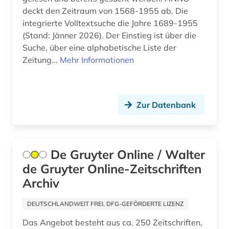
open science (1)
deckt den Zeitraum von 1568-1955 ab. Die
integrierte Volltextsuche die Jahre 1689-1955
pflegewissenschaft (1)
(Stand: Jänner 2026). Der Einstieg ist über die
Suche, über eine alphabetische Liste der
pharmazie (4)
Zeitung...
Mehr Informationen
physiotherapie (1)
posttraumatische belastungsstörung (1)
Zur Datenbank
posttraumatisches stresssyndrom (1)
preprint server (1)
De Gruyter Online / Walter
psychische belastung (1)
de Gruyter Online-Zeitschriften
psychologie (1)
Archiv
ptsd (1)
DEUTSCHLANDWEIT FREI, DFG-GEFÖRDERTE LIZENZ
pädagogik (1)
Das Angebot besteht aus ca. 250 Zeitschriften,