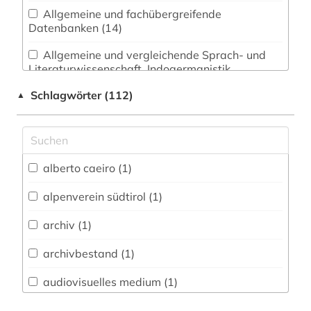
Allgemeine und fachübergreifende
Datenbanken (14)
Allgemeine und vergleichende Sprach- und
Literaturwissenschaft. Indogermanistik.
Außereuropäische Sprachen und Literaturen (10)
Schlagwörter (112)
▲
Anglistik. Amerikanistik (8)
Archäologie (5)
Architektur, Bauingenieur- und
alberto caeiro (1)
Vermessungswesen (9)
alpenverein südtirol (1)
Biologie, Biotechnologie (12)
archiv (1)
Buch- und Bibliothekswesen,
Informationswissenschaft (5)
archivbestand (1)
Chemie und Pharmazie (9)
audiovisuelles medium (1)
Elektrotechnik, Elektronik, Nachrichtentechnik
basteln (1)