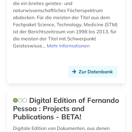
die ein breites geistes- und
recht (1)
naturwissenschaftliches Fächerspektrum
rhythmusspiel (1)
abdecken. Für die meisten der Titel aus dem
Fachpaket Science, Technology, Medicine (STM)
ricardo reis (1)
ist der Berichtszeitraum von 1998 bis 2013, für
die meisten der Titel mit Schwerpunkt
schweden (1)
Geisteswisse...
Mehr Informationen
schweiz (1)
seemannschaft (1)
Zur Datenbank
segeln (1)
sonderpädagogik (1)
Digital Edition of Fernando
soziale arbeit (1)
Pessoa : Projects and
sozialwissenschaften (1)
Publications - BETA!
soziologie (1)
Digitale Edition von Dokumenten, aus denen