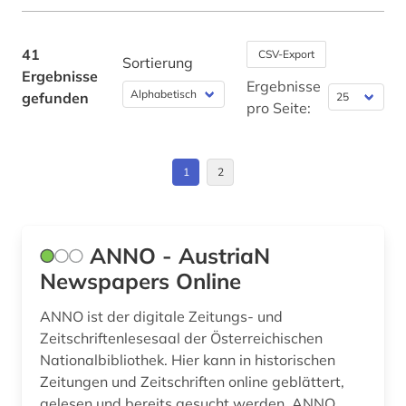
literaturwissenschaft (1)
lusitanistik (1)
41
CSV-Export
Sortierung
Ergebnisse
malen (1)
Ergebnisse
gefunden
pro Seite:
medizin (4)
motorbootsport (1)
1
2
musik (1)
naturwissenschaften (2)
ANNO - AustriaN
navigation (1)
Newspapers Online
olympische spiele (2)
ANNO ist der digitale Zeitungs- und
Zeitschriftenlesesaal der Österreichischen
open access (3)
Nationalbibliothek. Hier kann in historischen
Zeitungen und Zeitschriften online geblättert,
open data (1)
gelesen und bereits gesucht werden. ANNO