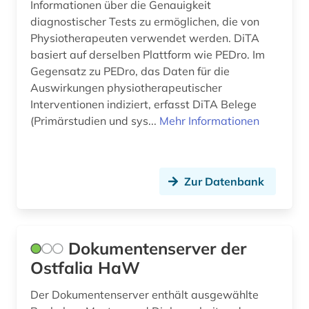
Informationen über die Genauigkeit
the washington post (1)
diagnostischer Tests zu ermöglichen, die von
Physiotherapeuten verwendet werden. DiTA
training (1)
basiert auf derselben Plattform wie PEDro. Im
Gegensatz zu PEDro, das Daten für die
trainingswissenschaft (4)
Auswirkungen physiotherapeutischer
trauma (1)
Interventionen indiziert, erfasst DiTA Belege
(Primärstudien und sys...
Mehr Informationen
vorabdruck (1)
vorschulerziehung (1)
Zur Datenbank
wassersport (1)
werke (1)
wirtschaftswissenschaften (1)
Dokumentenserver der
Ostfalia HaW
wissen (1)
Der Dokumentenserver enthält ausgewählte
wörterbuch (1)