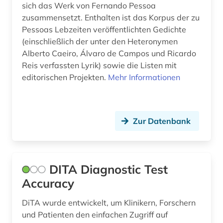
sich das Werk von Fernando Pessoa
spiel (1)
zusammensetzt. Enthalten ist das Korpus der zu
Pessoas Lebzeiten veröffentlichten Gedichte
sport (9)
(einschließlich der unter den Heteronymen
sportgeschichte (1)
Alberto Caeiro, Álvaro de Campos und Ricardo
Reis verfassten Lyrik) sowie die Listen mit
sportpolitik (1)
editorischen Projekten.
Mehr Informationen
sportpraxis (1)
sportpädagogik (1)
Zur Datenbank
sportwissenschaft (7)
strategie (1)
DITA Diagnostic Test
tanzsport (1)
Accuracy
test (1)
DiTA wurde entwickelt, um Klinikern, Forschern
the new york times (1)
und Patienten den einfachen Zugriff auf