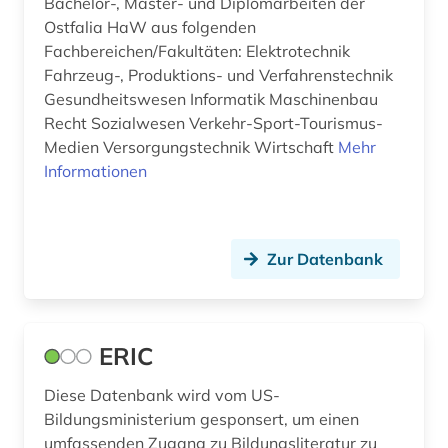
Bachelor-, Master- und Diplomarbeiten der
zeitschrift (3)
Ostfalia HaW aus folgenden
Fachbereichen/Fakultäten: Elektrotechnik
zeitschriftenaufsatz (3)
Fahrzeug-, Produktions- und Verfahrenstechnik
Gesundheitswesen Informatik Maschinenbau
zeitung (1)
Recht Sozialwesen Verkehr-Sport-Tourismus-
Medien Versorgungstechnik Wirtschaft
Mehr
zeitzeuge (1)
Informationen
zentralbibliothek (1)
álvaro de campos (1)
Zur Datenbank
öffentliche forschung (1)
österreichischer alpenverein (1)
ERIC
Diese Datenbank wird vom US-
Bildungsministerium gesponsert, um einen
umfassenden Zugang zu Bildungsliteratur zu