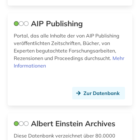
festkörpergrenzflächen (1)
AIP Publishing
festkörperphysik (2)
Portal, das alle Inhalte der von AIP Publishing
fid geschichtswissenschaft (1)
veröffentlichten Zeitschriften, Bücher, von
formeln (1)
Experten begutachtete Forschungsarbeiten,
Rezensionen und Proceedings durchsucht.
Mehr
formelsammlung (1)
Informationen
forschung (3)
forschungsdaten (3)
Zur Datenbank
forschungsdatenmanagement (1)
forschungsdatenrepositorium (1)
Albert Einstein Archives
fotografie (1)
Diese Datenbank verzeichnet über 80.0000
freie plattform (1)