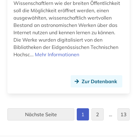
mikrofluidik (1)
Wissenschaftlern wie der breiten Öffentlichkeit
soll die Möglichkeit eröffnet werden, einen
mikrosystemtechnik (3)
ausgewählten, wissenschaftlich wertvollen
Bestand an astronomischen Werken über das
mineralogie (2)
Internet nutzen und kennen lernen zu können.
Die Werke wurden digitalisiert von den
modellierung (1)
Bibliotheken der Eidgenössischen Technischen
molek&uuml (1)
Hochsc...
Mehr Informationen
molekularbiologie (2)
moocs (1)
Zur Datenbank
musikwissenschaft (1)
nachrichtentechnik (1)
Nächste Seite
1
2
…
13
nanolithographie (1)
nanophotonik (1)