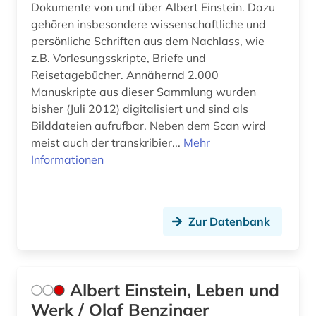
Dokumente von und über Albert Einstein. Dazu
gehören insbesondere wissenschaftliche und
fusion (1)
persönliche Schriften aus dem Nachlass, wie
fusionstechnologie (1)
z.B. Vorlesungsskripte, Briefe und
Reisetagebücher. Annähernd 2.000
förderpreis für deutsche wissenschaftler im g.
Manuskripte aus dieser Sammlung wurden
w. leibniz-programm (1)
bisher (Juli 2012) digitalisiert und sind als
gauß, carl friedrich | mathematiker; geodät;
Bilddateien aufrufbar. Neben dem Scan wird
astronom; physiker (1)
meist auch der transkribier...
Mehr
Informationen
gebrauchsmuster (5)
gebrauchsmusteranmeldung (3)
Zur Datenbank
gebrauchsmusterrecht (3)
geisteswissenschaften (10)
general knowledge (1)
Albert Einstein, Leben und
Werk / Olaf Benzinger
general topics for engineers (1)