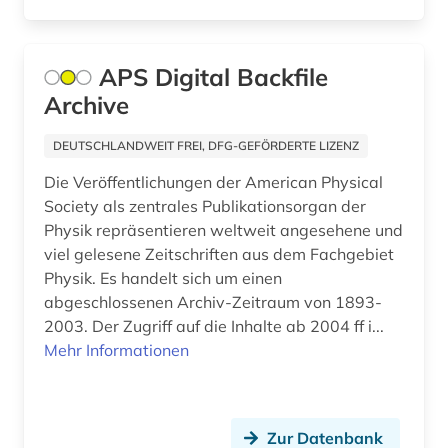
kristallstrukturanalyse (1)
APS Digital Backfile
kristallsymmetrie (1)
Archive
kunst (1)
DEUTSCHLANDWEIT FREI, DFG-GEFÖRDERTE LIZENZ
künstliche intelligenz (1)
Die Veröffentlichungen der American Physical
laborbuch (1)
Society als zentrales Publikationsorgan der
Physik repräsentieren weltweit angesehene und
laborheft (1)
viel gelesene Zeitschriften aus dem Fachgebiet
Physik. Es handelt sich um einen
labortechnik (1)
abgeschlossenen Archiv-Zeitraum von 1893-
landwirtschaft (3)
2003. Der Zugriff auf die Inhalte ab 2004 ff i...
Mehr Informationen
laser (3)
lasertechnologie (1)
Zur Datenbank
legierungssystem (1)