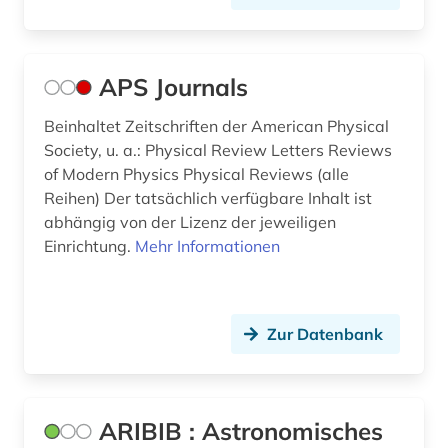
lehramt (1)
lehrbuch (3)
APS Journals
lehrbücher (1)
Beinhaltet Zeitschriften der American Physical
Society, u. a.: Physical Review Letters Reviews
lehrmittel (1)
of Modern Physics Physical Reviews (alle
Reihen) Der tatsächlich verfügbare Inhalt ist
lernprogramm (2)
abhängig von der Lizenz der jeweiligen
lexikon (1)
Einrichtung.
Mehr Informationen
lichttechnik (1)
life sciences (1)
Zur Datenbank
linguistic (1)
literatur (1)
ARIBIB : Astronomisches
literaturwissenschaft (1)