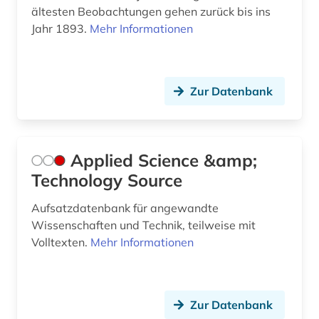
ältesten Beobachtungen gehen zurück bis ins
kondensierte materie (1)
Jahr 1893.
Mehr Informationen
konferenz (2)
kongress (5)
Zur Datenbank
kongressbericht (2)
kosmologie (1)
Applied Science &amp;
kriminologie (1)
Technology Source
kristallchemie (1)
Aufsatzdatenbank für angewandte
Wissenschaften und Technik, teilweise mit
kristallgitter (1)
Volltexten.
Mehr Informationen
kristallographie (3)
kristallphysik (1)
Zur Datenbank
kristallstruktur (2)