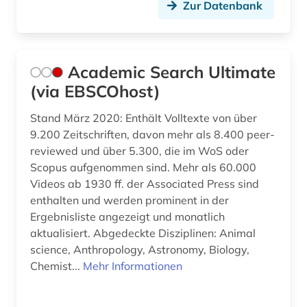
Zur Datenbank
designregister (1)
deutsch (4)
Academic Search Ultimate
deutschland (1)
(via EBSCOhost)
devices &amp; systems (1)
Stand März 2020: Enthält Volltexte von über
digitalisierung (1)
9.200 Zeitschriften, davon mehr als 8.400 peer-
reviewed und über 5.300, die im WoS oder
din-en-iso-norm (1)
Scopus aufgenommen sind. Mehr als 60.000
din-iso-norm (1)
Videos ab 1930 ff. der Associated Press sind
enthalten und werden prominent in der
din-norm (1)
Ergebnisliste angezeigt und monatlich
aktualisiert. Abgedeckte Disziplinen: Animal
discovery service (1)
science, Anthropology, Astronomy, Biology,
Chemist...
Mehr Informationen
discovery system (1)
divina commedia (1)