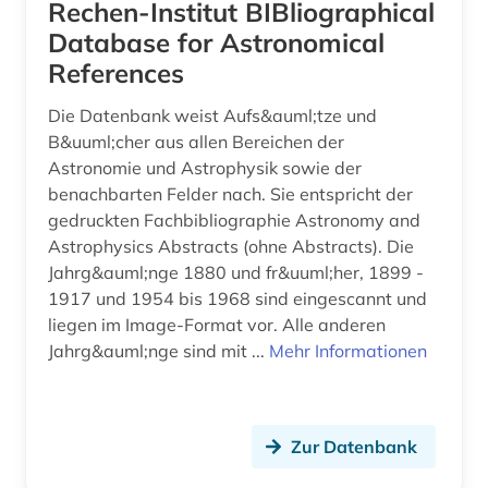
Rechen-Institut BIBliographical
Database for Astronomical
lithografie (1)
References
magnetismus (1)
Die Datenbank weist Aufs&auml;tze und
management (1)
B&uuml;cher aus allen Bereichen der
Astronomie und Astrophysik sowie der
marine biogeochmie (1)
benachbarten Felder nach. Sie entspricht der
gedruckten Fachbibliographie Astronomy and
marine geosysteme (1)
Astrophysics Abstracts (ohne Abstracts). Die
maritime meteorologie (1)
Jahrg&auml;nge 1880 und fr&uuml;her, 1899 -
1917 und 1954 bis 1968 sind eingescannt und
markenregister (1)
liegen im Image-Format vor. Alle anderen
Jahrg&auml;nge sind mit ...
Mehr Informationen
maschinelles sehen (1)
maschinenbau (6)
materialwissenschaft (1)
Zur Datenbank