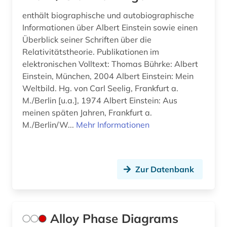
enthält biographische und autobiographische
generative ki (1)
Informationen über Albert Einstein sowie einen
genetik (1)
Überblick seiner Schriften über die
Relativitätstheorie. Publikationen im
geobiologie (1)
elektronischen Volltext: Thomas Bührke: Albert
Einstein, München, 2004 Albert Einstein: Mein
geochemie (2)
Weltbild. Hg. von Carl Seelig, Frankfurt a.
M./Berlin [u.a.], 1974 Albert Einstein: Aus
geodynamik (1)
meinen späten Jahren, Frankfurt a.
geodäsie (1)
M./Berlin/W...
Mehr Informationen
geografie (1)
geographie (1)
Zur Datenbank
geologie (5)
geomagnetik (1)
Alloy Phase Diagrams
geometrie (1)