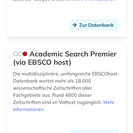
circuit (1)
cognitive neuroscience (1)
Zur Datenbank
components (1)
computerphysik (1)
Academic Search Premier
computing &amp; processing (1)
(via EBSCO host)
cytologie (1)
Die multidisziplinäre, umfangreiche EBSCOhost-
dante (1)
Datenbank wertet mehr als 18.000
wissenschaftliche Zeitschriften aller
datensammlung (5)
Fachgebiete aus. Rund 4800 dieser
Zeitschriften sind im Volltext zugänglich.
Mehr
datenverarbeitung (1)
Informationen
denkmalpflege (1)
design history (1)