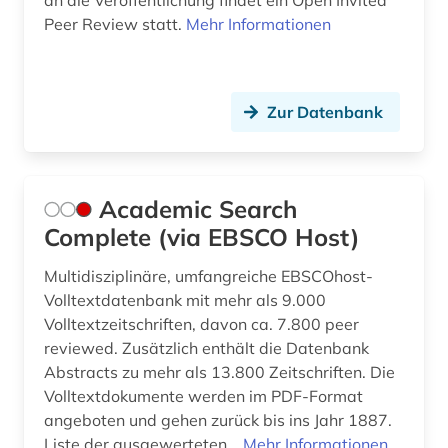
an die Veröffentlichung findet ein Open Invited
brief (1)
Peer Review statt.
Mehr Informationen
briefsammlung (1)
bruchmechanik (1)
Zur Datenbank
buchbestand (1)
building information modeling (1)
Academic Search
carl friedrich von (1)
Complete (via EBSCO Host)
cd-rom (1)
Multidisziplinäre, umfangreiche EBSCOhost-
Volltextdatenbank mit mehr als 9.000
chemie (141)
Volltextzeitschriften, davon ca. 7.800 peer
chemische ozeanographie (1)
reviewed. Zusätzlich enthält die Datenbank
Abstracts zu mehr als 13.800 Zeitschriften. Die
chemistry (1)
Volltextdokumente werden im PDF-Format
angeboten und gehen zurück bis ins Jahr 1887.
china (4)
Liste der ausgewerteten...
Mehr Informationen