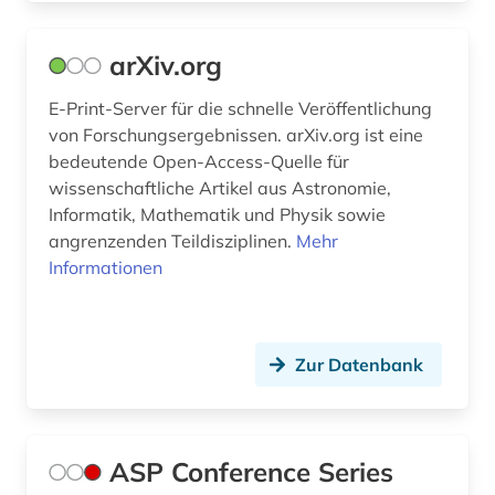
materialwissenschaften (2)
mathematics and computer science (1)
arXiv.org
mathematik (12)
E-Print-Server für die schnelle Veröffentlichung
von Forschungsergebnissen. arXiv.org ist eine
mathematische physik (2)
bedeutende Open-Access-Quelle für
maße (1)
wissenschaftliche Artikel aus Astronomie,
Informatik, Mathematik und Physik sowie
medizin (19)
angrenzenden Teildisziplinen.
Mehr
Informationen
medizintechnik (2)
meer (1)
meeresbiologie (2)
Zur Datenbank
meereschemie (2)
meeresgeologie (2)
ASP Conference Series