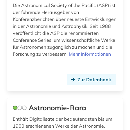
meereskunde (6)
Die Astronomical Society of the Pacific (ASP) ist
der führende Herausgeber von
meeresmikrobiologie (1)
Konferenzberichten über neueste Entwicklungen
meeresphysik (1)
in der Astronomie und Astrophysik. Seit 1988
veröffentlicht die ASP die renommierten
meeresströmung (1)
Conference Series, um wissenschaftliche Werke
für Astronomen zugänglich zu machen und die
meereswissenschaften (1)
Forschung zu verbessern.
Mehr Informationen
meeresökologie (2)
mems (1)
Zur Datenbank
messtechnik (2)
meteorologie (6)
Astronomie-Rara
metrologie (1)
Enthält Digitalisate der bedeutendsten bis um
meßtechnik (1)
1900 erschienenen Werke der Astronomie.