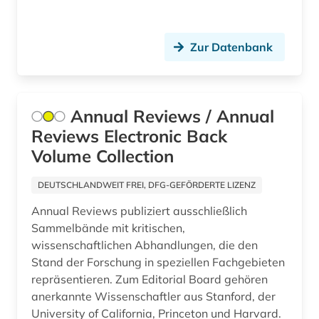
informatik und kommunikationstechnik (2)
informationstechnik (2)
Zur Datenbank
infrastruktur (1)
ingenieurbau (1)
Annual Reviews / Annual
Reviews Electronic Back
ingenieurswesen (1)
Volume Collection
ingenieurwissenschaften (8)
DEUTSCHLANDWEIT FREI, DFG-GEFÖRDERTE LIZENZ
interdisziplinarität (1)
Annual Reviews publiziert ausschließlich
iso-norm (1)
Sammelbände mit kritischen,
wissenschaftlichen Abhandlungen, die den
italianistik (1)
Stand der Forschung in speziellen Fachgebieten
repräsentieren. Zum Editorial Board gehören
japan (1)
anerkannte Wissenschaftler aus Stanford, der
kernenergie (1)
University of California, Princeton und Harvard.