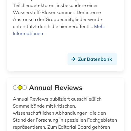
gewerbliche schutzrechte (4)
Teilchendetektoren, insbesondere einer
Wasserstoff-Blasenkammer. Der interne
gewerblicher rechtsschutz (5)
Austausch der Gruppenmitglieder wurde
glossar (1)
unterstützt durch die hier veröffentl...
Mehr
Informationen
grenzflächenchemie (1)
halbleiterphysik (1)
Zur Datenbank
handbuch (1)
handschrift (1)
hardware (1)
Annual Reviews
haustechnik (1)
Annual Reviews publiziert ausschließlich
Sammelbände mit kritischen,
health sciences &amp; dentistry (1)
wissenschaftlichen Abhandlungen, die den
hertz, heinrich | physiker; hochschullehrer;
Stand der Forschung in speziellen Fachgebieten
wissenschaftler (1)
repräsentieren. Zum Editorial Board gehören