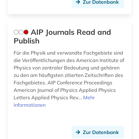
Zur Datenbank
eth zürich (1)
europa (1)
AIP Journals Read and
evolutionary computation (1)
Publish
evolutionsökologie (1)
Für die Physik und verwandte Fachgebiete sind
die Veröffentlichungen des American Institute of
evolutionsökologie mariner fische (1)
Physics von zentraler Bedeutung und gehören
experimentalphysik (1)
zu den am häufigsten zitierten Zeitschriften des
Fachgebietes. AIP Conference Proceedings
fernerkundung (4)
American Journal of Physics Applied Physics
Letters Applied Physics Rev...
Mehr
fertigungstechnik (1)
Informationen
festigkeitslehre (1)
festkörper (1)
Zur Datenbank
festkörper optische konstante (1)