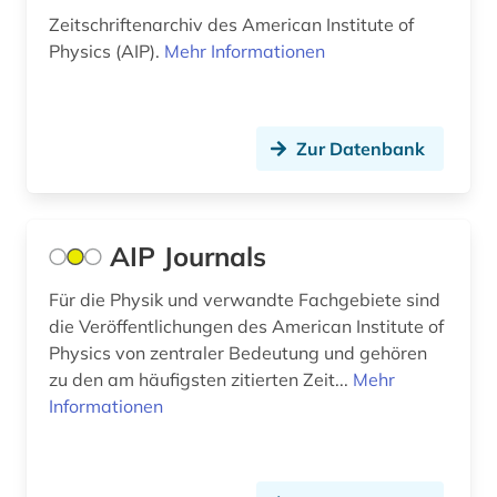
Zeitschriftenarchiv des American Institute of
energy (1)
Physics (AIP).
Mehr Informationen
engineering (1)
engineering &amp; technology (1)
Zur Datenbank
engineering profession (1)
englisch (4)
AIP Journals
enzyklopädie (4)
Für die Physik und verwandte Fachgebiete sind
enzym (1)
die Veröffentlichungen des American Institute of
erde (1)
Physics von zentraler Bedeutung und gehören
zu den am häufigsten zitierten Zeit...
Mehr
erdwissenschaften (1)
Informationen
erwärmung &lt;meteorologie&gt; (1)
erziehung (1)