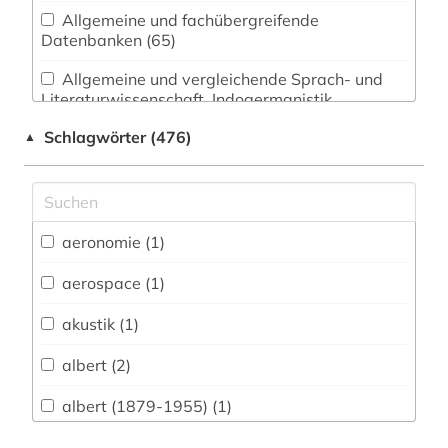
Allgemeine und fachübergreifende
Datenbanken (65)
Allgemeine und vergleichende Sprach- und
Literaturwissenschaft. Indogermanistik.
Außereuropäische Sprachen und Literaturen (24)
Schlagwörter (476)
▲
Anglistik. Amerikanistik (18)
Archäologie (12)
Architektur, Bauingenieur- und
aeronomie (1)
Vermessungswesen (57)
aerospace (1)
Biologie, Biotechnologie (131)
akustik (1)
Buch- und Bibliothekswesen,
Informationswissenschaft (14)
albert (2)
Chemie und Pharmazie (149)
albert (1879-1955) (1)
Elektrotechnik, Elektronik, Nachrichtentechnik
algebra (1)