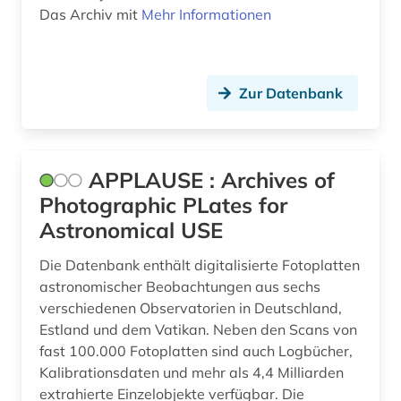
Das Archiv mit
Mehr Informationen
kernforschung (2)
kernphysik (8)
Zur Datenbank
kerntechnik (4)
klima (4)
klimaforschung (1)
APPLAUSE : Archives of
Photographic PLates for
klimatologie (6)
Astronomical USE
klimaänderung (2)
Die Datenbank enthält digitalisierte Fotoplatten
kommentar (1)
astronomischer Beobachtungen aus sechs
verschiedenen Observatorien in Deutschland,
kommunikation (1)
Estland und dem Vatikan. Neben den Scans von
fast 100.000 Fotoplatten sind auch Logbücher,
kommunikationstechnik (1)
Kalibrationsdaten und mehr als 4,4 Milliarden
komplexität (1)
extrahierte Einzelobjekte verfügbar. Die