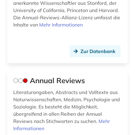
anerkannte Wissenschaftler aus Stanford, der
hochenergiephysik (4)
University of California, Princeton und Harvard.
Die Annual-Reviews-Allianz-Lizenz umfasst die
hochschullehre (1)
Inhalte von
Mehr Informationen
hochschulschrift (1)
homologie (1)
Zur Datenbank
homotopie (1)
human-computer interface (1)
Annual Reviews
humanbiologie (1)
Literaturangaben, Abstracts und Volltexte aus
huygens (1)
Naturwissenschaften, Medizin, Psychologie und
hydrologie (5)
Soziologie. Es besteht die Möglichkeit,
übergreifend in allen Reihen der Annual
ichthyologie (1)
Reviews nach Stichworten zu suchen.
Mehr
Informationen
informatik (12)