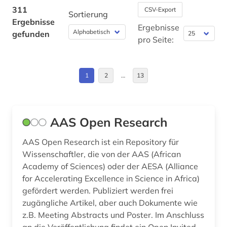
bioinformatik (1)
311
CSV-Export
Sortierung
Ergebnisse
biologie (16)
Ergebnisse
gefunden
pro Seite:
biologische ozeanographie (1)
biomathematik (1)
1
2
…
13
biomedizin (2)
biomedizinische technik (4)
AAS Open Research
biophysik (1)
AAS Open Research ist ein Repository für
biotechnologie (1)
Wissenschaftler, die von der AAS (African
Academy of Sciences) oder der AESA (Alliance
biowissenschaften (4)
for Accelerating Excellence in Science in Africa)
gefördert werden. Publiziert werden frei
bodenkunde (1)
zugängliche Artikel, aber auch Dokumente wie
bodenökologie (1)
z.B. Meeting Abstracts und Poster. Im Anschluss