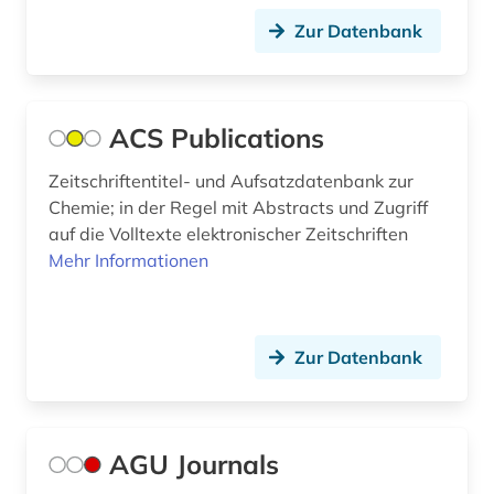
dokumentenserver (2)
Zur Datenbank
dynamik des ozeanbodens (1)
e-book (2)
ACS Publications
e-learning (2)
Zeitschriftentitel- und Aufsatzdatenbank zur
einheiten (1)
Chemie; in der Regel mit Abstracts und Zugriff
auf die Volltexte elektronischer Zeitschriften
einstein (3)
Mehr Informationen
ejournals (1)
electronic lab notebook (1)
Zur Datenbank
elektrochemie (1)
elektronik (5)
AGU Journals
elektronische enzyklopädie (1)