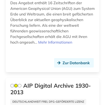
Das Angebot enthält 16 Zeitschriften der
elektronische publikation (1)
American Geophysical Union (AGU) zum System
Erde und Weltraum, die einen breit gefächerten
elektronische zeitschrift (14)
Überblick zur aktuellen geophysikalischen
Forschung liefern. Als eine der weltweit
elektronisches buch (37)
führenden geowissenschaftlichen
elektrooptik (4)
Fachgesellschaften erhält die AGU mit ihren
hoch angeseh...
Mehr Informationen
elektrotechnik (9)
elementarpartikel (1)
Zur Datenbank
elementarteilchenphysik (3)
eln (1)
energiebewusstes bauen (1)
AIP Digital Archive 1930-
2013
energieforschung (1)
DEUTSCHLANDWEIT FREI, DFG-GEFÖRDERTE LIZENZ
energietechnik (1)