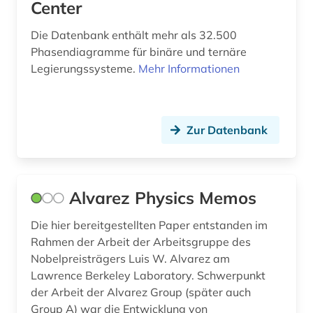
Center
geophysik (6)
Die Datenbank enthält mehr als 32.500
Phasendiagramme für binäre und ternäre
geosystem (1)
Legierungssysteme.
Mehr Informationen
geowissenschaften (13)
gesamtausgabe (1)
Zur Datenbank
geschichte (6)
geschichte 1480-1900 (1)
Alvarez Physics Memos
geschützte topographien (1)
Die hier bereitgestellten Paper entstanden im
gesteinskunde (1)
Rahmen der Arbeit der Arbeitsgruppe des
gesundheitswesen (1)
Nobelpreisträgers Luis W. Alvarez am
Lawrence Berkeley Laboratory. Schwerpunkt
gesundheitswissenschaften (1)
der Arbeit der Alvarez Group (später auch
Group A) war die Entwicklung von