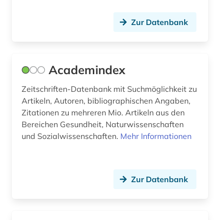
biochemie (1)
Zur Datenbank
bioenergie (1)
bioethik (3)
Academindex
biografie (1)
Zeitschriften-Datenbank mit Suchmöglichkeit zu
biographie (2)
Artikeln, Autoren, bibliographischen Angaben,
bioinformatik (1)
Zitationen zu mehreren Mio. Artikeln aus den
Bereichen Gesundheit, Naturwissenschaften
biologie (15)
und Sozialwissenschaften.
Mehr Informationen
biomedizin (5)
biotechnologie (1)
Zur Datenbank
biowissenschaften (3)
bodenkunde (1)