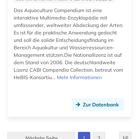
intervention study (1)
Das Aquaculture Compendium ist eine
interaktive Multimedia-Enzyklopädie mit
interventionsstudie (1)
umfassender, weltweiter Abdeckung der Arten.
Es ist für die praktische Anwendung gedacht
iso-norm (2)
und soll die solide Entscheidungsfindung im
japan (1)
Bereich Aquakultur und Wasserressourcen-
Management stützen.Die Nationallizenz ist auf
jugendhilfe (1)
dem Stand von 2006. Die deutschlandweite
Lizenz CABI Compendia Collection, betreut vom
kalkulation (1)
HeBIS-Konsortiu...
Mehr Informationen
karibik (1)
karzinom (1)
Zur Datenbank
katalog (1)
katastrophenschutz (1)
kinderheilkunde (1)
Nächste Seite
1
2
…
16