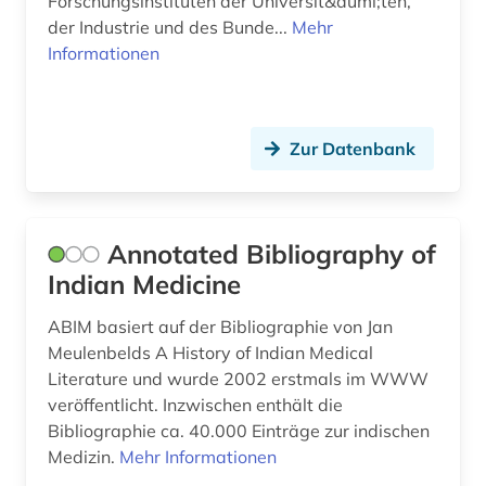
Forschungsinstituten der Universit&auml;ten,
geowissenschaften (2)
der Industrie und des Bunde...
Mehr
Informationen
geriatrie (1)
gerichtsurteil (1)
geschichte (5)
Zur Datenbank
geschichte &lt;1801-1819&gt; (1)
geschichte 1900-2000 (1)
Annotated Bibliography of
geschichte der medizin (1)
Indian Medicine
geschützte topographien (1)
ABIM basiert auf der Bibliographie von Jan
Meulenbelds A History of Indian Medical
gesteinskunde (1)
Literature und wurde 2002 erstmals im WWW
veröffentlicht. Inzwischen enthält die
gesundheit (6)
Bibliographie ca. 40.000 Einträge zur indischen
gesundheitsberichterstattung (3)
Medizin.
Mehr Informationen