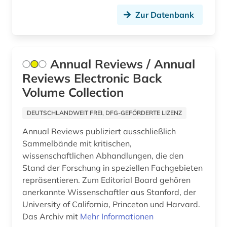
gesundheitswesen (17)
Zur Datenbank
gesundheitswissenschaften (2)
gesundheitsökonomie (4)
Annual Reviews / Annual
globalisierung (1)
Reviews Electronic Back
Volume Collection
glossar (1)
goethe (1)
DEUTSCHLANDWEIT FREI, DFG-GEFÖRDERTE LIZENZ
Annual Reviews publiziert ausschließlich
grippe (1)
Sammelbände mit kritischen,
grippeviren (1)
wissenschaftlichen Abhandlungen, die den
Stand der Forschung in speziellen Fachgebieten
großbritannien (1)
repräsentieren. Zum Editorial Board gehören
anerkannte Wissenschaftler aus Stanford, der
gynäkologie (2)
University of California, Princeton und Harvard.
handel (2)
Das Archiv mit
Mehr Informationen