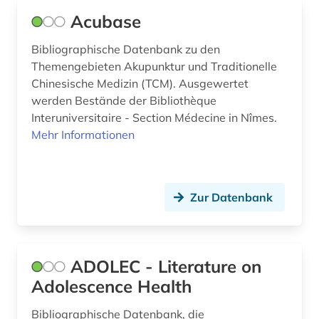
chemische reaktion (1)
Acubase
chemische verbindungen (1)
Bibliographische Datenbank zu den
china (1)
Themengebieten Akupunktur und Traditionelle
Chinesische Medizin (TCM). Ausgewertet
chinesische medizin (1)
werden Bestände der Bibliothèque
Interuniversitaire - Section Médecine in Nîmes.
chirurgie (3)
Mehr Informationen
christoph jacob (1)
chromosom (1)
Zur Datenbank
clinical research (1)
clinical trial (1)
ADOLEC - Literature on
codierung (1)
Adolescence Health
corona (10)
Bibliographische Datenbank, die