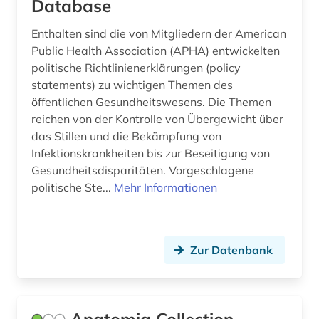
Database
epidemiologie (1)
Enthalten sind die von Mitgliedern der American
epidemologie (1)
Public Health Association (APHA) entwickelten
politische Richtlinienerklärungen (policy
epigenetik (1)
statements) zu wichtigen Themen des
eponym (1)
öffentlichen Gesundheitswesens. Die Themen
reichen von der Kontrolle von Übergewicht über
ergotherapie (1)
das Stillen und die Bekämpfung von
Infektionskrankheiten bis zur Beseitigung von
ernährung (2)
Gesundheitsdisparitäten. Vorgeschlagene
politische Ste...
Mehr Informationen
ernährungswissenschaft (1)
erwerbsarbeit (1)
erziehung (1)
Zur Datenbank
eth zürich (1)
ethik (3)