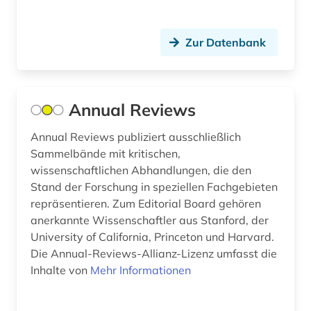
gesundheitschutz (1)
gesundheitserziehung (1)
Zur Datenbank
gesundheitsförderung (4)
gesundheitsfürsorge (1)
Annual Reviews
gesundheitspolitik (4)
Annual Reviews publiziert ausschließlich
gesundheitsprojekt (1)
Sammelbände mit kritischen,
wissenschaftlichen Abhandlungen, die den
gesundheitsrecht (1)
Stand der Forschung in speziellen Fachgebieten
repräsentieren. Zum Editorial Board gehören
gesundheitsstatistik (2)
anerkannte Wissenschaftler aus Stanford, der
University of California, Princeton und Harvard.
gesundheitssystem (1)
Die Annual-Reviews-Allianz-Lizenz umfasst die
gesundheitstelematik (1)
Inhalte von
Mehr Informationen
gesundheitsversorgung (1)