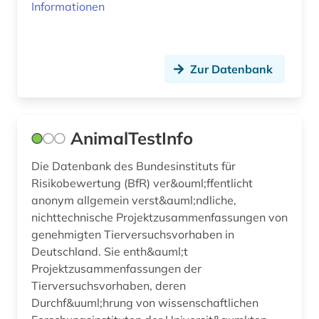
genanalyse (1)
Informationen
gene (1)
genetik (3)
Zur Datenbank
genetische variabilität (2)
genexpression (1)
AnimalTestInfo
genmutation (2)
Die Datenbank des Bundesinstituts für
genom (8)
Risikobewertung (BfR) ver&ouml;ffentlicht
anonym allgemein verst&auml;ndliche,
genomprojekt (1)
nichttechnische Projektzusammenfassungen von
genehmigten Tierversuchsvorhaben in
genotyp (1)
Deutschland. Sie enth&auml;t
gentechnologie (1)
Projektzusammenfassungen der
Tierversuchsvorhaben, deren
geologie (1)
Durchf&uuml;hrung von wissenschaftlichen