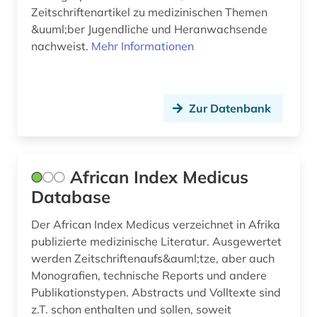
corona-virus (3)
Zeitschriftenartikel zu medizinischen Themen
&uuml;ber Jugendliche und Heranwachsende
coronarchiv (1)
nachweist.
Mehr Informationen
covid (1)
covid-19 (6)
Zur Datenbank
data mining (1)
datensammlung (1)
African Index Medicus
demographie (2)
Database
dermatologie (2)
Der African Index Medicus verzeichnet in Afrika
designregister (1)
publizierte medizinische Literatur. Ausgewertet
werden Zeitschriftenaufs&auml;tze, aber auch
desinfektionsmittel (1)
Monografien, technische Reports und andere
Publikationstypen. Abstracts und Volltexte sind
deutsche forschungsgemeinschaft (1)
z.T. schon enthalten und sollen, soweit