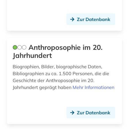
handschrift (2)
hannover (1)
Zur Datenbank
hebammenwissenschaft (1)
heilbehandlung (1)
Anthroposophie im 20.
heilpflanzen (3)
Jahrhundert
high throughput screening (1)
Biographien, Bilder, biographische Daten,
Bibliographien zu ca. 1.500 Personen, die die
hirnforschung (1)
Geschichte der Anthroposophie im 20.
Jahrhundert geprägt haben
Mehr Informationen
hispanistik (1)
historische persönlichkeit (1)
hiv (1)
Zur Datenbank
hochschulschrift (1)