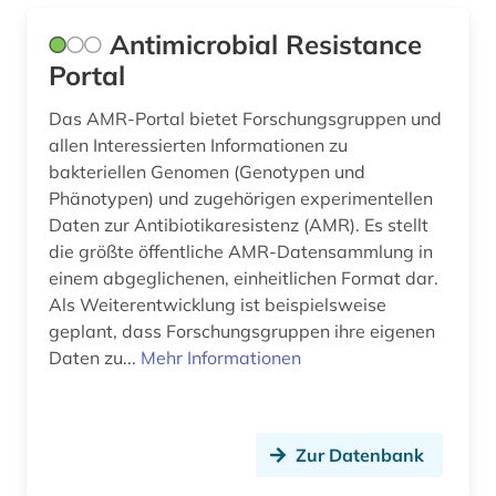
hof (1)
Antimicrobial Resistance
Portal
homöopathie (4)
hospiz (1)
Das AMR-Portal bietet Forschungsgruppen und
allen Interessierten Informationen zu
hämatologie (2)
bakteriellen Genomen (Genotypen und
Phänotypen) und zugehörigen experimentellen
häusliche krankenpflege (1)
Daten zur Antibiotikaresistenz (AMR). Es stellt
die größte öffentliche AMR-Datensammlung in
iberoromanistik (1)
einem abgeglichenen, einheitlichen Format dar.
impact faktoren (1)
Als Weiterentwicklung ist beispielsweise
geplant, dass Forschungsgruppen ihre eigenen
impfstoff (1)
Daten zu...
Mehr Informationen
indien (1)
indologie (1)
Zur Datenbank
infektiologie (2)