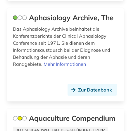
infektionskrankheit (2)
Aphasiology Archive, The
influenza (1)
Das Aphasiology Archive beinhaltet die
informatik (2)
Konferenzberichte der Clinical Aphasiology
Conference seit 1971. Sie dienen dem
informationswissenschaft (1)
Informationsaustausch bei der Diagnose und
infrastruktur (1)
Behandlung der Aphasie und deren
Randgebiete.
Mehr Informationen
ingenieurwissenschaften (1)
inhaltsstoffe (1)
Zur Datenbank
inhaltsverzeichnis (1)
inklusion &lt;soziologie&gt; (1)
internationale norm (1)
Aquaculture Compendium
internet (1)
DEUTSCHLANDWEIT FREI, DFG-GEFÖRDERTE LIZENZ