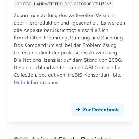
DEUTSCHLANDWEIT FREI, DFG-GEFÖRDERTE LIZENZ
fallsammlung (1)
Zusammenstellung des weltweiten Wissens
fda (1)
über Tierproduktion und -gesundheit. Es werden
alle Aspekte berücksichtigt einschließlich
fertigarzneimittel (1)
Krankheiten, Ernährung, Paarung und Züchtung.
Das Kompendium soll bei der Problemlösung
finanzwirtschaft (1)
helfen und dient der praktischen Anwendung.
fische (1)
Die Nationallizenz ist auf dem Stand von 2006.
Die deutschlandweite Lizenz CABI Compendia
fischzucht (1)
Collection, betreut vom HeBIS-Konsortium, bie...
Mehr Informationen
food and drug administration (1)
forschung (9)
forschungsdaten (1)
Zur Datenbank
forschungsmethode (1)
frankreich (1)