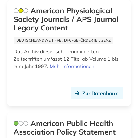
elektrosmog (1)
American Physiological
elektrotechnik (2)
Society Journals / APS Journal
Legacy Content
eln (1)
DEUTSCHLANDWEIT FREI, DFG-GEFÖRDERTE LIZENZ
emil von behring (1)
Das Archiv dieser sehr renommierten
entgeltsystem (1)
Zeitschriften umfasst 12 Titel ab Volume 1 bis
zum Jahr 1997.
Mehr Informationen
entschädigung (1)
entwicklung (1)
enzyklopädie (1)
Zur Datenbank
enzym (1)
enzymsubstrat (1)
American Public Health
Association Policy Statement
epidemie (1)