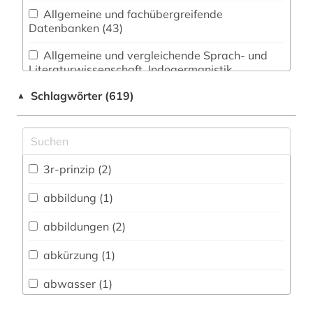
Allgemeine und fachübergreifende
Datenbanken (43)
Allgemeine und vergleichende Sprach- und
Literaturwissenschaft. Indogermanistik.
Außereuropäische Sprachen und Literaturen (26)
Schlagwörter (619)
▲
Anglistik. Amerikanistik (13)
Archäologie (7)
Architektur, Bauingenieur- und
3r-prinzip (2)
Vermessungswesen (22)
abbildung (1)
Biologie, Biotechnologie (115)
abbildungen (2)
Buch- und Bibliothekswesen,
Informationswissenschaft (9)
abkürzung (1)
Chemie und Pharmazie (109)
abwasser (1)
Elektrotechnik, Elektronik, Nachrichtentechnik
adressbuch (4)