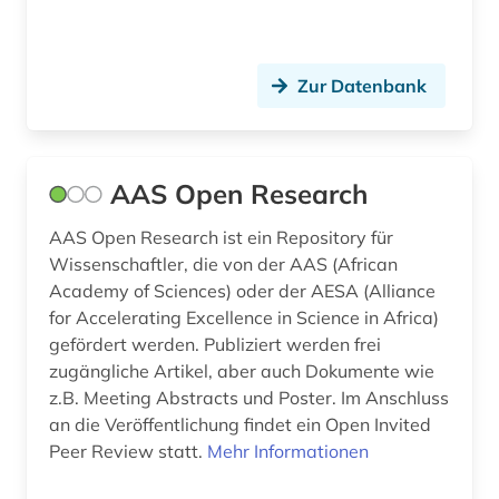
bibliografie (8)
bibliografin (2)
Zur Datenbank
bibliographie (3)
bibliothek (1)
AAS Open Research
bibliothekswesen (1)
AAS Open Research ist ein Repository für
bibliothekswesen: biologie (1)
Wissenschaftler, die von der AAS (African
Academy of Sciences) oder der AESA (Alliance
bibliothekswesen: medizin (1)
for Accelerating Excellence in Science in Africa)
bildatlas (1)
gefördert werden. Publiziert werden frei
zugängliche Artikel, aber auch Dokumente wie
bilddatenbank (2)
z.B. Meeting Abstracts und Poster. Im Anschluss
an die Veröffentlichung findet ein Open Invited
bildnis (1)
Peer Review statt.
Mehr Informationen
bildung (1)