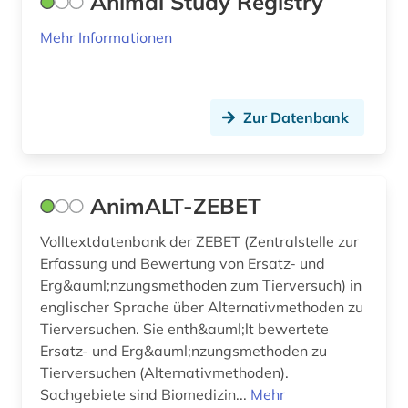
Animal Study Registry
freie plattform (1)
Mehr Informationen
freie wohlfahrtspflege (1)
förderpreis für deutsche wissenschaftler im g.
w. leibniz-programm (1)
Zur Datenbank
führer (1)
fürsorge (1)
AnimALT-ZEBET
geburtshilfe (1)
Volltextdatenbank der ZEBET (Zentralstelle zur
Erfassung und Bewertung von Ersatz- und
gefahrstoff (1)
Erg&auml;nzungsmethoden zum Tierversuch) in
gefahrstoffe (1)
englischer Sprache über Alternativmethoden zu
Tierversuchen. Sie enth&auml;lt bewertete
gehirn (1)
Ersatz- und Erg&auml;nzungsmethoden zu
Tierversuchen (Alternativmethoden).
geisteswissenschaften (4)
Sachgebiete sind Biomedizin...
Mehr