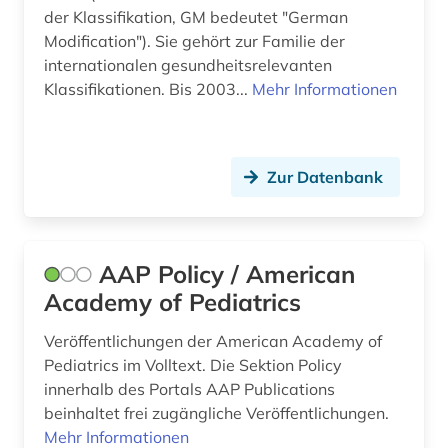
bautechnik (1)
der Klassifikation, GM bedeutet "German
Modification"). Sie gehört zur Familie der
behinderung (3)
internationalen gesundheitsrelevanten
Klassifikationen. Bis 2003...
Mehr Informationen
behringwerke (1)
beobachtungsstudie (2)
Zur Datenbank
berichterstattung (1)
berlin (3)
berufskrankheit (1)
AAP Policy / American
Academy of Pediatrics
beschränkung (1)
Veröffentlichungen der American Academy of
beschäftigungstherapie (1)
Pediatrics im Volltext. Die Sektion Policy
bevölkerungsstatistik (1)
innerhalb des Portals AAP Publications
beinhaltet frei zugängliche Veröffentlichungen.
bevölkerungswissenschaft (1)
Mehr Informationen