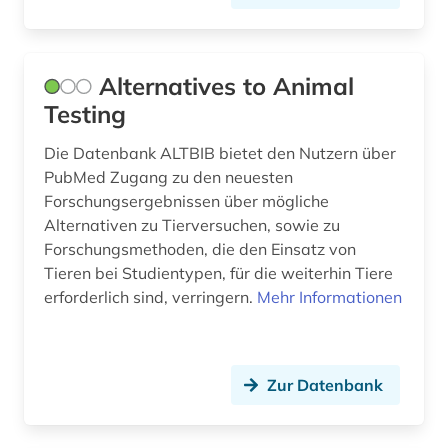
dänisch-hallesche mission in tranquebar (1)
e-learning (2)
Alternatives to Animal
ebm (1)
Testing
edinburgh (1)
Die Datenbank ALTBIB bietet den Nutzern über
eingliederung (1)
PubMed Zugang zu den neuesten
Forschungsergebnissen über mögliche
electronic lab notebook (1)
Alternativen zu Tierversuchen, sowie zu
Forschungsmethoden, die den Einsatz von
elektromagnetische felder (1)
Tieren bei Studientypen, für die weiterhin Tiere
erforderlich sind, verringern.
Mehr Informationen
elektronik (1)
elektronische medien (1)
elektronische zeitschrift (14)
Zur Datenbank
elektronisches buch (7)