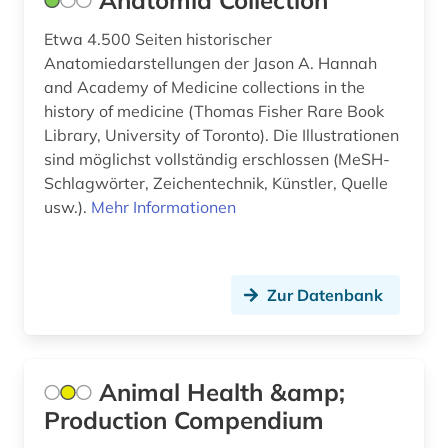
Anatomia Collection
europa (3)
Etwa 4.500 Seiten historischer
europäische union (2)
Anatomiedarstellungen der Jason A. Hannah
and Academy of Medicine collections in the
evaluation (1)
history of medicine (Thomas Fisher Rare Book
Library, University of Toronto). Die Illustrationen
evidence-based medicine (1)
sind möglichst vollständig erschlossen (MeSH-
Schlagwörter, Zeichentechnik, Künstler, Quelle
evidenz (2)
usw.).
Mehr Informationen
evidenz-basierte medizin (12)
evidenzbasierte medizin (2)
Zur Datenbank
evolution (1)
experiment (1)
Animal Health &amp;
fallgruppenpflege (1)
Production Compendium
fallpauschale (1)