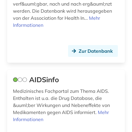
deutsche forschungsgemeinschaft.
verf&uuml;gbar, nach und nach erg&auml;nzt
senatskommission zur prüfung
werden. Die Datenbank wird herausgegeben
gesundheitsschädlicher arbeitsstoffe (1)
von der Association for Health In...
Mehr
Informationen
deutschland (5)
diagnose (1)
diagnosenschlüssel (2)
Zur Datenbank
diagnoseschlüssel (1)
diagnostik (3)
AIDSinfo
dienstleistung (1)
Medizinisches Fachportal zum Thema AIDS.
Enthalten ist u.a. die Drug Database, die
digitalisierung (2)
&uuml;ber Wirkungen und Nebeneffekte von
din-en-iso-norm (1)
Medikamenten gegen AIDS informiert.
Mehr
Informationen
din-iso-norm (1)