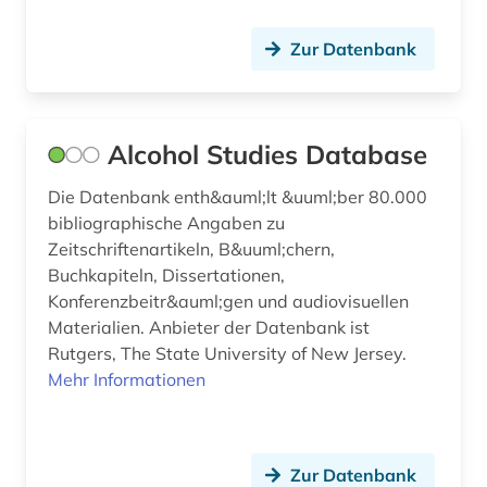
din-norm (1)
Zur Datenbank
din-vde-norm (1)
discovery service (1)
dissertation (1)
Alcohol Studies Database
dissertationen (1)
Die Datenbank enth&auml;lt &uuml;ber 80.000
bibliographische Angaben zu
dns (2)
Zeitschriftenartikeln, B&uuml;chern,
Buchkapiteln, Dissertationen,
dns-sequenz (1)
Konferenzbeitr&auml;gen und audiovisuellen
dokumentenserver (3)
Materialien. Anbieter der Datenbank ist
Rutgers, The State University of New Jersey.
dortmund (1)
Mehr Informationen
droge (2)
drogen (1)
Zur Datenbank