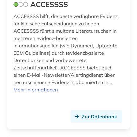
ACCESSSS
botanik (4)
ACCESSSS hilft, die beste verfügbare Evidenz
botanischer garten (1)
für klinische Entscheidungen zu finden.
ACCESSSS führt simultane Literatursuchen in
briefsammlung (1)
mehreren evidenz-basierten
bundesanstalt für arbeitsschutz und
Informationsquellen (wie Dynamed, Uptodate,
arbeitsmedizin (2)
EBM Guidelines) durch (evidenzbasierte
Datenbanken und vorbewertete
care (1)
Zeitschriftenartikel). ACCESSSS bietet auch
einen E-Mail-Newsletter/Alertingdienst über
caritas (1)
neu erschienene Evidenz in abonnierten In...
charité - universitätsmedizin (1)
Mehr Informationen
chemie (54)
chemikalie (1)
Zur Datenbank
chemische formel (1)