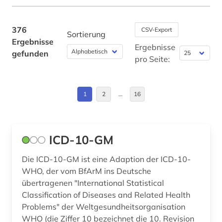
astrophysik (1)
Mittelamerika (3)
audiovisuelle medien (2)
Niedersachsen (1)
376
CSV-Export
Sortierung
Ergebnisse
aufklärung (1)
Nordamerika (1)
Ergebnisse
gefunden
pro Seite:
aufsatzdatenbank (1)
Norwegen (1)
augenchirurgie (1)
Oesterreich (2)
1
2
…
16
augenheilkunde (1)
Schweden (4)
ausbildung (1)
Schweiz (5)
ICD-10-GM
ayurveda (1)
Suedamerika (5)
Die ICD-10-GM ist eine Adaption der ICD-10-
badeort (1)
Suedasien (1)
WHO, der vom BfArM ins Deutsche
übertragenen "International Statistical
balneologie (1)
USA (4)
Classification of Diseases and Related Health
Problems" der Weltgesundheitsorganisation
bat-wert (1)
Ungarn (1)
WHO (die Ziffer 10 bezeichnet die 10. Revision