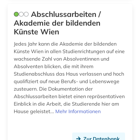
elektronische kunst (2)
Abschlussarbeiten /
elektronische zeitschrift (6)
Akademie der bildenden
Künste Wien
elektronische zeitung (1)
elektronisches buch (6)
Jedes Jahr kann die Akademie der bildenden
Künste Wien in allen Studienrichtungen auf eine
elektronisches publizieren (1)
wachsende Zahl von Absolventinnen und
Absolventen blicken, die mit ihrem
englisch (1)
Studienabschluss das Haus verlassen und hoch
qualifiziert auf neue Berufs- und Lebenswege
enthüllungsjournalismus (1)
zusteuern. Die Dokumentation der
entscheidungssammlung (1)
Abschlussarbeiten bietet einen repräsentativen
Einblick in die Arbeit, die Studierende hier am
ephemera (1)
Hause geleistet...
Mehr Informationen
ethnologie (1)
europa (7)
Zur Datenbank