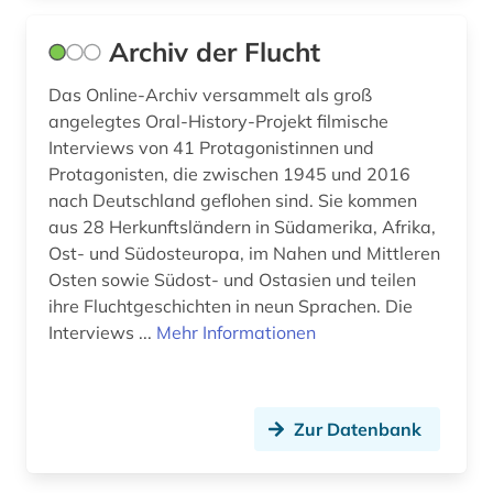
globalisierung (1)
Archiv der Flucht
glossar (1)
Das Online-Archiv versammelt als groß
angelegtes Oral-History-Projekt filmische
graphic novel (4)
Interviews von 41 Protagonistinnen und
Protagonisten, die zwischen 1945 und 2016
graphik (1)
nach Deutschland geflohen sind. Sie kommen
großbritannien (8)
aus 28 Herkunftsländern in Südamerika, Afrika,
Ost- und Südosteuropa, im Nahen und Mittleren
hamburg (1)
Osten sowie Südost- und Ostasien und teilen
ihre Fluchtgeschichten in neun Sprachen. Die
handbuch (1)
Interviews ...
Mehr Informationen
handschrift (1)
hawaii (1)
Zur Datenbank
held (1)