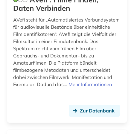
langspielplatte (1)
Daten Verbinden
lettland (1)
AVefi steht für „Automatisiertes Verbundsystem
für audiovisuelle Bestände über einheitliche
lexikon (1)
Filmidentifikatoren“. AVefi zeigt die Vielfalt der
Filmkultur in einer Filmdatenbank. Das
librettist (1)
Spektrum reicht vom frühen Film über
liechtenstein (1)
Gebrauchs- und Dokumentar- bis zu
Amateurfilmen. Die Plattform bündelt
life (1)
filmbezogene Metadaten und unterscheidet
dabei zwischen Filmwerk, Manifestation und
linksammlung (1)
Exemplar. Dadurch las...
Mehr Informationen
literatur (7)
literatur 1543-1945 (1)
Zur Datenbank
literaturgeschichte (1)
literaturwissenschaft (2)