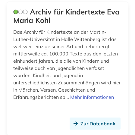
heroisierung (1)
Archiv für Kindertexte Eva
heroismus (1)
Maria Kohl
heusden (1)
Das Archiv für Kindertexte an der Martin-
hispanistik (2)
Luther-Universität in Halle Wittenberg ist das
weltweit einzige seiner Art und beherbergt
historische landeskunde (1)
mittlerweile ca. 100.000 Texte aus den letzten
einhundert Jahren, die alle von Kindern und
holocaust (1)
teilweise auch von Jugendlichen verfasst
humoristische presse (1)
wurden. Kindheit und Jugend in
unterschiedlichsten Zusammenhängen wird hier
hörbuch (1)
in Märchen, Versen, Geschichten und
Erfahrungsberichten sp...
Mehr Informationen
hörfunk (1)
hörfunksendung (1)
hörspiel (2)
Zur Datenbank