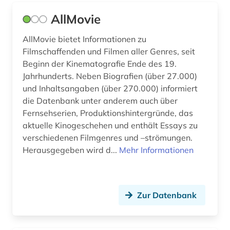
filmplakate (1)
AllMovie
filmschaffender (1)
AllMovie bietet Informationen zu
Filmschaffenden und Filmen aller Genres, seit
filmtechnik (1)
Beginn der Kinematografie Ende des 19.
filmverleih (1)
Jahrhunderts. Neben Biografien (über 27.000)
und Inhaltsangaben (über 270.000) informiert
filmwissenschaft (17)
die Datenbank unter anderem auch über
Fernsehserien, Produktionshintergründe, das
filmzeitschrift (2)
aktuelle Kinogeschehen und enthält Essays zu
verschiedenen Filmgenres und –strömungen.
filmzensur (1)
Herausgegeben wird d...
Mehr Informationen
filmästhetik (1)
finnland (3)
Zur Datenbank
finnlandschweden (1)
florida (1)