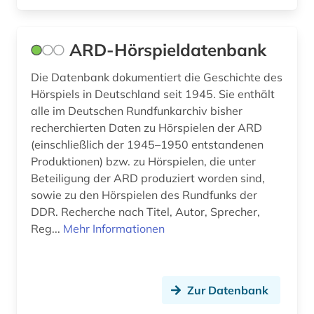
journal (1)
journalismus (1)
ARD-Hörspieldatenbank
judaistik (2)
Die Datenbank dokumentiert die Geschichte des
juden (1)
Hörspiels in Deutschland seit 1945. Sie enthält
alle im Deutschen Rundfunkarchiv bisher
judentum (3)
recherchierten Daten zu Hörspielen der ARD
(einschließlich der 1945–1950 entstandenen
jugendmedienschutz-staatsvertrag (1)
Produktionen) bzw. zu Hörspielen, die unter
Beteiligung der ARD produziert worden sind,
jüdische presse (1)
sowie zu den Hörspielen des Rundfunks der
kalender (1)
DDR. Recherche nach Titel, Autor, Sprecher,
Reg...
Mehr Informationen
kalifornien (2)
kanada (3)
Zur Datenbank
karikatur (1)