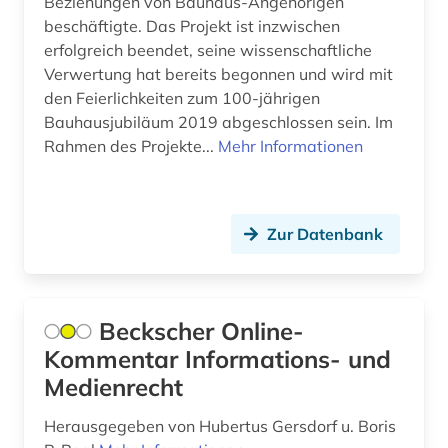
Beziehungen von Bauhaus-Angehörigen
beschäftigte. Das Projekt ist inzwischen
mediaforschung (1)
erfolgreich beendet, seine wissenschaftliche
mediaplanung (1)
Verwertung hat bereits begonnen und wird mit
den Feierlichkeiten zum 100-jährigen
mediathek (1)
Bauhausjubiläum 2019 abgeschlossen sein. Im
Rahmen des Projekte...
Mehr Informationen
medien (10)
medienkompetenz (1)
medienkonzern (1)
Zur Datenbank
medienpädagogik (1)
medienrecht (3)
Beckscher Online-
Kommentar Informations- und
mediensysteme (1)
Medienrecht
medienwissenschaft (10)
Herausgegeben von Hubertus Gersdorf u. Boris
medienzentrum (1)