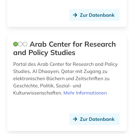
geschichte 1918-1933 (1)
Zur Datenbank
geschichte 1930 - (1)
geschichte 1937-1984 (1)
Arab Center for Research
geschichte 1947-1990 (2)
and Policy Studies
geschichte 1966 - 1968 (1)
Portal des Arab Center for Research and Policy
Studies, Al Dhaayen, Qatar mit Zugang zu
geschichte 1973-1995 (1)
elektronischen Büchern und Zeitschriften zu
geschichte des theater (1)
Geschichte, Politik, Sozial- und
Kulturwissenschaften.
Mehr Informationen
geschichtsbild (2)
geschlechterforschung (1)
Zur Datenbank
gesellschaft (1)
gestaltung (1)