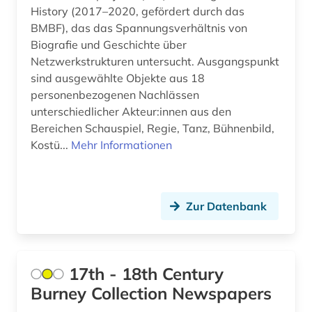
Kanada (2)
History (2017–2020, gefördert durch das
BMBF), das das Spannungsverhältnis von
branchenberichte (1)
Kroatien (1)
Biografie und Geschichte über
brief (1)
Lettland (1)
Netzwerkstrukturen untersucht. Ausgangspunkt
sind ausgewählte Objekte aus 18
britische geschichte (1)
Liechtenstein (1)
personenbezogenen Nachlässen
unterschiedlicher Akteur:innen aus den
broadway (1)
Luxemburg (2)
Bereichen Schauspiel, Regie, Tanz, Bühnenbild,
bundesarchiv-bildarchiv (1)
Niederlande (2)
Kostü...
Mehr Informationen
burgenland (1)
Nordamerika (4)
bühnenwerk (1)
Norwegen (1)
Zur Datenbank
cartoon (1)
Oesterreich (14)
chemie (4)
Osmanisches Reich (1)
17th - 18th Century
christian christensen (1)
Ostasien (1)
Burney Collection Newspapers