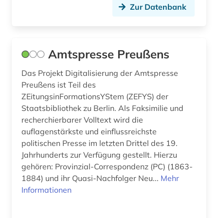
Zur Datenbank
frauenbewegung (1)
frauenforschung (1)
Amtspresse Preußens
freie plattform (1)
Das Projekt Digitalisierung der Amtspresse
freiwillige selbstkontrolle (1)
Preußens ist Teil des
führungskraft (1)
ZEitungsinFormationsYStem (ZEFYS) der
Staatsbibliothek zu Berlin. Als Faksimilie und
galerie (1)
recherchierbarer Volltext wird die
auflagenstärkste und einflussreichste
galloromanistik (2)
politischen Presse im letzten Drittel des 19.
geistesgeschichte <1500 - 1800> (1)
Jahrhunderts zur Verfügung gestellt. Hierzu
gehören: Provinzial-Correspondenz (PC) (1863-
geisteswissenschaft (1)
1884) und ihr Quasi-Nachfolger Neu...
Mehr
Informationen
geisteswissenschaften (6)
geographie (1)