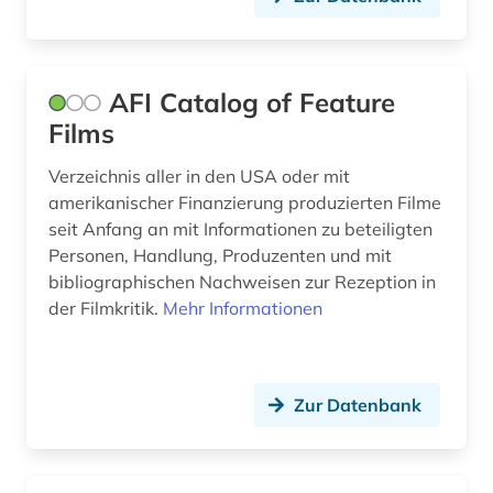
europäische union (2)
fachinformationsdienst (1)
AFI Catalog of Feature
fachinformationsdienste (1)
Films
fachportal (3)
Verzeichnis aller in den USA oder mit
fachzeitschrift (1)
amerikanischer Finanzierung produzierten Filme
seit Anfang an mit Informationen zu beteiligten
falschmeldung (1)
Personen, Handlung, Produzenten und mit
bibliographischen Nachweisen zur Rezeption in
feminismus (1)
der Filmkritik.
Mehr Informationen
fernsehanstalt (1)
fernsehen (16)
Zur Datenbank
fernsehforschung (1)
fernsehsendung (2)