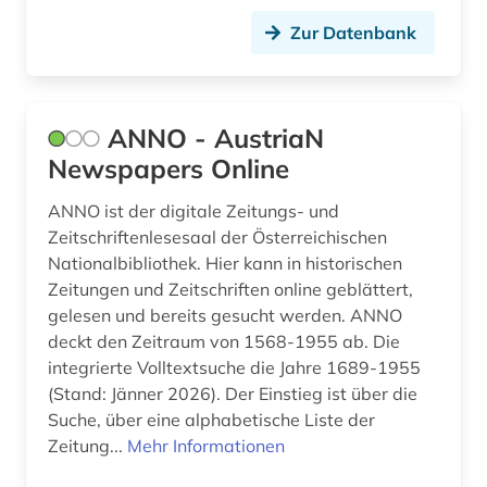
Zur Datenbank
germanistik (1)
geschichte (29)
geschichte 1699-1812 (1)
ANNO - AustriaN
Newspapers Online
geschichte 1817-1980 (1)
ANNO ist der digitale Zeitungs- und
geschichte 1850- (1)
Zeitschriftenlesesaal der Österreichischen
geschichte 1860-1870 (1)
Nationalbibliothek. Hier kann in historischen
Zeitungen und Zeitschriften online geblättert,
geschichte 1860-1910 (1)
gelesen und bereits gesucht werden. ANNO
deckt den Zeitraum von 1568-1955 ab. Die
geschichte 1871-1901 (1)
integrierte Volltextsuche die Jahre 1689-1955
geschichte 1895-1915 (1)
(Stand: Jänner 2026). Der Einstieg ist über die
Suche, über eine alphabetische Liste der
geschichte 1896-1984 (1)
Zeitung...
Mehr Informationen
geschichte 1898 (1)