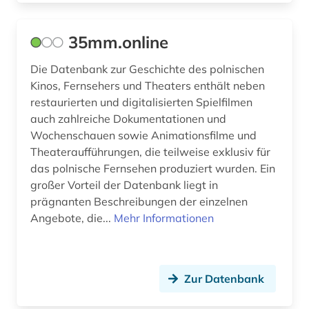
deutschland <sowjetische zone> (1)
deutschlandbild (1)
35mm.online
digitalisate (1)
Die Datenbank zur Geschichte des polnischen
Kinos, Fernsehers und Theaters enthält neben
digitalisierung (1)
restaurierten und digitalisierten Spielfilmen
auch zahlreiche Dokumentationen und
diplomarbeit (1)
Wochenschauen sowie Animationsfilme und
discovery service (1)
Theateraufführungen, die teilweise exklusiv für
das polnische Fernsehen produziert wurden. Ein
district of columbia (1)
großer Vorteil der Datenbank liegt in
prägnanten Beschreibungen der einzelnen
dokumentarfilm (3)
Angebote, die...
Mehr Informationen
dokumentation (1)
dokumentenserver (1)
Zur Datenbank
douglas (1)