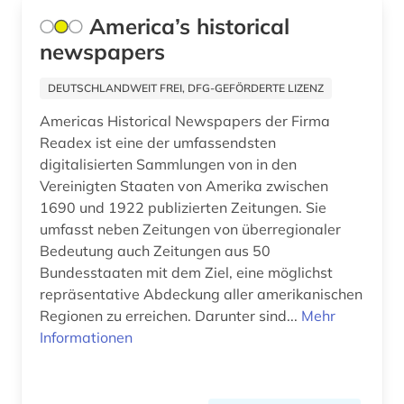
America’s historical
flucht (1)
newspapers
flugfoto (1)
DEUTSCHLANDWEIT FREI, DFG-GEFÖRDERTE LIZENZ
forschung (1)
Americas Historical Newspapers der Firma
forschungsdaten (1)
Readex ist eine der umfassendsten
digitalisierten Sammlungen von in den
foto (1)
Vereinigten Staaten von Amerika zwischen
1690 und 1922 publizierten Zeitungen. Sie
fotoarchiv (1)
umfasst neben Zeitungen von überregionaler
fotograf (1)
Bedeutung auch Zeitungen aus 50
Bundesstaaten mit dem Ziel, eine möglichst
fotografie (10)
repräsentative Abdeckung aller amerikanischen
Regionen zu erreichen. Darunter sind...
Mehr
fotografieren (1)
Informationen
frankfurter allgemeine (1)
frankreich (2)