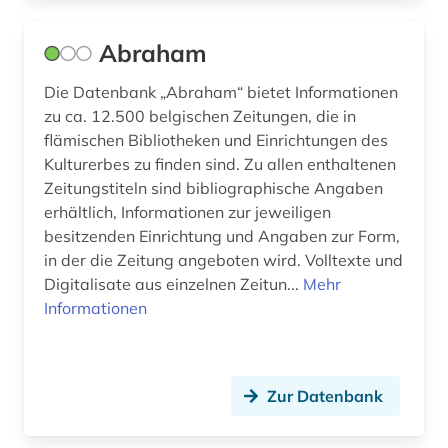
drama (3)
Abraham
drehbuch (1)
Die Datenbank „Abraham“ bietet Informationen
dresden (1)
zu ca. 12.500 belgischen Zeitungen, die in
druckschrift (1)
flämischen Bibliotheken und Einrichtungen des
Kulturerbes zu finden sind. Zu allen enthaltenen
dziga (1)
Zeitungstiteln sind bibliographische Angaben
erhältlich, Informationen zur jeweiligen
dänemark (7)
besitzenden Einrichtung und Angaben zur Form,
dänisch-hallesche mission in tranquebar (1)
in der die Zeitung angeboten wird. Volltexte und
Digitalisate aus einzelnen Zeitun...
Mehr
e-learning (3)
Informationen
earnings calls transkripte (1)
einblattdrucke (1)
Zur Datenbank
elektronische bibliothek (1)