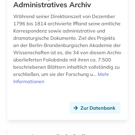
Administratives Archiv
kolonialismus (1)
Während seiner Direktionszeit von Dezember
kommentar (2)
1796 bis 1814 archivierte Iffland seine amtliche
kommunikation (5)
Korrespondenz sowie administrative und
dramaturgische Dokumente. Ziel des Projekts
kommunikationswissenschaft (6)
an der Berlin-Brandenburgischen Akademie der
Wissenschaften ist es, die 34 von diesem Archiv
komponist (1)
überlieferten Foliobände mit ihren ca. 7.500
kongress (1)
beschriebenen Blättern inhaltlich vollständig zu
erschließen, um sie der Forschung u...
Mehr
kroatien (1)
Informationen
kudiyattam (1)
kultur (3)
Zur Datenbank
kulturerbe (2)
kulturgut (1)