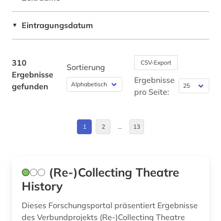
bilanz (1)
Deutschland (DDR) (16)
Eintragungsdatum
▼
bild (3)
Estland (1)
bildarchiv (1)
Europa (9)
310
CSV-Export
Sortierung
Ergebnisse
bilddatenbank (7)
Finnland (3)
Ergebnisse
gefunden
pro Seite:
bildnis (1)
Frankreich (2)
bildung (2)
Großbritannien (9)
1
2
…
13
bildungsforschung (1)
Irland (1)
biograf (1)
Israel (3)
(Re-)Collecting Theatre
biografie (2)
Italien (5)
History
biographie (2)
Japan (1)
Dieses Forschungsportal präsentiert Ergebnisse
des Verbundprojekts (Re-)Collecting Theatre
biographien (1)