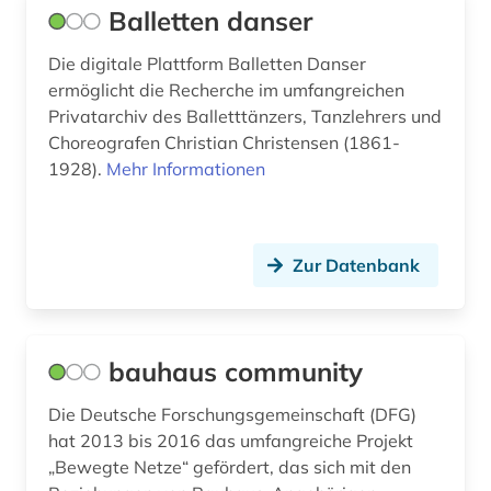
Balletten danser
logo (1)
Die digitale Plattform Balletten Danser
luxemburg (1)
ermöglicht die Recherche im umfangreichen
Privatarchiv des Balletttänzers, Tanzlehrers und
madrid (1)
Choreografen Christian Christensen (1861-
magazin (1)
1928).
Mehr Informationen
mainfranken-theater würzburg (1)
malaiisch (1)
Zur Datenbank
manga (1)
marktdaten (1)
bauhaus community
massenkommunikation (1)
Die Deutsche Forschungsgemeinschaft (DFG)
massive open online course (1)
hat 2013 bis 2016 das umfangreiche Projekt
„Bewegte Netze“ gefördert, das sich mit den
maueranschlag (1)