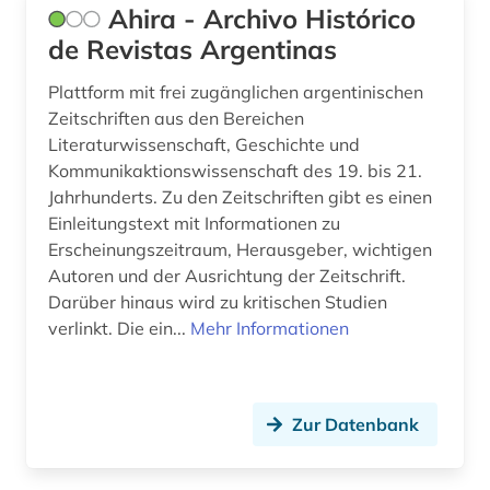
Ahira - Archivo Histórico
fest (1)
de Revistas Argentinas
feuilleton (1)
Plattform mit frei zugänglichen argentinischen
fid (1)
Zeitschriften aus den Bereichen
Literaturwissenschaft, Geschichte und
film (57)
Kommunikaktionswissenschaft des 19. bis 21.
Jahrhunderts. Zu den Zeitschriften gibt es einen
filmarchiv (3)
Einleitungstext mit Informationen zu
filmgeschichte (6)
Erscheinungszeitraum, Herausgeber, wichtigen
Autoren und der Ausrichtung der Zeitschrift.
filmindustrie (1)
Darüber hinaus wird zu kritischen Studien
verlinkt. Die ein...
Mehr Informationen
filmkritik (1)
filmkunst (1)
Zur Datenbank
filmmusik (1)
filmografie (1)