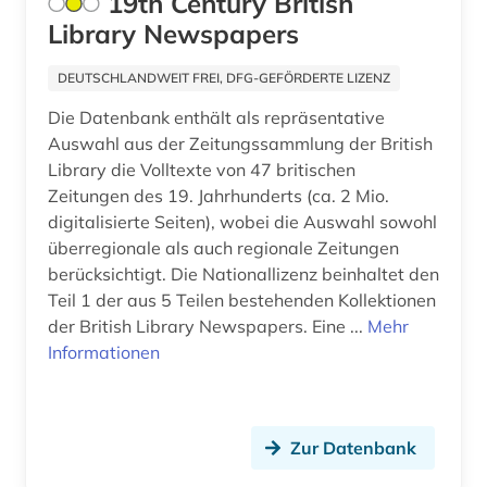
19th Century British
desktop-publishing (1)
Suedostasien (1)
Library Newspapers
deutsch (1)
Suedosteuropa (2)
DEUTSCHLANDWEIT FREI, DFG-GEFÖRDERTE LIZENZ
deutsche film ag (2)
Thueringen (1)
Die Datenbank enthält als repräsentative
deutsche film gmbh (1)
Tschechische Republik (1)
Auswahl aus der Zeitungssammlung der British
Library die Volltexte von 47 britischen
deutscher presserat (1)
Tuerkei (1)
Zeitungen des 19. Jahrhunderts (ca. 2 Mio.
digitalisierte Seiten), wobei die Auswahl sowohl
deutsches nationaltheater weimar (1)
USA (17)
überregionale als auch regionale Zeitungen
deutschland (16)
berücksichtigt. Die Nationallizenz beinhaltet den
Ukraine (2)
Teil 1 der aus 5 Teilen bestehenden Kollektionen
deutschland &lt;ddr, motiv&gt; (2)
Ungarn (2)
der British Library Newspapers. Eine ...
Mehr
Informationen
deutschland (bundesrepublik) (2)
deutschland (ddr) (9)
Zur Datenbank
deutschland <ddr> (1)