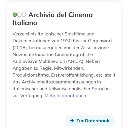
internationales recht (1)
Archivio del Cinema
iran (1)
Italiano
irland (1)
Verzeichnis italienischer Spielfilme und
isbn (1)
Dokumentationen von 1930 bis zur Gegenwart
(2018), herausgegeben von der Associazione
islam (1)
Nazionale Industrie Cinematografiche
island (1)
Audiovisive Multimediali (ANICA). Neben
Angaben zu Regie, Mitwirkenden,
israel (2)
Produktionsfirma, Erstveröffentlichung, etc. stellt
das Archiv Inhaltszusammenfassungen in
italianistik (1)
italienischer und teilweise englischer Sprache
zur Verfügung.
italien (3)
Mehr Informationen
japan (1)
jonson (1)
Zur Datenbank