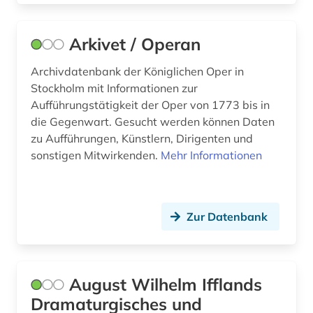
karte (1)
katalog (5)
Arkivet / Operan
kentucky (1)
Archivdatenbank der Königlichen Oper in
Stockholm mit Informationen zur
kind (1)
Aufführungstätigkeit der Oper von 1773 bis in
die Gegenwart. Gesucht werden können Daten
kinderliteratur (1)
zu Aufführungen, Künstlern, Dirigenten und
kindertheater (1)
sonstigen Mitwirkenden.
Mehr Informationen
kino (5)
kirk (1)
Zur Datenbank
klassik (1)
koblenz (1)
August Wilhelm Ifflands
kollektives gedächtnis (1)
Dramaturgisches und