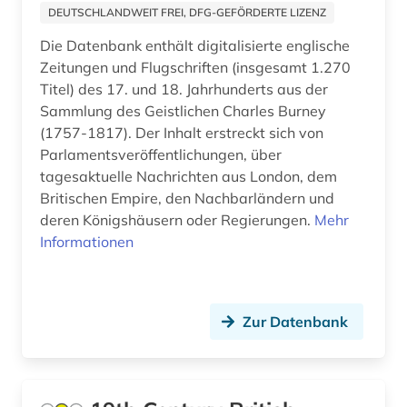
comic (6)
Osteuropa (3)
DEUTSCHLANDWEIT FREI, DFG-GEFÖRDERTE LIZENZ
comiczeichner (1)
Ostmitteleuropa (1)
Die Datenbank enthält digitalisierte englische
Zeitungen und Flugschriften (insgesamt 1.270
computer (1)
Palaestina (2)
Titel) des 17. und 18. Jahrhunderts aus der
Sammlung des Geistlichen Charles Burney
computerspiel (1)
Polen (5)
(1757-1817). Der Inhalt erstreckt sich von
darstellende kunst (3)
Rumänien (1)
Parlamentsveröffentlichungen, über
tagesaktuelle Nachrichten aus London, dem
darsteller (1)
Russland, Sowjetunion (4)
Britischen Empire, den Nachbarländern und
deren Königshäusern oder Regierungen.
Mehr
datenverarbeitung (1)
Schweden (5)
Informationen
defa (1)
Schweiz (10)
defa-studio für spielfilme (1)
Spanien (3)
Zur Datenbank
design (3)
Suedamerika (3)
desinformation (1)
Suedasien (1)