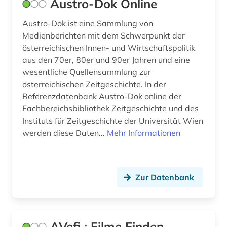
Austro-Dok Online
kulturwissenschaften (7)
Austro-Dok ist eine Sammlung von
kulturzeitschrift (2)
Medienberichten mit dem Schwerpunkt der
österreichischen Innen- und Wirtschaftspolitik
kunst (5)
aus den 70er, 80er und 90er Jahren und eine
kunstgeschichte (2)
wesentliche Quellensammlung zur
österreichischen Zeitgeschichte. In der
kurzfilm (2)
Referenzdatenbank Austro-Dok online der
Fachbereichsbibliothek Zeitgeschichte und des
künste (2)
Instituts für Zeitgeschichte der Universität Wien
werden diese Daten...
Mehr Informationen
künstler (1)
künstlerische forschung (1)
land van altena (1)
Zur Datenbank
landeskunde (3)
landtag (1)
AVefi : Filme Finden,