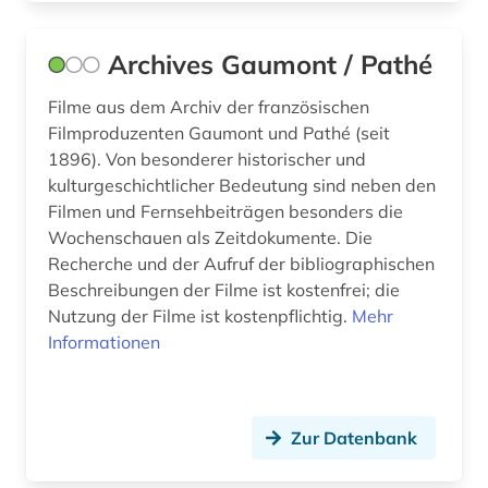
iberoromanistik (1)
indien (1)
Archives Gaumont / Pathé
indisches theater (1)
Filme aus dem Archiv der französischen
Filmproduzenten Gaumont und Pathé (seit
indologie (1)
1896). Von besonderer historischer und
industriefilm (1)
kulturgeschichtlicher Bedeutung sind neben den
Filmen und Fernsehbeiträgen besonders die
informationsgesellschaft (1)
Wochenschauen als Zeitdokumente. Die
Recherche und der Aufruf der bibliographischen
ingmar (1)
Beschreibungen der Filme ist kostenfrei; die
Nutzung der Filme ist kostenpflichtig.
inhalt (1)
Mehr
Informationen
innenpolitik (1)
inszenierungen (1)
Zur Datenbank
interdisziplinarität (1)