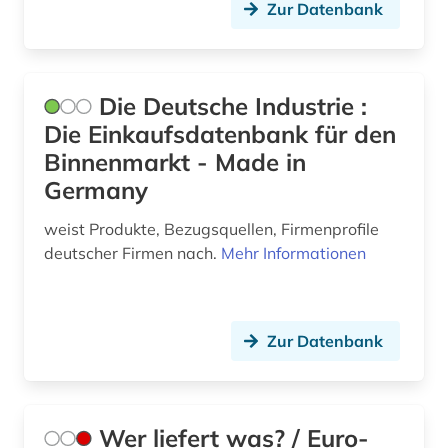
Zur Datenbank
literarisches museum (1)
marktübersicht (1)
massenkommunikation (2)
Die Deutsche Industrie :
Die Einkaufsdatenbank für den
mecklenburg-vorpommern (1)
Binnenmarkt - Made in
medizin (1)
Germany
medizinische ausbildung (1)
weist Produkte, Bezugsquellen, Firmenprofile
deutscher Firmen nach.
Mehr Informationen
medizinische einrichtung (1)
meißen (1)
Zur Datenbank
migration (2)
multimedia (1)
museum (7)
Wer liefert was? / Euro-