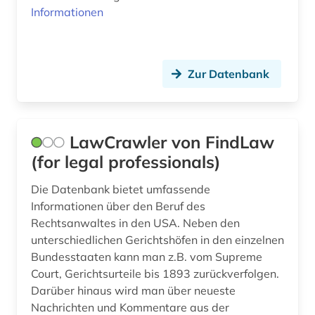
Informationen
unternehmensberatung (1)
unternehmensbeteiligung (1)
Zur Datenbank
unternehmensinformation (1)
urteil (1)
usa (1)
LawCrawler von FindLaw
(for legal professionals)
verband deutscher maschinen- und
anlagenbau (1)
Die Datenbank bietet umfassende
Informationen über den Beruf des
verein (1)
Rechtsanwaltes in den USA. Neben den
verlag (2)
unterschiedlichen Gerichtshöfen in den einzelnen
Bundesstaaten kann man z.B. vom Supreme
verlagsauslieferung (1)
Court, Gerichtsurteile bis 1893 zurückverfolgen.
Darüber hinaus wird man über neueste
verwaltung (1)
Nachrichten und Kommentare aus der