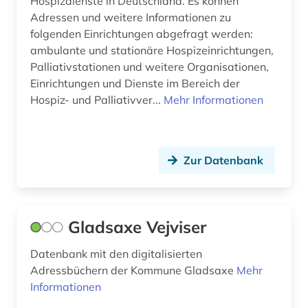
Hospizdienste in Deutschland. Es können
Romanistik (0)
Sachsen (2)
Adressen und weitere Informationen zu
deutschland <bundesrepublik> (1)
folgenden Einrichtungen abgefragt werden:
Slavistik (0)
Sachsen-Anhalt (1)
ambulante und stationäre Hospizeinrichtungen,
dienstleistungssektor (1)
Palliativstationen und weitere Organisationen,
Soziologie (2)
Schleswig-Holstein (1)
Einrichtungen und Dienste im Bereich der
diplomatische vertretung (2)
Hospiz- und Palliativver...
Sport (0)
Mehr Informationen
Schweiz (6)
dresden (1)
Technik (1)
Thueringen (1)
dänemark (1)
Theologie und Religionswissenschaften (1)
USA (1)
Zur Datenbank
einrichtung (1)
Werkstoffwissenschaften und
einwanderung (1)
Fertigungstechnik (1)
Gladsaxe Vejviser
england (1)
Wirtschaftswissenschaften (23)
Wissenschaftskunde, Forschung, Hochschul-,
europa (3)
Datenbank mit den digitalisierten
Museumswesen (10)
Adressbüchern der Kommune Gladsaxe
Mehr
europäische union (2)
Informationen