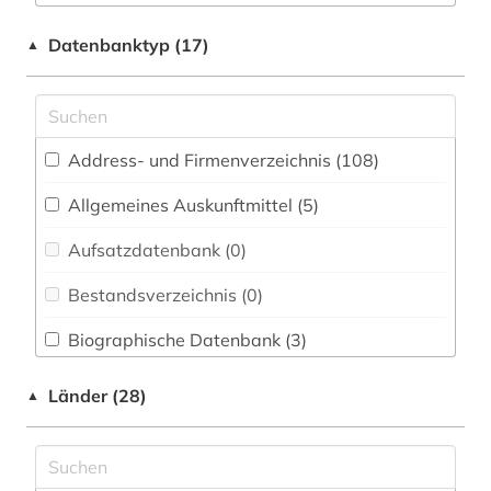
Architektur, Bauingenieur- und
anwaltspraxis (1)
Datenbanktyp (17)
▲
Vermessungswesen (1)
arbeitgeberverband (1)
Biologie, Biotechnologie (2)
arbeitnehmervertretung (1)
Buch- und Bibliothekswesen,
Address- und Firmenverzeichnis (108
)
Informationswissenschaft (5)
archiv (1)
Allgemeines Auskunftmittel (5
)
Chemie und Pharmazie (1)
asyl (1)
Aufsatzdatenbank (0
)
Elektrotechnik, Elektronik, Nachrichtentechnik
ausschreibung (1)
(0)
Bestandsverzeichnis (0
)
aussenwirtschaft (1)
Energietechnik (1)
Biographische Datenbank (3
)
baden-württemberg (1)
Ethnologie (0)
Buchhandelsverzeichnis (1
)
badeort (1)
Länder (28)
▲
Geographie (1)
Disziplinäre Forschungsdatenrepositorien (0
)
bautzen (1)
Geowissenschaften (0)
Disziplinäre Repositorien (0
)
bayern (1)