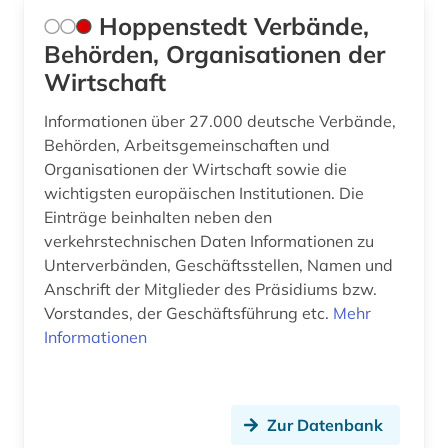
führer (2)
Hoppenstedt Verbände,
führungskraft (1)
Behörden, Organisationen der
Wirtschaft
gemeindeverwaltung (1)
Informationen über 27.000 deutsche Verbände,
genealogie (1)
Behörden, Arbeitsgemeinschaften und
Organisationen der Wirtschaft sowie die
gerichtsentscheidung (1)
wichtigsten europäischen Institutionen. Die
geschichte (1)
Einträge beinhalten neben den
verkehrstechnischen Daten Informationen zu
geschichte 1945-2004 (1)
Unterverbänden, Geschäftsstellen, Namen und
Anschrift der Mitglieder des Präsidiums bzw.
gesetz (1)
Vorstandes, der Geschäftsführung etc.
Mehr
gladsakse (1)
Informationen
großbetrieb (3)
großbritannien (1)
Zur Datenbank