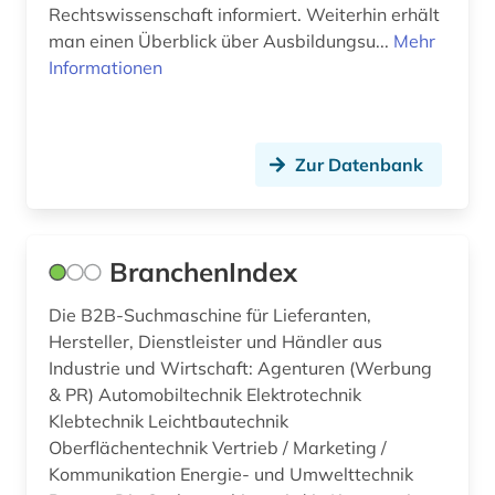
verwaltungsrat (aktienrecht) (1)
Rechtswissenschaft informiert. Weiterhin erhält
man einen Überblick über Ausbildungsu...
Mehr
verwaltungswissenschaf (1)
Informationen
verwaltungswissenschaft (5)
verzeichnis (5)
Zur Datenbank
wales (1)
weltgesundheitsorganisation (1)
BranchenIndex
werbewirtschaft (1)
Die B2B-Suchmaschine für Lieferanten,
wien (1)
Hersteller, Dienstleister und Händler aus
Industrie und Wirtschaft: Agenturen (Werbung
wirtschaft (3)
& PR) Automobiltechnik Elektrotechnik
Klebtechnik Leichtbautechnik
wirtschaftsverband (3)
Oberflächentechnik Vertrieb / Marketing /
wissenschaft (2)
Kommunikation Energie- und Umwelttechnik