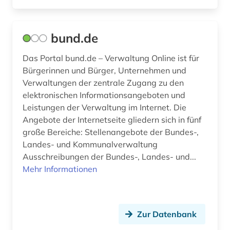
hamburg (1)
handel (1)
bund.de
heilbehandlung (1)
Das Portal bund.de – Verwaltung Online ist für
hessen (2)
Bürgerinnen und Bürger, Unternehmen und
Verwaltungen der zentrale Zugang zu den
hochschule (3)
elektronischen Informationsangeboten und
Leistungen der Verwaltung im Internet. Die
hochschulinstitut (1)
Angebote der Internetseite gliedern sich in fünf
hochschullehrer (1)
große Bereiche: Stellenangebote der Bundes-,
Landes- und Kommunalverwaltung
hospiz (1)
Ausschreibungen der Bundes-, Landes- und...
Mehr Informationen
industrie (3)
industrieprodukt (2)
Zur Datenbank
institutionen (1)