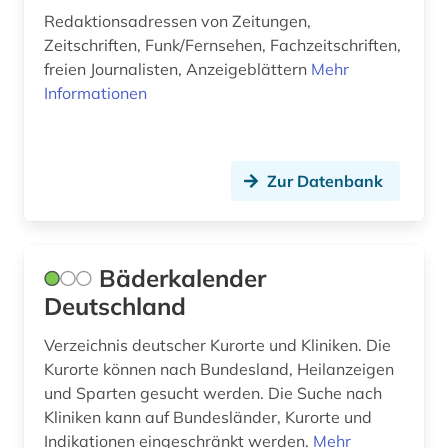
Redaktionsadressen von Zeitungen,
straßenverzeichnis (1)
Zeitschriften, Funk/Fernsehen, Fachzeitschriften,
freien Journalisten, Anzeigeblättern
Mehr
stuttgart (1)
Informationen
suchmaschine (1)
technik (1)
Zur Datenbank
telefonbuch (2)
theaterwissenschaft (1)
Bäderkalender
thüringen (1)
Deutschland
umweltschutz (1)
Verzeichnis deutscher Kurorte und Kliniken. Die
universität (3)
Kurorte können nach Bundesland, Heilanzeigen
und Sparten gesucht werden. Die Suche nach
unternehmen (7)
Kliniken kann auf Bundesländer, Kurorte und
unternehmensberater (1)
Indikationen eingeschränkt werden.
Mehr