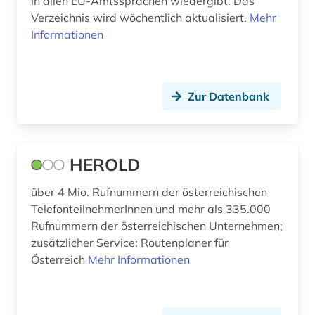
in allen EU-Amtssprachen wiedergibt. Das
personenverzeichnis (1)
Verzeichnis wird wöchentlich aktualisiert.
Mehr
Informationen
pharmazie (2)
philosophie (1)
Zur Datenbank
pirna (1)
plauen (1)
presse (3)
HEROLD
recht (1)
über 4 Mio. Rufnummern der österreichischen
TelefonteilnehmerInnen und mehr als 335.000
rechtsanwalt (2)
Rufnummern der österreichischen Unternehmen;
zusätzlicher Service: Routenplaner für
rechtsquelle (1)
Österreich
Mehr Informationen
redaktion (3)
regionalverwaltung (1)