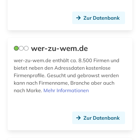
evangelische kirche (1)
export (1)
Zur Datenbank
fernsehsendung (1)
film (1)
wer-zu-wem.de
filmwissenschaft (1)
wer-zu-wem.de enthält ca. 8.500 Firmen und
firma (6)
bietet neben den Adressdaten kostenlose
Firmenprofile. Gesucht und gebrowst werden
firmeninformation (2)
kann nach Firmenname, Branche aber auch
nach Marke.
forschung (2)
Mehr Informationen
forschungseinrichtung (3)
forschungsinstitut (1)
Zur Datenbank
frankreich (1)