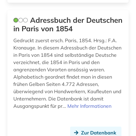
internationale beziehungen (1)
internationale organisation (2)
Adressbuch der Deutschen
in Paris von 1854
internet (1)
Gedruckt zuerst ersch. Paris, 1854. Hrsg.: F.A.
irland (1)
Kronauge. In diesem Adressbuch der Deutschen
isbn (1)
in Paris von 1854 sind selbständige Deutsche
verzeichnet, die 1854 in Paris und den
journalismus (3)
angrenzenden Vororten ansässig waren.
Alphabetisch geordnet findet man in diesen
kernenergie (1)
frühen Gelben Seiten 4.772 Adressen,
kernenergiewirtschaft (1)
überwiegend von Handwerkern, Kaufleuten und
Unternehmern. Die Datenbank ist damit
klein- und mittelbetrieb (1)
Ausgangspunkt für pr...
Mehr Informationen
kommunalverwaltung (1)
konsulat (1)
Zur Datenbank