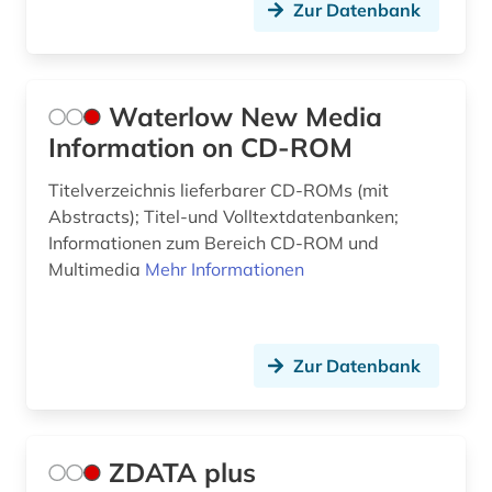
Zur Datenbank
restaurator (1)
rheinland-pfalz (1)
Waterlow New Media
saarland (1)
Information on CD-ROM
sachsen (1)
Titelverzeichnis lieferbarer CD-ROMs (mit
sachsen-anhalt (1)
Abstracts); Titel-und Volltextdatenbanken;
Informationen zum Bereich CD-ROM und
schleswig-holstein (1)
Multimedia
Mehr Informationen
schottland (1)
schweiz (5)
Zur Datenbank
singapur (1)
stammbaum (1)
ZDATA plus
stiftung (1)