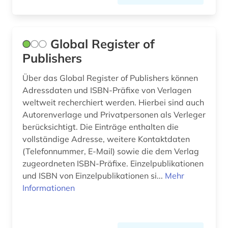
krankenhaus (2)
kultur (1)
Global Register of
kunst (6)
Publishers
kunstgalerie (1)
Über das Global Register of Publishers können
Adressdaten und ISBN-Präfixe von Verlagen
kurator (1)
weltweit recherchiert werden. Hierbei sind auch
kurort (1)
Autorenverlage und Privatpersonen als Verleger
berücksichtigt. Die Einträge enthalten die
künste (1)
vollständige Adresse, weitere Kontaktdaten
(Telefonnummer, E-Mail) sowie die dem Verlag
künstler (1)
zugeordneten ISBN-Präfixe. Einzelpublikationen
leipzig (1)
und ISBN von Einzelpublikationen si...
Mehr
Informationen
literarische gesellschaft (1)
literarische stätte (1)