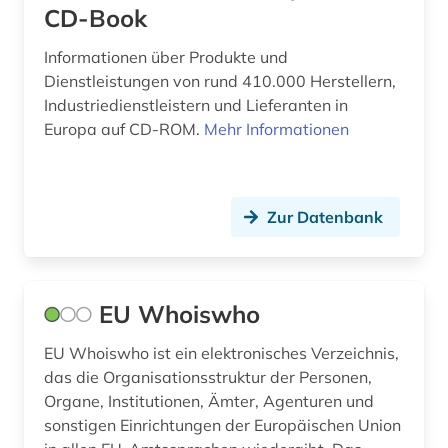
CD-Book
musikbranche (1)
Informationen über Produkte und
naturwissenschaft (1)
Dienstleistungen von rund 410.000 Herstellern,
niedersachsen (1)
Industriedienstleistern und Lieferanten in
Europa auf CD-ROM.
Mehr Informationen
nordirland (1)
nordrhein-westfalen (1)
Zur Datenbank
notar (1)
organisation (1)
orgel- und harmoniumbauer (1)
EU Whoiswho
ort (1)
EU Whoiswho ist ein elektronisches Verzeichnis,
das die Organisationsstruktur der Personen,
osteuropa (1)
Organe, Institutionen, Ämter, Agenturen und
sonstigen Einrichtungen der Europäischen Union
palliative einrichtung (1)