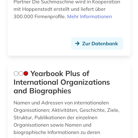
Partner Die Suchmaschine wird in Kooperation
wissenschaftler (1)
mit Hoppenstedt erstellt und liefert über
300.000 Firmenprofile.
Mehr Informationen
wissenschaftliche einrichtung (1)
wissenschaftliche gesellschaft (1)
wörterbuch (1)
Zur Datenbank
zeitschriftenverzeichnis (1)
ärztliche behandlung (1)
Yearbook Plus of
International Organizations
öffentliche einrichtung (1)
and Biographies
öffentlicher dienst (1)
Namen und Adressen von internationalen
öffentliches dienstrecht (1)
Organisationen; Aktivitäten, Geschichte, Ziele,
Struktur, Publikationen der einzelnen
öffentliches gesundheitswesen (1)
Organisationen sowie Namen und
öffentliches leben (1)
biographische Informationen zu deren