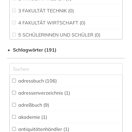
3 FAKULTÄT TECHNIK (0)
4 FAKULTÄT WIRTSCHAFT (0)
5 SCHÜLERINNEN UND SCHÜLER (0)
Agrar- und Forstwissenschaft, Gartenbau,
Schlagwörter (191)
▲
Ernährungs- und Haushaltswissenschaft (0)
Allgemeine Naturwissenschaft (2)
Allgemeine und fachübergreifende
adressbuch (106)
Datenbanken (54)
adressenverzeichnis (1)
Allgemeine und vergleichende Sprach- und
Literaturwissenschaft. Indogermanistik.
adreßbuch (9)
Außereuropäische Sprachen und Literaturen (1)
akademie (1)
Anglistik. Amerikanistik (0)
Archäologie (0)
antiquitätenhändler (1)