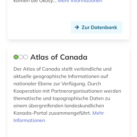
können die Ökosy...
Mehr Informationen
halde (1)
handbuch (1)
Zur Datenbank
haustechnik (1)
hochgebirge (1)
Atlas of Canada
hochschulschrift (1)
Der Atlas of Canada stellt verbindliche und
hochwasser (1)
aktuelle geographische Informationen auf
nationaler Ebene zur Verfügung. Durch
humanbiologie (1)
Kooperation mit Partnerorganisationen werden
humboldt (1)
thematische und topographische Daten zu
einem übergreifenden landeskundlichen
humboldt, alexander von | geograf;
Kanada-Portal zusammengeführt.
Mehr
naturwissenschaftler; forschungsreisender;
Informationen
gelehrter; arzt; schriftsteller; geheimer rat (2)
hydrobiologie (1)