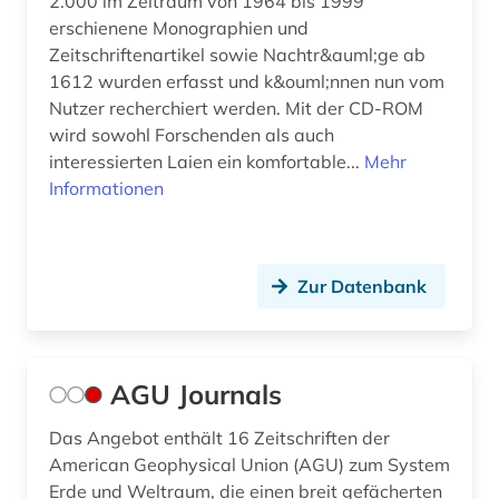
2.000 im Zeitraum von 1964 bis 1999
erschienene Monographien und
einwanderungspolitik (1)
Zeitschriftenartikel sowie Nachtr&auml;ge ab
1612 wurden erfasst und k&ouml;nnen nun vom
eis (2)
Nutzer recherchiert werden. Mit der CD-ROM
eisen (1)
wird sowohl Forschenden als auch
interessierten Laien ein komfortable...
Mehr
ejournals (1)
Informationen
elektrische energie (1)
elektronische bibliothek (1)
Zur Datenbank
elektronische zeitschrift (8)
elektronisches buch (36)
AGU Journals
elektrotechnik (2)
Das Angebot enthält 16 Zeitschriften der
elementarpartikel (1)
American Geophysical Union (AGU) zum System
Erde und Weltraum, die einen breit gefächerten
endogene dynamik (1)