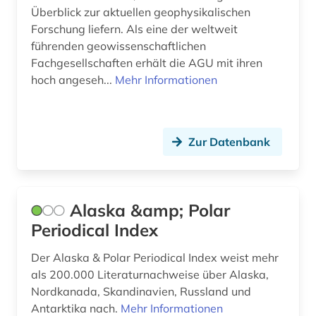
Überblick zur aktuellen geophysikalischen
energiebewusstes bauen (1)
Forschung liefern. Als eine der weltweit
führenden geowissenschaftlichen
energieerzeugung (1)
Fachgesellschaften erhält die AGU mit ihren
hoch angeseh...
Mehr Informationen
energieforschung (1)
energieversorgung (1)
Zur Datenbank
england (2)
englisch (1)
entomologie (3)
Alaska &amp; Polar
Periodical Index
enzyklopädie (5)
Der Alaska & Polar Periodical Index weist mehr
epidemie (1)
als 200.000 Literaturnachweise über Alaska,
erdbeben (2)
Nordkanada, Skandinavien, Russland und
Antarktika nach.
Mehr Informationen