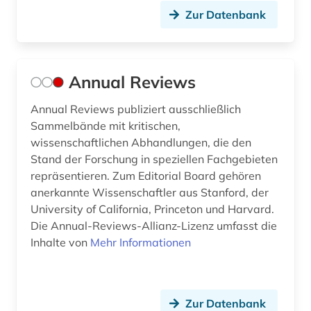
forschungsdaten (3)
Zur Datenbank
forschungsdatenmanagement (1)
forschungsdatenrepositorium (1)
Annual Reviews
forschungsreise (1)
Annual Reviews publiziert ausschließlich
forschungsschiff (1)
Sammelbände mit kritischen,
wissenschaftlichen Abhandlungen, die den
forstwissenschaft (1)
Stand der Forschung in speziellen Fachgebieten
repräsentieren. Zum Editorial Board gehören
fossil (1)
anerkannte Wissenschaftler aus Stanford, der
fossilien (2)
University of California, Princeton und Harvard.
Die Annual-Reviews-Allianz-Lizenz umfasst die
fotosammlung (1)
Inhalte von
Mehr Informationen
freie plattform (1)
ft-raman-spektroskopie (1)
Zur Datenbank