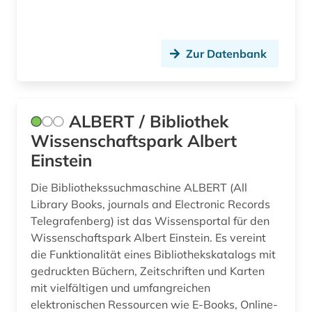
erde (1)
erdgas (2)
Zur Datenbank
erdkruste (1)
erdmantel (1)
erdwissenschaften (1)
ALBERT / Bibliothek
Wissenschaftspark Albert
erdwissenschaftlicher naturschutz (1)
Einstein
erdwärmesonde (1)
Die Bibliothekssuchmaschine ALBERT (All
erdöl (1)
Library Books, journals and Electronic Records
Telegrafenberg) ist das Wissensportal für den
erdöltechnik (1)
Wissenschaftspark Albert Einstein. Es vereint
die Funktionalität eines Bibliothekskatalogs mit
erneuerbare energie (1)
gedruckten Büchern, Zeitschriften und Karten
erwärmung &lt;meteorologie&gt; (3)
mit vielfältigen und umfangreichen
elektronischen Ressourcen wie E-Books, Online-