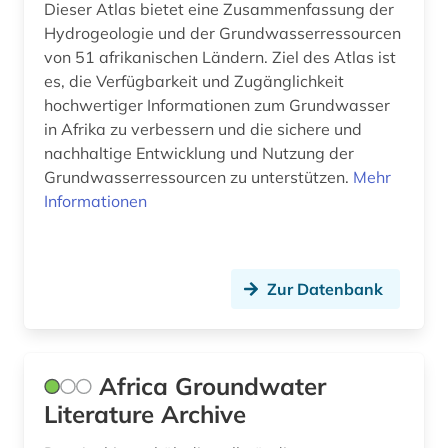
Dieser Atlas bietet eine Zusammenfassung der
china (3)
Hydrogeologie und der Grundwasserressourcen
von 51 afrikanischen Ländern. Ziel des Atlas ist
cytologie (1)
es, die Verfügbarkeit und Zugänglichkeit
hochwertiger Informationen zum Grundwasser
daten (1)
in Afrika zu verbessern und die sichere und
nachhaltige Entwicklung und Nutzung der
datensammlung (3)
Grundwasserressourcen zu unterstützen.
Mehr
datierung (1)
Informationen
denkmalpflege (3)
deponie (1)
Zur Datenbank
design (1)
deutschland (8)
Africa Groundwater
deutschland (ddr) (1)
Literature Archive
digitale karte (1)