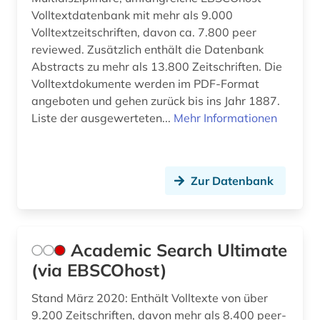
Volltextdatenbank mit mehr als 9.000
bildgebendes verfahren (1)
Volltextzeitschriften, davon ca. 7.800 peer
bildverarbeitung (1)
reviewed. Zusätzlich enthält die Datenbank
Abstracts zu mehr als 13.800 Zeitschriften. Die
biochemie (1)
Volltextdokumente werden im PDF-Format
angeboten und gehen zurück bis ins Jahr 1887.
biodiversität (3)
Liste der ausgewerteten...
Mehr Informationen
bioingenieurwesen (1)
biologie (12)
Zur Datenbank
biologische ozeanographie (1)
biomedizin (2)
Academic Search Ultimate
biomedizinische technik (1)
(via EBSCOhost)
bioshäre (1)
Stand März 2020: Enthält Volltexte von über
biotechnologie (1)
9.200 Zeitschriften, davon mehr als 8.400 peer-