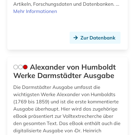
erzlagerstätten (1)
Artikeln, Forschungsdaten und Datenbanken. ...
Mehr Informationen
eskimo (1)
eth zürich (1)
Zur Datenbank
ethik (1)
ethnologie (1)
europa (1)
Alexander von Humboldt
Werke Darmstädter Ausgabe
europäische union (2)
Die Darmstädter Ausgabe umfasst die
evolution (2)
wichtigsten Werke Alexander von Humboldts
evolutionsökologie (1)
(1769 bis 1859) und ist die erste kommentierte
Ausgabe überhaupt. Hier wird das zugehörige
evolutionsökologie mariner fische (1)
eBook präsentiert zur Volltextrecherche über
den gesamten Text. Das eBook enthält auch die
exogene dynamik (1)
digitalisierte Ausgabe von ›Dr. Heinrich