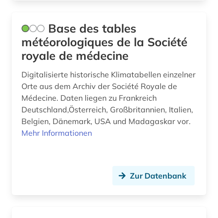
iso-norm (1)
Base des tables
isotopengeochemie (1)
météorologiques de la Société
royale de médecine
japan (2)
Digitalisierte historische Klimatabellen einzelner
kalksandstein (1)
Orte aus dem Archiv der Société Royale de
kanada (4)
Médecine. Daten liegen zu Frankreich
Deutschland,Österreich, Großbritannien, Italien,
kanton luzern (1)
Belgien, Dänemark, USA und Madagaskar vor.
Mehr Informationen
karte (12)
karten (2)
kartografie (3)
Zur Datenbank
kartographie (1)
katalog (2)