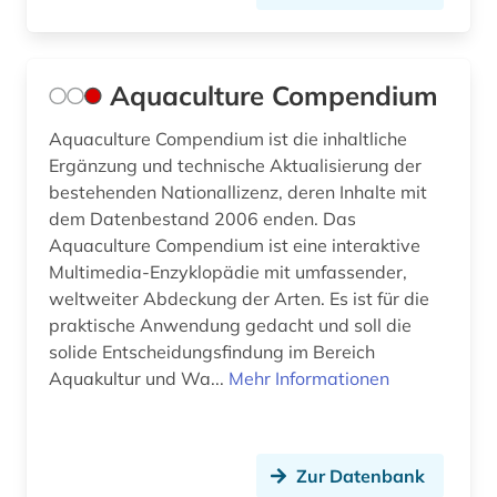
fundstätte (1)
funktechnik (1)
Aquaculture Compendium
förderpreis für deutsche wissenschaftler im g.
w. leibniz-programm (1)
Aquaculture Compendium ist die inhaltliche
Ergänzung und technische Aktualisierung der
gauß, carl friedrich | mathematiker; geodät;
bestehenden Nationallizenz, deren Inhalte mit
astronom; physiker (1)
dem Datenbestand 2006 enden. Das
gefahrstoff (1)
Aquaculture Compendium ist eine interaktive
Multimedia-Enzyklopädie mit umfassender,
geisteswissenschaft (1)
weltweiter Abdeckung der Arten. Es ist für die
praktische Anwendung gedacht und soll die
geisteswissenschaften (10)
solide Entscheidungsfindung im Bereich
generative ki (1)
Aquakultur und Wa...
Mehr Informationen
genetik (1)
geobasisdaten (1)
Zur Datenbank