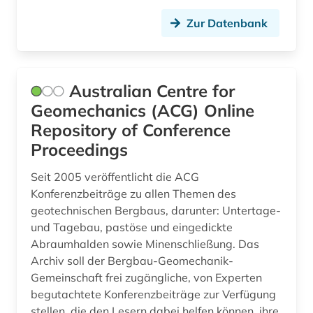
hydrochemie (1)
Zur Datenbank
hydrogeologie (4)
hydrologie (14)
Australian Centre for
hydrometeorologie (2)
Geomechanics (ACG) Online
Repository of Conference
hüttenwesen (1)
Proceedings
iberische halbinsel (1)
Seit 2005 veröffentlicht die ACG
ichthyologie (1)
Konferenzbeiträge zu allen Themen des
geotechnischen Bergbaus, darunter: Untertage-
immobilienbewertung (1)
und Tagebau, pastöse und eingedickte
Abraumhalden sowie Minenschließung. Das
immobilienwirtschaft (1)
Archiv soll der Bergbau-Geomechanik-
industrie (1)
Gemeinschaft frei zugängliche, von Experten
begutachtete Konferenzbeiträge zur Verfügung
informatik (5)
stellen, die den Lesern dabei helfen können, ihre