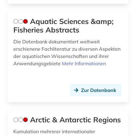
geografischer name (1)
geographie (2)
Aquatic Sciences &amp;
Fisheries Abstracts
geographische daten (1)
Die Datenbank dokumentiert weltweit
geoinformatik (3)
erschienene Fachliteratur zu diversen Aspekten
geoinformationssystem (4)
der aquatischen Wissenschaften und ihrer
Anwendungsgebiete
Mehr Informationen
geoinformationssysteme (1)
geologie (30)
Zur Datenbank
geologie bibliographie (1)
geomechanik (1)
geomorphologie (3)
Arctic & Antarctic Regions
geophysik (16)
Kumulation mehrerer internationaler