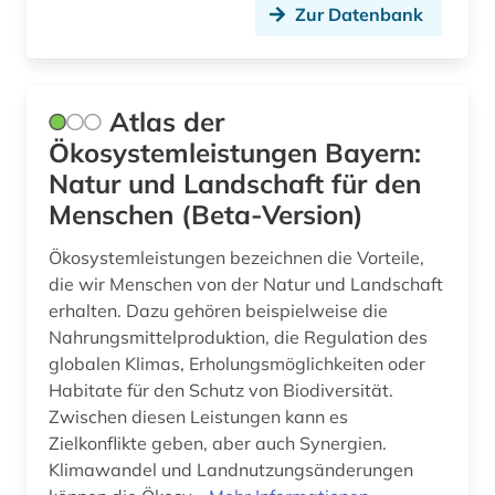
Zur Datenbank
glaziologie (2)
gletscher (1)
Atlas der
globaler süden (1)
Ökosystemleistungen Bayern:
glossar (1)
Natur und Landschaft für den
großbritannien (1)
Menschen (Beta-Version)
grundwasser (11)
Ökosystemleistungen bezeichnen die Vorteile,
die wir Menschen von der Natur und Landschaft
grundwassergewinnung (2)
erhalten. Dazu gehören beispielweise die
Nahrungsmittelproduktion, die Regulation des
grundwasserleiter (2)
globalen Klimas, Erholungsmöglichkeiten oder
grundwasserreserve (2)
Habitate für den Schutz von Biodiversität.
Zwischen diesen Leistungen kann es
grundwasserverschmutzung (1)
Zielkonflikte geben, aber auch Synergien.
Klimawandel und Landnutzungsänderungen
hafen (1)