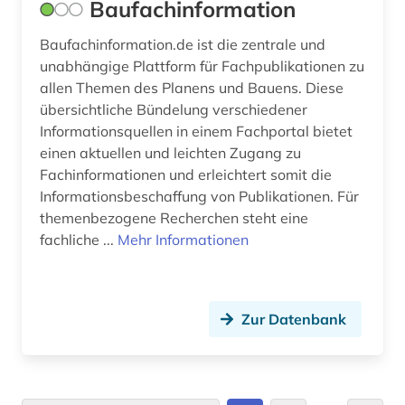
Baufachinformation
keramischer werkstoff (1)
Baufachinformation.de ist die zentrale und
unabhängige Plattform für Fachpublikationen zu
kleine eiszeit (1)
allen Themen des Planens und Bauens. Diese
klima (9)
übersichtliche Bündelung verschiedener
Informationsquellen in einem Fachportal bietet
klimaforschung (1)
einen aktuellen und leichten Zugang zu
Fachinformationen und erleichtert somit die
klimapolitik (1)
Informationsbeschaffung von Publikationen. Für
themenbezogene Recherchen steht eine
klimatologie (15)
fachliche ...
Mehr Informationen
klimawandel (6)
klimaänderung (13)
Zur Datenbank
kohle (4)
kommentar (1)
koordinaten (1)