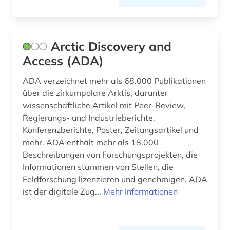
geschichte (12)
geschichte 1500-1700 (1)
Arctic Discovery and
geschichte <1701-1800> (1)
Access (ADA)
gestein (1)
ADA verzeichnet mehr als 68.000 Publikationen
über die zirkumpolare Arktis, darunter
gesteine (1)
wissenschaftliche Artikel mit Peer-Review,
gesteinskunde (2)
Regierungs- und Industrieberichte,
Konferenzberichte, Poster, Zeitungsartikel und
gesteinsprobe (1)
mehr. ADA enthält mehr als 18.000
Beschreibungen von Forschungsprojekten, die
gesundheitsgefährdung (1)
Informationen stammen von Stellen, die
Feldforschung lizenzieren und genehmigen. ADA
gesundheitswissenschaften (1)
ist der digitale Zug...
Mehr Informationen
gis (1)
glazialgeologie (1)