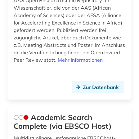
AAS Open Research ist ein Repository für
bergbaunachfolgelandschaft (1)
Suedostasien (1)
Wissenschaftler, die von der AAS (African
Academy of Sciences) oder der AESA (Alliance
bergwerk (1)
Thueringen (1)
for Accelerating Excellence in Science in Africa)
gefördert werden. Publiziert werden frei
betriebswirtschaftslehre (1)
USA (2)
zugängliche Artikel, aber auch Dokumente wie
bezugsmaterial (1)
Ungarn (1)
z.B. Meeting Abstracts und Poster. Im Anschluss
an die Veröffentlichung findet ein Open Invited
bibliografie (24)
Peer Review statt.
Mehr Informationen
bibliographie (2)
bibliographie 1964-1999 (1)
Zur Datenbank
bibliothek (2)
bibliotheksbestand (1)
Academic Search
bibliothekskatalog plus (1)
Complete (via EBSCO Host)
bilddatenbank (2)
Multidisziplinäre, umfangreiche EBSCOhost-