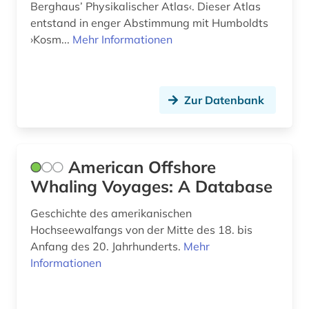
expedition (1)
Berghaus’ Physikalischer Atlas‹. Dieser Atlas
entstand in enger Abstimmung mit Humboldts
exponat (1)
›Kosm...
Mehr Informationen
fachinformationsdienst (2)
fahrzeugtechnik (1)
Zur Datenbank
fernerkundung (7)
feststoffkunde (1)
American Offshore
fische (2)
Whaling Voyages: A Database
fischerei (3)
Geschichte des amerikanischen
Hochseewalfangs von der Mitte des 18. bis
fischzucht (2)
Anfang des 20. Jahrhunderts.
Mehr
foraminiferen (1)
Informationen
forschung (1)