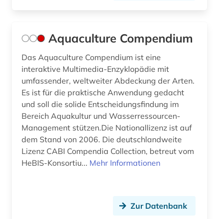
geobiologie (2)
geobusiness (1)
Aquaculture Compendium
geochemie (7)
Das Aquaculture Compendium ist eine
geochronologie (1)
interaktive Multimedia-Enzyklopädie mit
umfassender, weltweiter Abdeckung der Arten.
geodaten (1)
Es ist für die praktische Anwendung gedacht
und soll die solide Entscheidungsfindung im
geodienst (2)
Bereich Aquakultur und Wasserressourcen-
geodynamik (1)
Management stützen.Die Nationallizenz ist auf
dem Stand von 2006. Die deutschlandweite
geodäsie (5)
Lizenz CABI Compendia Collection, betreut vom
HeBIS-Konsortiu...
Mehr Informationen
geogener faktor (1)
geografie (11)
Zur Datenbank
geografieunterricht (1)