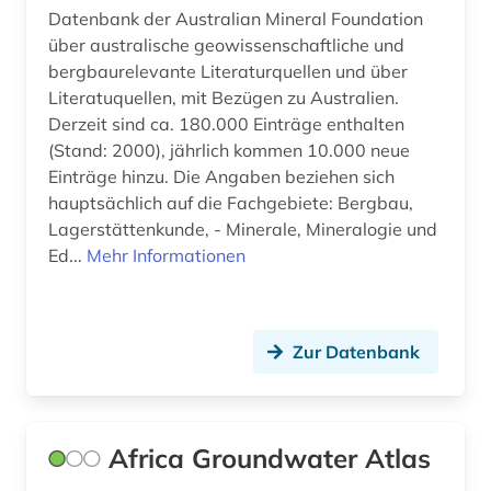
Datenbank der Australian Mineral Foundation
bohrlochgeophysik (1)
über australische geowissenschaftliche und
bergbaurelevante Literaturquellen und über
bohrung (1)
Literatuquellen, mit Bezügen zu Australien.
botanik (3)
Derzeit sind ca. 180.000 Einträge enthalten
(Stand: 2000), jährlich kommen 10.000 neue
branchenverzeichnis (1)
Einträge hinzu. Die Angaben beziehen sich
hauptsächlich auf die Fachgebiete: Bergbau,
braunkohle (1)
Lagerstättenkunde, - Minerale, Mineralogie und
Ed...
Mehr Informationen
brief (2)
buchbestand (1)
building information modeling (1)
Zur Datenbank
bunker (1)
chemie (66)
Africa Groundwater Atlas
chemische ozeanographie (1)