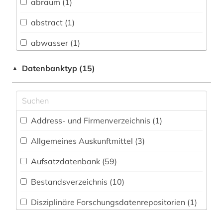
abraum (1)
Außereuropäische Sprachen und Literaturen (22)
abstract (1)
Anglistik. Amerikanistik (17)
abwasser (1)
Archäologie (16)
Architektur, Bauingenieur- und
aeronomie (1)
Datenbanktyp (15)
▲
Vermessungswesen (48)
afrika (2)
Biologie, Biotechnologie (115)
agrar- (1)
Buch- und Bibliothekswesen,
Address- und Firmenverzeichnis (1
)
Informationswissenschaft (14)
agricola (1)
Allgemeines Auskunftmittel (3
)
Chemie und Pharmazie (74)
agrophysik (1)
Aufsatzdatenbank (59
)
Elektrotechnik, Elektronik, Nachrichtentechnik
alexander von humboldt (1)
(42)
Bestandsverzeichnis (10
)
alte geschichte (1)
Energietechnik (44)
Disziplinäre Forschungsdatenrepositorien (1
)
altes buch (1)
Ethnologie (24)
Disziplinäre Repositorien (1
)