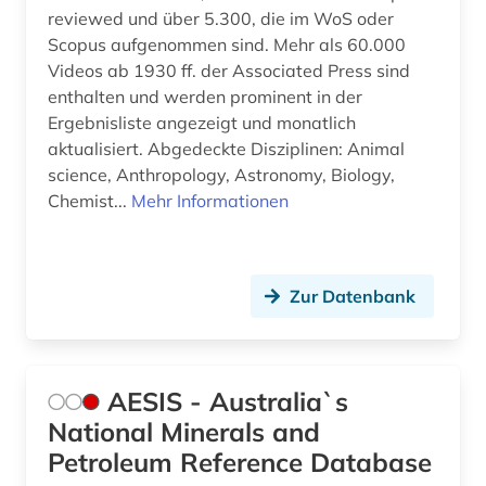
reviewed und über 5.300, die im WoS oder
biowissenschaften (3)
Scopus aufgenommen sind. Mehr als 60.000
Videos ab 1930 ff. der Associated Press sind
boden (7)
enthalten und werden prominent in der
bodenanalyse (1)
Ergebnisliste angezeigt und monatlich
aktualisiert. Abgedeckte Disziplinen: Animal
bodenfeuchte (1)
science, Anthropology, Astronomy, Biology,
Chemist...
Mehr Informationen
bodenkunde (10)
bodensanierung (1)
bodenschutz (2)
Zur Datenbank
bodenschutzrecht (1)
bodenuntersuchung (1)
AESIS - Australia`s
National Minerals and
bodenverschmutzung (1)
Petroleum Reference Database
bodenökologie (1)