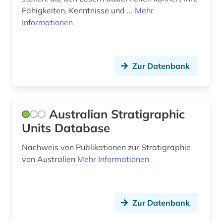
Fähigkeiten, Kenntnisse und ...
Mehr
informationstechnologie (1)
Informationen
informationstheorie (1)
informationswissenschaften (1)
Zur Datenbank
infrastruktur (1)
ingenieurbau (1)
Australian Stratigraphic
ingenieurgeologie (6)
Units Database
ingenieurswesen (1)
Nachweis von Publikationen zur Stratigraphie
ingenieurwissenschaften (6)
von Australien
Mehr Informationen
international (1)
international energy agency (1)
Zur Datenbank
islamische studien (1)