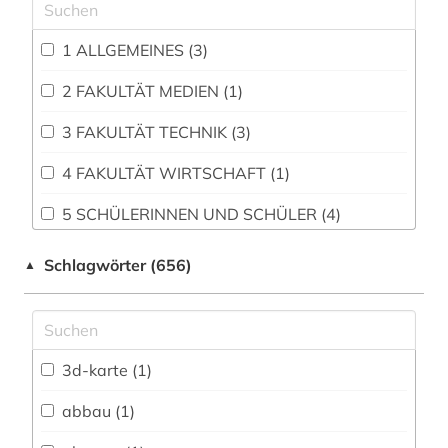
1 ALLGEMEINES (3)
2 FAKULTÄT MEDIEN (1)
3 FAKULTÄT TECHNIK (3)
4 FAKULTÄT WIRTSCHAFT (1)
5 SCHÜLERINNEN UND SCHÜLER (4)
Agrar- und Forstwissenschaft, Gartenbau,
Schlagwörter (656)
▲
Ernährungs- und Haushaltswissenschaft (67)
Allgemeine Naturwissenschaft (78)
Allgemeine und fachübergreifende
3d-karte (1)
Datenbanken (56)
abbau (1)
Allgemeine und vergleichende Sprach- und
Literaturwissenschaft. Indogermanistik.