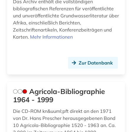
Das Archiv enthält die vollständigen
bibliografischen Referenzen für veröffentlichte
digitalisierung (1)
und unveröffentlichte Grundwasserliteratur über
din-en-iso-norm (1)
Afrika, einschließlich Berichten,
Zeitschriftenartikeln, Konferenzbeiträgen und
din-iso-norm (1)
Karten.
Mehr Informationen
din-norm (1)
discovery service (1)
Zur Datenbank
discovery system (1)
dokumentenserver (2)
Agricola-Bibliographie
dynamik des ozeanbodens (1)
1964 - 1999
e-learning (1)
Die CD-ROM kn&uuml;pft direkt an den 1971
von Dr. Hans Prescher herausgegebenen Band
edelmetalle (1)
10 Agricola-Bibliographie 1520 - 1963 an. Ca.
edition (1)