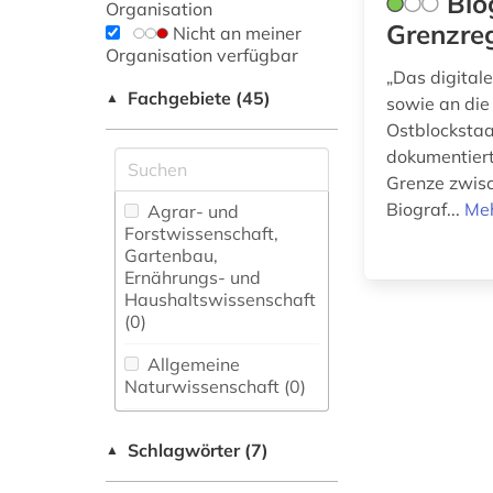
Bio
Organisation
Grenzre
Nicht an meiner
Organisation verfügbar
„Das digital
Fachgebiete (45)
▲
sowie an die
Ostblockstaa
dokumentiert
Grenze zwis
Biograf...
Meh
Agrar- und
Forstwissenschaft,
Gartenbau,
Ernährungs- und
Haushaltswissenschaft
(0)
Allgemeine
Naturwissenschaft (0)
Allgemeine und
Schlagwörter (7)
fachübergreifende
▲
Datenbanken (0)