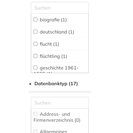
Allgemeine und
vergleichende Sprach-
und
biografie (1)
Literaturwissenschaft.
Indogermanistik.
deutschland (1)
Außereuropäische
Sprachen und
flucht (1)
Literaturen (0)
flüchtling (1)
Anglistik.
Amerikanistik (0)
geschichte 1961-
1989 (1)
Archäologie (0)
Datenbanktyp (17)
▲
republikflucht (1)
Architektur,
Bauingenieur- und
tod (1)
Vermessungswesen (0)
Biologie,
Address- und
Biotechnologie (0)
Firmenverzeichnis (0
)
Buch- und
Allgemeines