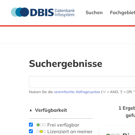
Suchen
Fachgebie
Suchergebnisse
Nutzen Sie die
vereinfachte Abfragesyntax
('+' = AND, '|' = OR,
1 Erge
Verfügbarkeit
▲
gef
Frei verfügbar
Lizenziert an meiner