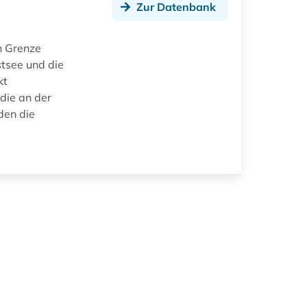
Zur Datenbank
n Grenze
stsee und die
kt
die an der
den die