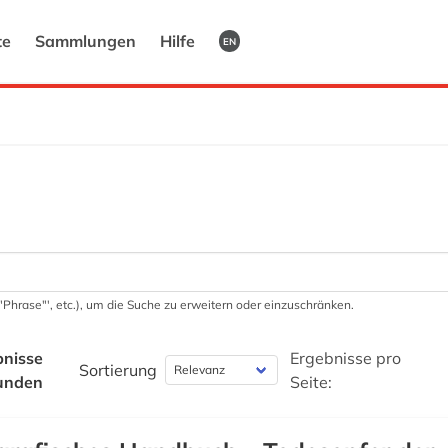
te
Sammlungen
Hilfe
EN
 '"Phrase"', etc.), um die Suche zu erweitern oder einzuschränken.
bnisse
Ergebnisse pro
Sortierung
unden
Seite: