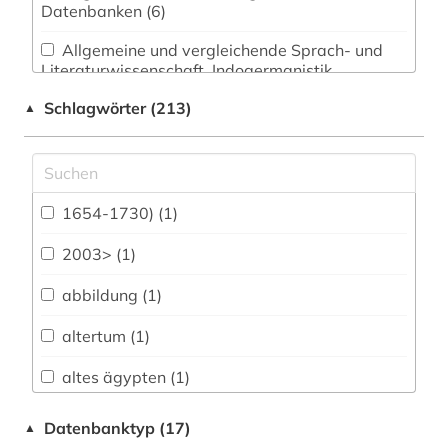
Datenbanken (6)
Allgemeine und vergleichende Sprach- und
Literaturwissenschaft. Indogermanistik.
Außereuropäische Sprachen und Literaturen (1)
Schlagwörter (213)
▲
Anglistik. Amerikanistik (0)
Archäologie (14)
Architektur, Bauingenieur- und
1654-1730) (1)
Vermessungswesen (0)
2003> (1)
Biologie, Biotechnologie (3)
abbildung (1)
Buch- und Bibliothekswesen,
Informationswissenschaft (3)
altertum (1)
Chemie und Pharmazie (0)
altes ägypten (1)
Elektrotechnik, Elektronik, Nachrichtentechnik
american numismatic society (1)
Datenbanktyp (17)
▲
(0)