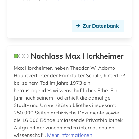
zeitungsartikel (1)
zeitungsausschnitt (1)
Zur Datenbank
zentralasien (1)
ägypten (1)
Nachlass Max Horkheimer
ägypten (1)
Max Horkheimer, neben Theodor W. Adorno
ägyptologie (2)
Hauptvertreter der Frankfurter Schule, hinterließ
bei seinem Tod im Jahre 1973 ein
öffentliche stiftung (1)
herausragendes wissenschaftliches Erbe. Ein
österreich (2)
Jahr nach seinem Tod erhielt die damalige
Stadt- und Universitätsbibliothek insgesamt
österreichische galerie belvedere (1)
250.000 Seiten archivische Dokumente sowie
die 16.000 Bände umfassende Privatbibliothek.
österreichische nationalbibliothek (1)
Aufgrund der zunehmenden internationalen
wissenschaf...
Mehr Informationen