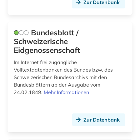
museum (4)
Zur Datenbank
museumslandschaft hessen kassel (1)
musikinstrument (1)
Bundesblatt /
Schweizerische
münster (1)
Eidgenossenschaft
münze (8)
Im Internet frei zugängliche
münzfund (1)
Volltextdatenbanken des Bundes bzw. des
Schweizerischen Bundesarchivs mit den
münzwesen (1)
Bundesblättern ab der Ausgabe vom
nachlass (2)
24.02.1849.
Mehr Informationen
nationalkonvent (1)
natur (1)
Zur Datenbank
new york <ny (1)