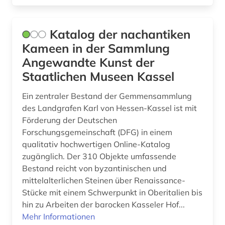
russland (2)
saarland (1)
Katalog der nachantiken
Kameen in der Sammlung
sachs (1)
Angewandte Kunst der
sachsen (1)
Staatlichen Museen Kassel
saiteninstrument (1)
Ein zentraler Bestand der Gemmensammlung
des Landgrafen Karl von Hessen-Kassel ist mit
sammlung (63)
Förderung der Deutschen
schifffahrtsmuseum (1)
Forschungsgemeinschaft (DFG) in einem
qualitativ hochwertigen Online-Katalog
schulpolitik (1)
zugänglich. Der 310 Objekte umfassende
Bestand reicht von byzantinischen und
schweden (1)
mittelalterlichen Steinen über Renaissance-
Stücke mit einem Schwerpunkt in Oberitalien bis
schweiz (4)
hin zu Arbeiten der barocken Kasseler Hof...
seidenstraße (1)
Mehr Informationen