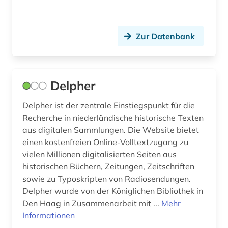
sowjetunion (1)
sozialphilosophie (1)
Zur Datenbank
sozialpsychologie (2)
spohr (1)
Delpher
stadtgeschichte <fach> (1)
Delpher ist der zentrale Einstiegspunkt für die
stratigraphie (1)
Recherche in niederländische historische Texten
aus digitalen Sammlungen. Die Website bietet
taxonomie (2)
einen kostenfreien Online-Volltextzugang zu
vielen Millionen digitalisierten Seiten aus
theologie (1)
historischen Büchern, Zeitungen, Zeitschriften
universitätsgeschichte (1)
sowie zu Typoskripten von Radiosendungen.
Delpher wurde von der Königlichen Bibliothek in
usa (2)
Den Haag in Zusammenarbeit mit ...
Mehr
Informationen
verwaltungswissenschaft (2)