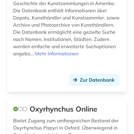
Geschichte der Kunstsammlungen in Amerika.
geschichte 1600-1700 (1)
Die Datenbank enthält Informationen über
Depots, Kunsthändler und Kunstsammler, sowie
geschichte 1839-1855 (1)
Archive und Photoarchive von Kunsthändlern.
Die Datenbank ermöglicht eine gezielte Suche
geschichte 1910-1955 (1)
nach Namen, Institutionen, Städten. Zudem
geschichte 1989-1994 (1)
werden einfache und erweiterte Suchoptionen
angebo...
Mehr Informationen
gesetz (2)
gesetze (2)
Zur Datenbank
gesteine (1)
gewerkschaft (1)
gewerkschaftspolitik (1)
Oxyrhynchus Online
goethe- und schiller-archiv (1)
Bietet Zugang zum umfangreichen Bestand der
Oxyrhynchus Papyri in Oxford. Überwiegend in
gregor (1)