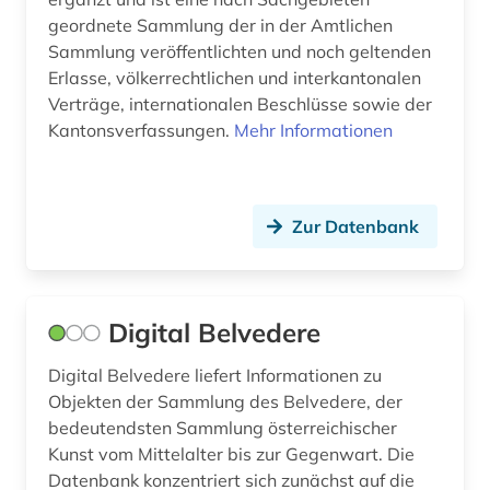
geordnete Sammlung der in der Amtlichen
höhlentempel (1)
Sammlung veröffentlichten und noch geltenden
Erlasse, völkerrechtlichen und interkantonalen
inventar (2)
Verträge, internationalen Beschlüsse sowie der
johann christoph (1)
Kantonsverfassungen.
Mehr Informationen
joseph (1)
joseph antoine labadie (1)
Zur Datenbank
judaica (1)
judentum (1)
Digital Belvedere
kamee (1)
Digital Belvedere liefert Informationen zu
karl (hessen-kassel (1)
Objekten der Sammlung des Belvedere, der
bedeutendsten Sammlung österreichischer
katalog (6)
Kunst vom Mittelalter bis zur Gegenwart. Die
Datenbank konzentriert sich zunächst auf die
kaukasus (1)