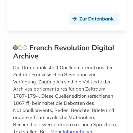
verzeichnis (3)
video (1)
Zur Datenbank
vinck (1)
wagenseil (1)
French Revolution Digital
Archive
wiedervereinigung (1)
wien (3)
Die Datenbank stellt Quellenmaterial aus der
Zeit der Französischen Revolution zur
wissenschaftsgeschichte (1)
Verfügung. Zugänglich sind die Volltexte der
Archives parlementaires für den Zeitraum
woldan (1)
1787-1794. Diese Quellenedition (erschienen
1867 ff) beinhaltet die Debatten des
würzburg (1)
Nationalkonvents, Reden, Berichte, Briefe und
zeitschrift (1)
andere z.T. archivalische Materialien.
Recherchiert werden kann u.a. nach Sprechern,
zeitung (2)
Textstellen, Be...
Mehr Informationen