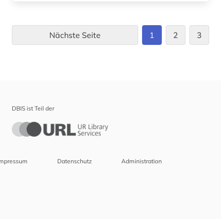
Nächste Seite
1
2
3
DBIS ist Teil der
Impressum
Datenschutz
Administration