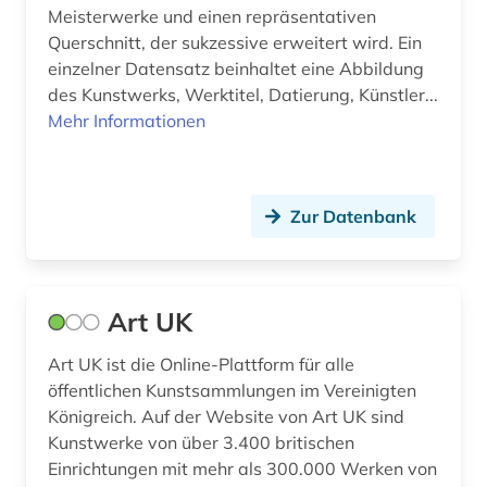
Meisterwerke und einen repräsentativen
klassik stiftung weimar (1)
Querschnitt, der sukzessive erweitert wird. Ein
einzelner Datensatz beinhaltet eine Abbildung
klassik stiftung weimar. direktion museen (1)
des Kunstwerks, Werktitel, Datierung, Künstler...
Mehr Informationen
kolonialismus (1)
kritische theorie (2)
Zur Datenbank
kultur (1)
kulturerbe (1)
kulturgeschichte (1)
Art UK
kulturwissenschaften (1)
Art UK ist die Online-Plattform für alle
öffentlichen Kunstsammlungen im Vereinigten
kunst (8)
Königreich. Auf der Website von Art UK sind
Kunstwerke von über 3.400 britischen
kunstgeschichtsschreibung (1)
Einrichtungen mit mehr als 300.000 Werken von