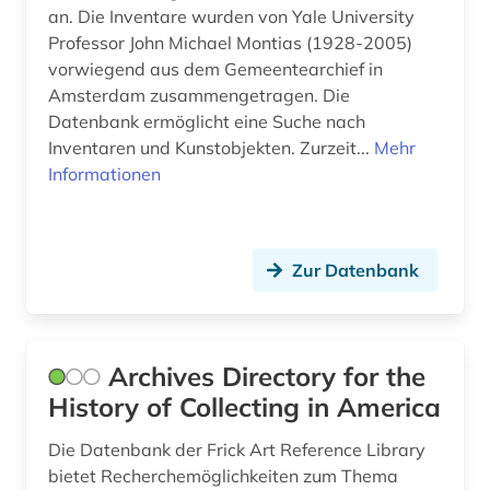
an. Die Inventare wurden von Yale University
flugschrift (1)
Professor John Michael Montias (1928-2005)
vorwiegend aus dem Gemeentearchief in
forschungsprojekt (1)
Amsterdam zusammengetragen. Die
fossilien (1)
Datenbank ermöglicht eine Suche nach
Inventaren und Kunstobjekten. Zurzeit...
Mehr
frankfurter schule (1)
Informationen
frankreich (2)
französische revolution (1)
Zur Datenbank
galloromanistik (1)
gemme (1)
Archives Directory for the
geschichte (6)
History of Collecting in America
geschichte 1-1800 (1)
Die Datenbank der Frick Art Reference Library
bietet Recherchemöglichkeiten zum Thema
geschichte 1500-1700 (1)