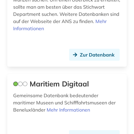
malerei (3)
sollte man am besten über das Stichwort
martin-von-wagner-museum (1)
Department suchen. Weitere Datenbanken sind
auf der Webseite der ANS zu finden.
Mehr
marxismus (1)
Informationen
metropolitan museum of art (1)
michel (1)
Zur Datenbank
militär (1)
mineralien (1)
Maritiem Digitaal
mineralogie (1)
Gemeinsame Datenbank bedeutender
mitbestimmung (1)
maritimer Museen und Schifffahrtsmuseen der
Beneluxländer
Mehr Informationen
mitteleuropa (1)
mogaogrotten (dunhuang) (1)