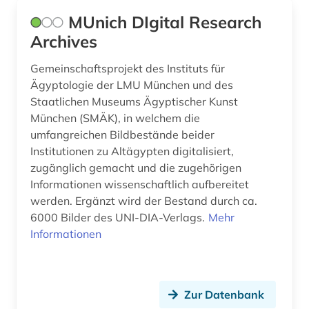
new york <ny> (1)
MUnich DIgital Research
niederlande (4)
Archives
niederösterreich (1)
Gemeinschaftsprojekt des Instituts für
Ägyptologie der LMU München und des
numismatik (8)
Staatlichen Museums Ägyptischer Kunst
München (SMÄK), in welchem die
online-ressource (1)
umfangreichen Bildbestände beider
osteuropa (1)
Institutionen zu Altägypten digitalisiert,
zugänglich gemacht und die zugehörigen
papyrologie (1)
Informationen wissenschaftlich aufbereitet
werden. Ergänzt wird der Bestand durch ca.
papyrus (2)
6000 Bilder des UNI-DIA-Verlags.
Mehr
parlamentsdebatte (1)
Informationen
personalvertretung (1)
pflanzen (2)
Zur Datenbank