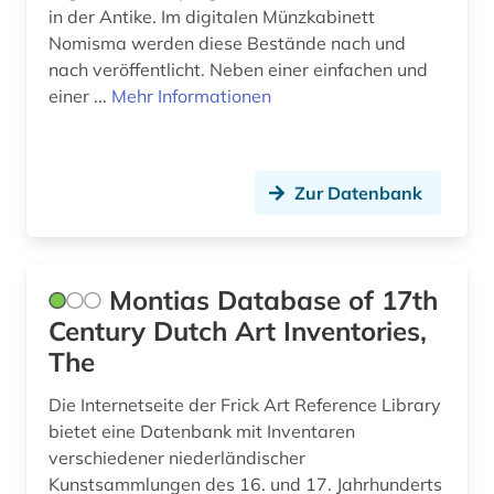
in der Antike. Im digitalen Münzkabinett
epistulae (1)
Schleswig-Holstein (1)
Nomisma werden diese Bestände nach und
nach veröffentlicht. Neben einer einfachen und
erich (1)
Schweden (1)
einer ...
Mehr Informationen
erster weltkrieg (2)
Schweiz (4)
erwachsenenbildung (1)
Thueringen (2)
Zur Datenbank
erwerbung (1)
USA (2)
exponat (1)
Montias Database of 17th
fachliteratur (1)
Century Dutch Art Inventories,
fid biodiversitätsforschung (1)
The
filmplakat (1)
Die Internetseite der Frick Art Reference Library
bietet eine Datenbank mit Inventaren
finnland (1)
verschiedener niederländischer
flora (3)
Kunstsammlungen des 16. und 17. Jahrhunderts