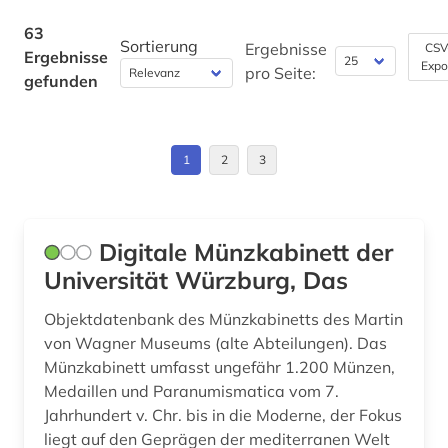
Theologie und Religionswissenschaften (3)
deutsches recht (1)
Niederlande (3)
63
Werkstoffwissenschaften und
Sortierung
Ergebnisse
CSV
Ergebnisse
Fertigungstechnik (0)
deutsches reich (1)
Expo
Niedersachsen (1)
pro Seite:
gefunden
deutschland (5)
Wirtschaftswissenschaften (1)
Oesterreich (3)
Wissenschaftskunde, Forschung, Hochschul-,
dia (1)
Osteuropa (1)
Museumswesen (3)
1
2
3
digitalisierung (1)
Ostmitteleuropa (1)
dresden (1)
Polen (1)
Digitale Münzkabinett der
druckgraphik (1)
Universität Würzburg, Das
Roemisches Reich (2)
dunhuang (1)
Russland, Sowjetunion (2)
Objektdatenbank des Münzkabinetts des Martin
von Wagner Museums (alte Abteilungen). Das
dunhuang-handschriften (1)
Saarland (1)
Münzkabinett umfasst ungefähr 1.200 Münzen,
elektronische publikation (1)
Medaillen und Paranumismatica vom 7.
Sachsen (1)
Jahrhundert v. Chr. bis in die Moderne, der Fokus
elektronisches buch (1)
liegt auf den Geprägen der mediterranen Welt
Sachsen-Anhalt (1)