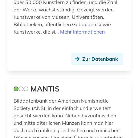
künstler (1)
über 50.000 Künstlern zu finden, und die Zahl
der Werke wächst ständig. Gezeigt werden
künstlerin (1)
Kunstwerke von Museen, Universitäten,
Bibliotheken, öffentlichen Gebäuden sowie
landeskunde (1)
Kunstwerke, die si...
Mehr Informationen
landesrecht (1)
landgraf (1)
Zur Datenbank
lateinamerikanische literaturen (1)
lehrmittel (1)
MANTIS
leopoldo (1)
Bilddatenbank der American Numismatic
louis (1)
Society (ANS), in der einfach und erweitert
luftbild (1)
gesucht werden kann. Neben byzantinischen
und mittelalterlichen Münzen kann man hier
mailand (1)
auch nach antiken griechischen und römischen
Münzen suchen. Um einen Überblick zu erhalten,