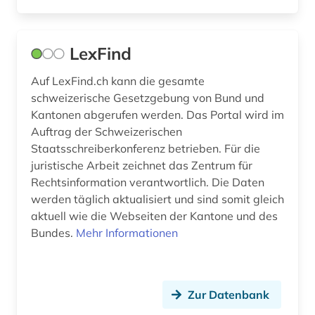
photograph (1)
photographie (1)
LexFind
polen (1)
Auf LexFind.ch kann die gesamte
politische psychologie (2)
schweizerische Gesetzgebung von Bund und
Kantonen abgerufen werden. Das Portal wird im
politisches plakat (1)
Auftrag der Schweizerischen
Staatsschreiberkonferenz betrieben. Für die
portal (2)
juristische Arbeit zeichnet das Zentrum für
prehn, johann valentin (1)
Rechtsinformation verantwortlich. Die Daten
werden täglich aktualisiert und sind somit gleich
proben (1)
aktuell wie die Webseiten der Kantone und des
Bundes.
Mehr Informationen
quelle (4)
rijksmuseum amsterdam (1)
Zur Datenbank
rohstoffe (1)