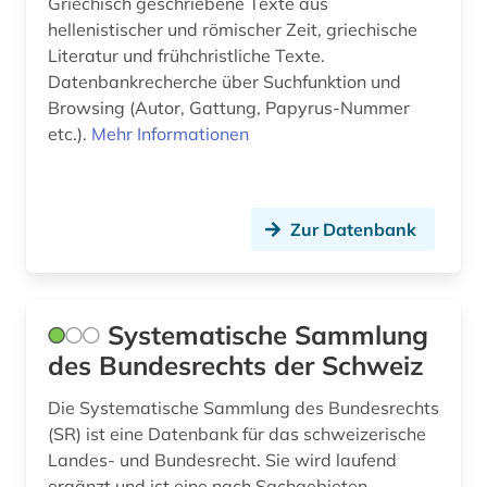
Griechisch geschriebene Texte aus
hellenistischer und römischer Zeit, griechische
griechisch (1)
Literatur und frühchristliche Texte.
großbritannien (1)
Datenbankrecherche über Suchfunktion und
Browsing (Autor, Gattung, Papyrus-Nummer
halle (saale) (1)
etc.).
Mehr Informationen
handschrift (1)
hans (1)
Zur Datenbank
hennin (1)
herbarium (2)
Systematische Sammlung
herzogin anna amalia bibliothek (1)
des Bundesrechts der Schweiz
historische karte (1)
Die Systematische Sammlung des Bundesrechts
(SR) ist eine Datenbank für das schweizerische
historischer materialismus (1)
Landes- und Bundesrecht. Sie wird laufend
hochschulpolitik (1)
ergänzt und ist eine nach Sachgebieten