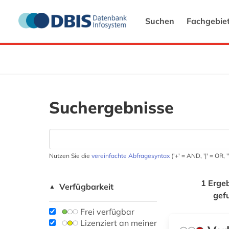
Suchen
Fachgebie
Suchergebnisse
Nutzen Sie die
vereinfachte Abfragesyntax
('+' = AND, '|' = OR,
1 Erge
Verfügbarkeit
▲
gef
Frei verfügbar
Lizenziert an meiner