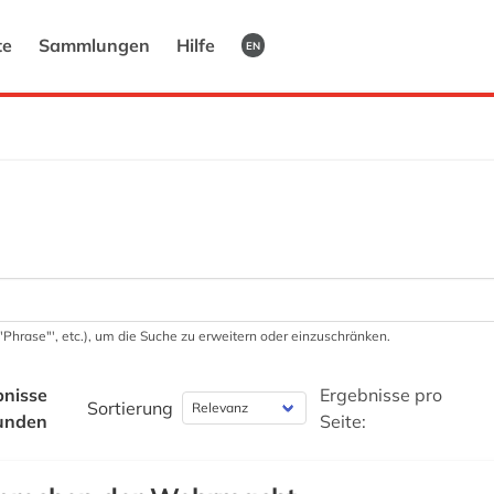
te
Sammlungen
Hilfe
EN
 '"Phrase"', etc.), um die Suche zu erweitern oder einzuschränken.
bnisse
Ergebnisse pro
Sortierung
unden
Seite: