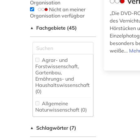
Ver
Organisation
Nicht an meiner
„Die DVD-RO
Organisation verfügbar
des Vernicht
Fachgebiete (45)
Hörstücken u
▲
Einzelphotog
besonders be
weiße...
Mehr
Agrar- und
Forstwissenschaft,
Gartenbau,
Ernährungs- und
Haushaltswissenschaft
(0)
Allgemeine
Naturwissenschaft (0)
Allgemeine und
Schlagwörter (7)
fachübergreifende
▲
Datenbanken (0)