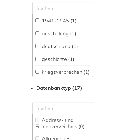
Allgemeine und
vergleichende Sprach-
und
1941-1945 (1)
Literaturwissenschaft.
Indogermanistik.
ausstellung (1)
Außereuropäische
Sprachen und
deutschland (1)
Literaturen (0)
geschichte (1)
Anglistik.
Amerikanistik (0)
kriegsverbrechen (1)
Archäologie (0)
russlandfeldzug (1)
Datenbanktyp (17)
▲
Architektur,
wehrmacht (1)
Bauingenieur- und
Vermessungswesen (0)
Biologie,
Address- und
Biotechnologie (0)
Firmenverzeichnis (0
)
Buch- und
Allgemeines