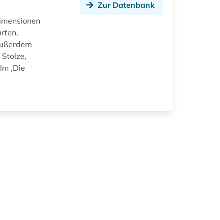
Zur Datenbank
imensionen
rten,
 außerdem
 Stolze,
lm ‚Die