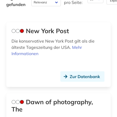
Expo
pro Seite:
gefunden
Philosophie (0)
Physik (0)
New York Post
Politologie (0)
Die konservative New York Post gilt als die
Psychologie (0)
älteste Tageszeitung der USA.
Mehr
Rechtswissenschaft (0)
Informationen
Romanistik (0)
Slavistik (0)
Zur Datenbank
Soziologie (0)
Sport (0)
Dawn of photography,
Technik (0)
The