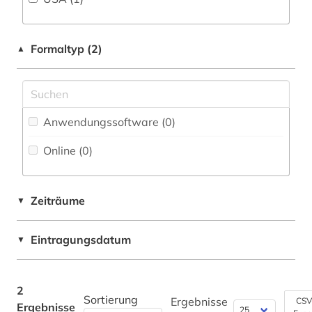
Faktendatenbank (0
)
Neulatein (0)
National-, Regionalbibliographie (0
)
Kunstgeschichte (1)
Formaltyp (2)
▲
Portal (0
)
Maschinenbau (0)
Sammlung Nicht-Textueller-Materialien (0
)
Mathematik (0)
Volltextdatenbank (1
)
Anwendungssoftware (0
)
Medien- und Kommunikationswissenschaften,
Kommunikationsdesign (0)
Wörterbuch, Enzyklopädie, Nachschlagwerk
Online (0
)
(0
)
Medizin (0)
Zeitung (1
)
Militärwissenschaft (0)
Zeiträume
▼
Zeitungs-, Zeitschriftenbibliographie (0
)
Musikwissenschaft (0)
Eintragungsdatum
▼
Natur- und Umweltschutz (0)
Pädagogik (0)
2
Sortierung
Ergebnisse
CSV
Ergebnisse
Patente/Normen (0)