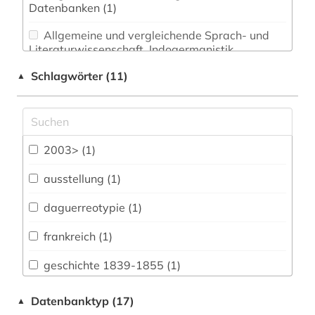
Datenbanken (1)
Allgemeine und vergleichende Sprach- und
Literaturwissenschaft. Indogermanistik.
Außereuropäische Sprachen und Literaturen (0)
Schlagwörter (11)
▲
Anglistik. Amerikanistik (0)
Archäologie (0)
Architektur, Bauingenieur- und
2003> (1)
Vermessungswesen (0)
ausstellung (1)
Biologie, Biotechnologie (0)
daguerreotypie (1)
Buch- und Bibliothekswesen,
Informationswissenschaft (0)
frankreich (1)
Chemie und Pharmazie (0)
geschichte 1839-1855 (1)
Elektrotechnik, Elektronik, Nachrichtentechnik
metropolitan museum of art (1)
Datenbanktyp (17)
▲
(0)