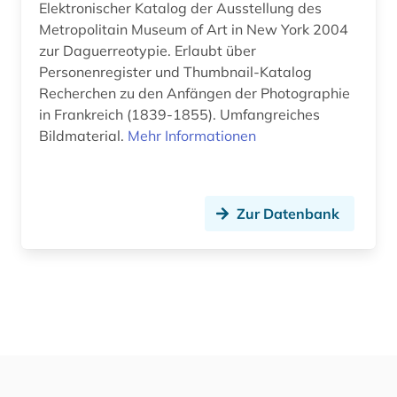
Theologie und Religionswissenschaften (0)
Elektronischer Katalog der Ausstellung des
Metropolitain Museum of Art in New York 2004
Werkstoffwissenschaften und
zur Daguerreotypie. Erlaubt über
Fertigungstechnik (0)
Personenregister und Thumbnail-Katalog
Wirtschaftswissenschaften (0)
Recherchen zu den Anfängen der Photographie
in Frankreich (1839-1855). Umfangreiches
Wissenschaftskunde, Forschung, Hochschul-,
Bildmaterial.
Mehr Informationen
Museumswesen (0)
Zur Datenbank