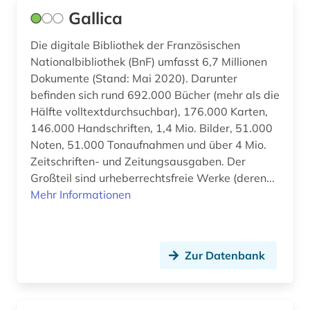
geschichte 1790-1920 (1)
Gallica
gesellschaft (1)
Die digitale Bibliothek der Französischen
Nationalbibliothek (BnF) umfasst 6,7 Millionen
gesundheit &amp; ernährung (1)
Dokumente (Stand: Mai 2020). Darunter
grafik (1)
befinden sich rund 692.000 Bücher (mehr als die
Hälfte volltextdurchsuchbar), 176.000 Karten,
großbritannien (1)
146.000 Handschriften, 1,4 Mio. Bilder, 51.000
Noten, 51.000 Tonaufnahmen und über 4 Mio.
gruppenspiel (1)
Zeitschriften- und Zeitungsausgaben. Der
halacha (2)
Großteil sind urheberrechtsfreie Werke (deren...
Mehr Informationen
instrument (1)
instrumentalmusiker (1)
Zur Datenbank
interdisziplinarität (1)
italien (2)