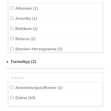
Theologie und Religionswissenschaften (5)
deutsches sprachgebiet (1)
Albanien (1)
Werkstoffwissenschaften und
dialekt (1)
Fertigungstechnik (0)
Amerika (1)
digitale noten (2)
Wirtschaftswissenschaften (2)
Baltikum (1)
Wissenschaftskunde, Forschung, Hochschul-,
diskografie (1)
Belarus (1)
Museumswesen (3)
dissertation (1)
Bosnien-Herzegowina (1)
dänemark (1)
Bulgarien (1)
Formaltyp (2)
▲
dänisch (1)
Daenemark (1)
ecocriticism (1)
Deutschland (10)
edition (2)
Anwendungssoftware (1
)
Estland (1)
elektronische bibliothek (1)
Online (43
)
Europa (4)
elektronische zeitschrift (2)
Frankreich (1)