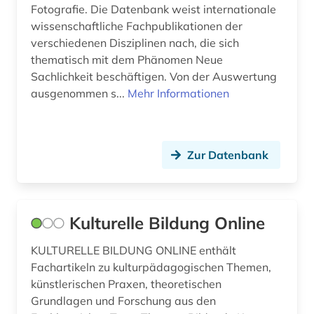
Fotografie. Die Datenbank weist internationale
moderne sprachen (2)
wissenschaftliche Fachpublikationen der
verschiedenen Disziplinen nach, die sich
musical (1)
thematisch mit dem Phänomen Neue
musik (123)
Sachlichkeit beschäftigen. Von der Auswertung
ausgenommen s...
Mehr Informationen
musikalien (1)
musikbibliothek (3)
Zur Datenbank
musikdruck (6)
musiker (6)
musikerziehung (1)
Kulturelle Bildung Online
musikfilm (1)
KULTURELLE BILDUNG ONLINE enthält
Fachartikeln zu kulturpädagogischen Themen,
musikgeschichte (1)
künstlerischen Praxen, theoretischen
Grundlagen und Forschung aus den
musikhandschrift (4)