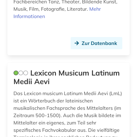
Fachbereichen Tanz, Theater, Bildende Kunst,
musikleben (1)
Musik, Film, Fotografie, Literatur.
Mehr
Informationen
musiknoten (1)
musikschrifttum (1)
Zur Datenbank
musikschule (1)
musikterminologie (1)
musiktheater (3)
Lexicon Musicum Latinum
Medii Aevi
musiktonträger (1)
Das Lexicon musicum Latinum Medii Aevi (LmL)
musikverleger (1)
ist ein Wörterbuch der lateinischen
musikalischen Fachsprache des Mittelalters (im
musikvideo (1)
Zeitraum 500-1500). Auch die Musik bildete im
musikwirtschaft (1)
Mittelalter ein eigenes, zum Teil sehr
spezifisches Fachvokabular aus. Die vielfältige
musikwissenschaft (14)