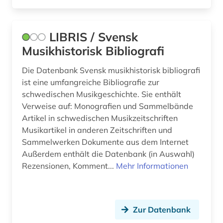
sprache (1)
sprachpflege (1)
LIBRIS / Svensk
sprachwissenschaft (1)
Musikhistorisk Bibliografi
stilrichtung (1)
Die Datenbank Svensk musikhistorisk bibliografi
ist eine umfangreiche Bibliografie zur
szenenbild (1)
schwedischen Musikgeschichte. Sie enthält
südosteuropa (1)
Verweise auf: Monografien und Sammelbände
Artikel in schwedischen Musikzeitschriften
tanz (3)
Musikartikel in anderen Zeitschriften und
Sammelwerken Dokumente aus dem Internet
terminologie (2)
Außerdem enthält die Datenbank (in Auswahl)
theater (4)
Rezensionen, Komment...
Mehr Informationen
theaterproduktion (1)
theaterstück (1)
Zur Datenbank