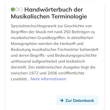
komponist (1)
Handwörterbuch der
komponisten (1)
Musikalischen Terminologie
komponistin (1)
Spezialnachschlagewerk zur Geschichte von
Begriffen der Musik mit rund 250 Beiträgen zu
konzert (1)
musikalischen Grundbegriffen. In detaillierten
Monographien werden die Herkunft und
kostümbild (1)
Bedeutung musikalischer Fachwörter behandelt
kostümkunde (1)
und deren Begriffs- und Bedeutungsgeschichte
umfassend aufgearbeitet und lexikalisch
kuenste (1)
darstellt. Der elektronischen Ausgabe liegt die
zwischen 1972 und 2006 veröffentlichte
kultur (3)
Loseblat...
Mehr Informationen
kulturwissenschaften (4)
kunst (13)
Zur Datenbank
kunstgeschichte (1)