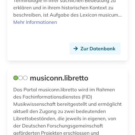
Terminologie in ihrer sachlichen Bedeutung zu
erklären und in ihrem historischen Kontext zu
musikzeitschrift (1)
beschreiben, ist Aufgabe des Lexicon musicum...
musipädagogik (1)
Mehr Informationen
mähren (1)
nachlass (1)
Zur Datenbank
nationalstaat (1)
naturwissenschaft (1)
musiconn.libretto
naturwissenschaften (2)
Das Portal musiconn.libretto wird im Rahmen
neue sachlichkeit (1)
des Fachinformationsdienstes (FID)
Musikwissenschaft bereitgestellt und ermöglicht
neuengland (1)
aktuell den Zugang zu zwei bedeutenden
Librettobeständen, die jeweils in eigenen, von
noten (1)
der Deutschen Forschungsgemeinschaft
oper (3)
geförderten Projekten erschlossen und