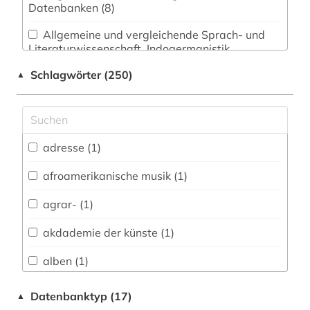
Datenbanken (8)
Allgemeine und vergleichende Sprach- und
Literaturwissenschaft. Indogermanistik.
Außereuropäische Sprachen und Literaturen (11)
Schlagwörter (250)
▲
Anglistik. Amerikanistik (5)
Archäologie (2)
Architektur, Bauingenieur- und
adresse (1)
Vermessungswesen (4)
afroamerikanische musik (1)
Biologie, Biotechnologie (1)
agrar- (1)
Buch- und Bibliothekswesen,
Informationswissenschaft (2)
akdademie der künste (1)
Chemie und Pharmazie (1)
alben (1)
Elektrotechnik, Elektronik, Nachrichtentechnik
amerikanistik (1)
Datenbanktyp (17)
▲
(0)