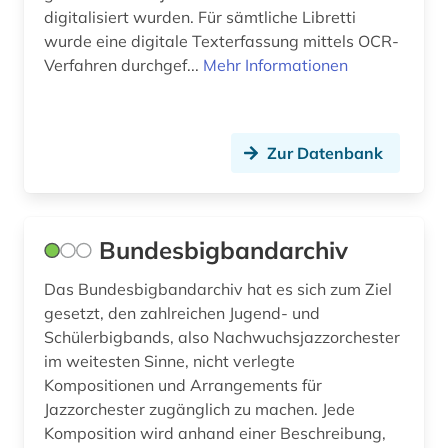
digitalisiert wurden. Für sämtliche Libretti
oratorium (1)
wurde eine digitale Texterfassung mittels OCR-
Verfahren durchgef...
Mehr Informationen
orchester (1)
orchestermusik (1)
Zur Datenbank
ordnung (1)
osteuropa (2)
ostmitteleuropa (1)
Bundesbigbandarchiv
philologie (1)
Das Bundesbigbandarchiv hat es sich zum Ziel
gesetzt, den zahlreichen Jugend- und
philosophie (7)
Schülerbigbands, also Nachwuchsjazzorchester
im weitesten Sinne, nicht verlegte
physik (1)
Kompositionen und Arrangements für
polen (1)
Jazzorchester zugänglich zu machen. Jede
Komposition wird anhand einer Beschreibung,
politik (2)