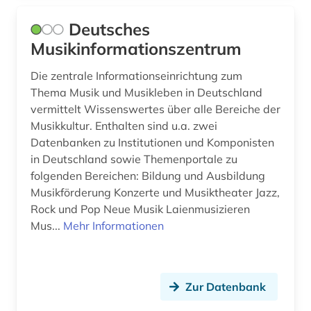
weltmusik (2)
Deutsches
werk (1)
Musikinformationszentrum
wirtschaft (2)
Die zentrale Informationseinrichtung zum
Thema Musik und Musikleben in Deutschland
wirtschaftsgeschichte (1)
vermittelt Wissenswertes über alle Bereiche der
wissenschaft (1)
Musikkultur. Enthalten sind u.a. zwei
Datenbanken zu Institutionen und Komponisten
wochenzeitung (1)
in Deutschland sowie Themenportale zu
folgenden Bereichen: Bildung und Ausbildung
wörterbuch (18)
Musikförderung Konzerte und Musiktheater Jazz,
wörterbuch (1)
Rock und Pop Neue Musik Laienmusizieren
Mus...
Mehr Informationen
zeit zeitung (1)
zeitschrift (2)
Zur Datenbank
zeitschriftenaufsatz (4)