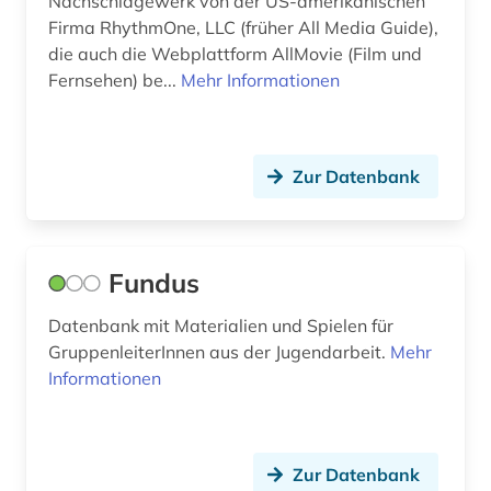
Nachschlagewerk von der US-amerikanischen
Firma RhythmOne, LLC (früher All Media Guide),
religion (1)
die auch die Webplattform AllMovie (Film und
Fernsehen) be...
Mehr Informationen
rezension (1)
rhythmus (2)
Zur Datenbank
rhythmusspiel (1)
rock (3)
roma (1)
Fundus
romanistik (1)
Datenbank mit Materialien und Spielen für
GruppenleiterInnen aus der Jugendarbeit.
Mehr
romantik (1)
Informationen
schriftsteller (1)
schulmusik (1)
Zur Datenbank