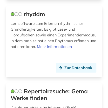
künstler (2)
rhyddm
latein (1)
Lernsoftware zum Erlernen rhythmischer
lehrbuch (1)
Grundfertigkeiten. Es gibt Lese- und
leihmaterial (1)
Höraufgaben sowie einen Experimentiermodus,
in dem man selbst einen Rhythmus erfinden und
lernsoftware (1)
notieren kann.
Mehr Informationen
lexikon (4)
librettist (1)
Zur Datenbank
libretto (1)
lied (1)
Repertoiresuche: Gema
lieferbare werke (1)
Werke finden
literatur (14)
Die Repertoiresuche (ehemals GEMA