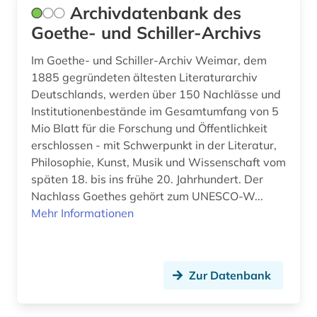
italienisch (1)
Archivdatenbank des
Goethe- und Schiller-Archivs
jazz (4)
Im Goethe- und Schiller-Archiv Weimar, dem
jiddistik (2)
1885 gegründeten ältesten Literaturarchiv
Deutschlands, werden über 150 Nachlässe und
judaistik (3)
Institutionenbestände im Gesamtumfang von 5
juden (2)
Mio Blatt für die Forschung und Öffentlichkeit
erschlossen - mit Schwerpunkt in der Literatur,
judentum (3)
Philosophie, Kunst, Musik und Wissenschaft vom
späten 18. bis ins frühe 20. Jahrhundert. Der
katalog (3)
Nachlass Goethes gehört zum UNESCO-W...
klang (1)
Mehr Informationen
klassik (1)
klassische musik (1)
Zur Datenbank
klassische studien (2)