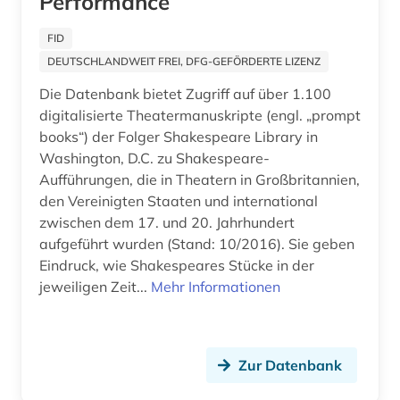
Performance
filmwissenschaft (1)
Oesterreich (2)
forschung (1)
FID
DEUTSCHLANDWEIT FREI, DFG-GEFÖRDERTE LIZENZ
Osteuropa (2)
forstwissenschaft (1)
Die Datenbank bietet Zugriff auf über 1.100
Ostmitteleuropa (1)
fotografie (2)
digitalisierte Theatermanuskripte (engl. „prompt
books“) der Folger Shakespeare Library in
Polen (2)
frankreich (1)
Washington, D.C. zu Shakespeare-
Aufführungen, die in Theatern in Großbritannien,
Rumänien (1)
französisch (1)
den Vereinigten Staaten und international
Russland, Sowjetunion (1)
zwischen dem 17. und 20. Jahrhundert
führer (1)
aufgeführt wurden (Stand: 10/2016). Sie geben
Schweden (2)
galloromanistik (1)
Eindruck, wie Shakespeares Stücke in der
jeweiligen Zeit...
Mehr Informationen
Schweiz (4)
gehörbildung (1)
Serbien (1)
geistesgeschichte (2)
Slowakei (1)
Zur Datenbank
geisteswissenschaften (1)