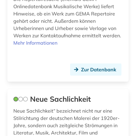
Onlinedatenbank Musikalische Werke) liefert
literaturwissenschaft (3)
Hinweise, ob ein Werk zum GEMA Repertoire
malen (1)
gehört oder nicht. Außerdem können
Urheberinnen und Urheber sowie Verlage von
mathe (1)
Werken zur Kontaktaufnahme ermittelt werden.
Mehr Informationen
medien (1)
medienkunst (1)
medizingeschichte (1)
Zur Datenbank
mediävistik (1)
medley (1)
Neue Sachlichkeit
melodie (1)
Neue Sachlichkeit“ bezeichnet nicht nur eine
Stilrichtung der deutschen Malerei der 1920er-
mittelalter (1)
Jahre, sondern auch zeitgleiche Strömungen in
mode (1)
Literatur, Musik, Architektur, Film und