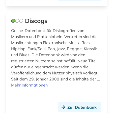
schweden (1)
schweiz (2)
Discogs
shakespeare (1)
Online-Datenbank für Diskografien von
sinti (1)
Musikern und Plattenlabeln. Vertreten sind die
software (2)
Musikrichtungen Elektronische Musik, Rock,
HipHop, Funk/Soul, Pop, Jazz, Reggae, Klassik
song (1)
und Blues. Die Datenbank wird von den
registrierten Nutzern selbst befüllt. Neue Titel
sounddesign (1)
dürfen nur eingebracht werden, wenn die
soziale arbeit (1)
Veröffentlichung dem Nutzer physisch vorliegt.
Seit dem 29. Januar 2008 sind die Inhalte der ...
sozialgeschichte (1)
Mehr Informationen
spiel (1)
spiele (1)
Zur Datenbank