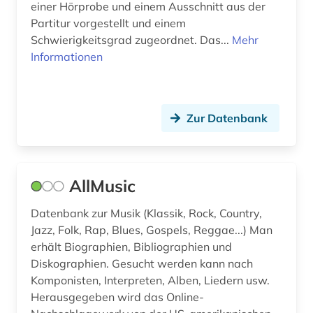
einer Hörprobe und einem Ausschnitt aus der
Partitur vorgestellt und einem
pop (2)
Schwierigkeitsgrad zugeordnet. Das...
Mehr
popmusik (1)
Informationen
primärquelle (1)
psychologie (1)
Zur Datenbank
quelle (6)
rabbinische lehre (1)
AllMusic
rabbinistische lehre (1)
Datenbank zur Musik (Klassik, Rock, Country,
race (1)
Jazz, Folk, Rap, Blues, Gospels, Reggae...) Man
erhält Biographien, Bibliographien und
recherche (1)
Diskographien. Gesucht werden kann nach
Komponisten, Interpreten, Alben, Liedern usw.
recht (2)
Herausgegeben wird das Online-
register (1)