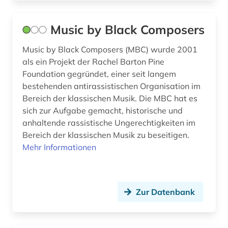
Slowenien (1)
gender (1)
Suedosteuropa (1)
geografie (2)
Music by Black Composers
Tschechische Republik (1)
geowissenschaften (1)
Music by Black Composers (MBC) wurde 2001
als ein Projekt der Rachel Barton Pine
Ukraine (1)
germanistik (2)
Foundation gegründet, einer seit langem
Ungarn (1)
bestehenden antirassistischen Organisation im
gesamtausgabe (2)
Bereich der klassischen Musik. Die MBC hat es
geschichte (23)
sich zur Aufgabe gemacht, historische und
anhaltende rassistische Ungerechtigkeiten im
geschichte 1000-1500 (1)
Bereich der klassischen Musik zu beseitigen.
Mehr Informationen
geschichte 1450-1800 (1)
geschichte 1490-1960 (1)
geschichte 1600-1995 (1)
Zur Datenbank
geschichte 1690-1783 (1)