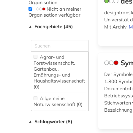
des
Organisation
Nicht an meiner
designtransfe
Organisation verfügbar
Universität 
Fachgebiete (45)
Mit Archiv.
M
▲
Agrar- und
Sym
Forstwissenschaft,
Gartenbau,
Der Symbole-
Ernährungs- und
Haushaltswissenschaft
1.800 Symbol
(0)
Dokumentatio
Betriebssyst
Allgemeine
Stichworten 
Naturwissenschaft (0)
Bezeichnung
Allgemeine und
Schlagwörter (8)
fachübergreifende
▲
Datenbanken (0)