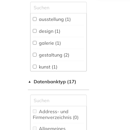
Allgemeine und
vergleichende Sprach-
und
ausstellung (1)
Literaturwissenschaft.
Indogermanistik.
design (1)
Außereuropäische
Sprachen und
galerie (1)
Literaturen (0)
gestaltung (2)
Anglistik.
Amerikanistik (0)
kunst (1)
Archäologie (0)
piktogramm (1)
Datenbanktyp (17)
▲
Architektur,
technische unterlage
Bauingenieur- und
(1)
Vermessungswesen (0)
verzeichnis (1)
Biologie,
Address- und
Biotechnologie (0)
Firmenverzeichnis (0
)
Buch- und
Allgemeines