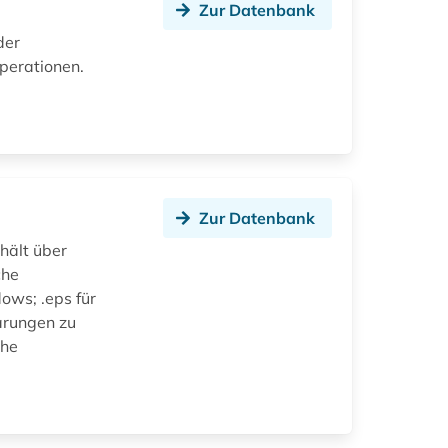
Zur Datenbank
der
operationen.
Zur Datenbank
hält über
che
ows; .eps für
ärungen zu
che