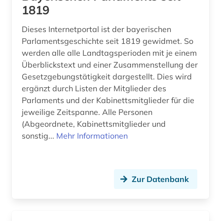
1819
kloster (1)
Dieses Internetportal ist der bayerischen
kommentar (3)
Parlamentsgeschichte seit 1819 gewidmet. So
kommunalrecht (1)
werden alle alle Landtagsperioden mit je einem
Überblickstext und einer Zusammenstellung der
kulturerbe (2)
Gesetzgebungstätigkeit dargestellt. Dies wird
ergänzt durch Listen der Mitglieder des
kulturgeschichte (1)
Parlaments und der Kabinettsmitglieder für die
kulturwissenschaften (1)
jeweilige Zeitspanne. Alle Personen
(Abgeordnete, Kabinettsmitglieder und
kunst (1)
sonstig...
Mehr Informationen
künstler (1)
landeskunde (2)
Zur Datenbank
landesrecht (1)
landschaftspflege (1)