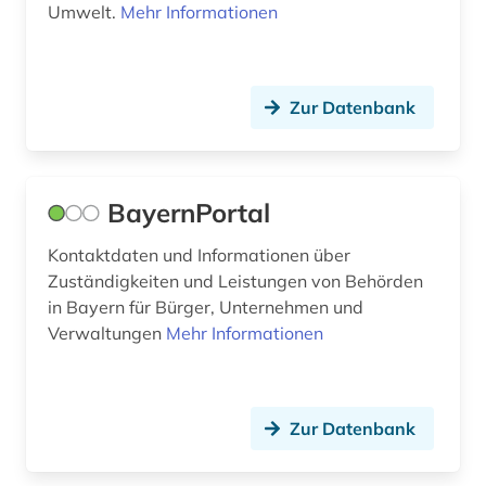
Umwelt.
Mehr Informationen
gelehrter (1)
gemeinde (1)
geographie (1)
Zur Datenbank
geotopschutz (1)
geowissenschaftlicher naturschutz (1)
BayernPortal
gerichtsentscheidung (1)
Kontaktdaten und Informationen über
Zuständigkeiten und Leistungen von Behörden
geschichte (12)
in Bayern für Bürger, Unternehmen und
geschichte 1501-2000 (1)
Verwaltungen
Mehr Informationen
geschichte 1818-1918 (1)
geschichte 1819 (1)
Zur Datenbank
geschichte 1872-1918 (1)