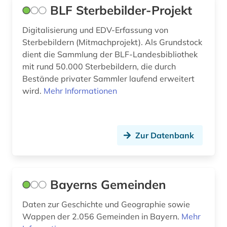
BLF Sterbebilder-Projekt
quelle (1)
Digitalisierung und EDV-Erfassung von
realschule (1)
Sterbebildern (Mitmachprojekt). Als Grundstock
dient die Sammlung der BLF-Landesbibliothek
recht (2)
mit rund 50.000 Sterbebildern, die durch
rechtsprechung (1)
Bestände privater Sammler laufend erweitert
wird.
Mehr Informationen
regensburg (1)
regierungsbezirk oberpfalz (1)
Zur Datenbank
regionalbibliografie (1)
regionalgeschichte (1)
sammlung (1)
Bayerns Gemeinden
schriftsteller (2)
Daten zur Geschichte und Geographie sowie
Wappen der 2.056 Gemeinden in Bayern.
Mehr
schrifttum (1)