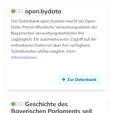
geschichte <1700-1824> (1)
open.bydata
gesetz (1)
Die Datenbank open bydata macht als Open-
gesetzgebung (1)
Data-Portal öffentliche Verwaltungsdaten der
Bayerischen Verwaltungsbehörden frei
grab (1)
zugänglich. Ein automatisierter Zugriff auf die
enthaltenen Daten ist über frei verfügbare
gymnasium (1)
Schnittstellen (APIs) möglich.
Mehr
historische landeskunde (2)
Informationen
historische persönlichkeit (1)
hochwasser (1)
Zur Datenbank
judentum (1)
karte (2)
Geschichte des
klima (1)
Bayerischen Parlaments seit