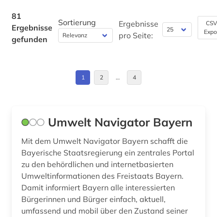
Theologie und Religionswissenschaften (2)
digitale sammlungen (1)
81
Werkstoffwissenschaften und
Sortierung
Ergebnisse
CSV
dokumentation (1)
Ergebnisse
Fertigungstechnik (0)
Expo
pro Seite:
gefunden
dynastie (1)
Wirtschaftswissenschaften (5)
energieversorgung (1)
Wissenschaftskunde, Forschung, Hochschul-,
Museumswesen (1)
1
2
…
4
europa (1)
findbuch (1)
Umwelt Navigator Bayern
findmittel (1)
Mit dem Umwelt Navigator Bayern schafft die
flora (1)
Bayerische Staatsregierung ein zentrales Portal
forstwirtschaft (1)
zu den behördlichen und internetbasierten
Umweltinformationen des Freistaats Bayern.
fotosammlung (1)
Damit informiert Bayern alle interessierten
Bürgerinnen und Bürger einfach, aktuell,
friedhof (1)
umfassend und mobil über den Zustand seiner