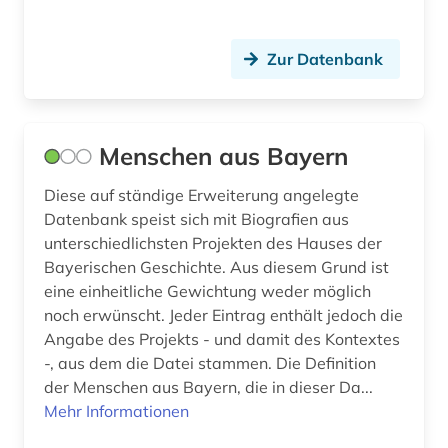
unterfranken (2)
Zur Datenbank
verwaltung (1)
verwaltungsrecht (1)
Menschen aus Bayern
verwaltungsvorschrift (1)
Diese auf ständige Erweiterung angelegte
verwaltungswissenschaft (3)
Datenbank speist sich mit Biografien aus
verzeichnis (3)
unterschiedlichsten Projekten des Hauses der
Bayerischen Geschichte. Aus diesem Grund ist
volkskunde (1)
eine einheitliche Gewichtung weder möglich
noch erwünscht. Jeder Eintrag enthält jedoch die
vor- und frühgeschichte (1)
Angabe des Projekts - und damit des Kontextes
wald (1)
-, aus dem die Datei stammen. Die Definition
der Menschen aus Bayern, die in dieser Da...
waldboden (1)
Mehr Informationen
wirtschaftsarchiv (1)