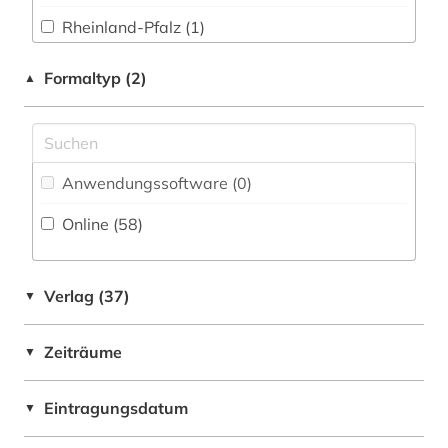
biodiversität (1)
Rheinland-Pfalz (1)
Philosophie (1)
biogas (1)
Tschechische Republik (1)
Formaltyp (2)
▲
Physik (0)
biografie (2)
Politologie (8)
biographie (2)
Psychologie (0)
bodendenkmal (1)
Anwendungssoftware (0
)
Rechtswissenschaft (11)
bodenfeuchte (1)
Online (58
)
Romanistik (0)
botanik (1)
Slavistik (0)
böhmen (1)
Verlag (37)
▼
Soziologie (4)
datensammlung (2)
Zeiträume
▼
Sport (0)
denkmalpflege (2)
Eintragungsdatum
Technik (0)
▼
deutschland (4)