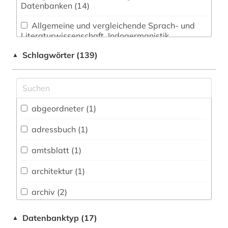
Datenbanken (14)
Allgemeine und vergleichende Sprach- und
Literaturwissenschaft. Indogermanistik.
Außereuropäische Sprachen und Literaturen (2)
Schlagwörter (139)
▲
Anglistik. Amerikanistik (0)
Archäologie (2)
Architektur, Bauingenieur- und
abgeordneter (1)
Vermessungswesen (3)
adressbuch (1)
Biologie, Biotechnologie (4)
amtsblatt (1)
Buch- und Bibliothekswesen,
Informationswissenschaft (1)
architektur (1)
Chemie und Pharmazie (0)
archiv (2)
Elektrotechnik, Elektronik, Nachrichtentechnik
archive (1)
Datenbanktyp (17)
▲
(0)