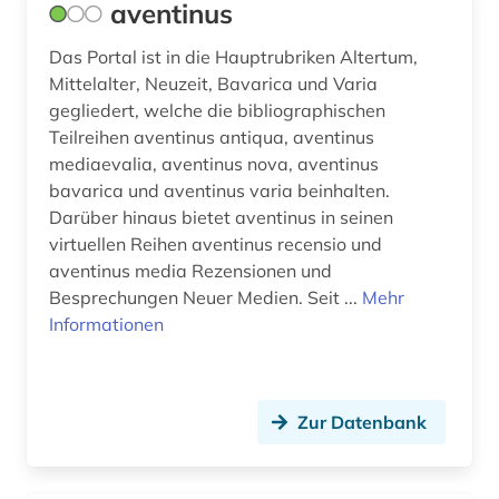
aventinus
landtag (4)
Das Portal ist in die Hauptrubriken Altertum,
landwirtschaft (1)
Mittelalter, Neuzeit, Bavarica und Varia
gegliedert, welche die bibliographischen
laufbahnrecht (1)
Teilreihen aventinus antiqua, aventinus
luftbild (2)
mediaevalia, aventinus nova, aventinus
bavarica und aventinus varia beinhalten.
mainfranken (2)
Darüber hinaus bietet aventinus in seinen
virtuellen Reihen aventinus recensio und
mundart (3)
aventinus media Rezensionen und
Besprechungen Neuer Medien. Seit ...
Mehr
museologie (1)
Informationen
museumskunde (1)
musiker (2)
Zur Datenbank
musikgeschichte (1)
münchen (1)