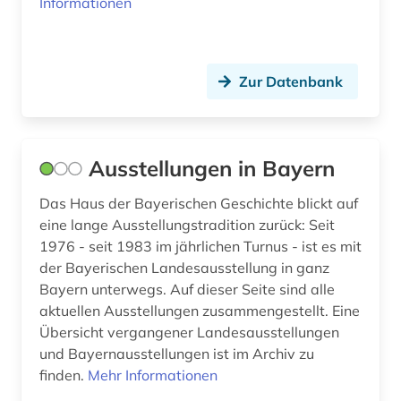
Informationen
sozialdaten (1)
sprachatlas (1)
Zur Datenbank
statistik (6)
sterbebildchen (1)
Ausstellungen in Bayern
stiftung (1)
Das Haus der Bayerischen Geschichte blickt auf
topografische karte (2)
eine lange Ausstellungstradition zurück: Seit
1976 - seit 1983 im jährlichen Turnus - ist es mit
topographie (1)
der Bayerischen Landesausstellung in ganz
topographische karte (3)
Bayern unterwegs. Auf dieser Seite sind alle
aktuellen Ausstellungen zusammengestellt. Eine
tschechien (1)
Übersicht vergangener Landesausstellungen
und Bayernausstellungen ist im Archiv zu
umwelt (1)
finden.
Mehr Informationen
umweltdaten (1)