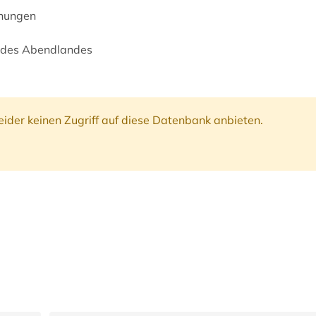
hnungen
 des Abendlandes
ider keinen Zugriff auf diese Datenbank anbieten.