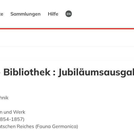
te
Sammlungen
Hilfe
EN
e Bibliothek : Jubiläumsausg
hnik
n und Werk
1854-1857)
utschen Reiches (Fauna Germanica)