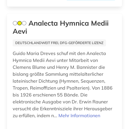
bürokommunikation (1)
cgm 19 (1)
Analecta Hymnica Medii
chemie (1)
Aevi
china (4)
DEUTSCHLANDWEIT FREI, DFG-GEFÖRDERTE LIZENZ
christoph martin (1)
Guido Maria Dreves schuf mit den Analecta
Hymnica Medii Aevi unter Mitarbeit von
chronikhandschrift (1)
Clemens Blume und Henry M. Bannister die
bislang größte Sammlung mittelalterlicher
company london (1)
lateinischer Dichtung (Hymnen, Sequenzen,
computerlinguistik (1)
Tropen, Reimoffizien und Psalterien). Von 1886
bis 1926 erschienen 55 Bände. Die
computertechnologie (1)
elektronische Ausgabe von Dr. Erwin Rauner
versucht die Erkenntnisziele ihrer Herausgeber
corona (1)
zu erfüllen, indem n...
Mehr Informationen
côte divoire (1)