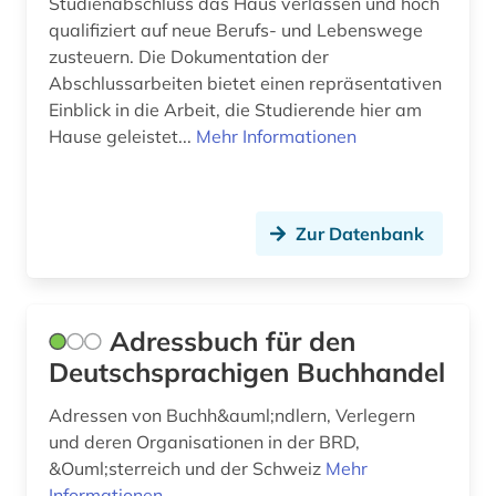
Studienabschluss das Haus verlassen und hoch
branchenbuch (1)
qualifiziert auf neue Berufs- und Lebenswege
brief (1)
zusteuern. Die Dokumentation der
Abschlussarbeiten bietet einen repräsentativen
briefe (1)
Einblick in die Arbeit, die Studierende hier am
Hause geleistet...
Mehr Informationen
briefsammlung (1)
browser (1)
Zur Datenbank
brüssel (3)
buch (13)
buchauktion (3)
Adressbuch für den
Deutschsprachigen Buchhandel
buchbesitz (1)
Adressen von Buchh&auml;ndlern, Verlegern
buchdruck (9)
und deren Organisationen in der BRD,
buchdrucker (3)
&Ouml;sterreich und der Schweiz
Mehr
Informationen