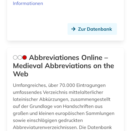
Informationen
Roemisches Reich (1)
bibelausgabe (1)
Rumänien (1)
bibliografie (21)
Zur Datenbank
Russland, Sowjetunion (5)
bibliografieren (1)
Sachsen (2)
bibliografin (1)
Schweden (6)
Abbreviationes Online –
bibliographie (14)
Medieval Abbreviations on the
Schweiz (11)
bibliographie 1570-1732 (1)
Web
Slowakei (1)
bibliographie 1800 - 2009 (1)
Umfangreiches, über 70.000 Eintragungen
Spanien (3)
umfassendes Verzeichnis mittelalterlicher
bibliographie mit abstracts und volltexten (1)
lateinischer Abkürzungen, zusammengestellt
Suedosteuropa (1)
auf der Grundlage von Handschriften aus
bibliographische zeitschrift (1)
großen und kleinen europäischen Sammlungen
Thueringen (3)
bibliometrie (1)
sowie einschlägigen gedruckten
Tschechische Republik (11)
Abbreviaturenverzeichnissen. Die Datenbank