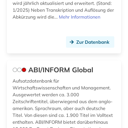
bibliophilie (1)
wird jährlich aktualisiert und erweitert. (Stand:
Tuerkei (2)
1/2025) Neben Transkription und Auflösung der
biblioteca apostolica vaticana (1)
Abkürzung wird die...
Mehr Informationen
USA (4)
bibliothek (39)
Ukraine (2)
bibliothek der hansestadt lübeck (1)
Zur Datenbank
Ungarn (4)
bibliotheksbau (1)
Vatikanstadt (3)
bibliotheksbestand (1)
ABI/INFORM Global
bibliotheksgeschichte (1)
Aufsatzdatenbank für
bibliotheksgeschichte (1)
Wirtschaftswissenschaften und Management.
bibliotheksrecht (1)
Ausgewertet werden ca. 3.000
Zeitschriftentitel, überwiegend aus dem anglo-
bibliothekssigel (1)
amerikan. Sprachraum, aber auch deutsche
Titel. Von diesen sind ca. 1.900 Titel im Volltext
bibliothekswesen (12)
enthalten. ABI/INFORM bietet darüberhinaus