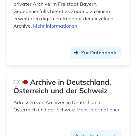
privater Archive im Freistaat Bayern.
formalerschließung (1)
Gegebenenfalls bietet es Zugang zu einem
erweiterten digitalen Angebot der einzelnen
formalkatalogisierung (2)
Archive.
Mehr Informationen
forschungsbibliothek (2)
forschungsbibliothek gotha (1)
Zur Datenbank
forschungsdaten (2)
fotografie (2)
Archive in Deutschland,
francesco (1)
Österreich und der Schweiz
franken (1)
Adressen von Archiven in Deutschland,
Österreich und der Schweiz
frankreich (5)
Mehr Informationen
französisch (2)
frau (2)