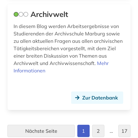
gregorius <vii. (1)
Archivwelt
griechisch (8)
In diesem Blog werden Arbeitsergebnisse von
griechisch-römisches ägypten (3)
Studierenden der Archivschule Marburg sowie
zu allen aktuellen Fragen aus allen archivischen
großbritannien (2)
Tätigkeitsbereichen vorgestellt, mit dem Ziel
großbrittanien (1)
einer breiten Diskussion von Themen aus
Archivwelt und Archivwissenschaft.
Mehr
halle (1)
Informationen
handbuch (1)
handschrift (72)
Zur Datenbank
handschriften (3)
handschriftenkatalog (1)
handschriftenkatalogisierung (1)
Nächste Seite
1
2
…
17