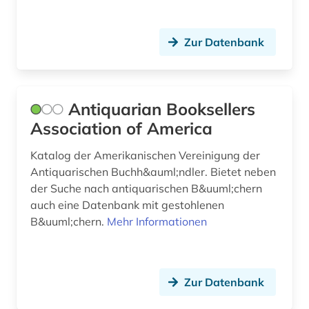
deutsch (3)
Zur Datenbank
deutscher bibliothekartag (1)
deutsches historisches museum (1)
deutsches sprachgebiet (5)
Antiquarian Booksellers
Association of America
deutschland (14)
Katalog der Amerikanischen Vereinigung der
deutschland (gebiet unter alliierter besatzung,
sowjetische zone) (1)
Antiquarischen Buchh&auml;ndler. Bietet neben
der Suche nach antiquarischen B&uuml;chern
deutschland <bundesrepublik> (1)
auch eine Datenbank mit gestohlenen
B&uuml;chern.
Mehr Informationen
diaspora (1)
dienstleistungen (1)
digital database (1)
Zur Datenbank