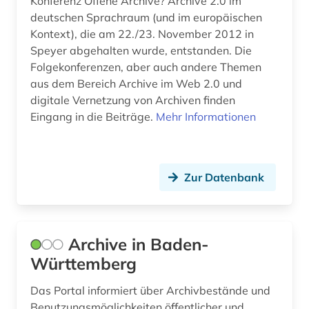
Konferenz Offene Archive? Archive 2.0 im
europa (10)
deutschen Sprachraum (und im europäischen
Kontext), die am 22./23. November 2012 in
europäische geistesgeschichte (1)
Speyer abgehalten wurde, entstanden. Die
evangeliar (1)
Folgekonferenzen, aber auch andere Themen
aus dem Bereich Archive im Web 2.0 und
exlibris (1)
digitale Vernetzung von Archiven finden
Eingang in die Beiträge.
Mehr Informationen
exponat (1)
fachinformationsdienst (1)
Zur Datenbank
fakismile (1)
faksimile (5)
familienchronik (1)
Archive in Baden-
Württemberg
farbherstellung (1)
Das Portal informiert über Archivbestände und
fid adlr.link für die medien-, kommunikations-
und filmwissenschaft (1)
Benutzungsmöglichkeiten öffentlicher und