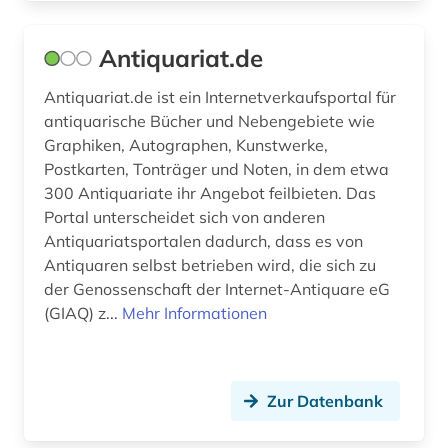
digital humanities (2)
digitale edition (1)
Antiquariat.de
digitale medien (1)
Antiquariat.de ist ein Internetverkaufsportal für
antiquarische Bücher und Nebengebiete wie
digitale musikalien (2)
Graphiken, Autographen, Kunstwerke,
digitalisat (7)
Postkarten, Tonträger und Noten, in dem etwa
300 Antiquariate ihr Angebot feilbieten. Das
digitalisierung (9)
Portal unterscheidet sich von anderen
Antiquariatsportalen dadurch, dass es von
diplomarbeit (1)
Antiquaren selbst betrieben wird, die sich zu
der Genossenschaft der Internet-Antiquare eG
discovery service (1)
(GIAQ) z...
Mehr Informationen
dissertation (3)
dokumentlieferung (1)
Zur Datenbank
dreißigjähriger krieg (1)