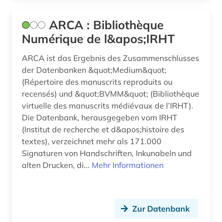
drittes reich (1)
ARCA : Bibliothèque
druck (1)
Numérique de l&apos;IRHT
drucker (1)
ARCA ist das Ergebnis des Zusammenschlusses
druckerzeugnis (2)
der Datenbanken &quot;Medium&quot;
(Répertoire des manuscrits reproduits ou
druckgeschichte (3)
recensés) und &quot;BVMM&quot; (Bibliothèque
druckgraphik (1)
virtuelle des manuscrits médiévaux de l’IRHT).
Die Datenbank, herausgegeben vom IRHT
druckindustrie (2)
(Institut de recherche et d&apos;histoire des
textes), verzeichnet mehr als 171.000
druckwerk (9)
Signaturen von Handschriften, Inkunabeln und
alten Drucken, di...
dunhuang (1)
Mehr Informationen
dunhuang-handschriften (1)
dänemark (1)
Zur Datenbank