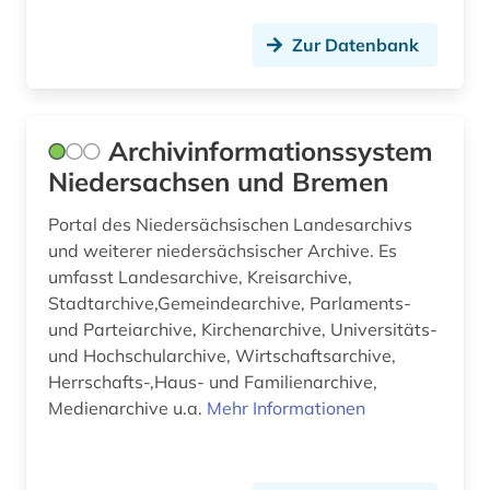
geschichte &lt;1475-1700&gt; (1)
Zur Datenbank
geschichte 1073-1085 (1)
geschichte 1150-1350 (1)
geschichte 1200-2000 (1)
Archivinformationssystem
Niedersachsen und Bremen
geschichte 1300-1600 (1)
Portal des Niedersächsischen Landesarchivs
geschichte 1450-1700 (1)
und weiterer niedersächsischer Archive. Es
geschichte 1450-1900 (1)
umfasst Landesarchive, Kreisarchive,
Stadtarchive,Gemeindearchive, Parlaments-
geschichte 1480-1900 (1)
und Parteiarchive, Kirchenarchive, Universitäts-
und Hochschularchive, Wirtschaftsarchive,
geschichte 1500 – 1800 (1)
Herrschafts-,Haus- und Familienarchive,
geschichte 1501-1600 (1)
Medienarchive u.a.
Mehr Informationen
geschichte 1554 – 2007 (1)