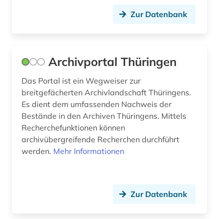
geschlechterforschung (1)
Zur Datenbank
giambattista (1)
gießen (1)
Archivportal Thüringen
glossar (1)
Das Portal ist ein Wegweiser zur
glosse (1)
breitgefächerten Archivlandschaft Thüringens.
goethe (1)
Es dient dem umfassenden Nachweis der
Bestände in den Archiven Thüringens. Mittels
goldschmiedekunst (1)
Recherchefunktionen können
archivübergreifende Recherchen durchführt
gotha (4)
werden.
Mehr Informationen
grafik (2)
graphik (1)
Zur Datenbank
graphiken (2)