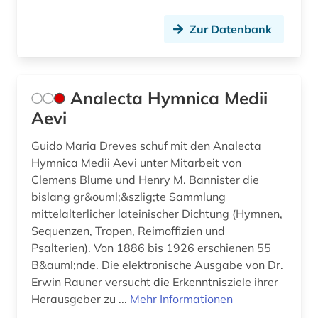
das große tucher-geschlechterbuch (1)
Zur Datenbank
datenbankmanagementsysteme (3)
datensammlung (1)
Analecta Hymnica Medii
datenspeicherung (1)
Aevi
datenverarbeitung (1)
Guido Maria Dreves schuf mit den Analecta
deinard (1)
Hymnica Medii Aevi unter Mitarbeit von
Clemens Blume und Henry M. Bannister die
demotisch (1)
bislang gr&ouml;&szlig;te Sammlung
mittelalterlicher lateinischer Dichtung (Hymnen,
den haag (2)
Sequenzen, Tropen, Reimoffizien und
dendi (1)
Psalterien). Von 1886 bis 1926 erschienen 55
B&auml;nde. Die elektronische Ausgabe von Dr.
design (3)
Erwin Rauner versucht die Erkenntnisziele ihrer
Herausgeber zu ...
Mehr Informationen
det kongelige bibliotek (1)