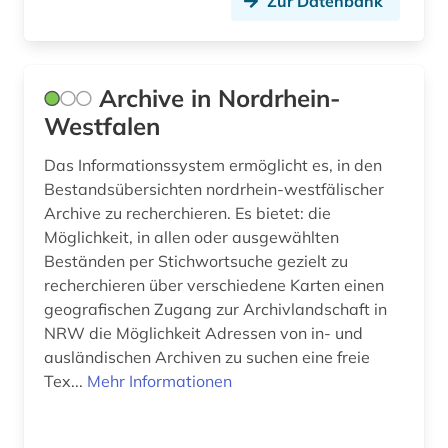
Zur Datenbank
frauenarbeit (1)
freie universität (1)
Archive in Nordrhein-
frühdruck (3)
Westfalen
frühe neuzeit (1)
Das Informationssystem ermöglicht es, in den
Bestandsübersichten nordrhein-westfälischer
fürstlich waldecksche hofbibliothek (1)
Archive zu recherchieren. Es bietet: die
Möglichkeit, in allen oder ausgewählten
galloromanistik (1)
Beständen per Stichwortsuche gezielt zu
gebrauchsmuster (1)
recherchieren über verschiedene Karten einen
geografischen Zugang zur Archivlandschaft in
gebäude (1)
NRW die Möglichkeit Adressen von in- und
ausländischen Archiven zu suchen eine freie
geisteswissenschaften (18)
Tex...
Mehr Informationen
gelehrtenbibliothek (1)
gemeinsame körperschaftsdatei (werk) (1)