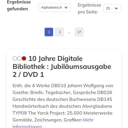
Ergebnisse
Europa (18)
Ergebnisse
gefunden
autografen (1)
pro Seite:
Finnland (2)
autograph (3)
Frankreich (9)
1
2
…
17
autographen (1)
Großbritannien (7)
avantgarde (1)
Hessen (3)
baden (1)
10 Jahre Digitale
Irland (1)
Bibliothek : Jubiläumsausgabe
baden-württemberg (6)
2 / DVD 1
Island (1)
bagdad (1)
Enth. die 4 Werke DB010 Johann Wolfgang von
Israel (2)
ballade (1)
Goethe: Briefe, Tagebücher, Gespräche DB026
Italien (5)
Geschichte des deutschen Buchwesens DB145
bamberg (1)
Handwörterbuch des deutschen Aberglaubens
Japan (1)
TYP09 The Yorck Project: 25.000 Meisterwerke
bartensleben <familie> (1)
Gemälde, Zeichnungen, Grafiken
Mehr
Jugoslawien (1)
Informationen
bayerische staatsbibliothek (3)