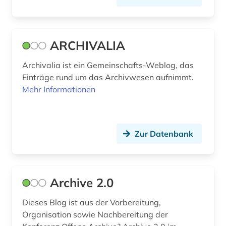
englisch (2)
enzyklopädie (1)
ARCHIVALIA
ephraim (1)
Archivalia ist ein Gemeinschafts-Weblog, das
epigraphik (1)
Einträge rund um das Archivwesen aufnimmt.
erfurt (1)
Mehr Informationen
ernst i. (1)
erschließung (1)
Zur Datenbank
erwerbung (1)
erzbischof (1)
Archive 2.0
erziehungswissenschaften (2)
Dieses Blog ist aus der Vorbereitung,
ethnologie (1)
Organisation sowie Nachbereitung der