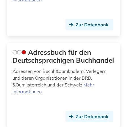
bucheinband (4)
buchgeschichte (2)
Zur Datenbank
buchgeschichte &amp;lt;fach&amp;gt; (1)
buchgeschichte &lt;fach&gt; (3)
buchgestaltung (1)
Adressbuch für den
Deutschsprachigen Buchhandel
buchhandel (11)
Adressen von Buchh&auml;ndlern, Verlegern
buchhändler (1)
und deren Organisationen in der BRD,
buchkunde (1)
&Ouml;sterreich und der Schweiz
Mehr
Informationen
buchkunst (2)
buchmalerei (3)
Zur Datenbank
buchproduktion (1)