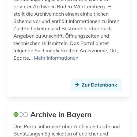
privater Archive in Baden-Württemberg. Es
fid anglo-american culture (1)
stellt die Archive nach einem einheitlichen
Schema vor und enthält Informationen zu ihren
fid buch-, bibliotheks- und
Zuständigkeiten und Beständen, aber auch
informationswissenschaft (1)
Angaben zu Anschrift, Öffnungszeiten und
fid buch-, bibliotheks- und informations­
technischen Hilfsmitteln. Das Portal bietet
wissen­schaft (2)
folgende Suchmöglichkeiten: Archivname, Ort,
Sparte...
Mehr Informationen
fid ost-, ostmittel- und südosteuropa (2)
film (1)
findmittel (1)
Zur Datenbank
finnland (2)
firmen (1)
Archive in Bayern
flugblattlied (1)
Das Portal informiert über Archivbestände und
Benützungsmöglichkeiten öffentlicher und
flugschrift (2)