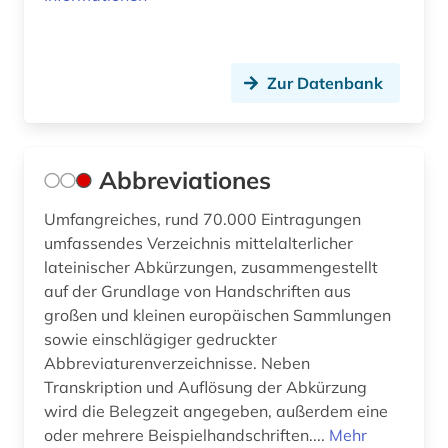
Kanada (1)
bayern (1)
Niederlande (5)
belarus (1)
Zur Datenbank
Niedersachsen (1)
belgien (1)
Nordrhein-Westfalen (1)
benin (1)
Abbreviationes
Norwegen (1)
berlin (2)
Umfangreiches, rund 70.000 Eintragungen
Oesterreich (14)
bestand (1)
umfassendes Verzeichnis mittelalterlicher
Osmanisches Reich (2)
lateinischer Abkürzungen, zusammengestellt
bestandserhalt (1)
auf der Grundlage von Handschriften aus
Ostasien (3)
großen und kleinen europäischen Sammlungen
bestandserhaltung (1)
sowie einschlägiger gedruckter
Osteuropa (1)
Abbreviaturenverzeichnisse. Neben
betriebssystem (1)
Transkription und Auflösung der Abkürzung
Palaestina (1)
betriebswirtschaftslehre (1)
wird die Belegzeit angegeben, außerdem eine
Polen (2)
oder mehrere Beispielhandschriften....
Mehr
bibel (1)