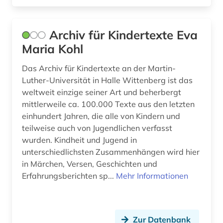
e-learning (2)
edition (3)
Archiv für Kindertexte Eva
eichstätt (1)
Maria Kohl
elektronische bibliothek (7)
Das Archiv für Kindertexte an der Martin-
Luther-Universität in Halle Wittenberg ist das
elektronische publikation (3)
weltweit einzige seiner Art und beherbergt
mittlerweile ca. 100.000 Texte aus den letzten
elektronische ressource (4)
einhundert Jahren, die alle von Kindern und
elektronische zeitschrift (5)
teilweise auch von Jugendlichen verfasst
wurden. Kindheit und Jugend in
elektronisches buch (22)
unterschiedlichsten Zusammenhängen wird hier
in Märchen, Versen, Geschichten und
elektronisches publizieren (1)
Erfahrungsberichten sp...
Mehr Informationen
emblem (1)
england (1)
Zur Datenbank