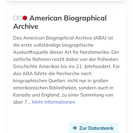
buchrolle (1)
buchwesen (11)
American Biographical
Archive
buchwissenschaft (5)
Das American Biographical Archive (ABA) ist
budapest (1)
die erste vollständige biographische
Auskunftsquelle dieser Art für Nordamerika. Der
bulgarien (1)
zeitliche Rahmen reicht dabei von der frühesten
bulgaristik (1)
Geschichte Amerikas bis ins 21. Jahrhundert. Für
das ABA führte die Recherche nach
burkina faso (1)
biographischen Quellen, nicht nur in großen
amerikanischen Bibliotheken, sondern auch in
byzantinisches ägypten (3)
Kanada und England, zu einer Sammlung von
bänkelsang (1)
über 7...
Mehr Informationen
böhmen (2)
böhmische länder (4)
Zur Datenbank