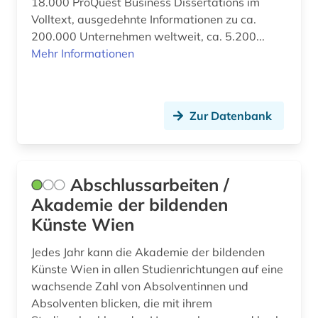
18.000 ProQuest Business Dissertations im
bibliothekswissenschaft (11)
Volltext, ausgedehnte Informationen zu ca.
bibliothekswissenschaften (2)
200.000 Unternehmen weltweit, ca. 5.200...
Mehr Informationen
bibliothèque municipale (1)
bibliothèque royale albert i. (2)
Zur Datenbank
bilddatenbank (2)
bildungsgeschichte (1)
bildungswesen (1)
Abschlussarbeiten /
Akademie der bildenden
biografie (2)
Künste Wien
bisexualität (1)
Jedes Jahr kann die Akademie der bildenden
bodoni (1)
Künste Wien in allen Studienrichtungen auf eine
wachsende Zahl von Absolventinnen und
book of kells (1)
Absolventen blicken, die mit ihrem