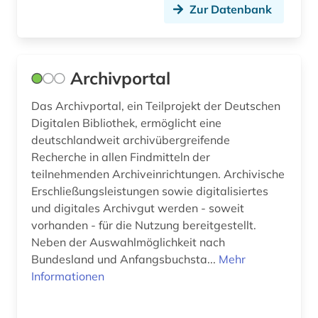
geschichte 1570-1732 (1)
Zur Datenbank
geschichte 1700-1836 (1)
geschichte 1750-1848 (1)
Archivportal
geschichte 1801-1878 (1)
Das Archivportal, ein Teilprojekt der Deutschen
geschichte 1944-1948 (1)
Digitalen Bibliothek, ermöglicht eine
deutschlandweit archivübergreifende
geschichte 400-1700 (1)
Recherche in allen Findmitteln der
teilnehmenden Archiveinrichtungen. Archivische
geschichte 500-1500 (2)
Erschließungsleistungen sowie digitalisiertes
geschichte 500-1520 (1)
und digitales Archivgut werden - soweit
vorhanden - für die Nutzung bereitgestellt.
geschichte <1000-1140> (1)
Neben der Auswahlmöglichkeit nach
Bundesland und Anfangsbuchsta...
Mehr
geschichte <1455-1830> (1)
Informationen
geschichte anfänge-1550 (1)