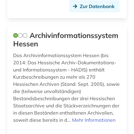
Zur Datenbank
gemeinsame normdatei <werk> (1)
gemälde (1)
Archivinformationssystem
gender studies (1)
Hessen
genf (1)
Das Archivinformationssystem Hessen (bis
geografie (2)
2014: Das Hessische Archiv-Dokumentations-
und Informationssystem - HADIS) enthält
georg (1)
Kurzbeschreibungen zu mehr als 270
Hessischen Archiven (Stand: Sept. 2005), sowie
germanistik (1)
die (teilweise unvollständigen)
gertrud (1)
Bestandsbeschreibungen der drei Hessischen
Staatsarchive und die Stückverzeichnungen der
geschichte (36)
in diesen Beständen enthaltenen Archivalien,
soweit diese bereits in d...
Mehr Informationen
geschichte &lt;1400-1600&gt; (1)