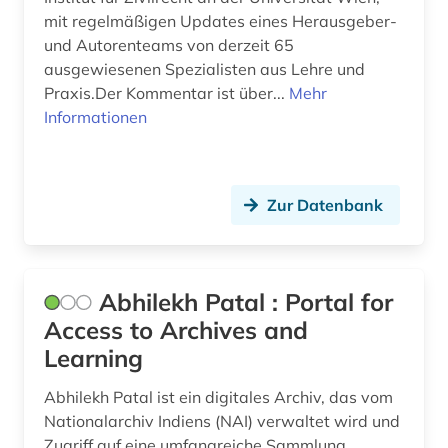
berlin deutsches institut für menschenrechte
mit regelmäßigen Updates eines Herausgeber-
(1)
und Autorenteams von derzeit 65
berufliche fortbildung (1)
ausgewiesenen Spezialisten aus Lehre und
Praxis.Der Kommentar ist über...
Mehr
berufliche weiterbildung (1)
Informationen
berufsbildungsgesetz (1)
berufsforschung (1)
Zur Datenbank
berufsrecht (1)
besatzungsmacht (1)
Abhilekh Patal : Portal for
beschluss (1)
Access to Archives and
beschäftigung (1)
Learning
besoldung (2)
Abhilekh Patal ist ein digitales Archiv, das vom
Nationalarchiv Indiens (NAI) verwaltet wird und
besoldungsrecht (6)
Zugriff auf eine umfangreiche Sammlung