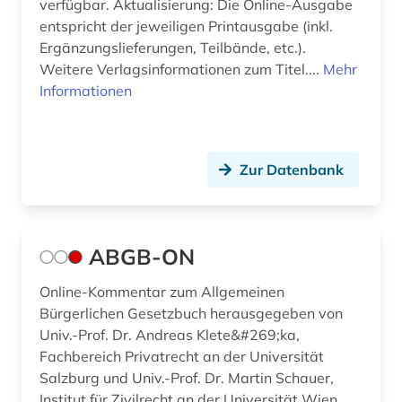
beeinträchtigung (1)
verfügbar. Aktualisierung: Die Online-Ausgabe
entspricht der jeweiligen Printausgabe (inkl.
behindertenrecht (1)
Ergänzungslieferungen, Teilbände, etc.).
Weitere Verlagsinformationen zum Titel....
Mehr
behinderung (1)
Informationen
behörde (2)
beihilfe <dienstrecht> (1)
Zur Datenbank
beilegung (1)
bekanntmachungen (1)
ABGB-ON
belgien (4)
Online-Kommentar zum Allgemeinen
beratung (1)
Bürgerlichen Gesetzbuch herausgegeben von
bericht (1)
Univ.-Prof. Dr. Andreas Klete&#269;ka,
Fachbereich Privatrecht an der Universität
berlin (7)
Salzburg und Univ.-Prof. Dr. Martin Schauer,
Institut für Zivilrecht an der Universität Wien,