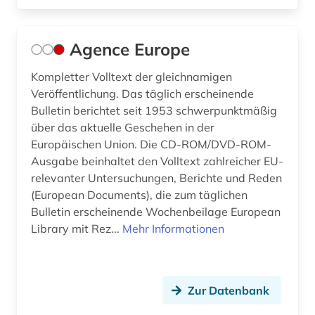
cd-rom (2)
charta der grundrechte (1)
Agence Europe
chemie (25)
Kompletter Volltext der gleichnamigen
chemikalien (1)
Veröffentlichung. Das täglich erscheinende
Bulletin berichtet seit 1953 schwerpunktmäßig
china (8)
über das aktuelle Geschehen in der
Europäischen Union. Die CD-ROM/DVD-ROM-
chinesisches recht (1)
Ausgabe beinhaltet den Volltext zahlreicher EU-
relevanter Untersuchungen, Berichte und Reden
codierung (1)
(European Documents), die zum täglichen
common law (3)
Bulletin erscheinende Wochenbeilage European
Library mit Rez...
Mehr Informationen
commonwealth (9)
compliance (1)
Zur Datenbank
controlling (1)