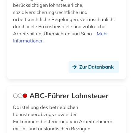
ausland (1)
USA (27)
berücksichtigen lohnsteuerliche,
sozialversicherungsrechtliche und
ausländer (1)
Vatikanstadt (1)
arbeitsrechtliche Regelungen, veranschaulicht
ausländerrecht (6)
durch viele Praxisbeispiele und zahlreiche
Arbeitshilfen, Übersichten und Scha...
Mehr
ausländisches recht (3)
Informationen
aussenwirtschaft (1)
australasien (1)
Zur Datenbank
australien (3)
ausweis (1)
ABC-Führer Lohnsteuer
außenhandel (1)
Darstellung des betrieblichen
außenpolitik (4)
Lohnsteuerabzugs sowie der
Einkommensbesteuerung von Arbeitnehmern
außenwirtschaft (1)
mit in- und ausländischen Bezügen