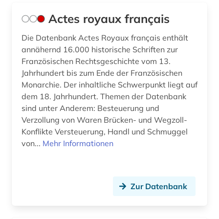
bundesfinanzhof (6)
Actes royaux français
bundesfinanzverwaltung (1)
Die Datenbank Actes Royaux français enthält
bundesgericht (2)
annähernd 16.000 historische Schriften zur
bundesgerichtshof (8)
Französischen Rechtsgeschichte vom 13.
Jahrhundert bis zum Ende der Französischen
bundesgesetz (1)
Monarchie. Der inhaltliche Schwerpunkt liegt auf
dem 18. Jahrhundert. Themen der Datenbank
bundesgesetzblatt (1)
sind unter Anderem: Besteuerung und
Verzollung von Waren Brücken- und Wegzoll-
bundesgesetzblatt teil i (1)
Konflikte Versteuerung, Handl und Schmuggel
bundesgleichstellungsgesetz (1)
von...
Mehr Informationen
bundeshaushaltsrecht (3)
bundesländer (1)
Zur Datenbank
bundesministerium (1)