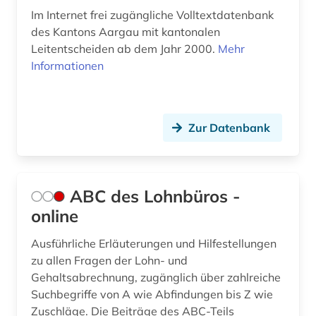
Im Internet frei zugängliche Volltextdatenbank
asylbewerber (1)
Schweden (5)
des Kantons Aargau mit kantonalen
Leitentscheiden ab dem Jahr 2000.
Mehr
asylbewerberleistungsrecht (1)
Schweiz (52)
Informationen
asylrecht (6)
Slowakei (1)
asylverfahren (3)
Spanien (3)
Zur Datenbank
asylverfahrensrecht (1)
Suedamerika (3)
aufenthaltsrecht (2)
Suedasien (3)
ABC des Lohnbüros -
aufklärung (1)
Suedosteuropa (1)
online
aufsatzsammlung (1)
Thueringen (5)
Ausführliche Erläuterungen und Hilfestellungen
ausbildung (1)
Tschechische Republik (2)
zu allen Fragen der Lohn- und
Gehaltsabrechnung, zugänglich über zahlreiche
auschwitz-prozess (2)
Tuerkei (2)
Suchbegriffe von A wie Abfindungen bis Z wie
Zuschläge. Die Beiträge des ABC-Teils