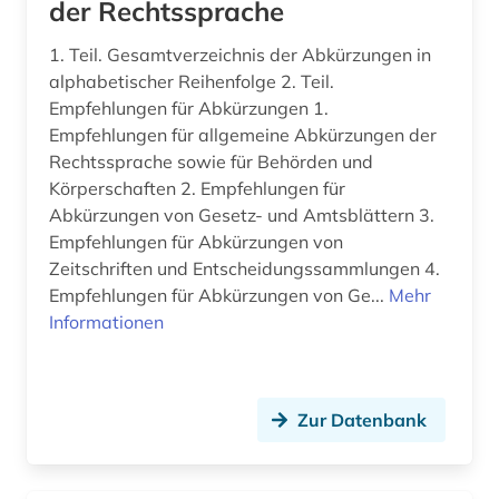
der Rechtssprache
bibliothekskatalog plus (1)
1. Teil. Gesamtverzeichnis der Abkürzungen in
alphabetischer Reihenfolge 2. Teil.
biblische studien (1)
Empfehlungen für Abkürzungen 1.
bilanz (4)
Empfehlungen für allgemeine Abkürzungen der
Rechtssprache sowie für Behörden und
bilanzierung (1)
Körperschaften 2. Empfehlungen für
Abkürzungen von Gesetz- und Amtsblättern 3.
bilanzrecht (14)
Empfehlungen für Abkürzungen von
bilanzsteuerrecht (1)
Zeitschriften und Entscheidungssammlungen 4.
Empfehlungen für Abkürzungen von Ge...
Mehr
bildnis (1)
Informationen
bildstock (1)
bildungsforschung (1)
Zur Datenbank
biografie (1)
biographie (3)