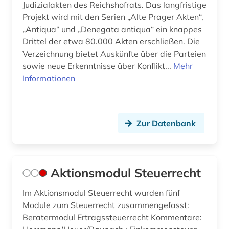
Judizialakten des Reichshofrats. Das langfristige
deutschland. bundesarbeitsgericht (1)
Projekt wird mit den Serien „Alte Prager Akten“,
„Antiqua“ und „Denegata antiqua“ ein knappes
deutschland. bundesrat (1)
Drittel der etwa 80.000 Akten erschließen. Die
deutschland. bundeswehr (1)
Verzeichnung bietet Auskünfte über die Parteien
sowie neue Erkenntnisse über Konflikt...
Mehr
deutschland. deutscher bundestag (1)
Informationen
deutschland: sozialgesetzbuch 9 (1)
deutschsprachige gemeinschaft belgien (1)
Zur Datenbank
deutschsprachige gemeinschaft in belgien (1)
dharmaś (1)
Aktionsmodul Steuerrecht
dienstrecht (7)
Im Aktionsmodul Steuerrecht wurden fünf
digitalisat (1)
Module zum Steuerrecht zusammengefasst:
Beratermodul Ertragssteuerrecht Kommentare:
digitalisierung (3)