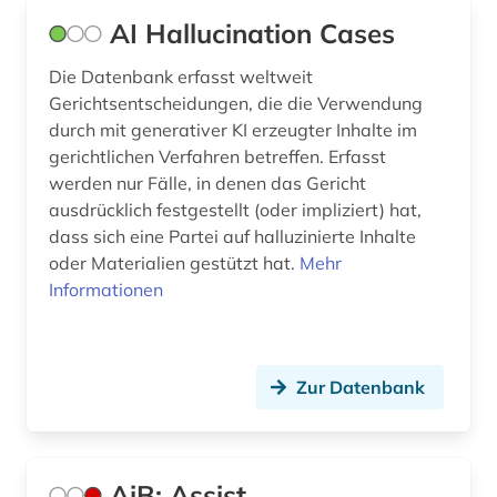
datenschutzrecht (3)
AI Hallucination Cases
datensicherung (1)
Die Datenbank erfasst weltweit
Gerichtsentscheidungen, die die Verwendung
datenverarbeitung (1)
durch mit generativer KI erzeugter Inhalte im
datenwirtschaft (1)
gerichtlichen Verfahren betreffen. Erfasst
werden nur Fälle, in denen das Gericht
ddr (1)
ausdrücklich festgestellt (oder impliziert) hat,
dass sich eine Partei auf halluzinierte Inhalte
debatte (1)
oder Materialien gestützt hat.
Mehr
Informationen
demographie (2)
design (6)
designrecht (1)
Zur Datenbank
designschutz (5)
deutsch (9)
AiB: Assist