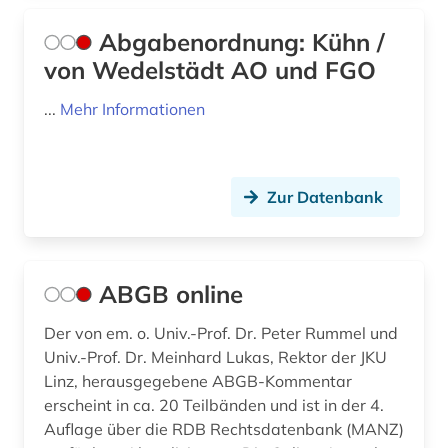
justiz (1)
Abgabenordnung: Kühn /
bayern. bayerisches staatsministerium für
unterricht und kultus (1)
von Wedelstädt AO und FGO
bayern. bayerisches staatsministerium für
...
Mehr Informationen
wissenschaft und kunst (1)
bbes (1)
Zur Datenbank
bbg (1)
beamtenrecht (15)
beamtenversorgungsgesetz (1)
ABGB online
beamter (1)
Der von em. o. Univ.-Prof. Dr. Peter Rummel und
Univ.-Prof. Dr. Meinhard Lukas, Rektor der JKU
beamtstg (1)
Linz, herausgegebene ABGB-Kommentar
erscheint in ca. 20 Teilbänden und ist in der 4.
beamtvg (1)
Auflage über die RDB Rechtsdatenbank (MANZ)