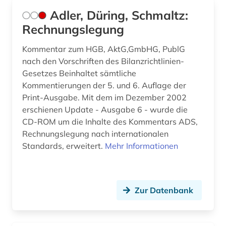
bundesnotarordnung (1)
Adler, Düring, Schmaltz:
bundespatentgericht (1)
Rechnungslegung
bundesrecht (13)
Kommentar zum HGB, AktG,GmbHG, PublG
nach den Vorschriften des Bilanzrichtlinien-
bundesregierung (1)
Gesetzes Beinhaltet sämtliche
bundesrepublik deutschland (1)
Kommentierungen der 5. und 6. Auflage der
Print-Ausgabe. Mit dem im Dezember 2002
bundesrichtergesetz (1)
erschienen Update - Ausgabe 6 - wurde die
CD-ROM um die Inhalte des Kommentars ADS,
bundessozialgericht (2)
Rechnungslegung nach internationalen
Standards, erweitert.
Mehr Informationen
bundestag (2)
bundesverfassungsgericht (5)
bundesverfassungsgerichtsgesetz (1)
Zur Datenbank
bundesverwaltung (1)