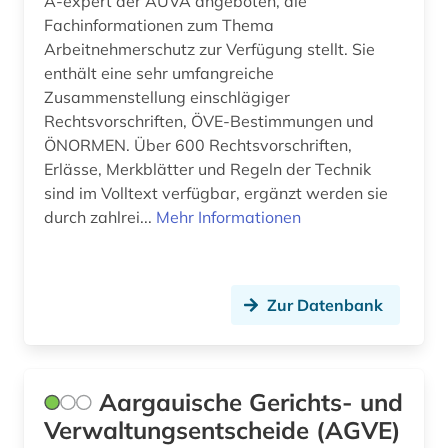
A-expert der AUVA angeboten, die
Fachinformationen zum Thema
arbeitszeugis (1)
Ostasien (4)
Arbeitnehmerschutz zur Verfügung stellt. Sie
enthält eine sehr umfangreiche
arbeitszeugnis (1)
Osteuropa (3)
Zusammenstellung einschlägiger
arbitration (1)
Polen (2)
Rechtsvorschriften, ÖVE-Bestimmungen und
ÖNORMEN. Über 600 Rechtsvorschriften,
architektur (1)
Portugal (4)
Erlässe, Merkblätter und Regeln der Technik
sind im Volltext verfügbar, ergänzt werden sie
archivbestand (1)
Rheinland-Pfalz (5)
durch zahlrei...
Mehr Informationen
arzneimittelrecht (1)
Roemisches Reich (3)
arzneistoffe (1)
Russland, Sowjetunion (5)
Zur Datenbank
asiatische studien (1)
Saarland (5)
asien (2)
Sachsen (5)
Aargauische Gerichts- und
asienforschung (1)
Sachsen-Anhalt (3)
Verwaltungsentscheide (AGVE)
asyl (4)
Schleswig-Holstein (3)