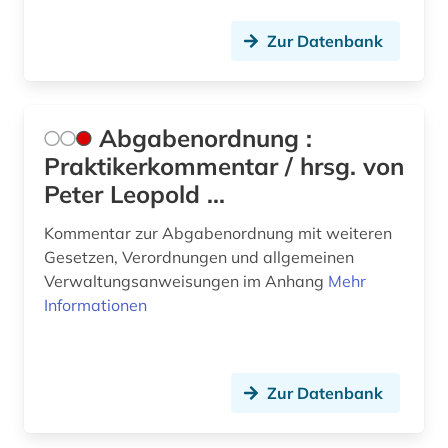
baubetrieb (1)
Zur Datenbank
baukostenermittlung (1)
bauordnung (1)
bauordnungsrecht (5)
Abgabenordnung :
Praktikerkommentar / hrsg. von
bauplanungsrecht (1)
Peter Leopold ...
baurecht (15)
Kommentar zur Abgabenordnung mit weiteren
bayern (11)
Gesetzen, Verordnungen und allgemeinen
Verwaltungsanweisungen im Anhang
Mehr
bayern schulrecht (1)
Informationen
bayern. bayerische staatsregierung (1)
bayern. bayerisches staatsministerium der
finanzen (1)
Zur Datenbank
bayern. bayerisches staatsministerium der