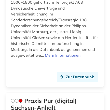
1500–1800 gehört zum Teilprojekt A03
arabistik (2)
Hamburg (4)
Dynastische Eheverträge und
Versicherheitlichung im
arbeit (2)
Hessen (12)
Sonderforschungsbereich/Transregio 138
Dynamiken der Sicherheit an der Philipps-
arbeiterbewegung (1)
Irland (5)
Universität Marburg, der Justus-Liebig-
arbeitgeberverband (1)
Universität Gießen sowie am Herder-Institut für
Israel (1)
historische Ostmitteleuropaforschung in
arbeitnehmerschutz (2)
Italien (4)
Marburg. In die Datenbank aufgenommen und
ausgewertet we...
Mehr Informationen
arbeitnehmervertretung (1)
Japan (1)
arbeitsbedingungen (1)
Kanada (6)
Zur Datenbank
arbeitsbedingungen und -politik (1)
Korea (2)
arbeitsförderung (1)
Liechtenstein (3)
arbeitsgericht (1)
Litauen (1)
Praxis Pur (digital)
Sachsen-Anhalt
arbeitsgerichtsgesetz (1)
Luxemburg (1)