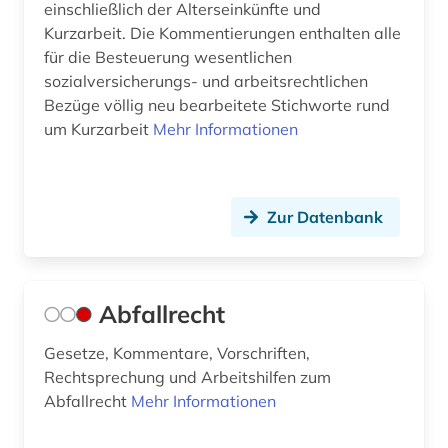
außenwirtschaftsrecht (3)
einschließlich der Alterseinkünfte und
Kurzarbeit. Die Kommentierungen enthalten alle
baden-württemberg (11)
für die Besteuerung wesentlichen
sozialversicherungs- und arbeitsrechtlichen
bande (1)
Bezüge völlig neu bearbeitete Stichworte rund
bandenkriminalität (1)
um Kurzarbeit
Mehr Informationen
bankenaufsichtsrecht (1)
bankenrecht (1)
Zur Datenbank
bankrecht (5)
bankvertrag (1)
Abfallrecht
barbosa (1)
Gesetze, Kommentare, Vorschriften,
basilika (1)
Rechtsprechung und Arbeitshilfen zum
Abfallrecht
Mehr Informationen
bau- und raumordnungsgesetz 1998 (1)