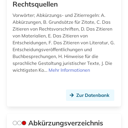
Rechtsquellen
betriebswirtschaftslehre (1)
Vorwörter; Abkürzungs- und Zitierregeln: A.
betäubungsmittel (1)
Abkürzungen, B. Grundsätze für Zitate, C. Das
Zitieren von Rechtsvorschriften, D. Das Zitieren
bewertungsgesetz (1)
von Materialien, E. Das Zitieren von
Entscheidungen, F. Das Zitieren von Literatur, G.
bgb (1)
Entscheidungsveröffentlichungen und
bgvr (2)
Buchbesprechungen, H. Hinweise für die
sprachliche Gestaltung juristischer Texte, J. Die
bibliografie (17)
wichtigsten Ko...
Mehr Informationen
bibliografie 1945 (1)
bibliographie (14)
Zur Datenbank
bibliographische quellen (1)
bibliothek (3)
Abkürzungsverzeichnis
bibliotheksbestand (2)