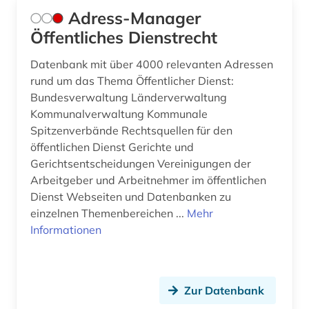
bundesverwaltungsgericht (4)
Adress-Manager
bundeswehr (1)
Öffentliches Dienstrecht
byzanz (1)
Datenbank mit über 4000 relevanten Adressen
rund um das Thema Öffentlicher Dienst:
börsenrecht (2)
Bundesverwaltung Länderverwaltung
Kommunalverwaltung Kommunale
bücher (1)
Spitzenverbände Rechtsquellen für den
bürgerliches gesetzbuch (6)
öffentlichen Dienst Gerichte und
Gerichtsentscheidungen Vereinigungen der
bürgerliches gesetzbuch <br /> (1)
Arbeitgeber und Arbeitnehmer im öffentlichen
Dienst Webseiten und Datenbanken zu
bürgerliches recht (3)
einzelnen Themenbereichen ...
Mehr
Informationen
bürgerrechtsbewegung (2)
bürokratie (1)
büroorganisation (1)
Zur Datenbank