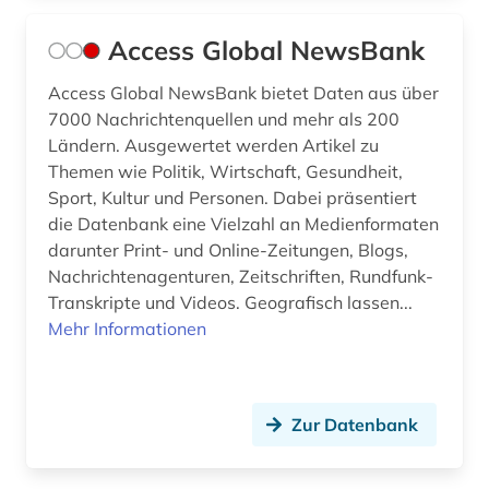
buch (1)
Access Global NewsBank
buchbestand (1)
Access Global NewsBank bietet Daten aus über
7000 Nachrichtenquellen und mehr als 200
buchführung (2)
Ländern. Ausgewertet werden Artikel zu
Themen wie Politik, Wirtschaft, Gesundheit,
bundes-angestelltentarifvertrag (4)
Sport, Kultur und Personen. Dabei präsentiert
bundesangestelltentarif (1)
die Datenbank eine Vielzahl an Medienformaten
darunter Print- und Online-Zeitungen, Blogs,
bundesarbeitsgericht (1)
Nachrichtenagenturen, Zeitschriften, Rundfunk-
Transkripte und Videos. Geografisch lassen...
bundesarchiv (1)
Mehr Informationen
bundesbeamtengesetz (2009) (1)
bundesdatenschutzgesetz (4)
Zur Datenbank
bundesdisziplinarrecht (1)