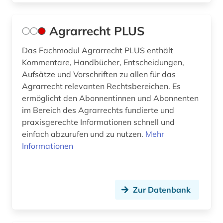
copyright (1)
corona (2)
Agrarrecht PLUS
corpus iuris civilis (1)
Das Fachmodul Agrarrecht PLUS enthält
Kommentare, Handbücher, Entscheidungen,
covid (1)
Aufsätze und Vorschriften zu allen für das
Agrarrecht relevanten Rechtsbereichen. Es
covid-19 (2)
ermöglicht den Abonnentinnen und Abonnenten
datanbank (1)
im Bereich des Agrarrechts fundierte und
praxisgerechte Informationen schnell und
daten (2)
einfach abzurufen und zu nutzen.
Mehr
Informationen
datenanalyse (1)
datenauswertung (1)
datensammlung (1)
Zur Datenbank
datenschutz (4)