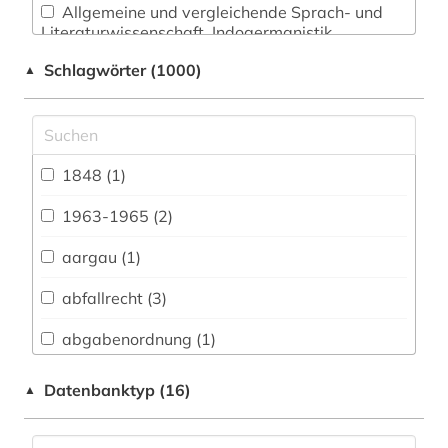
Allgemeine und vergleichende Sprach- und
Literaturwissenschaft. Indogermanistik.
Außereuropäische Sprachen und Literaturen (52)
Schlagwörter (1000)
▲
Anglistik. Amerikanistik (41)
Archäologie (14)
Architektur, Bauingenieur- und
1848 (1)
Vermessungswesen (46)
1963-1965 (2)
Biologie, Biotechnologie (41)
aargau (1)
Buch- und Bibliothekswesen,
Informationswissenschaft (21)
abfallrecht (3)
Chemie und Pharmazie (37)
abgabenordnung (1)
Elektrotechnik, Elektronik, Nachrichtentechnik
abgabeordnung (1)
Datenbanktyp (16)
▲
(17)
abgeordneter (2)
Energietechnik (30)