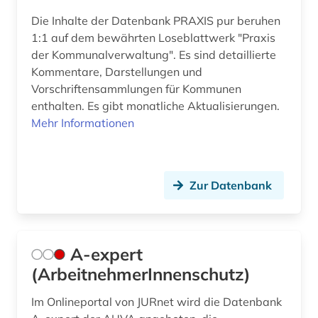
Die Inhalte der Datenbank PRAXIS pur beruhen
arbeitshilfen (1)
Malta (1)
1:1 auf dem bewährten Loseblattwerk "Praxis
arbeitsmarktforschung (1)
Mecklenburg-Vorpommern (2)
der Kommunalverwaltung". Es sind detaillierte
Kommentare, Darstellungen und
arbeitsmedizin (1)
Mittelamerika (4)
Vorschriftensammlungen für Kommunen
enthalten. Es gibt monatliche Aktualisierungen.
arbeitsrecht (67)
Moldawien (2)
Mehr Informationen
arbeitsrecht kommentar (1)
Niederlande (2)
arbeitsschutz (7)
Niedersachsen (7)
Zur Datenbank
arbeitsschutzrecht (1)
Nordamerika (1)
arbeitssicherheit (8)
Nordrhein-Westfalen (9)
A-expert
arbeitssicherheitsrecht (1)
Norwegen (4)
(ArbeitnehmerInnenschutz)
arbeitsstätten (1)
Oesterreich (48)
Im Onlineportal von JURnet wird die Datenbank
arbeitsstättenverordnung (1)
Osmanisches Reich (1)