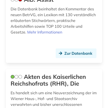
deutsche philologie (1)
Die Datenbank beinhaltet den Kommentar des
deutscher presserat (1)
neuen BetrVG, ein Lexikon mit 130 verständlich
erläuterten Stichwörtern, praktische
deutsches recht (2)
Arbeitshilfen sowie TOP 100 Urteile und
Gesetze.
Mehr Informationen
deutsches sprachgebiet (3)
deutschland (302)
Zur Datenbank
deutschland : abgabenordnung (1)
deutschland : finanzgerichtsordnung (1)
deutschland <deutsches reich> (1)
Akten des Kaiserlichen
Reichshofrats (RHR), Die
deutschland <östliche länder> (1)
Es handelt sich um eine Neuverzeichnung der im
deutschland bundestag (1)
Wiener Haus-, Hof- und Staatsarchiv
deutschland recht (1)
verwahrten und bisher unerschlossenen