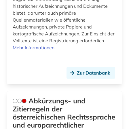
historischer Aufzeichnungen und Dokumente
besonderer teil (1)
bietet, darunter auch primäre
bestand (1)
Quellenmaterialien wie öffentliche
Aufzeichnungen, private Papiere und
bestattungsrecht (1)
kartografische Aufzeichnungen. Zur Einsicht der
Volltexte ist eine Registrierung erforderlich.
betreuungsrecht (2)
Mehr Informationen
betriebliche altersversorgung (1)
betriebliche mitbestimmung (1)
Zur Datenbank
betriebsführung (1)
betriebsrat (3)
Abkürzungs- und
betriebsverfassungsgesetz (1)
Zitierregeln der
betriebsverfassungsrecht (1)
österreichischen Rechtssprache
und europarechtlicher
betriebswirtschaft (4)