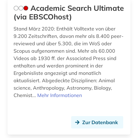
Academic Search Ultimate
biologie (2)
(via EBSCOhost)
bodenschutz (3)
Stand März 2020: Enthält Volltexte von über
9.200 Zeitschriften, davon mehr als 8.400 peer-
book e (1)
reviewed und über 5.300, die im WoS oder
bosnien und herzegowina (1)
Scopus aufgenommen sind. Mehr als 60.000
Videos ab 1930 ff. der Associated Press sind
botanik (1)
enthalten und werden prominent in der
Ergebnisliste angezeigt und monatlich
branchenberichte (1)
aktualisiert. Abgedeckte Disziplinen: Animal
brandenburg (4)
science, Anthropology, Astronomy, Biology,
Chemist...
Mehr Informationen
brandschutz (3)
brasilien (1)
Zur Datenbank
bremen (1)
bremische evangelische kirche (1)