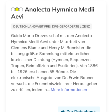
Analecta Hymnica Medii
grammatik (3)
Aevi
gregorius, nyssenus | bischof (1)
DEUTSCHLANDWEIT FREI, DFG-GEFÖRDERTE LIZENZ
griechenland (altertum) (4)
Guido Maria Dreves schuf mit den Analecta
griechenland <altertum> (1)
Hymnica Medii Aevi unter Mitarbeit von
Clemens Blume und Henry M. Bannister die
griechenland altertum (2)
bislang größte Sammlung mittelalterlicher
lateinischer Dichtung (Hymnen, Sequenzen,
griechisch (17)
Tropen, Reimoffizien und Psalterien). Von 1886
bis 1926 erschienen 55 Bände. Die
griechisch-römisches ägypten (3)
elektronische Ausgabe von Dr. Erwin Rauner
großbritannien (2)
versucht die Erkenntnisziele ihrer Herausgeber
zu erfüllen, indem n...
Mehr Informationen
handschrift (8)
handschriftenkunde (2)
Zur Datenbank