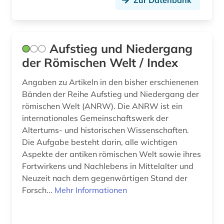
Zur Datenbank
literatur (9)
literaturwissenschaft (4)
Aufstieg und Niedergang
lusitanistik (1)
der Römischen Welt / Index
lyrik (1)
Angaben zu Artikeln in den bisher erschienenen
Bänden der Reihe Aufstieg und Niedergang der
majuskel (1)
römischen Welt (ANRW). Die ANRW ist ein
internationales Gemeinschaftswerk der
manuskript (2)
Altertums- und historischen Wissenschaften.
metrik (1)
Die Aufgabe besteht darin, alle wichtigen
Aspekte der antiken römischen Welt sowie ihres
midrasch (1)
Fortwirkens und Nachlebens in Mittelalter und
Neuzeit nach dem gegenwärtigen Stand der
minuskel (1)
Forsch...
Mehr Informationen
mittel- und neulateinische philologie (2)
mittelalter (3)