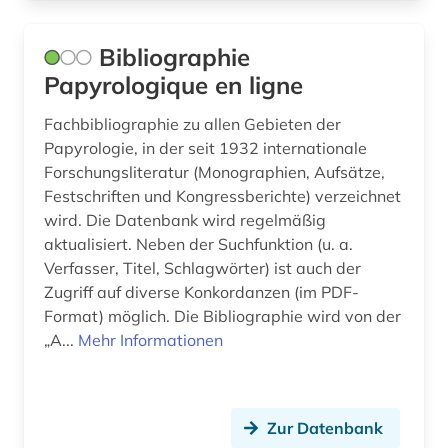
patristik (5)
pharmazie (3)
Bibliographie
Papyrologique en ligne
philologie (2)
Fachbibliographie zu allen Gebieten der
philosophie (1)
Papyrologie, in der seit 1932 internationale
philosophie des mittelalters (1)
Forschungsliteratur (Monographien, Aufsätze,
Festschriften und Kongressberichte) verzeichnet
philosopie in der welt des islam (1)
wird. Die Datenbank wird regelmäßig
aktualisiert. Neben der Suchfunktion (u. a.
plinius caecilius secundus, gaius |
schriftsteller; politiker; rechtsanwalt (1)
Verfasser, Titel, Schlagwörter) ist auch der
Zugriff auf diverse Konkordanzen (im PDF-
polen (1)
Format) möglich. Die Bibliographie wird von der
„A...
Mehr Informationen
polnisch (1)
portugiesisch (1)
Zur Datenbank
prosopographie (2)