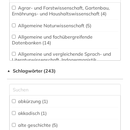
Agrar- und Forstwissenschaft, Gartenbau,
Ernährungs- und Haushaltswissenschaft (4)
Allgemeine Naturwissenschaft (5)
Allgemeine und fachübergreifende
Datenbanken (14)
Allgemeine und vergleichende Sprach- und
Literaturwissenschaft. Indogermanistik.
Außereuropäische Sprachen und Literaturen (15)
Schlagwörter (243)
▲
Anglistik. Amerikanistik (11)
Archäologie (36)
Architektur, Bauingenieur- und
abkürzung (1)
Vermessungswesen (2)
akkadisch (1)
Biologie, Biotechnologie (3)
alte geschichte (5)
Buch- und Bibliothekswesen,