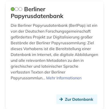
online-publikation (1)
Berliner
online-ressource (1)
Papyrusdatenbank
open access (1)
Die Berliner Papyrusdatenbank (BerlPap) ist ein
orientalistik (1)
von der Deutschen Forschungsgemeinschaft
gefördertes Projekt zur Digitalisierung großer
orthodoxe kirche (1)
Bestände der Berliner Papyrussammlung: Ziel
dieses Vorhabens ist die Bereitstellung einer
ortsname (1)
Datenbank im Internet, die digitale Abbildungen
ostraka (2)
und alle relevanten Metadaten zu den in
griechischer und lateinischer Sprache
ostrakon (5)
verfassten Texten der Berliner
Papyrussammlun...
Mehr Informationen
paläographie (1)
papyrologie (3)
Zur Datenbank
papyrus (13)