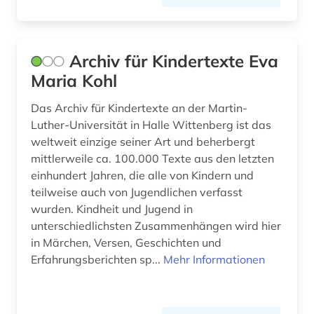
internetressourcen (1)
israel (1)
Archiv für Kindertexte Eva
italianistik (3)
Maria Kohl
italien (1)
Das Archiv für Kindertexte an der Martin-
italienisch (2)
Luther-Universität in Halle Wittenberg ist das
weltweit einzige seiner Art und beherbergt
japan (1)
mittlerweile ca. 100.000 Texte aus den letzten
einhundert Jahren, die alle von Kindern und
jerusalemer talmud (1)
teilweise auch von Jugendlichen verfasst
jiddisch (1)
wurden. Kindheit und Jugend in
unterschiedlichsten Zusammenhängen wird hier
josephus, flavius | historiker;
in Märchen, Versen, Geschichten und
geschichtsschreiber (1)
Erfahrungsberichten sp...
Mehr Informationen
jüdischer krieg 66-70 (1)
kaiser (1)