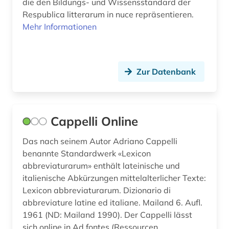
die den Bildungs- und Wissensstandard der
Respublica litterarum in nuce repräsentieren.
wissenschaftskunde, informations-, buch- und
Mehr Informationen
bibliothekswesen, handschriftenkunde (1)
wörterbuch (12)
zeitschrift (2)
Zur Datenbank
zeitschriftenaufsatz (2)
ägypten (1)
Cappelli Online
ägypten (altertum) (2)
Das nach seinem Autor Adriano Cappelli
benannte Standardwerk «Lexicon
ägypten altertum (1)
abbreviaturarum» enthält lateinische und
ägyptisch (1)
italienische Abkürzungen mittelalterlicher Texte:
Lexicon abbreviaturarum. Dizionario di
ägyptologie (6)
abbreviature latine ed italiane. Mailand 6. Aufl.
1961 (ND: Mailand 1990). Der Cappelli lässt
österreich (1)
sich online in Ad fontes (Ressourcen,