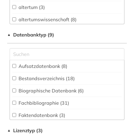
Informationswissenschaft (26)
altertum (3)
Chemie und Pharmazie (3)
altertumswissenschaft (8)
Elektrotechnik, Elektronik, Nachrichtentechnik
altertumswissenschaften (2)
Datenbanktyp (9)
▲
(1)
altes buch (1)
Energietechnik (1)
altgriechisch (1)
Ethnologie (5)
Aufsatzdatenbank (8
)
altorientalistik (2)
Geographie (5)
Bestandsverzeichnis (18
)
analyse (1)
Geowissenschaften (4)
Biographische Datenbank (6
)
anglistik (1)
Germanistik. Niederlandistik. Skandinavistik
(9)
Fachbibliographie (31
)
anthologie (2)
Geschichte (60)
Faktendatenbank (3
)
antiheld (1)
Informatik (3)
Portal (15
)
antike (12)
Lizenztyp (3)
▲