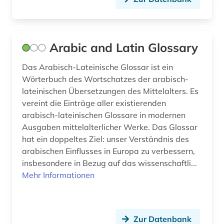
hebräisch (1)
held (1)
heroisierung (1)
Arabic and Latin Glossary
heroismus (1)
Das Arabisch-Lateinische Glossar ist ein
Wörterbuch des Wortschatzes der arabisch-
hispanistik (3)
lateinischen Übersetzungen des Mittelalters. Es
vereint die Einträge aller existierenden
iberoromanistik (3)
arabisch-lateinischen Glossare in modernen
ilias (1)
Ausgaben mittelalterlicher Werke. Das Glossar
hat ein doppeltes Ziel: unser Verständnis des
inhaltsverzeichnis (1)
arabischen Einflusses in Europa zu verbessern,
insbesondere in Bezug auf das wissenschaftli...
inkunabel (2)
Mehr Informationen
inschrift (7)
inschriften (1)
Zur Datenbank