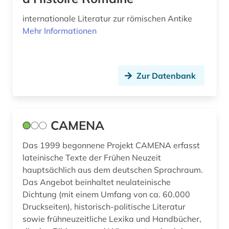
topographie (1)
internationale Literatur zur römischen Antike
Mehr Informationen
translationswissenschaft (1)
tschechisch (1)
Zur Datenbank
ur- und frühgeschichte (2)
versfuß (1)
verzeichnis (3)
CAMENA
virtuelle fachbibliothek (2)
Das 1999 begonnene Projekt CAMENA erfasst
lateinische Texte der Frühen Neuzeit
weltliteratur (1)
hauptsächlich aus dem deutschen Sprachraum.
Das Angebot beinhaltet neulateinische
wiegendruck (1)
Dichtung (mit einem Umfang von ca. 60.000
wissenschaftsblogs (1)
Druckseiten), historisch-politische Literatur
sowie frühneuzeitliche Lexika und Handbücher,
wissenschaftsgeschichte (1)