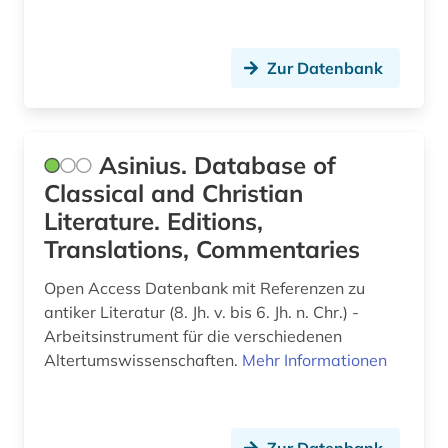
koptologie (1)
Zur Datenbank
korpus (1)
kulturwissenschaften (4)
kunst (1)
Asinius. Database of
Classical and Christian
kupferstich (1)
Literature. Editions,
künstlerdatenbank (1)
Translations, Commentaries
landeskunde (1)
Open Access Datenbank mit Referenzen zu
antiker Literatur (8. Jh. v. bis 6. Jh. n. Chr.) -
latein (31)
Arbeitsinstrument für die verschiedenen
lateinisch (1)
Altertumswissenschaften.
Mehr Informationen
lexikon (1)
linguistik (1)