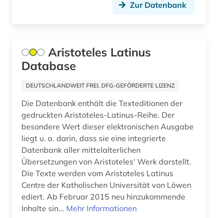
Zur Datenbank
katalog (12)
kinderliteratur (1)
Aristoteles Latinus
kirche (2)
Database
kirchengeschichte 335-394 n.chr. (1)
DEUTSCHLANDWEIT FREI, DFG-GEFÖRDERTE LIZENZ
kirchenväter (3)
Die Datenbank enthält die Texteditionen der
klassische archäologie (4)
gedruckten Aristoteles-Latinus-Reihe. Der
besondere Wert dieser elektronischen Ausgabe
klassische philologie (9)
liegt u. a. darin, dass sie eine integrierte
Datenbank aller mittelalterlichen
kolonie (1)
Übersetzungen von Aristoteles‘ Werk darstellt.
kommentar (4)
Die Texte werden vom Aristoteles Latinus
Centre der Katholischen Universität von Löwen
konkordanz (2)
ediert. Ab Februar 2015 neu hinzukommende
Inhalte sin...
Mehr Informationen
koptisch (3)