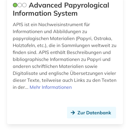
Advanced Papyrological
frühdruck (1)
Information System
frühe neuzeit (1)
APIS ist ein Nachweisinstrument für
frühjudentum (1)
Informationen und Abbildungen zu
papyrologischen Materialien (Papyri, Ostraka,
förderpreis für deutsche wissenschaftler im g.
Holztafeln, etc.), die in Sammlungen weltweit zu
w. leibniz-programm (1)
finden sind. APIS enthält Beschreibungen und
galloromanistik (4)
bibliographische Informationen zu Papyri und
anderen schriftlichen Materialien sowie
geisteswissenschaft (1)
Digitalisate und englische Übersetzungen vieler
dieser Texte, teilweise auch Links zu den Texten
geisteswissenschaften (1)
in der...
Mehr Informationen
germanistik (1)
geschichte (6)
Zur Datenbank
geschichte 1450-1912 (1)
geschichte 641-1025 (1)