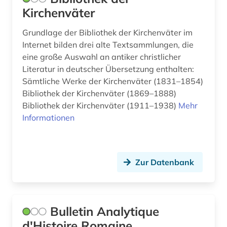
Kirchenväter
spanisch (1)
Grundlage der Bibliothek der Kirchenväter im
sprachbeispiele (1)
Internet bilden drei alte Textsammlungen, die
eine große Auswahl an antiker christlicher
sprachdaten (1)
Literatur in deutscher Übersetzung enthalten:
sprachwissenschaft (1)
Sämtliche Werke der Kirchenväter (1831–1854)
Bibliothek der Kirchenväter (1869–1888)
steindenkmal (1)
Bibliothek der Kirchenväter (1911–1938)
Mehr
Informationen
syrisch (2)
talmud (1)
targum (1)
Zur Datenbank
textsammlung (1)
theologie (2)
Bulletin Analytique
d'Histoire Romaine
thesaurus (1)