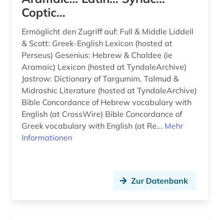
Coptic...
erasmus von rotterdam (1)
Ermöglicht den Zugriff auf: Full & Middle Liddell
erschließung (1)
& Scott: Greek-English Lexicon (hosted at
Perseus) Gesenius: Hebrew & Chaldee (ie
eustathius, thessalonicensis | gelehrter; klerus;
Aramaic) Lexicon (hosted at TyndaleArchive)
bischof; philologe (2)
Jastrow: Dictionary of Targumim, Talmud &
fachliteratur (1)
Midrashic Literature (hosted at TyndaleArchive)
Bible Concordance of Hebrew vocabulary with
fid altertumswissenschaften - propylaeum (4)
English (at CrossWire) Bible Concordance of
Greek vocabulary with English (at Re...
Mehr
fid theologie (1)
Informationen
fluch (1)
fragment (1)
Zur Datenbank
frankreich (1)
französisch (1)