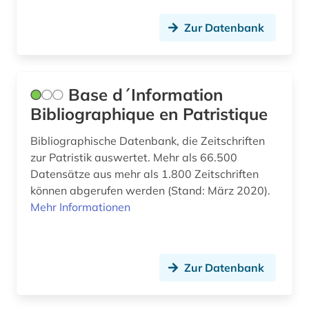
naturwissenschaften (1)
Zur Datenbank
nestle-aland (1)
neues testament (1)
Base d´Information
Bibliographique en Patristique
neugriechische literatur (1)
neulatein (1)
Bibliographische Datenbank, die Zeitschriften
zur Patristik auswertet. Mehr als 66.500
niederlandistik (1)
Datensätze aus mehr als 1.800 Zeitschriften
können abgerufen werden (Stand: März 2020).
nikolaus kusanus (1)
Mehr Informationen
nikolaus von kues (1)
numismatik (1)
Zur Datenbank
odyssee (1)