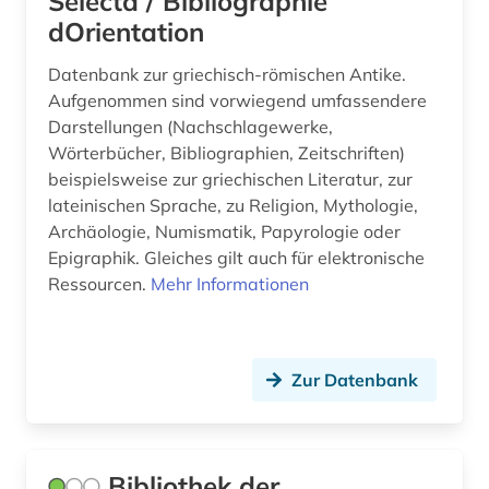
Selecta / Bibliographie
dOrientation
romanische sprachen (1)
Datenbank zur griechisch-römischen Antike.
russisch (1)
Aufgenommen sind vorwiegend umfassendere
römerzeit (1)
Darstellungen (Nachschlagewerke,
Wörterbücher, Bibliographien, Zeitschriften)
römisches recht (2)
beispielsweise zur griechischen Literatur, zur
lateinischen Sprache, zu Religion, Mythologie,
römisches reich (10)
Archäologie, Numismatik, Papyrologie oder
sammlung (1)
Epigraphik. Gleiches gilt auch für elektronische
Ressourcen.
Mehr Informationen
schriftsteller (2)
shakespeare (1)
Zur Datenbank
skandinavistik (1)
slavistik (1)
sozialwissenschaften (1)
Bibliothek der