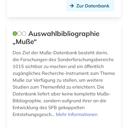
Zur Datenbank
mittelgriechisch (1)
mittellatein (4)
Auswahlbibliographie
mittellateinische literatur (1)
„Muße“
musiktheorie (1)
Das Ziel der Muße-Datenbank besteht darin,
muße (1)
die Forschungen des Sonderforschungsbereichs
1015 sichtbar zu machen und ein öffentlich
mythologie (4)
zugängliches Recherche-Instrument zum Thema
Muße zur Verfügung zu stellen, um weitere
münzbildnis (1)
Studien zum Themenfeld zu erleichtern. Die
münze (1)
Datenbank liefert aber keine komplette Muße-
Bibliographie, sondern aufgrund ihrer an die
münzlegende (1)
Entwicklung des SFB gekoppelten
Entstehungsgesch...
Mehr Informationen
name (1)
naturalis historia (1)