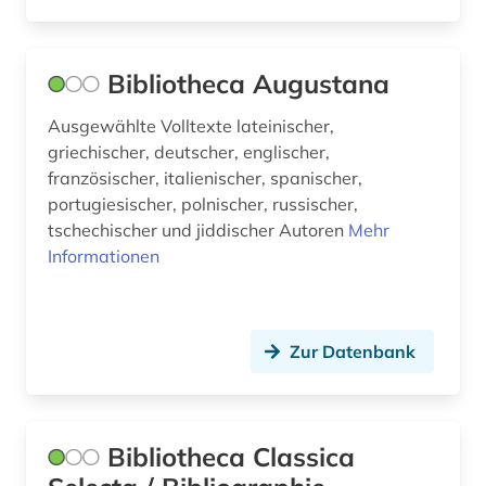
protestantismus (1)
provinzialrömische archäologie (1)
Bibliotheca Augustana
quelle (21)
Ausgewählte Volltexte lateinischer,
griechischer, deutscher, englischer,
recht (1)
französischer, italienischer, spanischer,
portugiesischer, polnischer, russischer,
rechtsgeschichte (1)
tschechischer und jiddischer Autoren
Mehr
rechtsquelle (1)
Informationen
reformation (1)
religionswissenschaft (2)
Zur Datenbank
rezension (1)
rezeption (1)
Bibliotheca Classica
rom (1)