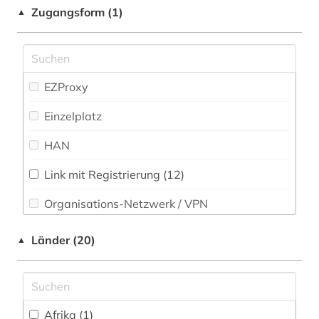
Zugangsform (1)
▲
balkanromanistik (1)
Politologie (4)
bayerische staatsbibliothek (1)
Psychologie (4)
beschreibung (1)
Rechtswissenschaft (6)
EZProxy
bibel (2)
Romanistik (11)
Einzelplatz
bibliografie (7)
Slavistik (8)
HAN
bibliographie (1)
Soziologie (8)
Link mit Registrierung (12)
biblioteca apostolica vaticana (1)
Sport (1)
Organisations-Netzwerk / VPN
bibliothek (1)
Technik (2)
Shibboleth
Länder (20)
▲
biographie (1)
Theologie und Religionswissenschaften (30)
Zugriff vor Ort
blogportal (1)
Werkstoffwissenschaften und
Fertigungstechnik (3)
buchmalerei (1)
Afrika (1)