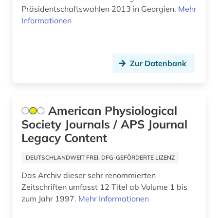
afroamerikanische musik (5)
Präsidentschaftswahlen 2013 in Georgien.
Mehr
agder (2)
Informationen
agence france-presse (1)
agende (1)
Zur Datenbank
agentur (1)
aggressivität (1)
American Physiological
agrar- (1)
Society Journals / APS Journal
Legacy Content
agrarforschung (2)
DEUTSCHLANDWEIT FREI, DFG-GEFÖRDERTE LIZENZ
agrargeschichte (2)
Das Archiv dieser sehr renommierten
agrarkultur (1)
Zeitschriften umfasst 12 Titel ab Volume 1 bis
zum Jahr 1997.
Mehr Informationen
agrarmarkt (2)