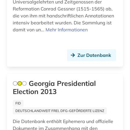
Universalgelehrten und Zeitgenossen der
Reformation Conrad Gessner (1515-1565) ab,
Ungarn (51)
afrikaans (1)
die von ihm mit handschriftlichen Annotationen
Vatikanstadt (9)
intensiv bearbeitet wurden. Die Sammlung ist
afrikaforschung (2)
damit von un...
Mehr Informationen
Zypern (6)
afrikanische sprachen (1)
afrikanistik (3)
Zur Datenbank
afrikastudien (2)
afrikawissenschaften (3)
Georgia Presidential
afro-amerikanische frauen (1)
Election 2013
afro-amerikanische geschichte (1)
FID
afro-amerikanische literatur (1)
DEUTSCHLANDWEIT FREI, DFG-GEFÖRDERTE LIZENZ
afroamerikaner (5)
Die Datenbank enthält Ephemera und offizielle
Dokumente im Zusammenhang mit den