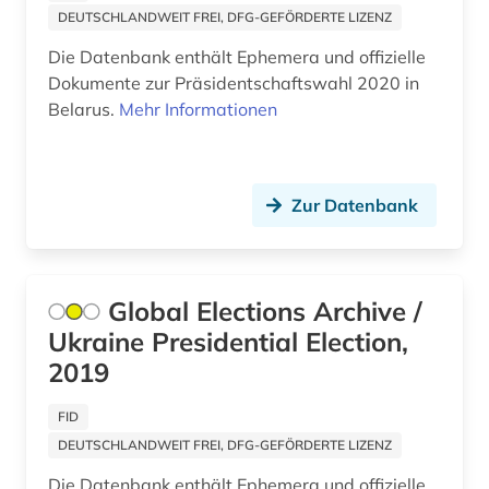
adorno (1)
DEUTSCHLANDWEIT FREI, DFG-GEFÖRDERTE LIZENZ
Saarland (26)
Die Datenbank enthält Ephemera und offizielle
adressbuch (106)
Sachsen (44)
Dokumente zur Präsidentschaftswahl 2020 in
adressdatenbank (1)
Belarus.
Mehr Informationen
Sachsen-Anhalt (18)
adresse (10)
San Marino (1)
adressen (2)
Schleswig-Holstein (18)
Zur Datenbank
adressensammlung (1)
Schweden (279)
adressenverzeichnis (1)
Schweiz (238)
Global Elections Archive /
adressverzeichnis (35)
Ukraine Presidential Election,
Serbien (30)
2019
adreßbuch (9)
Skandinavien (20)
adventisten (1)
FID
Slowakei (39)
DEUTSCHLANDWEIT FREI, DFG-GEFÖRDERTE LIZENZ
aerodynamik (1)
Slowenien (31)
Die Datenbank enthält Ephemera und offizielle