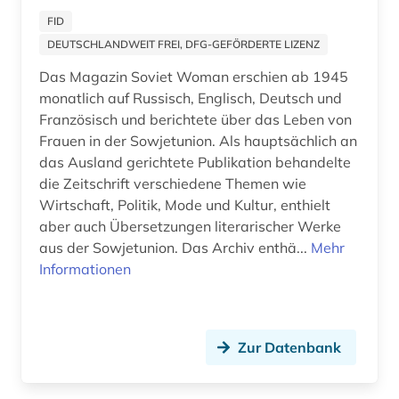
allgemeinenzyklopädien (1)
FID
DEUTSCHLANDWEIT FREI, DFG-GEFÖRDERTE LIZENZ
allgemeiner teil (1)
Das Magazin Soviet Woman erschien ab 1945
allgemeines bauingenieurwesen (1)
monatlich auf Russisch, Englisch, Deutsch und
Französisch und berichtete über das Leben von
allgemeines bibliothekswesen (1)
Frauen in der Sowjetunion. Als hauptsächlich an
allgemeines prozessrecht und zivilprozess (1)
das Ausland gerichtete Publikation behandelte
die Zeitschrift verschiedene Themen wie
allgemeines sozialversicherungsgesetz (1)
Wirtschaft, Politik, Mode und Kultur, enthielt
aber auch Übersetzungen literarischer Werke
allgemeines verwaltungsrecht (1)
aus der Sowjetunion. Das Archiv enthä...
Mehr
Informationen
allgemeinmedizin (1)
allierte (1)
allmende (1)
Zur Datenbank
alltag (8)