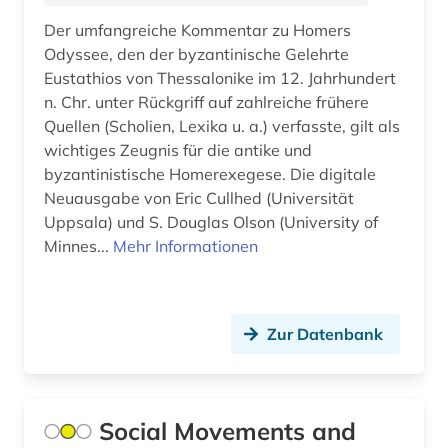
Der umfangreiche Kommentar zu Homers
altes ägypten (5)
Odyssee, den der byzantinische Gelehrte
altfinnisch (1)
Eustathios von Thessalonike im 12. Jahrhundert
n. Chr. unter Rückgriff auf zahlreiche frühere
altfranzösisch (8)
Quellen (Scholien, Lexika u. a.) verfasste, gilt als
wichtiges Zeugnis für die antike und
altfäröisch (1)
byzantinistische Homerexegese. Die digitale
altgermanistik (5)
Neuausgabe von Eric Cullhed (Universität
Uppsala) und S. Douglas Olson (University of
altgriechisch (4)
Minnes...
Mehr Informationen
altgutnisch (1)
althochdeutsch (4)
Zur Datenbank
altisländisch (1)
altitalienisch (1)
Social Movements and
altkanaanäisch (1)