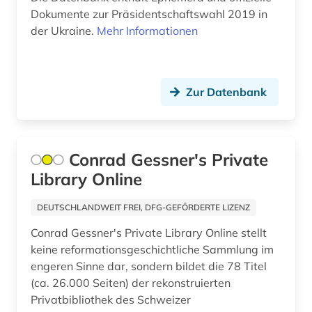
aeronomie (1)
Dokumente zur Präsidentschaftswahl 2019 in
Spanien (93)
der Ukraine.
Mehr Informationen
aerospace (1)
Suedamerika (103)
aesopus (1)
Suedasien (26)
Zur Datenbank
afanasij a. (1)
Suedostasien (25)
affekt (1)
Suedosteuropa (45)
afghanistan (5)
Conrad Gessner's Private
Thueringen (30)
Library Online
african diaspora (1)
Tschechische Republik (77)
DEUTSCHLANDWEIT FREI, DFG-GEFÖRDERTE LIZENZ
african studies (2)
Tuerkei (32)
Conrad Gessner's Private Library Online stellt
african women (1)
USA (368)
keine reformationsgeschichtliche Sammlung im
engeren Sinne dar, sondern bildet die 78 Titel
afrika (71)
Ukraine (54)
(ca. 26.000 Seiten) der rekonstruierten
afrika amerika großbritannien sklavenhandel
Privatbibliothek des Schweizer
Unbekannt (1)
lateinamerika (1)