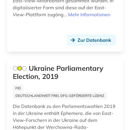
East-View-Mitarbeitern gesammelt wurden. In
altenheim (1)
digitalisierter Form sind diese auf der East-
View-Plattform zugäng...
Mehr Informationen
altenhilfe (2)
altenmedizin (1)
Zur Datenbank
altenpflege (5)
alter (3)
Ukraine Parliamentary
alter druck (2)
Election, 2019
alter orient (7)
FID
altern (2)
DEUTSCHLANDWEIT FREI, DFG-GEFÖRDERTE LIZENZ
alternativbewegung (2)
Die Datenbank zu den Parlamentswahlen 2019
in der Ukraine enthält Ephemera, die von East-
alternative (5)
View-Forschern in der Ukraine auf dem
alternative medizin (2)
Höhepunkt der Werchowna-Rada-