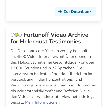
agrarprodukt (2)
agrarproduktion (1)
Zur Datenbank
agrarrecht (2)
agrarsektor (1)
Fortunoff Video Archive
agrarsoziologie (2)
for Holocaust Testimonies
agrarwirtchaft (1)
Die Datenbank der Yale University beinhaltet
ca. 4500 Video-Interviews mit Überlebenden
agrarwirtschaft (3)
des Holocaust mit einer Gesamtdauer von über
12.000 Stunden und in 22 Sprachen. Die
agrarwissenschaft (11)
Interviewten berichten über das Überleben im
agrarwissenschaften (3)
Versteck und in den Konzentrations- und
Vernichtungslagern sowie über ihre Erfahrungen
agricola (1)
als Widerstandskämpfer und Befreier. Die in
den Videos verwendete Interviewmethode legt
agrikulturchemie (2)
beson...
Mehr Informationen