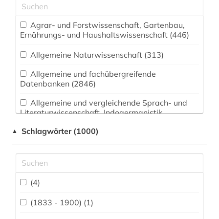
Agrar- und Forstwissenschaft, Gartenbau,
Ernährungs- und Haushaltswissenschaft (446)
Allgemeine Naturwissenschaft (313)
Allgemeine und fachübergreifende
Datenbanken (2846)
Allgemeine und vergleichende Sprach- und
Literaturwissenschaft. Indogermanistik.
Außereuropäische Sprachen und Literaturen
Schlagwörter (1000)
▲
(824)
Anglistik. Amerikanistik (755)
Archäologie (322)
(4)
Architektur, Bauingenieur- und
Vermessungswesen (520)
(1833 - 1900) (1)