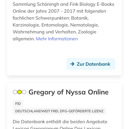
Sammlung Schöningh and Fink Biology E-Books
alben (1)
Online der Jahre 2007 - 2017 mit folgenden
albert (3)
fachlichen Schwerpunkten: Botanik,
Karzinologie, Entomologie, Nematologie,
albert (1879-1955) (1)
Wahrnehmung und Verhalten, Zoologie
allgemein.
Mehr Informationen
alberto caeiro (1)
albertus, magnus, heiliger | katholischer
theologe; bischof; philosoph; alchemist;
naturwissenschaftler; heiliger (1)
Zur Datenbank
albrecht (4)
albrecht <mainz (1)
Gregory of Nyssa Online
album (1)
FID
aleksandr a. (1)
DEUTSCHLANDWEIT FREI, DFG-GEFÖRDERTE LIZENZ
Die Datenbank enthält die beiden Angebote
aleksandr n. (1)
Lexicon Gregorianum Online Das Lexicon