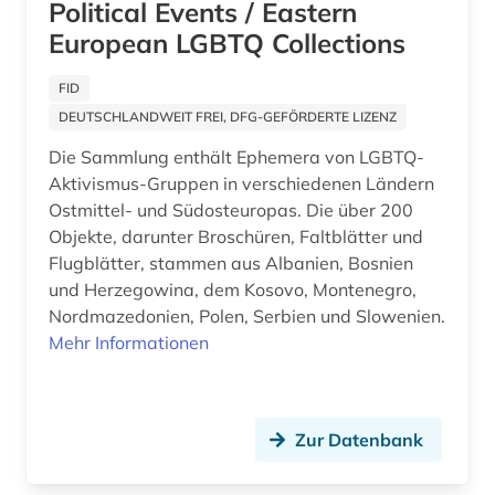
Political Events / Eastern
European LGBTQ Collections
altkarte (1)
altlast (1)
FID
DEUTSCHLANDWEIT FREI, DFG-GEFÖRDERTE LIZENZ
altlastensanierung (1)
Die Sammlung enthält Ephemera von LGBTQ-
altlastsanierung (3)
Aktivismus-Gruppen in verschiedenen Ländern
Ostmittel- und Südosteuropas. Die über 200
altniederländisch (2)
Objekte, darunter Broschüren, Faltblätter und
Flugblätter, stammen aus Albanien, Bosnien
altnordisch (6)
und Herzegowina, dem Kosovo, Montenegro,
altnorwegisch (1)
Nordmazedonien, Polen, Serbien und Slowenien.
Mehr Informationen
altokzitanisch (3)
altorientalistik (2)
Zur Datenbank
altpersisch (1)
altschwedisch (3)