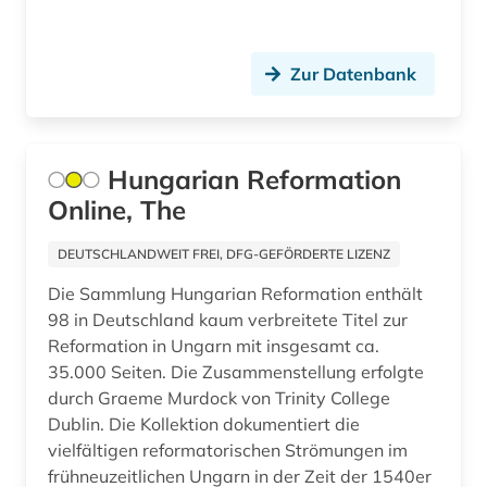
agrochemikalie (1)
agrophysik (1)
Zur Datenbank
agäische kultur (1)
ahnen (1)
Hungarian Reformation
ahnenforschung (1)
Online, The
aids (1)
DEUTSCHLANDWEIT FREI, DFG-GEFÖRDERTE LIZENZ
akademie (1)
Die Sammlung Hungarian Reformation enthält
akademie der bildenden künste (1)
98 in Deutschland kaum verbreitete Titel zur
Reformation in Ungarn mit insgesamt ca.
akademie der bildenden künste münchen (1)
35.000 Seiten. Die Zusammenstellung erfolgte
durch Graeme Murdock von Trinity College
akademie der künste (1)
Dublin. Die Kollektion dokumentiert die
vielfältigen reformatorischen Strömungen im
akademie der wissenschaften (1)
frühneuzeitlichen Ungarn in der Zeit der 1540er