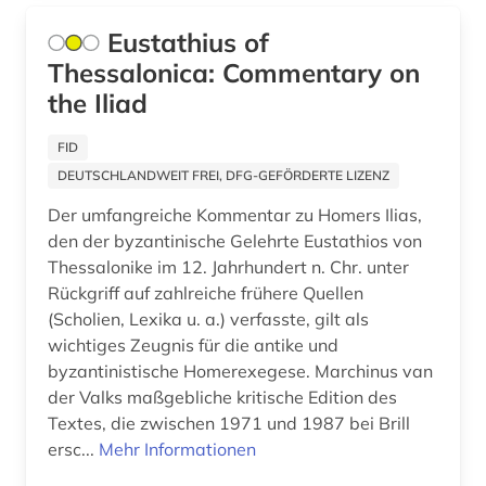
alltagsgegenstand (1)
Eustathius of
alltagsgeschichte &lt;fach&gt; (4)
Thessalonica: Commentary on
the Iliad
alltagskultur (4)
FID
alltagsleben (1)
DEUTSCHLANDWEIT FREI, DFG-GEFÖRDERTE LIZENZ
alma-tadema (1)
Der umfangreiche Kommentar zu Homers Ilias,
den der byzantinische Gelehrte Eustathios von
almanach (5)
Thessalonike im 12. Jahrhundert n. Chr. unter
aloys ludwig (1)
Rückgriff auf zahlreiche frühere Quellen
(Scholien, Lexika u. a.) verfasste, gilt als
alpen (1)
wichtiges Zeugnis für die antike und
byzantinistische Homerexegese. Marchinus van
alpenverein südtirol (1)
der Valks maßgebliche kritische Edition des
alphabet (1)
Textes, die zwischen 1971 und 1987 bei Brill
ersc...
Mehr Informationen
alphabetischer katalog (2)