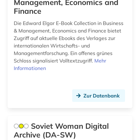
Management, Economics and
allgemein (1)
Finance
allgemein bildende schule (1)
Die Edward Elgar E-Book Collection in Business
& Management, Economics and Finance bietet
allgemeine geschäftsbedingungen (1)
Zugriff auf aktuelle Ebooks des Verlages zur
allgemeine kulturwissenschaft (1)
internationalen Wirtschafts- und
Managementforschung. Ein offenes grünes
allgemeine medizinische datenbank (3)
Schloss signalisiert Volltextzugriff.
Mehr
Informationen
allgemeine sammelwerke (1)
allgemeine und vergleichende
literaturwissenschaft (1)
Zur Datenbank
allgemeine und vergleichende sprach- und
literaturwissenschaft (2)
allgemeine volkswirtschaftslehre (3)
Soviet Woman Digital
allgemeine ökologie (1)
Archive (DA-SW)