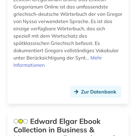
alemannisch (1)
Gregorianum Online ist das umfassendste
griechisch-deutsche Wörterbuch der von Gregor
alexander von humboldt (3)
von Nyssa verwendeten Sprache. Es ist das
einzige verfügbare Wörterbuch, das sich
alexandr s. (1)
speziell mit dem Wortschatz des
alf laila wa-laila (2)
spätklassischen Griechisch befasst. Es
dokumentiert Gregors vollständiges Vokabular
alfred (1)
unter Berücksichtigung der Synt...
Mehr
Informationen
alfred escher (1)
algebra (1)
algerien (1)
Zur Datenbank
alighieri (3)
alkohol (2)
Edward Elgar Ebook
Collection in Business &
alkoholismus (1)