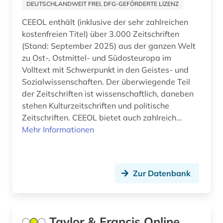
abstract-dienst (1)
DEUTSCHLANDWEIT FREI, DFG-GEFÖRDERTE LIZENZ
Mecklenburg-Vorpommern (32)
CEEOL enthält (inklusive der sehr zahlreichen
abtei cluny (1)
Mittelamerika (64)
kostenfreien Titel) über 3.000 Zeitschriften
abwanderung (1)
(Stand: September 2025) aus der ganzen Welt
Moldawien (17)
zu Ost-, Ostmittel- und Südosteuropa im
abwasser (8)
Volltext mit Schwerpunkt in den Geistes- und
Monaco (3)
Sozialwissenschaften. Der überwiegende Teil
abwasserabgabengesetz (1)
Montenegro (19)
der Zeitschriften ist wissenschaftlich, daneben
stehen Kulturzeitschriften und politische
abwassertechnik (2)
Niederlande (132)
Zeitschriften. CEEOL bietet auch zahlreich...
abwassertechnische vereinigung (1)
Mehr Informationen
Niedersachsen (51)
abwassertechnologie (2)
Nordamerika (44)
abzeichen (1)
Nordrhein-Westfalen (50)
Zur Datenbank
academia sinica (1)
Norwegen (139)
academiens (1)
Oesterreich (311)
Taylor & Francis Online