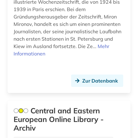
abraham geiger kolle (1)
illustrierte Wochenzeitschrift, die von 1924 bis
Japan (32)
1939 in Paris erschien. Bei dem
abraum (1)
Gründungsherausgeber der Zeitschrift, Miron
Jugoslawien (21)
Mironov, handelt es sich um einen prominenten
abrechnung (1)
Kanada (83)
Journalisten, der seine journalistische Laufbahn
nach ersten Stationen in St. Petersburg und
abrüstung (3)
Korea (12)
Kiew im Ausland fortsetzte. Die Ze...
Mehr
abschaffung (1)
Informationen
Kroatien (40)
abschlussarbeit (2)
Lettland (25)
abschlussarbeiten (1)
Liechtenstein (16)
Zur Datenbank
abschnitt 1 (3)
Litauen (28)
abschnitt 2 (2)
Luxemburg (16)
Central and Eastern
absolvent (1)
European Online Library -
Makedonien (16)
Archiv
abstract (2)
Malta (4)