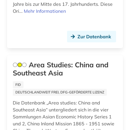
akademien der wissenschaft (1)
Jahre bis zur Mitte des 17. Jahrhunderts. Diese
Ori...
Mehr Informationen
akademieschrift (1)
akademiker (1)
Zur Datenbank
akdademie der künste (1)
akkadisch (2)
akkreditierung (1)
Area Studies: China and
Southeast Asia
akronym (7)
FID
akte (2)
DEUTSCHLANDWEIT FREI, DFG-GEFÖRDERTE LIZENZ
aktie (6)
Die Datenbank „Area studies: China and
Southeast Asia“ untergliedert sich in die vier
aktien (1)
Sammlungen Asian Economic History Series 1
aktienanalyse (5)
und 2, China Inland Mission 1865 - 1951 sowie