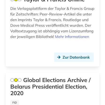
accum (1)
Osmanisches Reich (16)
Die Verlagsplattform der Taylor & Francis Group
achim von werke (1)
für Zeitschriften: Peer-Review-Artikel die unter
Ostasien (55)
den Imprints Taylor & Francis, Routledge und
acquisitions (1)
Osteuropa (105)
Dove Medical Press veröffentlicht wurden. Der
Volltextzugang ist abhängig vom Lizenzumfang
actes (1)
Ostmitteleuropa (36)
der jeweiligen Bibliothek!
Mehr Informationen
acts (1)
Palaestina (14)
adel (4)
Polen (94)
Zur Datenbank
adelsfamilie (2)
Portugal (34)
administration (1)
Rheinland-Pfalz (34)
Global Elections Archive /
administrative service (1)
Roemisches Reich (36)
Belarus Presidential Election,
administrative tribunal (1)
Rumänien (30)
2020
adolf (1)
Russland, Sowjetunion (192)
FID