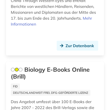
China Through Western Eyes und enthält
aktiengesellschaft (1)
Berichte von westlichen Händlern, Reisenden,
Missionaren und Diplomaten aus der Mitte des
aktieninformationen (4)
17. bis zum Ende des 20. Jahrhunderts.
Mehr
aktienkurse (1)
Informationen
aktienmarkt (1)
aktienrecht (2)
Zur Datenbank
aktuelles lexikon (1)
akupunktur (1)
Biology E-Books Online
akustik (1)
(Brill)
alain (2)
FID
DEUTSCHLANDWEIT FREI, DFG-GEFÖRDERTE LIZENZ
albanien (6)
Das Angebot umfasst über 100 E-Books der
albanisch (1)
Jahre 2007 - 2022 des Brill-Verlags sowie die