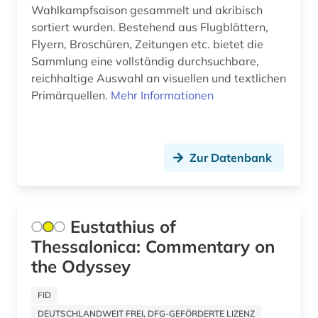
Wahlkampfsaison gesammelt und akribisch
alternativmedizin (1)
sortiert wurden. Bestehend aus Flugblättern,
Flyern, Broschüren, Zeitungen etc. bietet die
altersmedizin (1)
Sammlung eine vollständig durchsuchbare,
reichhaltige Auswahl an visuellen und textlichen
alterssoziologie (1)
Primärquellen.
Mehr Informationen
altersversorung (1)
altertum (31)
Zur Datenbank
altertumswissenschaft (35)
altertumswissenschaften (13)
Eustathius of
altes buch (17)
Thessalonica: Commentary on
altes testament (12)
the Odyssey
altes testament griechisch (1)
FID
altes testament lateinisch (1)
DEUTSCHLANDWEIT FREI, DFG-GEFÖRDERTE LIZENZ