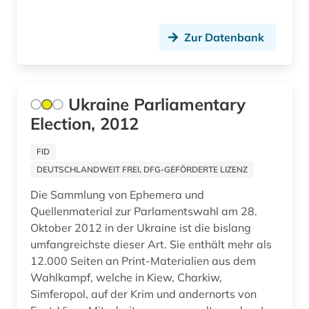
alsfeld (1)
Zur Datenbank
altamerikanistik (1)
altbaumodernisierung (2)
altbestand (6)
Ukraine Parliamentary
Election, 2012
altdänisch (3)
FID
alte drucke (2)
DEUTSCHLANDWEIT FREI, DFG-GEFÖRDERTE LIZENZ
alte geschichte (9)
Die Sammlung von Ephemera und
Quellenmaterial zur Parlamentswahl am 28.
alte landesschule korbach (1)
Oktober 2012 in der Ukraine ist die bislang
alte nationalgalerie (2)
umfangreichste dieser Art. Sie enthält mehr als
12.000 Seiten an Print-Materialien aus dem
alte sorte (1)
Wahlkampf, welche in Kiew, Charkiw,
Simferopol, auf der Krim und andernorts von
altenglisch (8)