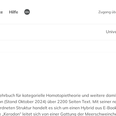
te
Hilfe
Zugang üb
EN
Unive
e-Lehrbuch für kategorielle Homotopietheorie und weitere da
(Stand Oktober 2024) über 2200 Seiten Text. Mit seiner na
dneten Struktur handelt es sich um einen Hybrid aus E-Bo
e „Kerodon“ leitet sich von einer Gattung der Meerschweinch