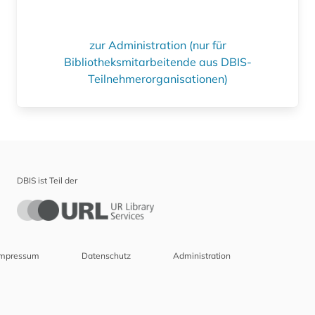
zur Administration (nur für
Bibliotheksmitarbeitende aus DBIS-
Teilnehmerorganisationen)
DBIS ist Teil der
Impressum
Datenschutz
Administration