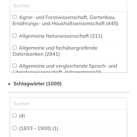
Agrar- und Forstwissenschaft, Gartenbau,
Ernährungs- und Haushaltswissenschaft (445)
Allgemeine Naturwissenschaft (311)
Allgemeine und fachübergreifende
Datenbanken (2841)
Allgemeine und vergleichende Sprach- und
Literaturwissenschaft. Indogermanistik.
Außereuropäische Sprachen und Literaturen
Schlagwörter (1000)
▲
(824)
Anglistik. Amerikanistik (753)
Archäologie (320)
(4)
Architektur, Bauingenieur- und
Vermessungswesen (518)
(1833 - 1900) (1)