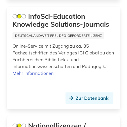
lateinamerika (1)
Vatikanstadt (9)
afrikaans (1)
InfoSci-Education
Zypern (6)
Knowledge Solutions-Journals
afrikaforschung (2)
afrikanische sprachen (1)
DEUTSCHLANDWEIT FREI, DFG-GEFÖRDERTE LIZENZ
Online-Service mit Zugang zu ca. 35
afrikanistik (3)
Fachzeitschriften des Verlages IGI Global zu den
afrikastudien (2)
Fachbereichen Bibliotheks- und
Informationswissenschaften und Pädagogik.
afrikawissenschaften (3)
Mehr Informationen
afro-amerikanische frauen (1)
afro-amerikanische geschichte (1)
Zur Datenbank
afro-amerikanische literatur (1)
afroamerikaner (5)
Nationallizenzen /