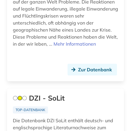
auf der ganzen Welt Probleme. Die Reaktionen
auf legale Einwanderung, illegale Einwanderung
altlast (1)
und Flüchtlingskrisen waren sehr
unterschiedlich, oft abhängig von der
altlastensanierung (1)
geographischen Nähe eines Landes zur Krise.
altlastsanierung (3)
Diese Probleme und Reaktionen haben die Welt,
in der wir leben, ...
Mehr Informationen
altniederländisch (2)
altnordisch (6)
Zur Datenbank
altnorwegisch (1)
altokzitanisch (3)
altorientalistik (2)
DZI - SoLit
altpersisch (1)
TOP-DATENBANK
altschwedisch (3)
Die Datenbank DZI SoLit enthält deutsch- und
englischsprachige Literaturnachweise zum