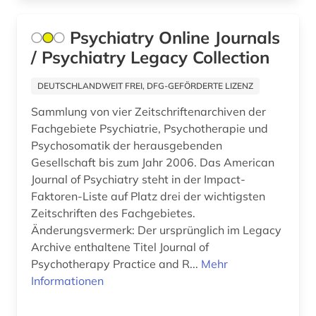
alsfeld (1)
Psychiatry Online Journals
altamerikanistik (1)
/ Psychiatry Legacy Collection
altbaumodernisierung (2)
DEUTSCHLANDWEIT FREI, DFG-GEFÖRDERTE LIZENZ
altbestand (6)
Sammlung von vier Zeitschriftenarchiven der
Fachgebiete Psychiatrie, Psychotherapie und
altdänisch (3)
Psychosomatik der herausgebenden
Gesellschaft bis zum Jahr 2006. Das American
alte drucke (2)
Journal of Psychiatry steht in der Impact-
alte geschichte (9)
Faktoren-Liste auf Platz drei der wichtigsten
Zeitschriften des Fachgebietes.
alte landesschule korbach (1)
Änderungsvermerk: Der ursprünglich im Legacy
Archive enthaltene Titel Journal of
alte nationalgalerie (2)
Psychotherapy Practice and R...
Mehr
alte sorte (1)
Informationen
altenglisch (8)