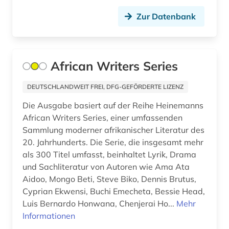
akademien der wissenschaft (1)
Zur Datenbank
akademieschrift (1)
akademiker (1)
African Writers Series
akdademie der künste (1)
DEUTSCHLANDWEIT FREI, DFG-GEFÖRDERTE LIZENZ
akkadisch (2)
Die Ausgabe basiert auf der Reihe Heinemanns
akkreditierung (1)
African Writers Series, einer umfassenden
Sammlung moderner afrikanischer Literatur des
akronym (7)
20. Jahrhunderts. Die Serie, die insgesamt mehr
akte (2)
als 300 Titel umfasst, beinhaltet Lyrik, Drama
und Sachliteratur von Autoren wie Ama Ata
aktie (6)
Aidoo, Mongo Beti, Steve Biko, Dennis Brutus,
Cyprian Ekwensi, Buchi Emecheta, Bessie Head,
aktien (1)
Luis Bernardo Honwana, Chenjerai Ho...
Mehr
Informationen
aktienanalyse (5)