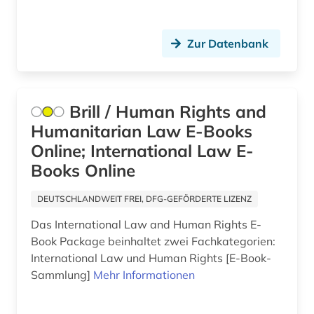
agrochemikalie (1)
agrophysik (1)
Zur Datenbank
agäische kultur (1)
ahnen (1)
Brill / Human Rights and
ahnenforschung (1)
Humanitarian Law E-Books
Online; International Law E-
aids (1)
Books Online
akademie (1)
DEUTSCHLANDWEIT FREI, DFG-GEFÖRDERTE LIZENZ
akademie der bildenden künste (1)
Das International Law and Human Rights E-
akademie der bildenden künste münchen (1)
Book Package beinhaltet zwei Fachkategorien:
International Law und Human Rights [E-Book-
akademie der künste (1)
Sammlung]
Mehr Informationen
akademie der wissenschaften (1)