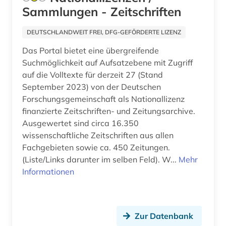
afroamerikanische musik (5)
Sammlungen - Zeitschriften
agder (2)
DEUTSCHLANDWEIT FREI, DFG-GEFÖRDERTE LIZENZ
agence france-presse (1)
Das Portal bietet eine übergreifende
Suchmöglichkeit auf Aufsatzebene mit Zugriff
agende (1)
auf die Volltexte für derzeit 27 (Stand
agentur (1)
September 2023) von der Deutschen
Forschungsgemeinschaft als Nationallizenz
aggressivität (1)
finanzierte Zeitschriften- und Zeitungsarchive.
Ausgewertet sind circa 16.350
agrar- (1)
wissenschaftliche Zeitschriften aus allen
Fachgebieten sowie ca. 450 Zeitungen.
agrarforschung (2)
(Liste/Links darunter im selben Feld). W...
Mehr
agrargeschichte (2)
Informationen
agrarkultur (1)
agrarmarkt (2)
Zur Datenbank