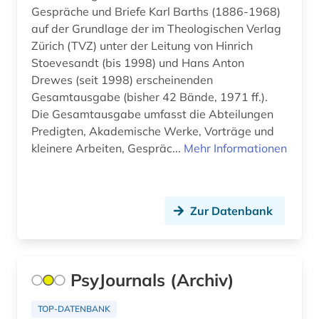
Gespräche und Briefe Karl Barths (1886-1968)
accum (1)
Ostasien (55)
auf der Grundlage der im Theologischen Verlag
achim von werke (1)
Zürich (TVZ) unter der Leitung von Hinrich
Osteuropa (105)
Stoevesandt (bis 1998) und Hans Anton
acquisitions (1)
Ostmitteleuropa (36)
Drewes (seit 1998) erscheinenden
Gesamtausgabe (bisher 42 Bände, 1971 ff.).
actes (1)
Palaestina (14)
Die Gesamtausgabe umfasst die Abteilungen
acts (1)
Predigten, Akademische Werke, Vorträge und
Polen (94)
kleinere Arbeiten, Gespräc...
Mehr Informationen
adel (4)
Portugal (34)
adelsfamilie (2)
Rheinland-Pfalz (34)
Zur Datenbank
administration (1)
Roemisches Reich (36)
administrative service (1)
Rumänien (30)
administrative tribunal (1)
PsyJournals (Archiv)
Russland, Sowjetunion (192)
adolf (1)
TOP-DATENBANK
Saarland (26)