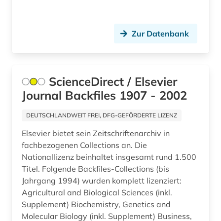
alternativmedizin (1)
Zur Datenbank
altersmedizin (1)
altersversorung (1)
altertum (31)
ScienceDirect / Elsevier
Journal Backfiles 1907 - 2002
altertumswissenschaft (35)
DEUTSCHLANDWEIT FREI, DFG-GEFÖRDERTE LIZENZ
altertumswissenschaften (13)
Elsevier bietet sein Zeitschriftenarchiv in
altes buch (17)
fachbezogenen Collections an. Die
Nationallizenz beinhaltet insgesamt rund 1.500
altes testament (12)
Titel. Folgende Backfiles-Collections (bis
altes testament griechisch (1)
Jahrgang 1994) wurden komplett lizenziert:
Agricultural and Biological Sciences (inkl.
altes testament lateinisch (1)
Supplement) Biochemistry, Genetics and
Molecular Biology (inkl. Supplement) Business,
altes ägypten (5)