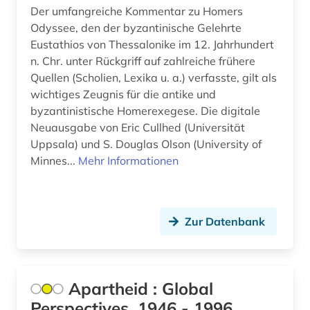
Der umfangreiche Kommentar zu Homers
allgemeinenzyklopädien (1)
Odyssee, den der byzantinische Gelehrte
allgemeiner teil (1)
Eustathios von Thessalonike im 12. Jahrhundert
n. Chr. unter Rückgriff auf zahlreiche frühere
allgemeines bauingenieurwesen (1)
Quellen (Scholien, Lexika u. a.) verfasste, gilt als
wichtiges Zeugnis für die antike und
allgemeines bibliothekswesen (1)
byzantinistische Homerexegese. Die digitale
Neuausgabe von Eric Cullhed (Universität
allgemeines prozessrecht und zivilprozess (1)
Uppsala) und S. Douglas Olson (University of
allgemeines sozialversicherungsgesetz (1)
Minnes...
Mehr Informationen
allgemeines verwaltungsrecht (1)
allgemeinmedizin (1)
Zur Datenbank
allierte (1)
allmende (1)
Apartheid : Global
alltag (8)
Perspectives, 1946 - 1996