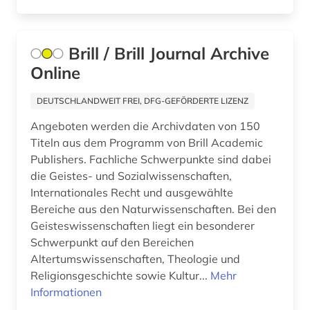
agrarprodukt (2)
agrarproduktion (1)
Brill / Brill Journal Archive
agrarrecht (1)
Online
agrarsektor (1)
DEUTSCHLANDWEIT FREI, DFG-GEFÖRDERTE LIZENZ
agrarsoziologie (2)
Angeboten werden die Archivdaten von 150
Titeln aus dem Programm von Brill Academic
agrarwirtchaft (1)
Publishers. Fachliche Schwerpunkte sind dabei
die Geistes- und Sozialwissenschaften,
agrarwirtschaft (3)
Internationales Recht und ausgewählte
agrarwissenschaft (11)
Bereiche aus den Naturwissenschaften. Bei den
Geisteswissenschaften liegt ein besonderer
agrarwissenschaften (3)
Schwerpunkt auf den Bereichen
Altertumswissenschaften, Theologie und
agricola (1)
Religionsgeschichte sowie Kultur...
Mehr
agrikulturchemie (2)
Informationen