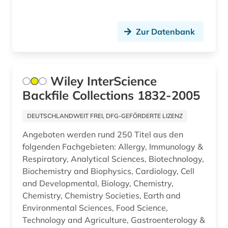
aktiengesellschaft (1)
aktieninformationen (4)
Zur Datenbank
aktienkurse (1)
aktienmarkt (1)
Wiley InterScience
aktienrecht (2)
Backfile Collections 1832-2005
aktuelles lexikon (1)
DEUTSCHLANDWEIT FREI, DFG-GEFÖRDERTE LIZENZ
akupunktur (1)
Angeboten werden rund 250 Titel aus den
folgenden Fachgebieten: Allergy, Immunology &
akustik (1)
Respiratory, Analytical Sciences, Biotechnology,
Biochemistry and Biophysics, Cardiology, Cell
alain (2)
and Developmental, Biology, Chemistry,
Chemistry, Chemistry Societies, Earth and
albanien (6)
Environmental Sciences, Food Science,
albanisch (1)
Technology and Agriculture, Gastroenterology &