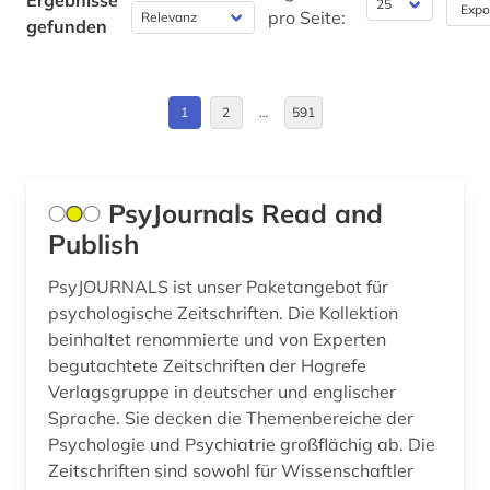
Ergebnisse
widerstandskämpfer; sozialist (1)
Expo
Bulgarien (20)
pro Seite:
gefunden
abendzeitung (münchen) (1)
Byzantinisches Reich (17)
aberglaube (4)
China (73)
1
2
…
591
abfall (8)
Daenemark (209)
abfallbeseitigung (1)
Deutschland (1951)
PsyJournals Read and
abfallentsorgung (1)
Publish
Deutschland (DDR) (79)
abfallrecht (3)
Estland (37)
PsyJOURNALS ist unser Paketangebot für
psychologische Zeitschriften. Die Kollektion
abfallverwertung (1)
Europa (374)
beinhaltet renommierte und von Experten
abfallwirtschaft (6)
begutachtete Zeitschriften der Hogrefe
Finnland (82)
Verlagsgruppe in deutscher und englischer
abfluss (1)
Sprache. Sie decken die Themenbereiche der
Frankreich (198)
Psychologie und Psychiatrie großflächig ab. Die
abgabenordnung (1)
GUS (29)
Zeitschriften sind sowohl für Wissenschaftler