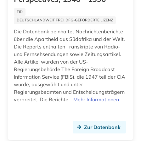
alltagsgegenstand (1)
FID
alltagsgeschichte &lt;fach&gt; (4)
DEUTSCHLANDWEIT FREI, DFG-GEFÖRDERTE LIZENZ
Die Datenbank beinhaltet Nachrichtenberichte
alltagskultur (4)
über die Apartheid aus Südafrika und der Welt.
alltagsleben (1)
Die Reports enthalten Transkripte von Radio-
und Fernsehsendungen sowie Zeitungsartikel.
alma-tadema (1)
Alle Artikel wurden von der US-
Regierungsbehörde The Foreign Broadcast
almanach (5)
Information Service (FBIS), die 1947 teil der CIA
wurde, ausgewählt und unter
aloys ludwig (1)
Regierungsbeamten und Entscheidungsträgern
alpen (1)
verbreitet. Die Berichte...
Mehr Informationen
alpenverein südtirol (1)
alphabet (1)
Zur Datenbank
alphabetischer katalog (2)