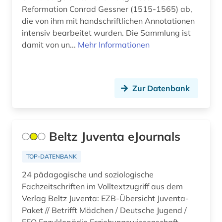
Reformation Conrad Gessner (1515-1565) ab,
alemannisch (1)
die von ihm mit handschriftlichen Annotationen
alexander von humboldt (3)
intensiv bearbeitet wurden. Die Sammlung ist
damit von un...
Mehr Informationen
alexandr s. (1)
alf laila wa-laila (2)
Zur Datenbank
alfred (1)
alfred escher (1)
algebra (1)
Beltz Juventa eJournals
algerien (1)
TOP-DATENBANK
alighieri (3)
24 pädagogische und soziologische
Fachzeitschriften im Volltextzugriff aus dem
alkohol (2)
Verlag Beltz Juventa: EZB-Übersicht Juventa-
Paket // Betrifft Mädchen / Deutsche Jugend /
alkoholismus (1)