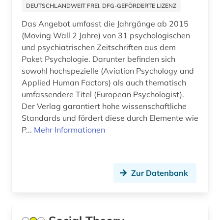
DEUTSCHLANDWEIT FREI, DFG-GEFÖRDERTE LIZENZ
adorno (1)
Sachsen (44)
Das Angebot umfasst die Jahrgänge ab 2015
adressbuch (106)
Sachsen-Anhalt (18)
(Moving Wall 2 Jahre) von 31 psychologischen
und psychiatrischen Zeitschriften aus dem
adressdatenbank (1)
San Marino (1)
Paket Psychologie. Darunter befinden sich
adresse (10)
sowohl hochspezielle (Aviation Psychology and
Schleswig-Holstein (18)
Applied Human Factors) als auch thematisch
adressen (2)
umfassendere Titel (European Psychologist).
Schweden (279)
Der Verlag garantiert hohe wissenschaftliche
adressensammlung (1)
Schweiz (238)
Standards und fördert diese durch Elemente wie
P...
Mehr Informationen
adressenverzeichnis (1)
Serbien (30)
adressverzeichnis (35)
Skandinavien (20)
adreßbuch (9)
Zur Datenbank
Slowakei (39)
adventisten (1)
Slowenien (31)
aerodynamik (1)
Spanien (93)