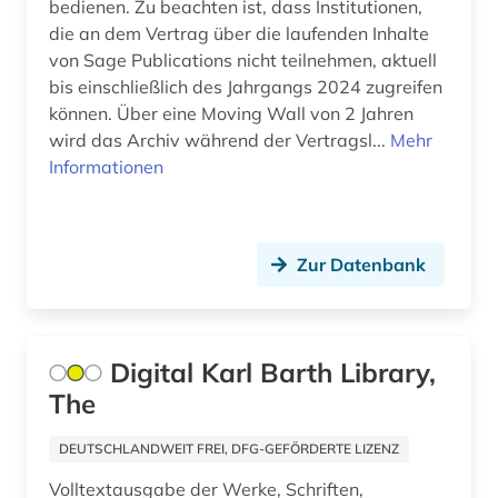
bedienen. Zu beachten ist, dass Institutionen,
abstract-dienst (1)
Mittelamerika (65)
die an dem Vertrag über die laufenden Inhalte
von Sage Publications nicht teilnehmen, aktuell
abtei cluny (1)
Moldawien (17)
bis einschließlich des Jahrgangs 2024 zugreifen
abwanderung (1)
können. Über eine Moving Wall von 2 Jahren
Monaco (3)
wird das Archiv während der Vertragsl...
Mehr
abwasser (8)
Montenegro (19)
Informationen
abwasserabgabengesetz (1)
Niederlande (132)
abwassertechnik (2)
Niedersachsen (51)
Zur Datenbank
abwassertechnische vereinigung (1)
Nordamerika (44)
abwassertechnologie (2)
Nordrhein-Westfalen (50)
Digital Karl Barth Library,
abzeichen (1)
Norwegen (139)
The
academia sinica (1)
Oesterreich (311)
DEUTSCHLANDWEIT FREI, DFG-GEFÖRDERTE LIZENZ
academiens (1)
Osmanisches Reich (16)
Volltextausgabe der Werke, Schriften,