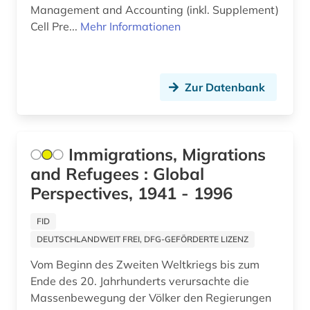
Management and Accounting (inkl. Supplement)
altfinnisch (1)
Cell Pre...
Mehr Informationen
altfranzösisch (8)
altfäröisch (1)
Zur Datenbank
altgermanistik (5)
altgriechisch (4)
Immigrations, Migrations
altgutnisch (1)
and Refugees : Global
Perspectives, 1941 - 1996
althochdeutsch (4)
FID
altisländisch (1)
DEUTSCHLANDWEIT FREI, DFG-GEFÖRDERTE LIZENZ
altitalienisch (1)
Vom Beginn des Zweiten Weltkriegs bis zum
altkanaanäisch (1)
Ende des 20. Jahrhunderts verursachte die
Massenbewegung der Völker den Regierungen
altkarte (1)