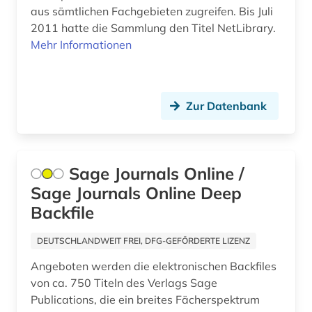
abraham geiger kolle (1)
aus sämtlichen Fachgebieten zugreifen. Bis Juli
Jugoslawien (21)
2011 hatte die Sammlung den Titel NetLibrary.
abraum (1)
Kanada (82)
Mehr Informationen
abrechnung (1)
Korea (12)
abrüstung (3)
Kroatien (40)
Zur Datenbank
abschaffung (1)
Lettland (25)
abschlussarbeit (2)
Liechtenstein (16)
Sage Journals Online /
abschlussarbeiten (1)
Litauen (28)
Sage Journals Online Deep
abschnitt 1 (3)
Backfile
Luxemburg (16)
abschnitt 2 (2)
DEUTSCHLANDWEIT FREI, DFG-GEFÖRDERTE LIZENZ
Makedonien (16)
absolvent (1)
Angeboten werden die elektronischen Backfiles
Malta (4)
von ca. 750 Titeln des Verlags Sage
abstract (2)
Publications, die ein breites Fächerspektrum
Mecklenburg-Vorpommern (32)