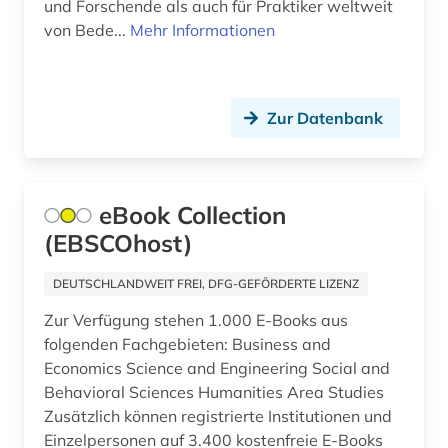
und Forschende als auch für Praktiker weltweit
abgabeordnung (1)
Gibraltar (2)
von Bede...
Mehr Informationen
abgasemission (1)
Griechenland (13)
abgeordnetenhaus (1)
Griechenland (Altertum) (38)
Zur Datenbank
abgeordneter (6)
Großbritannien (310)
abholzung (1)
Hamburg (21)
eBook Collection
abkommen (1)
Hessen (58)
(EBSCOhost)
abkürzung (19)
Irland (44)
DEUTSCHLANDWEIT FREI, DFG-GEFÖRDERTE LIZENZ
abkürzungen (2)
Island (54)
Zur Verfügung stehen 1.000 E-Books aus
abkürzungsverzeichnis (1)
folgenden Fachgebieten: Business and
Israel (75)
Economics Science and Engineering Social and
abolitionismus (1)
Italien (155)
Behavioral Sciences Humanities Area Studies
Zusätzlich können registrierte Institutionen und
abraham (1)
Japan (32)
Einzelpersonen auf 3.400 kostenfreie E-Books