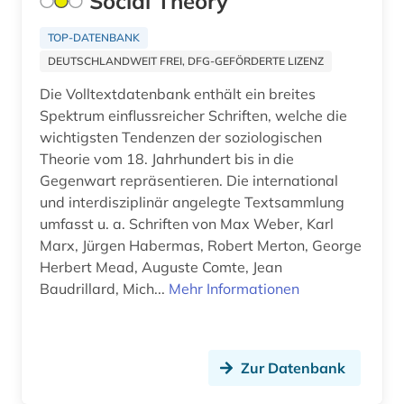
Social Theory
aeronomie (1)
Suedamerika (103)
TOP-DATENBANK
aerospace (1)
DEUTSCHLANDWEIT FREI, DFG-GEFÖRDERTE LIZENZ
Suedasien (26)
Die Volltextdatenbank enthält ein breites
aesopus (1)
Suedostasien (25)
Spektrum einflussreicher Schriften, welche die
afanasij a. (1)
wichtigsten Tendenzen der soziologischen
Suedosteuropa (45)
Theorie vom 18. Jahrhundert bis in die
affekt (1)
Thueringen (30)
Gegenwart repräsentieren. Die international
und interdisziplinär angelegte Textsammlung
afghanistan (4)
Tschechische Republik (77)
umfasst u. a. Schriften von Max Weber, Karl
african diaspora (1)
Marx, Jürgen Habermas, Robert Merton, George
Tuerkei (32)
Herbert Mead, Auguste Comte, Jean
african studies (2)
USA (366)
Baudrillard, Mich...
Mehr Informationen
african women (1)
Ukraine (54)
afrika (71)
Unbekannt (1)
Zur Datenbank
afrika amerika großbritannien sklavenhandel
Ungarn (51)