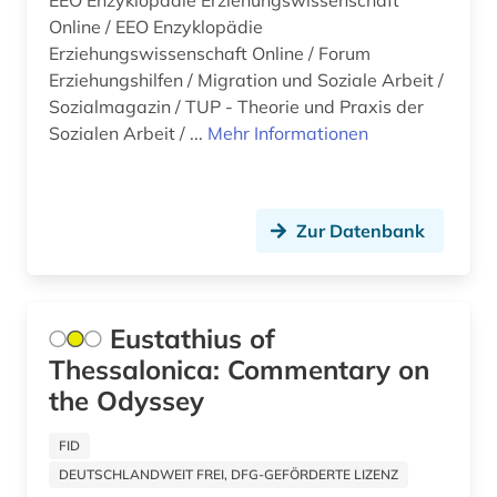
EEO Enzyklopädie Erziehungswissenschaft
allgemein (1)
Online / EEO Enzyklopädie
Erziehungswissenschaft Online / Forum
allgemein bildende schule (1)
Erziehungshilfen / Migration und Soziale Arbeit /
Sozialmagazin / TUP - Theorie und Praxis der
allgemeine geschäftsbedingungen (1)
Sozialen Arbeit / ...
Mehr Informationen
allgemeine kulturwissenschaft (1)
allgemeine medizinische datenbank (3)
Zur Datenbank
allgemeine sammelwerke (1)
allgemeine und vergleichende
literaturwissenschaft (1)
Eustathius of
allgemeine und vergleichende sprach- und
Thessalonica: Commentary on
literaturwissenschaft (2)
the Odyssey
allgemeine volkswirtschaftslehre (3)
FID
allgemeine ökologie (1)
DEUTSCHLANDWEIT FREI, DFG-GEFÖRDERTE LIZENZ