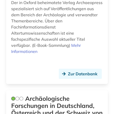
Der in Oxford beheimatete Verlag Archaeopress
latinistik (1)
spezialisiert sich auf Veröffentlichungen aus
dem Bereich der Archäologie und verwandter
lehrbuch (1)
Themenbereiche. Über den
lexikon (1)
Fachinformationsdienst
Altertumswissenschaften ist eine
linguistische anthropologie (1)
fachspezifische Auswahl aktueller Titel
verfügbar. (E-Book-Sammlung)
Mehr
literatur (6)
Informationen
literaturwissenschaft (3)
london (2)
Zur Datenbank
luftbild (2)
luftnachrichtendienst (2)
Archäologische
mainz (1)
Forschungen in Deutschland,
malakologie (1)
Österreich und der Schweiz von