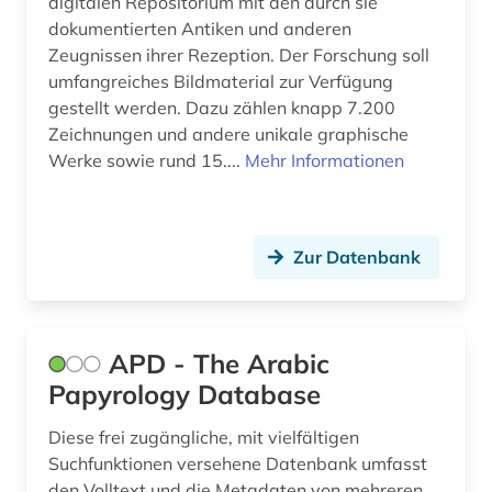
digitalen Repositorium mit den durch sie
kaiser (1)
dokumentierten Antiken und anderen
kardinal (1)
Zeugnissen ihrer Rezeption. Der Forschung soll
umfangreiches Bildmaterial zur Verfügung
karten (1)
gestellt werden. Dazu zählen knapp 7.200
Zeichnungen und andere unikale graphische
kartographie (1)
Werke sowie rund 15....
Mehr Informationen
katalog (8)
keilschrift (1)
Zur Datenbank
keramik (4)
kirchengeschichte (1)
APD - The Arabic
kirchenrecht (1)
Papyrology Database
klassische altertumswissenschaft (1)
Diese frei zugängliche, mit vielfältigen
klassische archäologie (14)
Suchfunktionen versehene Datenbank umfasst
den Volltext und die Metadaten von mehreren