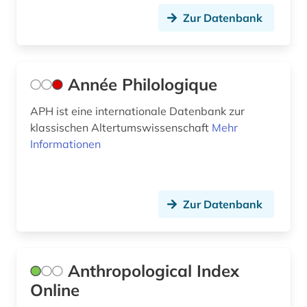
Zur Datenbank
geschichte 3350 v.chr.-400 v.chr. (1)
geschichte 336 v. chr.-31 v. chr. (1)
geschichtswissenschaften (2)
Année Philologique
geschlechterforschung (1)
APH ist eine internationale Datenbank zur
klassischen Altertumswissenschaft
Mehr
giorgio (1)
Informationen
gipsabguss (1)
gotland (1)
Zur Datenbank
grab(dekoration) (1)
grabinschrift (1)
Anthropological Index
grabmal (1)
Online
grabstein (1)