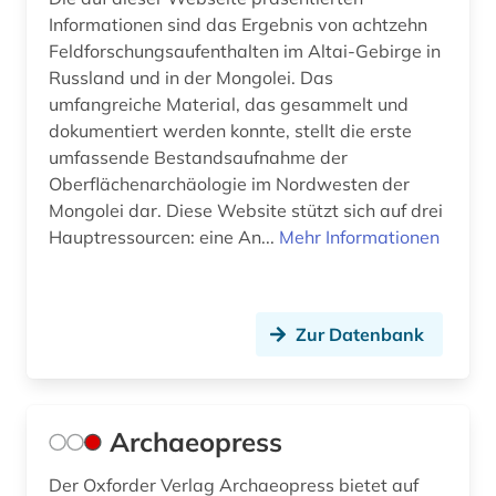
kultur (5)
Informationen sind das Ergebnis von achtzehn
Feldforschungsaufenthalten im Altai-Gebirge in
kulturanthropologie (2)
Russland und in der Mongolei. Das
umfangreiche Material, das gesammelt und
kulturdenkmal (1)
dokumentiert werden konnte, stellt die erste
kulturerbe (5)
umfassende Bestandsaufnahme der
Oberflächenarchäologie im Nordwesten der
kulturgeschichte (4)
Mongolei dar. Diese Website stützt sich auf drei
Hauptressourcen: eine An...
Mehr Informationen
kulturgut (2)
kulturwissenschaften (6)
kunst (25)
Zur Datenbank
kunstgeschichte (7)
kunsthandwerk (2)
Archaeopress
kunstmuseum (1)
Der Oxforder Verlag Archaeopress bietet auf