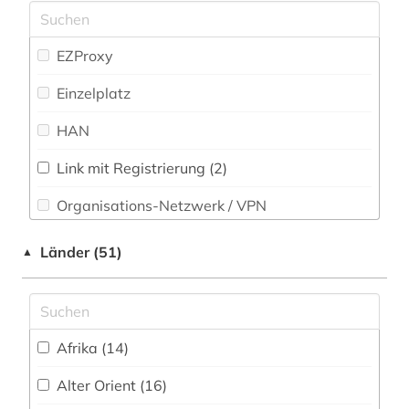
antikensammlung (2)
Musikwissenschaft (28)
antiquität (1)
EZProxy
Natur- und Umweltschutz (4)
arabisch (2)
Einzelplatz
Pädagogik (27)
arbeiterbewegung (1)
HAN
Philosophie (51)
architektur (20)
Link mit Registrierung (2)
Physik (12)
architekturgeschichte (2)
Organisations-Netzwerk / VPN
Politologie (28)
architekturzeichnung (1)
Shibboleth
Länder (51)
▲
Psychologie (28)
archiv (1)
Zugriff vor Ort
Rechtswissenschaft (19)
archäologie (75)
Romanistik (24)
archäologische funde (1)
Afrika (14)
Slavistik (21)
archäologische stätte (3)
Alter Orient (16)
Soziologie (34)