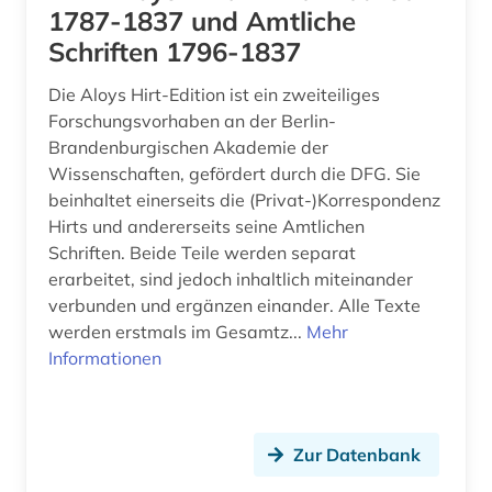
1787-1837 und Amtliche
epigraphie (1)
Schriften 1796-1837
epigraphik (8)
Die Aloys Hirt-Edition ist ein zweiteiliges
Forschungsvorhaben an der Berlin-
erwerbung (1)
Brandenburgischen Akademie der
Wissenschaften, gefördert durch die DFG. Sie
ethnologie (7)
beinhaltet einerseits die (Privat-)Korrespondenz
europäische geschichte (1)
Hirts und andererseits seine Amtlichen
Schriften. Beide Teile werden separat
europäische kultur (1)
erarbeitet, sind jedoch inhaltlich miteinander
verbunden und ergänzen einander. Alle Texte
exegese (1)
werden erstmals im Gesamtz...
Mehr
Informationen
exponat (1)
felsbild (1)
fernsehen (1)
Zur Datenbank