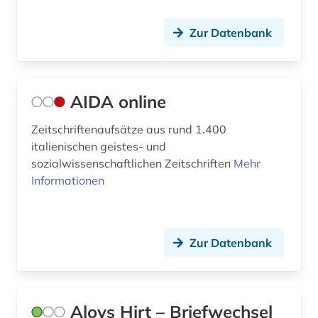
e-learning (2)
Zur Datenbank
eblaitisch (1)
edward s. morse (1)
AIDA online
edward sylvester morse (1)
Zeitschriftenaufsätze aus rund 1.400
eisenzeit (1)
italienischen geistes- und
sozialwissenschaftlichen Zeitschriften
Mehr
elamisch (1)
Informationen
elearning (1)
elektronische medien (1)
Zur Datenbank
elektronische zeitschrift (3)
elektronisches buch (24)
Aloys Hirt – Briefwechsel
enzyklopädie (2)