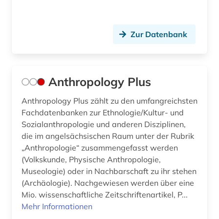
gräzistik (1)
Zur Datenbank
göttingen (1)
halle (saale) (1)
hamburg (2)
Anthropology Plus
handbuch (1)
Anthropology Plus zählt zu den umfangreichsten
Fachdatenbanken zur Ethnologie/Kultur- und
handschrift (1)
Sozialanthropologie und anderen Disziplinen,
die im angelsächsischen Raum unter der Rubrik
hassidismus (1)
„Anthropologie“ zusammengefasst werden
hebräisch (1)
(Volkskunde, Physische Anthropologie,
Museologie) oder in Nachbarschaft zu ihr stehen
heiligenverehrung (1)
(Archäologie). Nachgewiesen werden über eine
Mio. wissenschaftliche Zeitschriftenartikel, P...
heiliger (1)
Mehr Informationen
hellenismus (1)