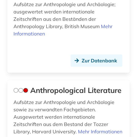
Aufsätze zur Anthropologie und Archäologie;
grabung (1)
ausgewertet werden internationale
Zeitschriften aus den Beständen der
grammatik (1)
Anthropology Library, British Museum
Mehr
Informationen
griechenland (6)
griechenland (3)
griechenland (altertum) (3)
Zur Datenbank
griechenland < altertum > (1)
griechenland <altertum> (1)
Anthropological Literature
griechenland altertum (2)
Aufsätze zur Anthropologie und Archäologie
sowie zu verwandten Fachgebieten.
griechisch (12)
Ausgewertet werden internationale
griechische literatur (1)
Zeitschriften aus dem Bestand der Tozzer
Library, Harvard University.
Mehr Informationen
großbritannien (4)