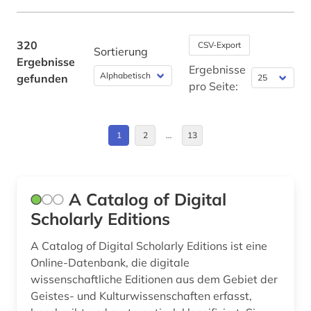
baltikum (1)
Finnland (2)
banknote (1)
Frankreich (6)
320
CSV-Export
Sortierung
Ergebnisse
barock (1)
Griechenland (Altertum) (18)
Ergebnisse
gefunden
pro Seite:
bauakademie (1)
Großbritannien (5)
baudenkmal (3)
Hamburg (1)
1
2
…
13
baukunst (1)
Irland (3)
bautechnik (1)
Israel (2)
A Catalog of Digital
bauwerk (1)
Italien (5)
Scholarly Editions
bayerische staatsbibliothek (1)
Japan (1)
A Catalog of Digital Scholarly Editions ist eine
Online-Datenbank, die digitale
bayern (2)
Litauen (1)
wissenschaftliche Editionen aus dem Gebiet der
Geistes- und Kulturwissenschaften erfasst,
behinderung (1)
Mittelamerika (1)