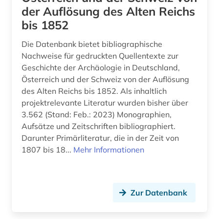
der Auflösung des Alten Reichs
malakozoologie (1)
bis 1852
malerei ästhetik (1)
Die Datenbank bietet bibliographische
management (1)
Nachweise für gedruckten Quellentexte zur
Geschichte der Archäologie in Deutschland,
martin-von-wagner-museum (1)
Österreich und der Schweiz von der Auflösung
maya (1)
des Alten Reichs bis 1852. Als inhaltlich
projektrelevante Literatur wurden bisher über
medienwissenschaft (1)
3.562 (Stand: Feb.: 2023) Monographien,
Aufsätze und Zeitschriften bibliographiert.
medizin (2)
Darunter Primärliteratur, die in der Zeit von
1807 bis 18...
Mehr Informationen
mediävistik (1)
migrationsstudien (1)
militärgeschichte (1)
Zur Datenbank
mishnah (1)