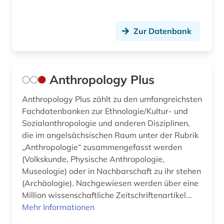
hethitisch (1)
Zur Datenbank
hieroglyphenschrift (1)
hirt (1)
Anthropology Plus
historiker (1)
Anthropology Plus zählt zu den umfangreichsten
historische karte (1)
Fachdatenbanken zur Ethnologie/Kultur- und
hochkulturen (1)
Sozialanthropologie und anderen Disziplinen,
die im angelsächsischen Raum unter der Rubrik
hochschulschrift (2)
„Anthropologie“ zusammengefasst werden
(Volkskunde, Physische Anthropologie,
hochschulschriften (1)
Museologie) oder in Nachbarschaft zu ihr stehen
(Archäologie). Nachgewiesen werden über eine
höhlentempel (1)
Million wissenschaftliche Zeitschriftenartikel...
iberische halbinsel (1)
Mehr Informationen