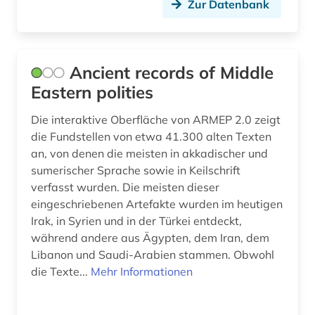
Zur Datenbank
gemme (3)
generative ki (1)
Ancient records of Middle
geografie (3)
Eastern polities
geographie (1)
Die interaktive Oberfläche von ARMEP 2.0 zeigt
geologie (1)
die Fundstellen von etwa 41.300 alten Texten
an, von denen die meisten in akkadischer und
geowissenschaften (1)
sumerischer Sprache sowie in Keilschrift
verfasst wurden. Die meisten dieser
germanen (2)
eingeschriebenen Artefakte wurden im heutigen
germanische altertumskunde (2)
Irak, in Syrien und in der Türkei entdeckt,
während andere aus Ägypten, dem Iran, dem
germanistik (1)
Libanon und Saudi-Arabien stammen. Obwohl
die Texte...
Mehr Informationen
geschichte (43)
geschichte 1000 v. chr.-500 (1)