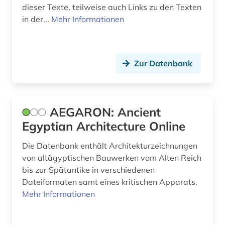
dieser Texte, teilweise auch Links zu den Texten
byzantinisches reich (2)
in der...
Mehr Informationen
byzantinistik (4)
böhmen (1)
Zur Datenbank
chemie (4)
china (3)
AEGARON: Ancient
christentum (1)
Egyptian Architecture Online
cuneiform (1)
Die Datenbank enthält Architekturzeichnungen
von altägyptischen Bauwerken vom Alten Reich
darstellende kunst (1)
bis zur Spätantike in verschiedenen
datensammlung (1)
Dateiformaten samt eines kritischen Apparats.
Mehr Informationen
dekorative kunst (1)
demotisch (1)