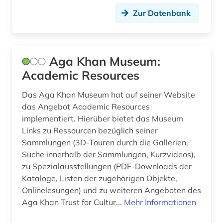
Zur Datenbank
digitale edition (1)
digitale karte (1)
digitalisat (1)
Aga Khan Museum:
Academic Resources
digitalisierung (1)
Das Aga Khan Museum hat auf seiner Website
discovery service (1)
das Angebot Academic Resources
implementiert. Hierüber bietet das Museum
dissertation (2)
Links zu Ressourcen bezüglich seiner
dokument (2)
Sammlungen (3D-Touren durch die Gallerien,
Suche innerhalb der Sammlungen, Kurzvideos),
dunhuang (1)
zu Spezialausstellungen (PDF-Downloads der
Kataloge, Listen der zugehörigen Objekte,
dunhuang-handschriften (1)
Onlinelesungen) und zu weiteren Angeboten des
dänemark (2)
Aga Khan Trust for Cultur...
Mehr Informationen
e-book (1)