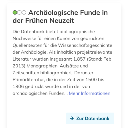
mittel- und neulateinische philologie (2)
Archäologische Funde in
mittelalter (6)
der Frühen Neuzeit
mittelalterstudien (1)
Die Datenbank bietet bibliographische
Nachweise für einen Kanon von gedruckten
mittlerer osten (2)
Quellentexten für die Wissenschaftsgeschichte
der Archäologie. Als inhaltlich projektrelevante
moderne sprachen (2)
Literatur wurden insgesamt 1.857 (Stand: Feb.
moesia inferior (1)
2013) Monographien, Aufsätze und
Zeitschriften bibliographiert. Darunter
mogaogrotten (dunhuang) (1)
Primärliteratur, die in der Zeit von 1500 bis
1806 gedruckt wurde und in der von
mongolei (1)
archäologischen Funden...
Mehr Informationen
mongolistik (1)
muschelhaufen (1)
Zur Datenbank
museologie (1)