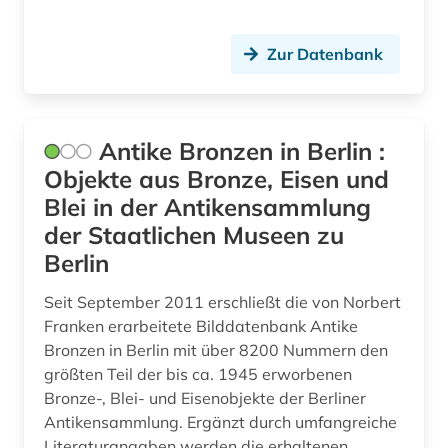
indien (1)
indigenes volk (1)
Zur Datenbank
industriedesign (2)
inka (1)
Antike Bronzen in Berlin :
innenarchitektur (1)
Objekte aus Bronze, Eisen und
Blei in der Antikensammlung
inschrift (9)
der Staatlichen Museen zu
inschriften (3)
Berlin
institut (1)
Seit September 2011 erschließt die von Norbert
Franken erarbeitete Bilddatenbank Antike
inventar (1)
Bronzen in Berlin mit über 8200 Nummern den
irland (1)
größten Teil der bis ca. 1945 erworbenen
Bronze-, Blei- und Eisenobjekte der Berliner
irland / literatur / irisch (1)
Antikensammlung. Ergänzt durch umfangreiche
Literaturangaben werden die erhaltenen