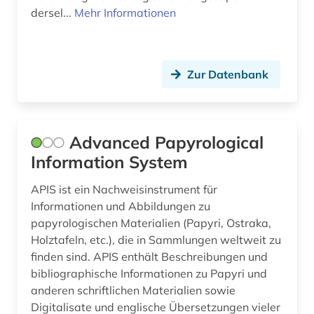
dersel...
Mehr Informationen
braunschweig (1)
Tschechische Republik (1)
brief (1)
Tuerkei (1)
Zur Datenbank
british academy (1)
USA (3)
bronze (1)
Ukraine (1)
bronzeplastik (1)
Zypern (1)
Advanced Papyrological
Information System
bronzezeit (1)
APIS ist ein Nachweisinstrument für
buchbesprechung (1)
Informationen und Abbildungen zu
buchkunst (2)
papyrologischen Materialien (Papyri, Ostraka,
Holztafeln, etc.), die in Sammlungen weltweit zu
buchrolle (1)
finden sind. APIS enthält Beschreibungen und
bibliographische Informationen zu Papyri und
bulgarien (1)
anderen schriftlichen Materialien sowie
bunker (2)
Digitalisate und englische Übersetzungen vieler