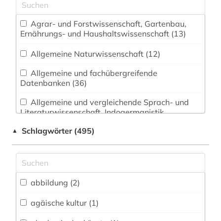
Agrar- und Forstwissenschaft, Gartenbau,
Ernährungs- und Haushaltswissenschaft (13)
Allgemeine Naturwissenschaft (12)
Allgemeine und fachübergreifende
Datenbanken (36)
Allgemeine und vergleichende Sprach- und
Literaturwissenschaft. Indogermanistik.
Außereuropäische Sprachen und Literaturen (48)
Schlagwörter (495)
▲
Anglistik. Amerikanistik (28)
Archäologie (320)
Architektur, Bauingenieur- und
abbildung (2)
Vermessungswesen (52)
agäische kultur (1)
Biologie, Biotechnologie (18)