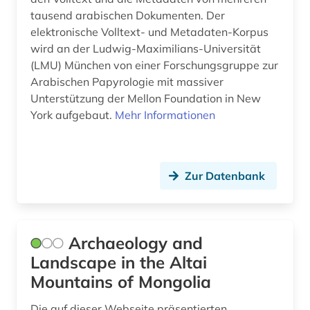
klassische philologie (8)
tausend arabischen Dokumenten. Der
elektronische Volltext- und Metadaten-Korpus
klassische studien (3)
wird an der Ludwig-Maximilians-Universität
kleinfunde (1)
(LMU) München von einer Forschungsgruppe zur
Arabischen Papyrologie mit massiver
klima (1)
Unterstützung der Mellon Foundation in New
York aufgebaut.
Mehr Informationen
kloster (1)
kolonial (1)
Zur Datenbank
kolonialismus (1)
kolonie (1)
konservierung (3)
Archaeology and
Landscape in the Altai
koptisch (2)
Mountains of Mongolia
kriminologie (1)
Die auf dieser Webseite präsentierten