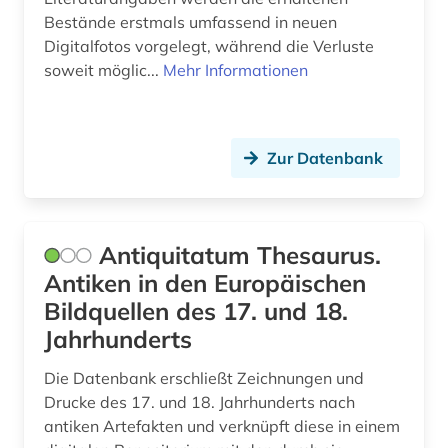
islam (2)
Bestände erstmals umfassend in neuen
islamische kunst (2)
Digitalfotos vorgelegt, während die Verluste
soweit möglic...
Mehr Informationen
islamische studien (1)
islamistik (1)
Zur Datenbank
italien (2)
japan (2)
jordanien (1)
Antiquitatum Thesaurus.
Antiken in den Europäischen
judaistik (1)
Bildquellen des 17. und 18.
jüdische geschichte (1)
Jahrhunderts
jüdische studien (1)
Die Datenbank erschließt Zeichnungen und
Drucke des 17. und 18. Jahrhunderts nach
kabbalah (1)
antiken Artefakten und verknüpft diese in einem