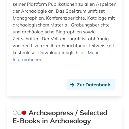
seiner Plattform Publikationen zu allen Aspekten
kunstsammlung (1)
der Archäologie an. Das Spektrum umfasst
kunstwerk (1)
Monographien, Konferenzberichte, Kataloge mit
archäologischem Material, Grabungsberichte
kunstwissenschaft (1)
und archäologische Biographien sowie
Zeitschriften. Der Volltextzugriff ist abhängig
kurpfalz (1)
von den Lizenzen Ihrer Einrichtung. Teilweise ist
künste (1)
kostenloser Download möglich, e...
Mehr
Informationen
künstliche intelligenz (1)
landeskunde (2)
Zur Datenbank
landkreis regensburg (1)
landschaft (2)
landschaftsarchitektur (2)
Archaeopress / Selected
E-Books in Archaeology
latein (8)