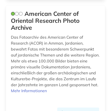
frauen (1)
freiluftmuseum (1)
American Center of
Oriental Research Photo
frühchristentum (1)
Archive
frühe neuzeit (2)
Das Fotoarchiv des American Center of
funde (3)
Research (ACOR) in Amman, Jordanien,
bewahrt Fotos mit besonderem Schwerpunkt
funktechnik (2)
auf jordanische Themen und die weitere Region.
Mehr als etwa 100.000 Bilder bieten eine
förderpreis für deutsche wissenschaftler im g.
w. leibniz-programm (1)
primäre visuelle Dokumentation Jordaniens,
einschließlich der großen archäologischen und
galloromanistik (1)
Kulturerbe-Projekte, die das Zentrum im Laufe
der Jahrzehnte im ganzen Land gesponsert hat.
gebäude (1)
Mehr Informationen
geisteswissenschaft (1)
geisteswissenschaften (21)