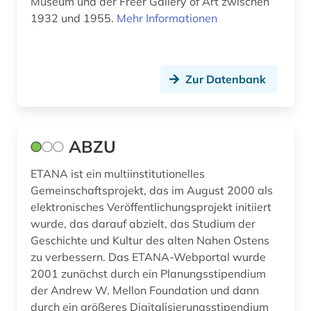
Museum und der Freer Gallery of Art zwischen
biblische archäologie (1)
Roemisches Reich (14)
1932 und 1955.
Mehr Informationen
biblische studien (1)
Russland, Sowjetunion (1)
bild (1)
Saarland (1)
Zur Datenbank
bildarchiv (4)
Sachsen-Anhalt (2)
bilddatenbank (5)
Schleswig-Holstein (2)
ABZU
bildstein (1)
Schweden (9)
ETANA ist ein multiinstitutionelles
biographie (2)
Schweiz (2)
Gemeinschaftsprojekt, das im August 2000 als
elektronisches Veröffentlichungsprojekt initiiert
biologische anthropologie (1)
Skandinavien (1)
wurde, das darauf abzielt, das Studium der
Geschichte und Kultur des alten Nahen Ostens
blogportal (1)
Spanien (1)
zu verbessern. Das ETANA-Webportal wurde
bochum (1)
Suedamerika (1)
2001 zunächst durch ein Planungsstipendium
der Andrew W. Mellon Foundation und dann
bodendenkmal (2)
Thueringen (1)
durch ein größeres Digitalisierungsstipendium