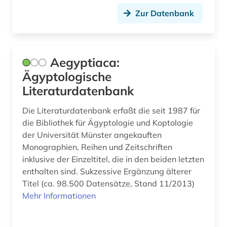
Zur Datenbank
denkmal (2)
denkmalpflege (4)
denkmalschutz (1)
Aegyptiaca:
Ägyptologische
depotfund (1)
Literaturdatenbank
design (3)
Die Literaturdatenbank erfaßt die seit 1987 für
deutsch (1)
die Bibliothek für Ägyptologie und Koptologie
der Universität Münster angekauften
deutschland (5)
Monographien, Reihen und Zeitschriften
inklusive der Einzeltitel, die in den beiden letzten
deutschland (ddr) (1)
enthalten sind. Sukzessive Ergänzung älterer
deutschsprachige gemeinschaft (1)
Titel (ca. 98.500 Datensätze, Stand 11/2013)
Mehr Informationen
dia (1)
digital humanities (1)