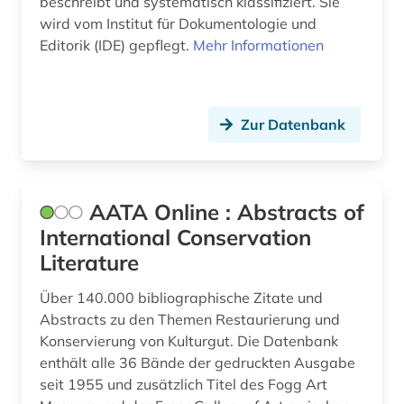
beschreibt und systematisch klassifiziert. Sie
belgien (1)
Niederlande (1)
wird vom Institut für Dokumentologie und
Editorik (IDE) gepflegt.
Mehr Informationen
berlin (1)
Niedersachsen (2)
beschreibung (1)
Norwegen (2)
Zur Datenbank
bestandsaufbau (1)
Oesterreich (4)
bestattung (1)
Osmanisches Reich (1)
betriebswirtschaftslehre (1)
Ostasien (2)
AATA Online : Abstracts of
International Conservation
bevölkerungsentwicklung (1)
Osteuropa (1)
Literature
bibliografie (13)
Ostmitteleuropa (1)
Über 140.000 bibliographische Zitate und
bibliographie (4)
Polen (1)
Abstracts zu den Themen Restaurierung und
Konservierung von Kulturgut. Die Datenbank
bibliograpie (1)
Portugal (1)
enthält alle 36 Bände der gedruckten Ausgabe
seit 1955 und zusätzlich Titel des Fogg Art
bibliothek (1)
Rheinland-Pfalz (2)