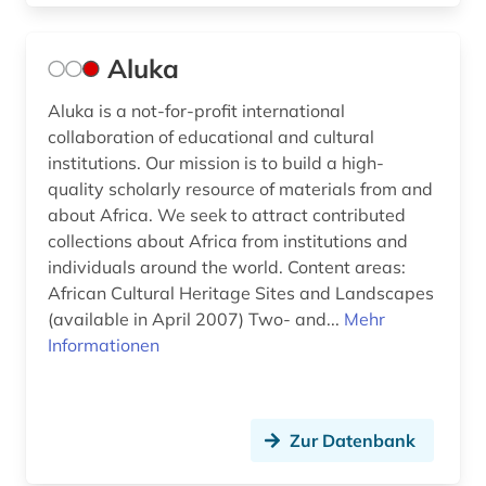
fid altertumswissenschaften - propylaeum (9)
fid asien (1)
Aluka
fid jüdische studien (1)
Aluka is a not-for-profit international
fid sozial- und kulturanthropologie (1)
collaboration of educational and cultural
institutions. Our mission is to build a high-
film (3)
quality scholarly resource of materials from and
about Africa. We seek to attract contributed
finnland (1)
collections about Africa from institutions and
individuals around the world. Content areas:
flugschrift (1)
African Cultural Heritage Sites and Landscapes
folklore (2)
(available in April 2007) Two- and...
Mehr
Informationen
forschung (4)
fotoarchiv (3)
Zur Datenbank
frankreich (4)