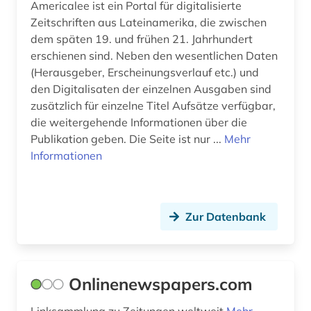
Americalee ist ein Portal für digitalisierte
medienwissenschaft (1)
Zeitschriften aus Lateinamerika, die zwischen
dem späten 19. und frühen 21. Jahrhundert
medizin (1)
erschienen sind. Neben den wesentlichen Daten
(Herausgeber, Erscheinungsverlauf etc.) und
mla international bibliography (1)
den Digitalisaten der einzelnen Ausgaben sind
mla international bibliography of books and
zusätzlich für einzelne Titel Aufsätze verfügbar,
articles on the modern languages and literatures
die weitergehende Informationen über die
(1)
Publikation geben. Die Seite ist nur ...
Mehr
Informationen
münchen (1)
naturschutz (1)
naturwissenschaften (1)
Zur Datenbank
newsletter (1)
newspaper articles (1)
Onlinenewspapers.com
niederlande (1)