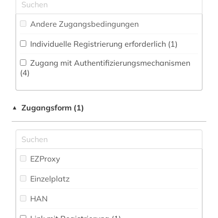
Philosophie (2)
biowissenschaften (1)
Andere Zugangsbedingungen
Physik (4)
botanik (1)
Individuelle Registrierung erforderlich (1)
Politologie (12)
bremen (1)
Zugang mit Authentifizierungsmechanismen
Psychologie (4)
(4)
british library document supply centre (1)
Rechtswissenschaft (9)
buddhismus (1)
Zugangsform (1)
▲
Romanistik (10)
burkina faso (1)
Slavistik (6)
chemie (4)
Soziologie (10)
EZProxy
china (2)
Sport (0)
Einzelplatz
comic (1)
Technik (4)
HAN
côte divoire (1)
Theologie und Religionswissenschaften (4)