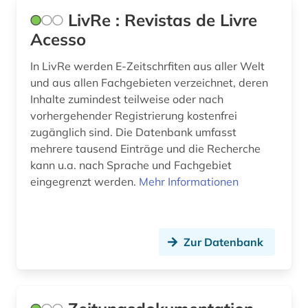
LivRe : Revistas de Livre
rezension (2)
Acesso
rundfunk (1)
In LivRe werden E-Zeitschrfiten aus aller Welt
russisch (1)
und aus allen Fachgebieten verzeichnet, deren
Inhalte zumindest teilweise oder nach
russland (3)
vorhergehender Registrierung kostenfrei
zugänglich sind. Die Datenbank umfasst
samisdat (1)
mehrere tausend Einträge und die Recherche
schweden (1)
kann u.a. nach Sprache und Fachgebiet
eingegrenzt werden.
Mehr Informationen
schweiz (2)
singapur (1)
Zur Datenbank
sowjetunion (1)
sozialgeschichte (1)
sozialwissenschaften (3)