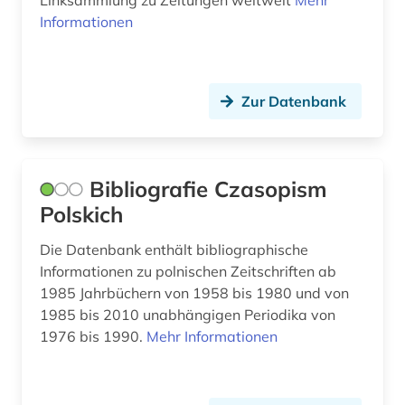
Linksammlung zu Zeitungen weltweit
Mehr
niederländisch (1)
Informationen
niedersachsen (1)
niger (1)
Zur Datenbank
nigeria (1)
nordamerikastudien (1)
Bibliografie Czasopism
norwegen (1)
Polskich
online-publikation (1)
Die Datenbank enthält bibliographische
Informationen zu polnischen Zeitschriften ab
open access (3)
1985 Jahrbüchern von 1958 bis 1980 und von
1985 bis 2010 unabhängigen Periodika von
open-access (1)
1976 bis 1990.
Mehr Informationen
osmanisch (1)
periodica (1)