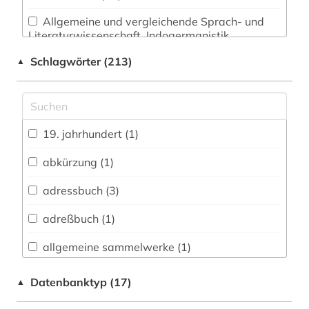
Allgemeine und vergleichende Sprach- und
Literaturwissenschaft. Indogermanistik.
Außereuropäische Sprachen und Literaturen (11)
Schlagwörter (213)
▲
Anglistik. Amerikanistik (12)
Archäologie (1)
Architektur, Bauingenieur- und
19. jahrhundert (1)
Vermessungswesen (3)
abkürzung (1)
Biologie, Biotechnologie (4)
adressbuch (3)
Buch- und Bibliothekswesen,
Informationswissenschaft (5)
adreßbuch (1)
Chemie und Pharmazie (4)
allgemeine sammelwerke (1)
Elektrotechnik, Elektronik, Nachrichtentechnik
alternativbewegung (2)
Datenbanktyp (17)
▲
(3)
angloamerikanischer kulturraum (1)