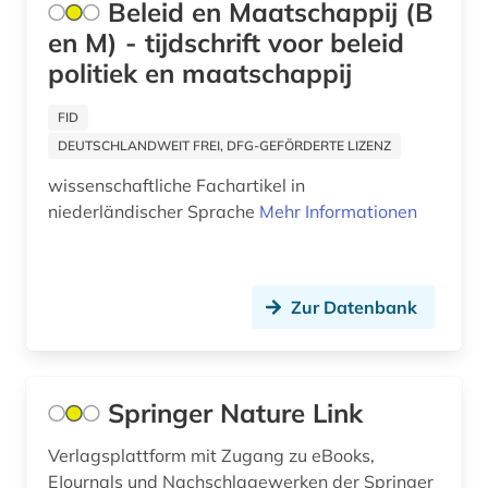
Beleid en Maatschappij (B
gesellschaft (1)
en M) - tijdschrift voor beleid
Spanien (4)
gesetzesrecht (1)
politiek en maatschappij
Suedamerika (2)
gesundheitswissenschaften (1)
FID
Tschechische Republik (1)
governance (1)
DEUTSCHLANDWEIT FREI, DFG-GEFÖRDERTE LIZENZ
Tuerkei (1)
wissenschaftliche Fachartikel in
graphic novel (1)
niederländischer Sprache
Mehr Informationen
USA (3)
graue literatur (2)
großbritannien (3)
Zur Datenbank
hausa (1)
hausbesetzung (1)
Springer Nature Link
heimatkunde (2)
Verlagsplattform mit Zugang zu eBooks,
hispanistik (4)
EJournals und Nachschlagewerken der Springer