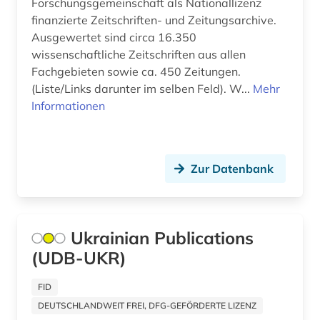
Forschungsgemeinschaft als Nationallizenz
karibik (1)
finanzierte Zeitschriften- und Zeitungsarchive.
Ausgewertet sind circa 16.350
karte (1)
wissenschaftliche Zeitschriften aus allen
katalanien (1)
Fachgebieten sowie ca. 450 Zeitungen.
(Liste/Links darunter im selben Feld). W...
Mehr
katalog (9)
Informationen
kommunikation (1)
kultur (2)
Zur Datenbank
kulturgeschichte (1)
kulturwissenschaften (1)
Ukrainian Publications
kulturzeitschrift (2)
(UDB-UKR)
kunst (1)
FID
künstler (1)
DEUTSCHLANDWEIT FREI, DFG-GEFÖRDERTE LIZENZ