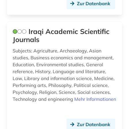
Zur Datenbank
persisch (1)
photographs (1)
Iraqi Academic Scientific
physik (2)
Journals
polen (1)
Subjects: Agriculture, Archaeology, Asian
politik (1)
studies, Business economics and management,
Education, Environmental studies, General
politikwissenschaft (1)
reference, History, Language and literature,
politische philosophie (1)
Law, Library and information science, Medicine,
Performing arts, Philosophy, Political science,
portugal (2)
Psychology, Religion, Science, Social sciences,
Technology and engineering
Mehr Informationen
presse (2)
pressestimme (1)
Zur Datenbank
primärquelle (1)