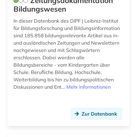
Zeitungsdokumentation
Bildungswesen
soziologie (1)
In dieser Datenbank des DIPF | Leibniz-Institut
spanien (2)
für Bildungsforschung und Bildungsinformation
sind 185.858 bildungsrelevante Artikel aus in-
spanisch (2)
und ausländischen Zeitungen und Newslettern
spanische philologie (1)
nachgewiesen und mit Schlagwörtern
erschlossen. Dabei werden alle
sprachwissenschaft (2)
Bildungsbereiche - vom Kindergarten über
Schule, Berufliche Bildung, Hochschule,
staatsrecht (1)
Weiterbildung bis hin zu bildungspolitischen
suchmaschine (1)
Diskussionen und Ent...
Mehr Informationen
theaterwissenschaft (1)
times london (2)
Zur Datenbank
times london index (3)
togo (1)