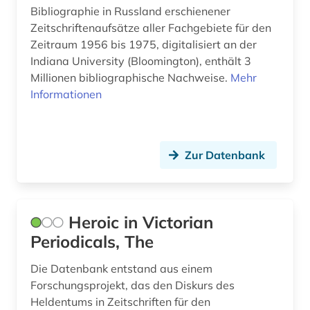
zeitschriften (2)
Bibliographie in Russland erschienener
Zeitschriftenaufsätze aller Fachgebiete für den
zeitschriftenaufsatz (6)
Zeitraum 1956 bis 1975, digitalisiert an der
zeitschriftenaufsätze (2)
Indiana University (Bloomington), enthält 3
Millionen bibliographische Nachweise.
Mehr
zeitschrifteninhaltsdienst (1)
Informationen
zeitschriftenverzeichnis (2)
zeitschtift (1)
Zur Datenbank
zeitung (18)
zeitungsartikel (1)
Heroic in Victorian
zeitungsindex (3)
Periodicals, The
öffentliche verwaltung (1)
Die Datenbank entstand aus einem
Forschungsprojekt, das den Diskurs des
österreich (1)
Heldentums in Zeitschriften für den