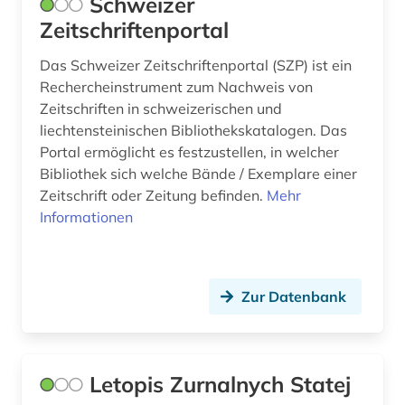
Schweizer
Zeitschriftenportal
west africa (1)
Das Schweizer Zeitschriftenportal (SZP) ist ein
wirtschaft (1)
Rechercheinstrument zum Nachweis von
Zeitschriften in schweizerischen und
wirtschaftsentwicklung (1)
liechtensteinischen Bibliothekskatalogen. Das
wirtschaftssystem (1)
Portal ermöglicht es festzustellen, in welcher
Bibliothek sich welche Bände / Exemplare einer
wirtschaftstheorie (1)
Zeitschrift oder Zeitung befinden.
Mehr
Informationen
wirtschaftswissenschaften (2)
wirtschaftszeitschrift (1)
wissenschaft (1)
Zur Datenbank
wissenschaftliche zeitschrift (3)
zeitschrift (41)
Letopis Zurnalnych Statej