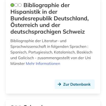
Bibliographie der
türkisch (1)
Hispanistik in der
Bundesrepublik Deutschland,
ukraine (1)
Österreich und der
universität (1)
deutschsprachigen Schweiz
usa (1)
Bibliographie der Literatur- und
Sprachwissenschaft in folgenden Sprachen :
verwaltung (1)
Spanisch, Portugiesisch, Katalanisch, Baskisch
verzeichnis (4)
und Galicisch - zusammengestellt von der Uni
Münster
Mehr Informationen
video recordings (1)
volkswirtschaftswissenschaft (1)
Zur Datenbank
website (1)
weltkrieg &lt;1939-1945&gt; (1)
werbewirtschaft (1)