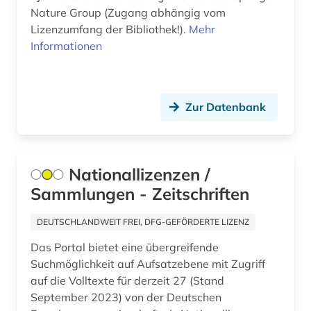
historische linguistik (1)
Nature Group (Zugang abhängig vom
Lizenzumfang der Bibliothek!).
Mehr
iberoromanistik (2)
Informationen
informationsmanagement (1)
inhalt (2)
Zur Datenbank
irak (1)
islam (1)
Nationallizenzen /
issn (2)
Sammlungen - Zeitschriften
italien (2)
DEUTSCHLANDWEIT FREI, DFG-GEFÖRDERTE LIZENZ
jahrbuch (2)
Das Portal bietet eine übergreifende
Suchmöglichkeit auf Aufsatzebene mit Zugriff
journalismus (2)
auf die Volltexte für derzeit 27 (Stand
jura (1)
September 2023) von der Deutschen