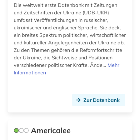
Die weltweit erste Datenbank mit Zeitungen
landeskunde (1)
und Zeitschriften der Ukraine (UDB-UKR)
lateinamerika (2)
umfasst Veröffentlichungen in russischer,
ukrainischer und englischer Sprache. Sie deckt
liechtenstein (1)
ein breites Spektrum politischer, wirtschaftlicher
und kultureller Angelegenheiten der Ukraine ab.
literarische zeitschrift (2)
Zu den Themen gehören die Reformfortschritte
literatur (3)
der Ukraine, die Sichtweise und Positionen
verschiedener politischer Kräfte, Ände...
Mehr
literaturgeschichte (1)
Informationen
literaturkritik (1)
literaturwissenschaft (3)
Zur Datenbank
loseblattausgabe (1)
massenkommunikation (3)
Americalee
medien (1)