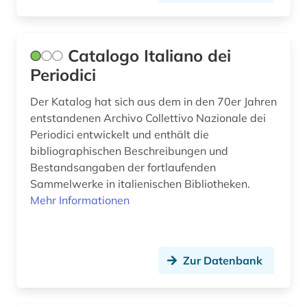
publikumszeitschrift (1)
publizistik (1)
Catalogo Italiano dei
Periodici
pädagogik (1)
Der Katalog hat sich aus dem in den 70er Jahren
recht (3)
entstandenen Archivo Collettivo Nazionale dei
rechtssprechung (1)
Periodici entwickelt und enthält die
bibliographischen Beschreibungen und
rechtswissenschaft (1)
Bestandsangaben der fortlaufenden
Sammelwerke in italienischen Bibliotheken.
redaktion (2)
Mehr Informationen
regierung (1)
regionalbibliografie (1)
Zur Datenbank
reiseliteratur (1)
religion (2)