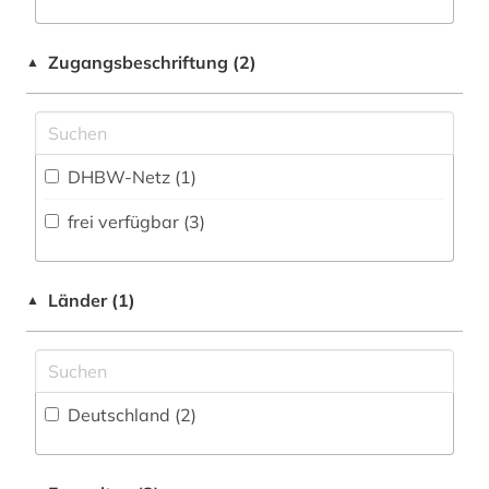
Philosophie (1)
lehrbücher (1)
Zugangsbeschriftung (2)
▲
Physik (3)
lehrmittel (1)
Politologie (2)
lernprogramm (4)
Psychologie (3)
DHBW-Netz (1)
linguistik (1)
Rechtswissenschaft (3)
frei verfügbar (3)
literaturwissenschaft (2)
Romanistik (0)
mathe (1)
Slavistik (0)
Länder (1)
▲
mathematik (1)
Soziologie (4)
medizin (2)
Sport (2)
mode (1)
Deutschland (2)
Technik (0)
musik (1)
Theologie und Religionswissenschaften (2)