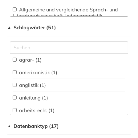
Allgemeine und vergleichende Sprach- und
Literaturwissenschaft. Indogermanistik.
Außereuropäische Sprachen und Literaturen (4)
Schlagwörter (51)
▲
Anglistik. Amerikanistik (3)
Archäologie (1)
Architektur, Bauingenieur- und
agrar- (1)
Vermessungswesen (2)
amerikanistik (1)
Biologie, Biotechnologie (4)
anglistik (1)
Buch- und Bibliothekswesen,
Informationswissenschaft (1)
anleitung (1)
Chemie und Pharmazie (4)
arbeitsrecht (1)
Elektrotechnik, Elektronik, Nachrichtentechnik
architektur (1)
Datenbanktyp (17)
▲
(0)
betriebswirtschaftslehre (1)