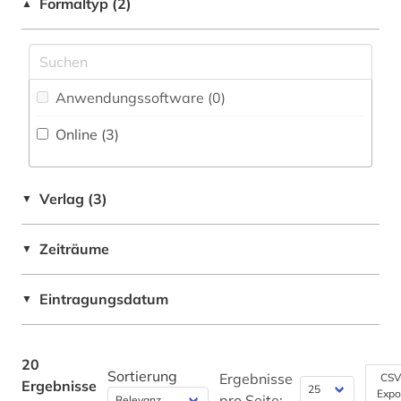
neurologie (1)
Formaltyp (2)
▲
Werkstoffwissenschaften und
Fertigungstechnik (0)
open educational resources (1)
physik (3)
Wirtschaftswissenschaften (3)
Anwendungssoftware (0
)
Wissenschaftskunde, Forschung, Hochschul-,
pädiatrie (1)
Museumswesen (1)
Online (3
)
sozialwissenschaften (1)
technische chemie (1)
Verlag (3)
▼
theater (1)
Zeiträume
▼
unterricht (1)
werkstoffkunde (1)
Eintragungsdatum
▼
zeichenunterricht (1)
20
zeichnung (1)
Sortierung
Ergebnisse
CSV
Ergebnisse
Expo
pro Seite: