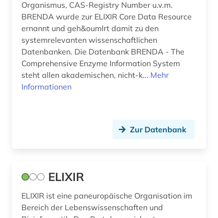
Organismus, CAS-Registry Number u.v.m.
Werkstoffwissenschaften und
BRENDA wurde zur ELIXIR Core Data Resource
Fertigungstechnik (0)
ernannt und geh&oumlrt damit zu den
systemrelevanten wissenschaftlichen
Wirtschaftswissenschaften (0)
Datenbanken. Die Datenbank BRENDA - The
Wissenschaftskunde, Forschung, Hochschul-,
Comprehensive Enzyme Information System
Museumswesen (0)
steht allen akademischen, nicht-k...
Mehr
Informationen
Zur Datenbank
ELIXIR
ELIXIR ist eine paneuropäische Organisation im
Bereich der Lebenswissenschaften und