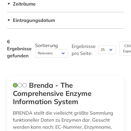
Zeiträume
▼
Philosophie (0)
Physik (1)
Eintragungsdatum
▼
Politologie (0)
6
Psychologie (0)
Sortierung
Ergebnisse
CSV
Ergebnisse
Expo
pro Seite:
Rechtswissenschaft (0)
gefunden
Romanistik (0)
Slavistik (0)
Brenda - The
Soziologie (0)
Comprehensive Enzyme
Information System
Sport (0)
BRENDA stellt die vielleicht größte Sammlung
Technik (0)
funktioneller Daten zu Enzymen dar. Gesucht
Theologie und Religionswissenschaften (0)
werden kann nach: EC-Nummer, Enzymname,