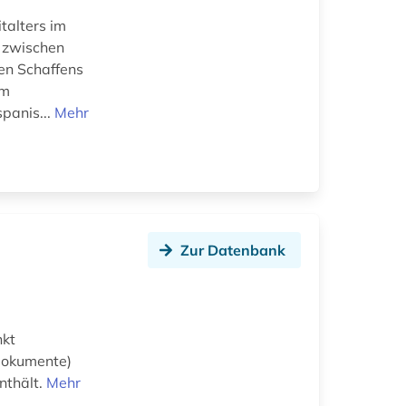
talters im
e zwischen
hen Schaffens
am
panis...
Mehr
Zur Datenbank
nkt
 Dokumente)
nthält.
Mehr