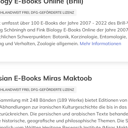
logy E-Books Online (Brill)
HLANDWEIT FREI, DFG-GEFÖRDERTE LIZENZ
umfasst über 100 E-Books der Jahre 2007 - 2022 des Brill-
 Schöningh and Fink Biology E-Books Online der Jahre 2007
chlichen Schwerpunkten: Botanik, Karzinologie, Entomologie
 und Verhalten, Zoologie allgemein.
Mehr Informationen
sian E-Books Miras Maktoob
HLANDWEIT FREI, DFG-GEFÖRDERTE LIZENZ
ammlung mit 248 Bänden (189 Werke) bietet Editionen von l
bhandlungen zur iranischen Kulturgeschichte die bis in das
zurückreichen. Die persischen und arabischen Texte behande
 historische, geografische und philosophische Themen. Di
nglich vom Written Heritage Research Institute (Miras Makto