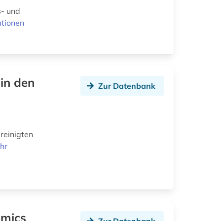
s- und
ationen
 in den
Zur Datenbank
reinigten
hr
omics