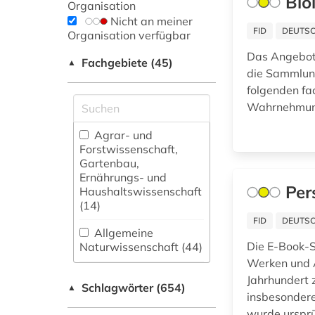
Bio
Organisation
Nicht an meiner
FID
DEUTSC
Organisation verfügbar
Das Angebot 
Fachgebiete (45)
▲
die Sammlung
folgenden fa
Wahrnehmung
Agrar- und
Forstwissenschaft,
Gartenbau,
Ernährungs- und
Per
Haushaltswissenschaft
(14)
FID
DEUTSC
Allgemeine
Die E-Book-S
Naturwissenschaft (44)
Werken und A
Allgemeine und
Jahrhundert 
Schlagwörter (654)
fachübergreifende
▲
insbesondere
Datenbanken (131)
wurde ursprü