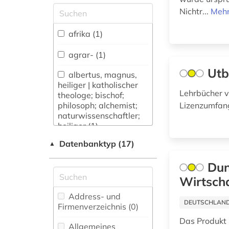
Allgemeine und
Nichtr...
Mehr
vergleichende Sprach-
und
afrika (1)
Literaturwissenschaft.
Indogermanistik.
agrar- (1)
Außereuropäische
Utb
Sprachen und
albertus, magnus,
Literaturen (79)
heiliger | katholischer
Lehrbücher v
theologe; bischof;
Anglistik.
philosoph; alchemist;
Lizenzumfang
Amerikanistik (42)
naturwissenschaftler;
heiliger (1)
Archäologie (24)
Datenbanktyp (17)
▲
allgemein (1)
Architektur,
Bauingenieur- und
Dun
alte geschichte (2)
Vermessungswesen
Wirtsch
(35)
altenpflege (1)
Address- und
DEUTSCHLANDW
Biologie,
Firmenverzeichnis (0
)
alter orient (1)
Biotechnologie (57)
Das Produkt
Allgemeines