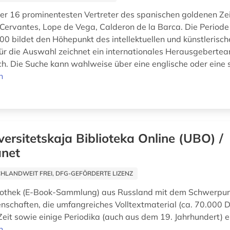
r 16 prominentesten Vertreter des spanischen goldenen Zei
a. Cervantes, Lope de Vega, Calderon de la Barca. Die Period
0 bildet den Höhepunkt des intellektuellen und künstlerisc
Für die Auswahl zeichnet ein internationales Herausgeberte
ch. Die Suche kann wahlweise über eine englische oder eine s
n
versitetskaja Biblioteka Online (UBO) /
anet
HLANDWEIT FREI, DFG-GEFÖRDERTE LIZENZ
liothek (E-Book-Sammlung) aus Russland mit dem Schwerpu
nschaften, die umfangreiches Volltextmaterial (ca. 70.000
Zeit sowie einige Periodika (auch aus dem 19. Jahrhundert) e
n