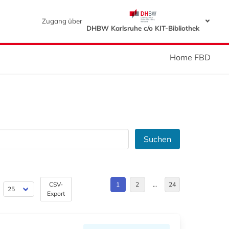
Zugang über
DHBW Karlsruhe c/o KIT-Bibliothek
Home FBD
Suchen
CSV-
1
2
…
24
Export