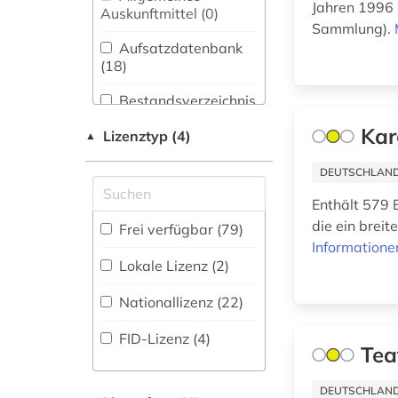
Jahren 1996 
Buch- und
Auskunftmittel (0
)
altertumswissenschaft
Bibliothekswesen,
Sammlung).
(7)
Informationswissenschaft
Aufsatzdatenbank
(22)
(18
)
altertumswissenschaften
Chemie und
Bestandsverzeichnis
(5)
Pharmazie (40)
(6
)
Kar
Lizenztyp (4)
▲
altes buch (13)
Elektrotechnik,
Biographische
Elektronik,
Datenbank (3
)
DEUTSCHLANDW
althochdeutsch (1)
Nachrichtentechnik (33)
Enthält 579 
amerika (1)
Energietechnik (16)
Buchhandelsverzeichnis
die ein brei
Frei verfügbar (79)
(2
)
Informatione
amerikanistik (1)
Ethnologie (16)
Lokale Lizenz (2)
Disziplinäre
analytische chemie
Forschungsdatenrepositorien
Geographie (24)
Nationallizenz (22)
(1)
(0
)
Geowissenschaften
FID-Lizenz (4)
anatomie (1)
Disziplinäre
(32)
Tea
Repositorien (0
)
angewandte
Germanistik.
DEUTSCHLANDW
linguistik (1)