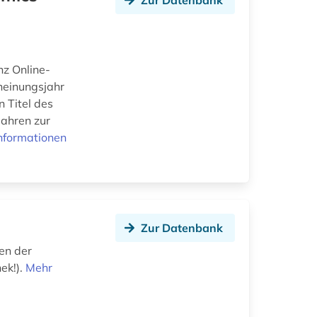
Zur Datenbank
nz Online-
heinungsjahr
n Titel des
Jahren zur
nformationen
Zur Datenbank
en der
ek!).
Mehr