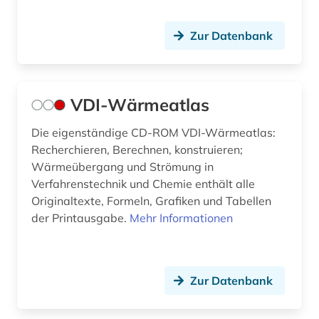
golzwarden (1)
Werkstoffwissenschaften und
großenkneten (1)
Fertigungstechnik (8)
Zur Datenbank
gusswerkstoffe (1)
Wirtschaftswissenschaften (3)
Wissenschaftskunde, Forschung, Hochschul-,
hammelwarden (1)
VDI-Wärmeatlas
Museumswesen (0)
inventar (1)
Die eigenständige CD-ROM VDI-Wärmeatlas:
jade <wesermarsch> (1)
Recherchieren, Berechnen, konstruieren;
Wärmeübergang und Strömung in
knetwerkstoffe (1)
Verfahrenstechnik und Chemie enthält alle
Originaltexte, Formeln, Grafiken und Tabellen
kommentar (1)
der Printausgabe.
Mehr Informationen
kupfer (1)
küstenschutz (1)
Zur Datenbank
magnesium (1)