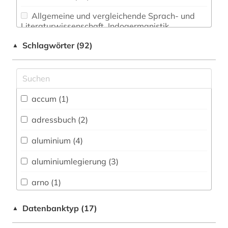
Allgemeine und vergleichende Sprach- und
Literaturwissenschaft. Indogermanistik.
Außereuropäische Sprachen und Literaturen (0)
Schlagwörter (92)
▲
Anglistik. Amerikanistik (0)
Archäologie (0)
Architektur, Bauingenieur- und
accum (1)
Vermessungswesen (2)
adressbuch (2)
Biologie, Biotechnologie (2)
aluminium (4)
Buch- und Bibliothekswesen,
Informationswissenschaft (0)
aluminiumlegierung (3)
Chemie und Pharmazie (1)
arno (1)
Elektrotechnik, Elektronik, Nachrichtentechnik
atlas (1)
Datenbanktyp (17)
▲
(0)
barßel (1)