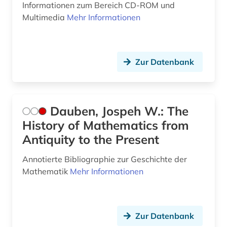
rechnungsprüfung (1)
Informationen zum Bereich CD-ROM und
Multimedia
Mehr Informationen
reichskammergericht (1)
rheinland-pfalz (1)
Zur Datenbank
rodenkirchen (1)
saarland (1)
sande (1)
Dauben, Jospeh W.: The
History of Mathematics from
schmidt (1)
Antiquity to the Present
schortens (1)
Annotierte Bibliographie zur Geschichte der
schweißbarkeit (1)
Mathematik
Mehr Informationen
schweißen (1)
stahl (1)
Zur Datenbank