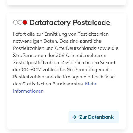
stoffeigenschaft (4)
stollhamm (1)
Datafactory Postalcode
sächsisches staatsarchiv (1)
liefert alle zur Ermittlung von Postleitzahlen
technische chemie (1)
notwendigen Daten. Das sind sämtliche
Postleitzahlen und Orte Deutschlands sowie die
theater (1)
Straßennamen der 209 Orte mit mehreren
Zustellpostleitzahlen. Zusätzlich finden Sie auf
topographische karte (1)
der CD-ROM zahlreiche Großempfänger mit
varel (1)
Postleitzahlen und die Kreisgemeindeschlüssel
des Statistischen Bundesamtes.
Mehr
verwaltunggrenze (1)
Informationen
verwaltungswissenschaft (1)
verzeichnis (19)
Zur Datenbank
waddens (1)