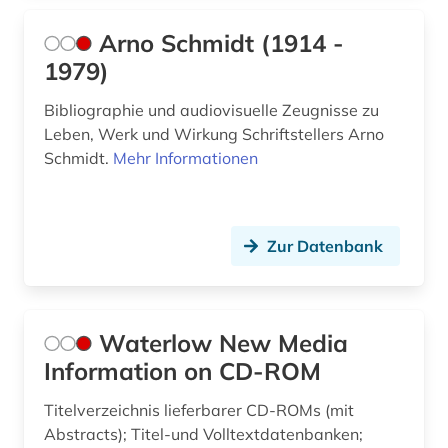
marktübersicht (1)
Arno Schmidt (1914 -
maschinenbau (1)
1979)
mathematik (1)
Bibliographie und audiovisuelle Zeugnisse zu
multimedia (1)
Leben, Werk und Wirkung Schriftstellers Arno
Schmidt.
Mehr Informationen
neuenhuntorf (1)
pharmazie (1)
Zur Datenbank
postleitzahl (1)
prüfungsstandard (1)
quelle (2)
Waterlow New Media
Information on CD-ROM
rastede (1)
Titelverzeichnis lieferbarer CD-ROMs (mit
rechnungslegung (1)
Abstracts); Titel-und Volltextdatenbanken;