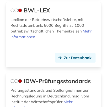
warfleth (1)
BWL-LEX
wasserbau (1)
Lexikon der Betriebswirtschaftslehre, mit
wiefelstede (1)
Rechtsdatenbank, 6000 Begriffe zu 1000
betriebswirtschaftlichen Themenkreisen
Mehr
wilhelmshaven (1)
Informationen
wärmeaustauscher (1)
wärmeübertragung (1)
Zur Datenbank
wörterbuch (3)
zeitschrift (1)
IDW-Prüfungsstandards
zetel (1)
Prüfungsstandards und Stellungnahmen zur
Rechnungslegung in Deutschland, hrsg. vom
Institut der Wirtschaftsprüfer
Mehr