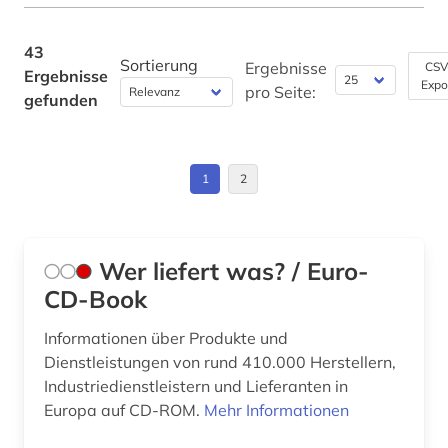
Philosophie (0)
elsfleth (1)
43
Physik (1)
Sortierung
Ergebnisse
CSV
Ergebnisse
en-norm (4)
Expo
pro Seite:
gefunden
Politologie (1)
europa (1)
Psychologie (0)
europäische union (1)
1
2
Rechtswissenschaft (2)
familie (19)
Romanistik (0)
fedderwarden (1)
Wer liefert was? / Euro-
Slavistik (0)
geschichte (19)
CD-Book
Soziologie (0)
geschichte 1500-1800 (1)
Informationen über Produkte und
Sport (0)
Dienstleistungen von rund 410.000 Herstellern,
geschichte 1621-1905 (2)
Industriedienstleistern und Lieferanten in
Technik (1)
geschichte 1720-1900 (1)
Europa auf CD-ROM.
Mehr Informationen
Theologie und Religionswissenschaften (0)