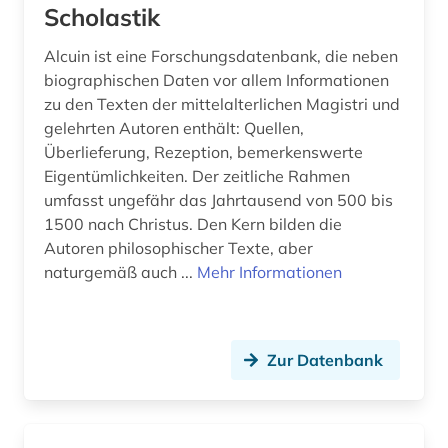
Scholastik
fachportal (1)
Alcuin ist eine Forschungsdatenbank, die neben
fachzeitschrift (1)
biographischen Daten vor allem Informationen
zu den Texten der mittelalterlichen Magistri und
feminismus (1)
gelehrten Autoren enthält: Quellen,
Überlieferung, Rezeption, bemerkenswerte
fid altertumswissenschaften - propylaeum (1)
Eigentümlichkeiten. Der zeitliche Rahmen
umfasst ungefähr das Jahrtausend von 500 bis
fid slawistik (1)
1500 nach Christus. Den Kern bilden die
frankfurter schule (1)
Autoren philosophischer Texte, aber
naturgemäß auch ...
Mehr Informationen
frankreich (4)
franziskanerorden (1)
Zur Datenbank
französisch (1)
frauen (1)
frauenbewegung (1)