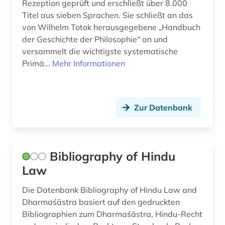
Rezeption geprüft und erschließt über 8.000
Titel aus sieben Sprachen. Sie schließt an das
newman (1)
von Wilhelm Totok herausgegebene „Handbuch
newton (1)
der Geschichte der Philosophie“ an und
versammelt die wichtigste systematische
nietzsche friedrich (1)
Primä...
Mehr Informationen
nikolaus kusanus (1)
nikolaus von kues (1)
Zur Datenbank
nordamerika (1)
online-ressource (1)
Bibliography of Hindu
open access (5)
Law
ordensgeschichte (1)
Die Datenbank Bibliography of Hindu Law and
Dharmaśāstra basiert auf den gedruckten
osmanisches reich (1)
Bibliographien zum Dharmaśāstra, Hindu-Recht
patristik (3)