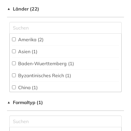
blogportal (1)
Werkstoffwissenschaften und
Shibboleth
Länder (22)
▲
Fertigungstechnik (3)
brief (3)
Zugriff vor Ort
Wirtschaftswissenschaften (16)
briefe (2)
Wissenschaftskunde, Forschung, Hochschul-,
Museumswesen (7)
briefsammlung (5)
Amerika (2)
charles (1809-1882) (1)
Asien (1)
chemie (4)
Baden-Wuerttemberg (1)
china (2)
Byzantinisches Reich (1)
christentum (1)
China (1)
darwin, charles | naturwissenschaftler;
Deutschland (14)
Formaltyp (1)
▲
biologe; geologe (1)
Europa (1)
debatte (1)
Frankreich (4)
desiderius erasmus (1)