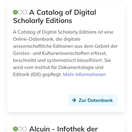
Suedasien (1)
elektronisches buch (9)
A Catalog of Digital
Tuerkei (1)
Scholarly Editions
emmanuel lévinas (1)
USA (2)
A Catalog of Digital Scholarly Editions ist eine
engels (1)
Online-Datenbank, die digitale
wissenschaftliche Editionen aus dem Gebiet der
entwicklungspolitik (1)
Geistes- und Kulturwissenschaften erfasst,
epistemische logik (1)
beschreibt und systematisch klassifiziert. Sie
wird vom Institut für Dokumentologie und
erasmus von rotterdam (1)
Editorik (IDE) gepflegt.
Mehr Informationen
erziehungswissenschaft (1)
ethik (3)
Zur Datenbank
ethnologie (1)
europa (1)
Alcuin - Infothek der
fachinformationsdienst (1)