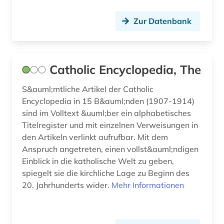
technik (1)
Zur Datenbank
textsammlung (1)
theologie (5)
thesaurus (1)
Catholic Encyclopedia, The
thomas von aquin (1)
S&auml;mtliche Artikel der Catholic
Encyclopedia in 15 B&auml;nden (1907-1914)
tibet (1)
sind im Volltext &uuml;ber ein alphabetisches
Titelregister und mit einzelnen Verweisungen in
türkei (1)
den Artikeln verlinkt aufrufbar. Mit dem
umweltpolitik (1)
Anspruch angetreten, einen vollst&auml;ndigen
Einblick in die katholische Welt zu geben,
umweltschutz (1)
spiegelt sie die kirchliche Lage zu Beginn des
20. Jahrhunderts wider.
Mehr Informationen
usa (1)
vorlesung (1)