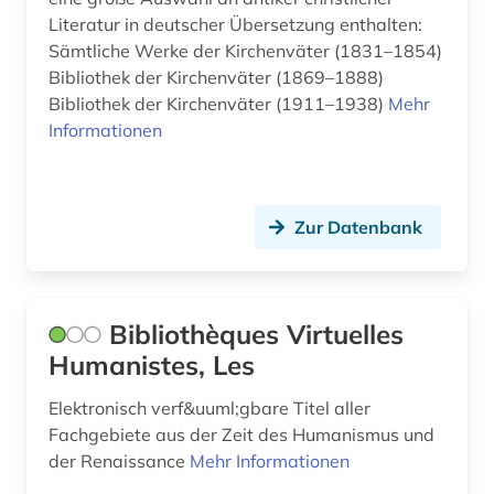
politische theorie (1)
Literatur in deutscher Übersetzung enthalten:
politische wissenschaft (1)
Sämtliche Werke der Kirchenväter (1831–1854)
Bibliothek der Kirchenväter (1869–1888)
provinzialrömische archäologie (1)
Bibliothek der Kirchenväter (1911–1938)
Mehr
Informationen
psychoanalyse (1)
psychologie (1)
quelle (3)
Zur Datenbank
recht (2)
rechtsphilosophie (2)
Bibliothèques Virtuelles
Humanistes, Les
rechtwissenschaft (1)
Elektronisch verf&uuml;gbare Titel aller
reformation (1)
Fachgebiete aus der Zeit des Humanismus und
regierungsbezirk oberpfalz (1)
der Renaissance
Mehr Informationen