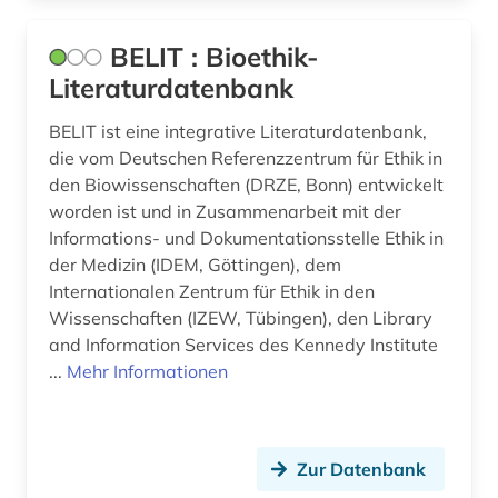
kosmologie (2)
BELIT : Bioethik-
kritische theorie (1)
Literaturdatenbank
kulturgeschichte (1)
BELIT ist eine integrative Literaturdatenbank,
die vom Deutschen Referenzzentrum für Ethik in
kulturwissenschaften (5)
den Biowissenschaften (DRZE, Bonn) entwickelt
worden ist und in Zusammenarbeit mit der
kunstgeschichte (1)
Informations- und Dokumentationsstelle Ethik in
künste (1)
der Medizin (IDEM, Göttingen), dem
Internationalen Zentrum für Ethik in den
künstlerdatenbank (1)
Wissenschaften (IZEW, Tübingen), den Library
and Information Services des Kennedy Institute
landeskunde (2)
...
Mehr Informationen
latein (4)
lesbenbewegung (1)
Zur Datenbank
lexikon (2)