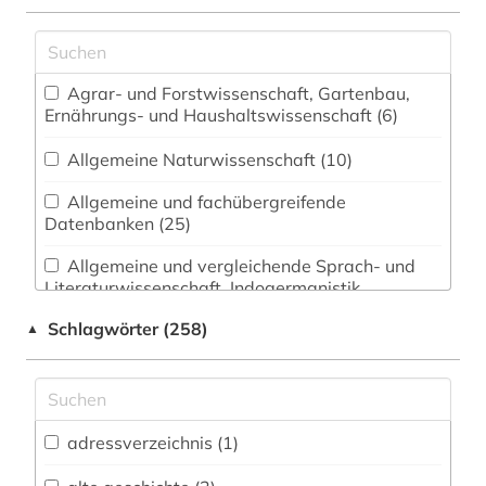
Agrar- und Forstwissenschaft, Gartenbau,
Ernährungs- und Haushaltswissenschaft (6)
Allgemeine Naturwissenschaft (10)
Allgemeine und fachübergreifende
Datenbanken (25)
Allgemeine und vergleichende Sprach- und
Literaturwissenschaft. Indogermanistik.
Außereuropäische Sprachen und Literaturen (27)
Schlagwörter (258)
▲
Anglistik. Amerikanistik (9)
Archäologie (11)
Architektur, Bauingenieur- und
adressverzeichnis (1)
Vermessungswesen (7)