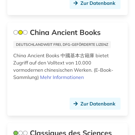
vortrag (1)
Zur Datenbank
website (1)
weltanschauung (1)
China Ancient Books
weltliteratur (1)
DEUTSCHLANDWEIT FREI, DFG-GEFÖRDERTE LIZENZ
weltwirtschaft (1)
China Ancient Books 中國基本古籍庫 bietet
Zugriff auf den Volltext von 10.000
werke (1)
vormodernen chinesischen Werken. (E-Book-
Sammlung)
Mehr Informationen
wirtschaft (1)
wirtschaftsgeschichte (1)
wissenschaft (1)
Zur Datenbank
wissenschaftliche diskussion (1)
wissenschaftsblogs (1)
Classiques des Sciences