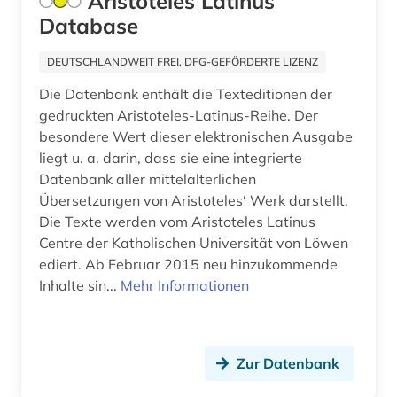
Aristoteles Latinus
geistesgeschichte (2)
Database
geisteswissenschaften (11)
DEUTSCHLANDWEIT FREI, DFG-GEFÖRDERTE LIZENZ
gender (1)
Die Datenbank enthält die Texteditionen der
gedruckten Aristoteles-Latinus-Reihe. Der
gender studies (1)
besondere Wert dieser elektronischen Ausgabe
liegt u. a. darin, dass sie eine integrierte
germanistik (1)
Datenbank aller mittelalterlichen
geschichte (6)
Übersetzungen von Aristoteles‘ Werk darstellt.
Die Texte werden vom Aristoteles Latinus
geschichte &lt;1801-1819&gt; (1)
Centre der Katholischen Universität von Löwen
ediert. Ab Februar 2015 neu hinzukommende
geschichte 1400-1700 (1)
Inhalte sin...
Mehr Informationen
geschichte 1600-1700 (1)
geschichte 1700-1800 (1)
Zur Datenbank
geschichte 500-1500 n. chr. (1)