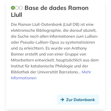
Base de dades Ramon
kapuzinerorden (1)
Llull
karl (1)
Die Ramon Llull-Datenbank (Llull DB) ist eine
katalog (1)
elektronische Bibliographie, die darauf abzielt,
die Suche nach allen Informationen zum Lullian-
katholische kirche (2)
oder Pseudo-Lullian-Opus zu systematisieren
kirchenväter (2)
und zu erleichtern. Es wurde von Anthony
Bonner erstellt und von einer Gruppe von
klassik (1)
Mitarbeitern entwickelt, hauptsächlich aus dem
Institut für katalanische Philologie und der
klassische archäologie (1)
Bibliothek der Universität Barcelona...
Mehr
Informationen
klassische philologie (2)
kommentar (1)
konkordanz (1)
Zur Datenbank
korrespondenz (2)