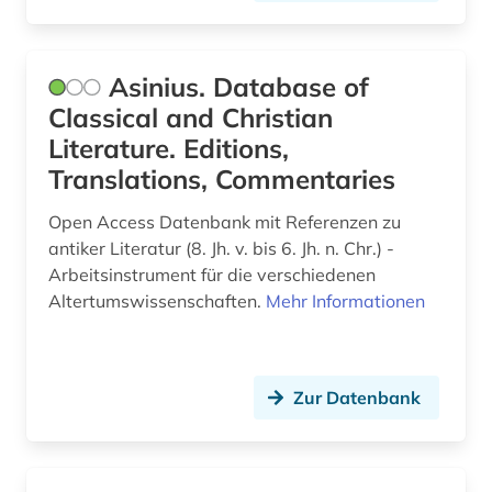
hertz, heinrich | physiker; hochschullehrer;
wissenschaftler (1)
hinduismus (1)
Asinius. Database of
Classical and Christian
hispanistik (1)
Literature. Editions,
humanismus (2)
Translations, Commentaries
iberoromanistik (1)
Open Access Datenbank mit Referenzen zu
antiker Literatur (8. Jh. v. bis 6. Jh. n. Chr.) -
ideengeschichte (1)
Arbeitsinstrument für die verschiedenen
immanuel (3)
Altertumswissenschaften.
Mehr Informationen
immanuel kant (1)
internationale kooperation (1)
Zur Datenbank
isaac (1)
islamische staaten (1)