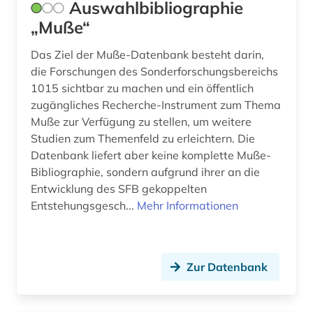
Auswahlbibliographie
islamische theologie (1)
„Muße“
italianistik (1)
Das Ziel der Muße-Datenbank besteht darin,
die Forschungen des Sonderforschungsbereichs
japan (1)
1015 sichtbar zu machen und ein öffentlich
jean (1)
zugängliches Recherche-Instrument zum Thema
Muße zur Verfügung zu stellen, um weitere
johann georg hamann (1)
Studien zum Themenfeld zu erleichtern. Die
Datenbank liefert aber keine komplette Muße-
john henry (1)
Bibliographie, sondern aufgrund ihrer an die
Entwicklung des SFB gekoppelten
judaistik (3)
Entstehungsgesch...
Mehr Informationen
juden (1)
judentum (1)
Zur Datenbank
kalender (1)
kant (3)