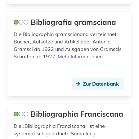
litauen (1)
Bibliografia gramsciana
literatur (7)
Die Bibliographia gramscianana verzeichnet
literaturwissenschaft (3)
Bücher, Aufsätze und Artikel über Antonio
lituanistik (1)
Gramsci ab 1922 und Ausgaben von Gramscis
Schriften ab 1927.
Mehr Informationen
ludwig (1)
machiavelli, niccolò | schriftsteller; philosoph;
politiker; geschichtsschreiber; diplomat;
Zur Datenbank
schriftsteller (1)
marx (1)
marxismus (2)
Bibliographia Franciscana
medienwissenschaft (1)
Die „Bibliographia Franciscana“ ist eine
systematisch geordnete Sammlung
medizin (2)