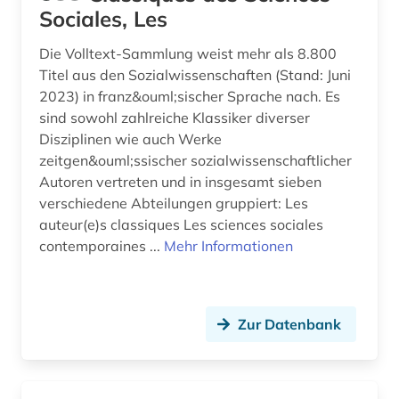
wissenschaftsforschung (1)
Sociales, Les
wissenschaftsgeschichte (1)
Die Volltext-Sammlung weist mehr als 8.800
Titel aus den Sozialwissenschaften (Stand: Juni
wissenschaftskunde, informations-, buch- und
2023) in franz&ouml;sischer Sprache nach. Es
bibliothekswesen, handschriftenkunde (1)
sind sowohl zahlreiche Klassiker diverser
wissenschaftsphilosophie (1)
Disziplinen wie auch Werke
zeitgen&ouml;ssischer sozialwissenschaftlicher
wittgenstein (1)
Autoren vertreten und in insgesamt sieben
verschiedene Abteilungen gruppiert: Les
wörterbuch (6)
auteur(e)s classiques Les sciences sociales
contemporaines ...
Mehr Informationen
zeitschrift (3)
zeitschriftenaufsatz (2)
ā (1)
Zur Datenbank