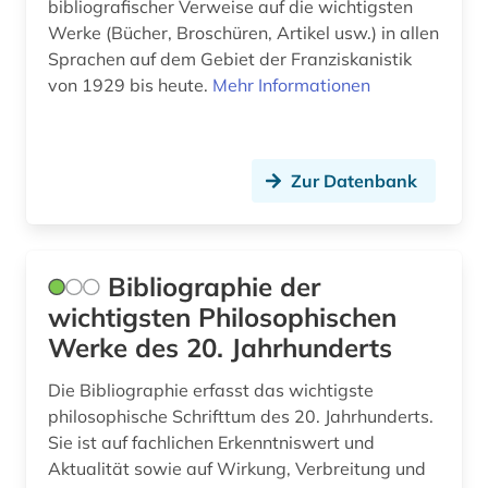
bibliografischer Verweise auf die wichtigsten
Werke (Bücher, Broschüren, Artikel usw.) in allen
medizinethik (1)
Sprachen auf dem Gebiet der Franziskanistik
mediävistik (1)
von 1929 bis heute.
Mehr Informationen
mittelalter (3)
mittellatein (1)
Zur Datenbank
mp3 (1)
musik (1)
Bibliographie der
muße (1)
wichtigsten Philosophischen
Werke des 20. Jahrhunderts
nachlass (1)
Die Bibliographie erfasst das wichtigste
national institute for newman studies (1)
philosophische Schrifttum des 20. Jahrhunderts.
naturrecht (1)
Sie ist auf fachlichen Erkenntniswert und
Aktualität sowie auf Wirkung, Verbreitung und
naturwissenschaften (4)