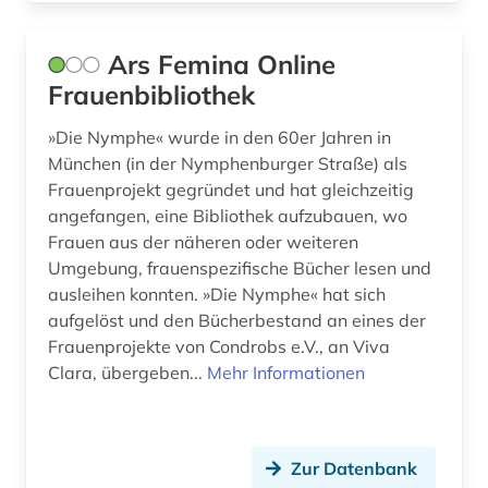
geschichte der naturwissenschaften (1)
Ars Femina Online
geschlechterforschung (1)
Frauenbibliothek
goethe (1)
»Die Nymphe« wurde in den 60er Jahren in
gottfried wilhelm leibniz (1)
München (in der Nymphenburger Straße) als
Frauenprojekt gegründet und hat gleichzeitig
graue literatur (1)
angefangen, eine Bibliothek aufzubauen, wo
Frauen aus der näheren oder weiteren
griechisch (1)
Umgebung, frauenspezifische Bücher lesen und
großbritannien (1)
ausleihen konnten. »Die Nymphe« hat sich
aufgelöst und den Bücherbestand an eines der
handschriftenkunde (1)
Frauenprojekte von Condrobs e.V., an Viva
Clara, übergeben...
Mehr Informationen
hebräisch (1)
heidegger, martin | philosoph; hochschullehrer;
wissenschaftler (1)
Zur Datenbank