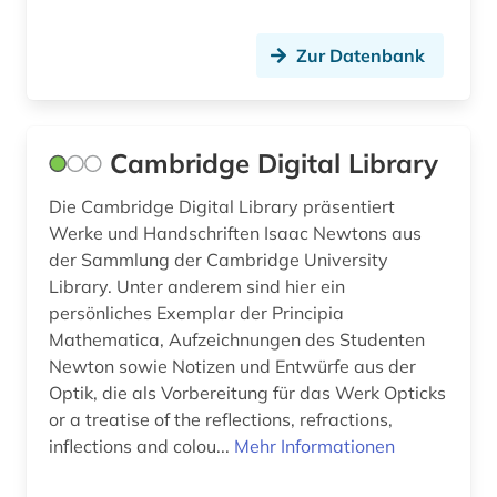
schriftverkehr (1)
sicherheitspolitik (1)
Zur Datenbank
sowjetunion (1)
sozialphilosophie (1)
Cambridge Digital Library
sozialwissenschaften (6)
Die Cambridge Digital Library präsentiert
soziologie (1)
Werke und Handschriften Isaac Newtons aus
der Sammlung der Cambridge University
sprachphilosophie (1)
Library. Unter anderem sind hier ein
persönliches Exemplar der Principia
sprachwissenschaft (1)
Mathematica, Aufzeichnungen des Studenten
Newton sowie Notizen und Entwürfe aus der
stra (1)
Optik, die als Vorbereitung für das Werk Opticks
streaming <kommunikationstechnik> (1)
or a treatise of the reflections, refractions,
inflections and colou...
Mehr Informationen
südasien (2)