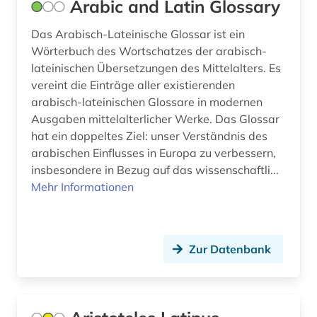
Arabic and Latin Glossary
frauengeschichte (1)
Das Arabisch-Lateinische Glossar ist ein
Wörterbuch des Wortschatzes der arabisch-
freiheit (1)
lateinischen Übersetzungen des Mittelalters. Es
vereint die Einträge aller existierenden
friedenspolitik (1)
arabisch-lateinischen Glossare in modernen
friedrich (1)
Ausgaben mittelalterlicher Werke. Das Glossar
hat ein doppeltes Ziel: unser Verständnis des
friedrich nietzsche (1)
arabischen Einflusses in Europa zu verbessern,
insbesondere in Bezug auf das wissenschaftli...
frühe neuzeit (2)
Mehr Informationen
förderpreis für deutsche wissenschaftler im g.
w. leibniz-programm (1)
galloromanistik (3)
Zur Datenbank
gehirn (1)
geist (1)