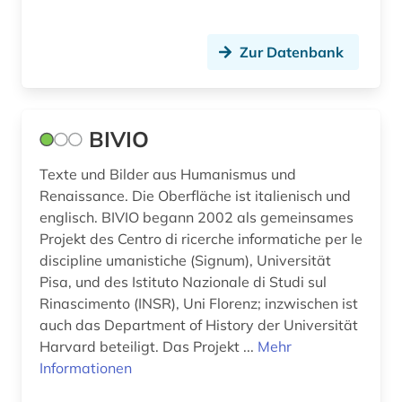
religion (2)
religionswissenschaft (1)
Zur Datenbank
renaissance (1)
rezensionen (1)
BIVIO
rezeption (1)
Texte und Bilder aus Humanismus und
romantik (1)
Renaissance. Die Oberfläche ist italienisch und
englisch. BIVIO begann 2002 als gemeinsames
russland (1)
Projekt des Centro di ricerche informatiche per le
discipline umanistiche (Signum), Universität
sammlung (1)
Pisa, und des Istituto Nazionale di Studi sul
schleiermacher, friedrich | evangelischer
Rinascimento (INSR), Uni Florenz; inzwischen ist
theologe; pädagoge; übersetzer; philosoph;
auch das Department of History der Universität
hochschullehrer; prediger; schriftsteller (1)
Harvard beteiligt. Das Projekt ...
Mehr
Informationen
scholastik (1)