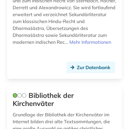
und zum indischen Recht von Sternbach, Rocher,
Derrett und Alexandrowicz. Sie wird fortlaufend
paul (1)
erweitert und verzeichnet Sekundärliteratur
zum klassischen Hindu-Recht und
perestroika (1)
Dharmaśāstra, Übersetzungen des
pharmazie (4)
Dharmaśāstra sowie Sekundärliteratur zum
modernen indischen Rec...
Mehr Informationen
philologie (2)
philosophie (33)
Zur Datenbank
philosophie des mittelalters (1)
philosophieunterricht (1)
Bibliothek der
philosopie in der welt des islam (1)
Kirchenväter
politik (2)
Grundlage der Bibliothek der Kirchenväter im
politische philosophie (1)
Internet bilden drei alte Textsammlungen, die
eine große Auswahl an antiker christlicher