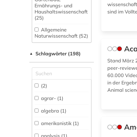
wissenschaftl
Ernährungs- und
Haushaltswissenschaft
sind im Vollt
(25)
Allgemeine
Naturwissenschaft (52)
Aca
Allgemeine und
Schlagwörter (198)
fachübergreifende
▲
Datenbanken (52)
Stand März 2
peer-reviewe
Allgemeine und
60.000 Video
vergleichende Sprach-
in der Ergebn
und
(2)
Animal scien
Literaturwissenschaft.
Indogermanistik.
agrar- (1)
Außereuropäische
Sprachen und
algebra (1)
Literaturen (25)
amerikanistik (1)
Ame
Anglistik.
Amerikanistik (20)
analysis (1)