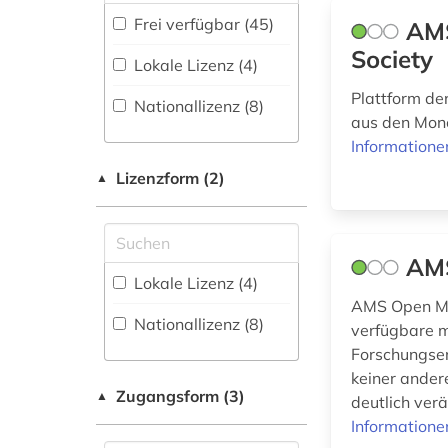
astronomie (4)
Energietechnik (28)
Frei verfügbar (45)
AMS
Portal (29
)
astronomy and
Society
Ethnologie (15)
Lokale Lizenz (4)
astrophysics (1)
Sammlung Nicht-
Geographie (26)
Plattform de
Textueller-Materialien
Nationallizenz (8)
astrophysik (1)
(4
)
aus den Mono
Geowissenschaften
Informatione
bauingenieurwesen
(38)
Volltextdatenbank
(1)
(102
Lizenzform (2)
)
▲
Germanistik.
Niederlandistik.
Wörterbuch,
betriebswirtschaftslehre
Skandinavistik (21)
Enzyklopädie,
(1)
Nachschlagwerk (26
)
AMS
Geschichte (29)
Lokale Lizenz (4)
bibliografie (11)
Zeitungs-,
AMS Open Mat
Geschichte der
Zeitschriftenbibliographie
Nationallizenz (8)
bibliographie (8)
verfügbare m
Pädagogik und des
(2
)
Forschungser
Bildungswesens (1)
biografie (1)
keiner ander
Zugangsform (3)
▲
deutlich ver
biographie (1)
Gesundheitswissenschaften
Informatione
(2)