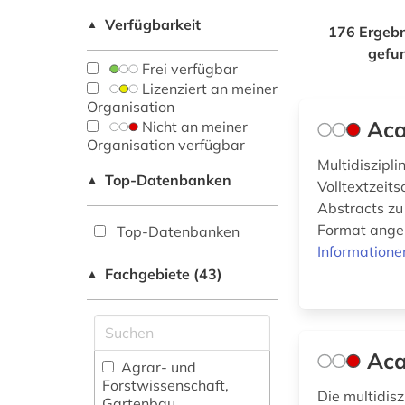
Verfügbarkeit
▲
176 Ergebn
gefu
Frei verfügbar
Lizenziert an meiner
Organisation
Aca
Nicht an meiner
Organisation verfügbar
Multidiszipl
Top-Datenbanken
▲
Volltextzeit
Abstracts zu
Format angeb
Top-Datenbanken
Informatione
Fachgebiete (43)
▲
Aca
Agrar- und
Forstwissenschaft,
Die multidis
Gartenbau,