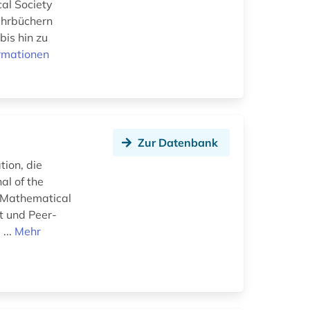
al Society
ehrbüchern
bis hin zu
rmationen
Zur Datenbank
ion, die
al of the
n Mathematical
t und Peer-
...
Mehr