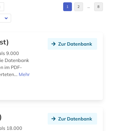
t
1
2
…
8
st)
Zur Datenbank
als 9.000
 die Datenbank
en im PDF-
rteten...
Mehr
)
Zur Datenbank
als 18.000