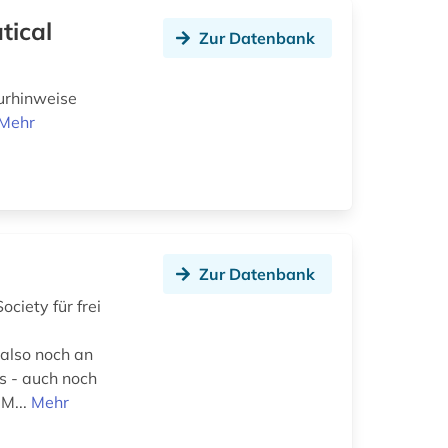
tical
Zur Datenbank
urhinweise
Mehr
Zur Datenbank
ciety für frei
d
 also noch an
ss - auch noch
 M...
Mehr