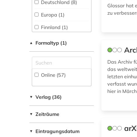
Deutschland (8)
Glossar hat e
Musikwissenschaft
computer (1)
(15)
zu verbesser
Europa (1)
computerlinguistik
Natur- und
(1)
Finnland (1)
Umweltschutz (13)
datentechnik (1)
Großbritannien (1)
Formaltyp (1)
Pädagogik (29)
▲
Arc
datenverarbeitung
USA (1)
Philosophie (27)
(1)
Das Archiv f
Ungarn (1)
Physik (64)
design (1)
das weltweit
Online (57
)
letzten einhu
Politologie (27)
desktop-publishing
verfasst wur
(1)
hier in Märc
Psychologie (36)
Verlag (36)
▼
deutsch (1)
Rechtswissenschaft
(25)
didaktik (4)
Zeiträume
▼
Romanistik (14)
digitalisierung (1)
arX
Eintragungsdatum
▼
Slavistik (10)