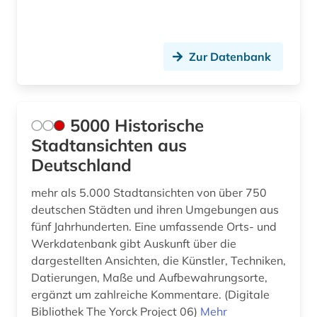
deutsches historisches museum (2)
deutsches sprachgebiet (2)
Zur Datenbank
deutsches zentrum kulturgutverluste (1)
deutschland (28)
5000 Historische
deutschland (1)
Stadtansichten aus
deutschland &lt (1)
Deutschland
deutschland (ddr) (1)
mehr als 5.000 Stadtansichten von über 750
deutschen Städten und ihren Umgebungen aus
deutschland (gebiet unter alliierter besatzung,
fünf Jahrhunderten. Eine umfassende Orts- und
sowjetische zone) (1)
Werkdatenbank gibt Auskunft über die
deutschsprachige gemeinschaft (1)
dargestellten Ansichten, die Künstler, Techniken,
Datierungen, Maße und Aufbewahrungsorte,
die lebensbeschreibungen der beruehmtesten
ergänzt um zahlreiche Kommentare. (Digitale
italienischen architekten (1)
Bibliothek The Yorck Project 06)
Mehr