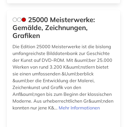
charles (1)
25000 Meisterwerke:
chemie (6)
Gemälde, Zeichnungen,
china (3)
Grafiken
choreographie (1)
Die Edition 25000 Meisterwerke ist die bislang
umfangreichste Bilddatenbank zur Geschichte
chorgestühl (1)
der Kunst auf DVD-ROM. Mit &uuml;ber 25.000
Werken von rund 3.200 K&uuml;nstlern bietet
christentum (2)
sie einen umfassenden &Uuml;berblick
christliche ikonographie (1)
&uuml;ber die Entwicklung der Malerei,
Zeichenkunst und Grafik von den
christliche kunst (5)
Anf&auml;ngen bis zum Beginn der klassischen
Moderne. Aus urheberrechtlichen Gr&uuml;nden
cicognara (1)
konnten nur jene K&...
Mehr Informationen
cognitive neuroscience (1)
comic (6)