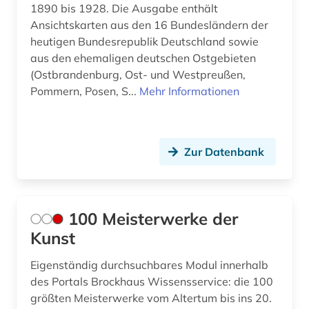
1890 bis 1928. Die Ausgabe enthält
Zypern (1)
bauforschung (2)
Ansichtskarten aus den 16 Bundesländern der
heutigen Bundesrepublik Deutschland sowie
bauhaus (1)
aus den ehemaligen deutschen Ostgebieten
(Ostbrandenburg, Ost- und Westpreußen,
baukonstruktion (2)
Pommern, Posen, S...
Mehr Informationen
baukunst (1)
baurecht (2)
Zur Datenbank
bautechnik (1)
bauwerk (4)
100 Meisterwerke der
bauwesen (2)
Kunst
bauwirtschaft (2)
Eigenständig durchsuchbares Modul innerhalb
bauzeichnung (1)
des Portals Brockhaus Wissensservice: die 100
größten Meisterwerke vom Altertum bis ins 20.
bayerische staatsbibliothek (1)