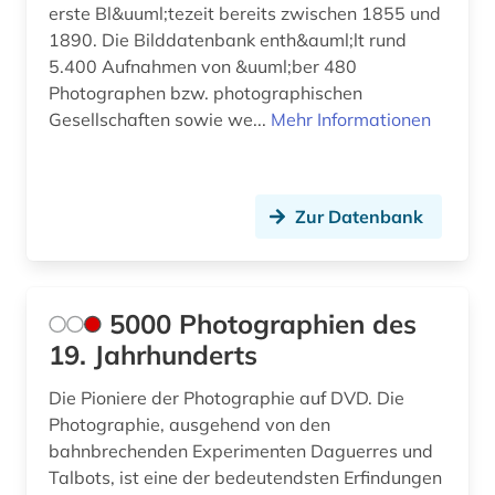
erste Bl&uuml;tezeit bereits zwischen 1855 und
dorf (1)
1890. Die Bilddatenbank enth&auml;lt rund
5.400 Aufnahmen von &uuml;ber 480
drapierung (1)
Photographen bzw. photographischen
dreißigjähriger krieg (2)
Gesellschaften sowie we...
Mehr Informationen
dresden (2)
drittes reich (3)
Zur Datenbank
druckgrafik (5)
druckgraphik (9)
5000 Photographien des
druckindustrie (1)
19. Jahrhunderts
druckschrift (1)
Die Pioniere der Photographie auf DVD. Die
Photographie, ausgehend von den
drucktechnik (1)
bahnbrechenden Experimenten Daguerres und
Talbots, ist eine der bedeutendsten Erfindungen
druckwerk (1)