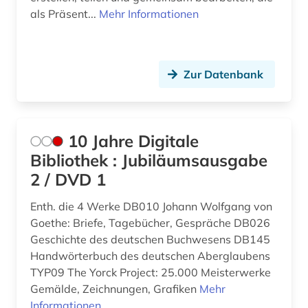
Italien (19)
arbeiten auf papier (2)
als Präsent...
Mehr Informationen
Japan (2)
architekt (4)
Jugoslawien (2)
architektin (1)
Zur Datenbank
Kanada (1)
architektur (80)
Kroatien (1)
architekturgeschichte (5)
10 Jahre Digitale
Lettland (1)
architekturmuseum (1)
Bibliothek : Jubiläumsausgabe
Liechtenstein (2)
2 / DVD 1
architekturzeichnung (3)
Litauen (2)
Enth. die 4 Werke DB010 Johann Wolfgang von
architekturzeitschrift (1)
Goethe: Briefe, Tagebücher, Gespräche DB026
Mecklenburg-Vorpommern (2)
archiv (6)
Geschichte des deutschen Buchwesens DB145
Mittelamerika (3)
Handwörterbuch des deutschen Aberglaubens
archiv für kindertexte eva maria kohl (1)
TYP09 The Yorck Project: 25.000 Meisterwerke
Montenegro (1)
Gemälde, Zeichnungen, Grafiken
Mehr
archivalien (1)
Informationen