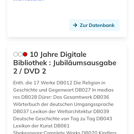
Niederlande (14)
archivbestand (1)
Niedersachsen (2)
archäologie (21)
Zur Datenbank
Nordamerika (2)
archäologische stätte (2)
Nordrhein-Westfalen (1)
archäologisches denkmal (1)
Norwegen (1)
10 Jahre Digitale
artificial life (1)
Bibliothek : Jubiläumsausgabe
Oesterreich (29)
aschach (1)
2 / DVD 2
Ostasien (2)
aschaffenburg (1)
Enth. die 17 Werke DB012 Die Religion in
Osteuropa (5)
Geschichte und Gegenwart DB027 In medias
asiatische studien (1)
res DB028 Dürer: Das Gesamtwerk DB036
Ostmitteleuropa (2)
Wörterbuch der deutschen Umgangssprache
asien (3)
DB037 Lexikon der Weltarchitektur DB039
Polen (5)
assisi (1)
Deutsche Geschichte von Tag zu Tag DB043
Portugal (1)
Lexikon der Kunst DB061
audiovisuelle medien (1)
Shakespeare:Complete Works DB070 Kindlers