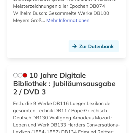
Rheinland-Pfalz (1)
Meisterzeichnungen aller Epochen DB074
aufsatzsammlung (1)
Wilhelm Busch: Gesammelte Werke DB100
Roemisches Reich (5)
auguste rodin (1)
Meyers Groß...
Mehr Informationen
Russland, Sowjetunion (5)
auktion (3)
Saarland (4)
auktionshaus (3)
Zur Datenbank
Sachsen (2)
auktionshäuser (1)
Schleswig-Holstein (2)
auktionskatalog (9)
10 Jahre Digitale
Schweden (9)
auktionspreis (1)
Bibliothek : Jubiläumsausgabe
Schweiz (16)
2 / DVD 3
ausgrabung (2)
Serbien (1)
Enth. die 9 Werke DB116 Lueger:Lexikon der
ausländisches kulturgut (1)
gesamten Technik DB117 Pape:Griechisch-
Slowakei (2)
ausstellung (7)
Deutsch DB130 Wolfgang Amadeus Mozart:
Slowenien (1)
Leben und Werk DB133 Herders Conversations-
ausstellungskatalog (1)
Lexikon (1854-1857) DB134 Edmund Reitter: