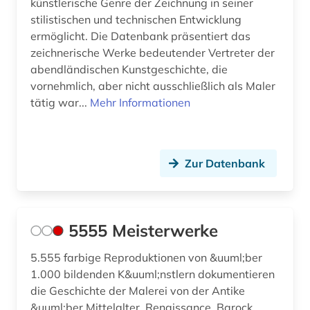
künstlerische Genre der Zeichnung in seiner
stilistischen und technischen Entwicklung
editionsphilologie (1)
ermöglicht. Die Datenbank präsentiert das
edo-zeit (1)
zeichnerische Werke bedeutender Vertreter der
abendländischen Kunstgeschichte, die
edward s. morse (1)
vornehmlich, aber nicht ausschließlich als Maler
tätig war...
Mehr Informationen
edward sylvester morse (1)
egon (1)
einblattdrucke (1)
Zur Datenbank
einblattholzschnitt (1)
el (1)
5555 Meisterwerke
elearning (2)
5.555 farbige Reproduktionen von &uuml;ber
1.000 bildenden K&uuml;nstlern dokumentieren
elektronische bibliothek (4)
die Geschichte der Malerei von der Antike
elektronische kunst (1)
&uuml;ber Mittelalter, Renaissance, Barock,