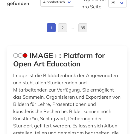
gefunden
antiheld (1)
pro Seite:
Estland (1)
antike (11)
Europa (21)
1
2
…
35
antike religionen (1)
Finnland (1)
antikensammlung (1)
Frankreich (24)
antiquität (1)
IMAGE+ : Platform for
Griechenland (Altertum) (5)
Open Art Education
antiquitätenhändler (1)
Großbritannien (18)
Image ist die Bilddatenbank der Angewandten
antisemitismus (motiv) (1)
und steht allen Studierenden und
Hamburg (1)
Mitarbeitenden zur Verfügung. Sie ermöglicht
antonio (1)
das Sammeln, Organisieren und Exportieren von
Hessen (2)
aquarell (3)
Bildern für Lehre, Präsentationen und
Irland (3)
künstlerische Recherche. Bilder können nach
arabische staaten (2)
Künstler*in, Schlagwort, Datierung oder
Israel (2)
Standort gefiltert werden. Es lassen sich Alben
arabistik (1)
erstellen, teilen und gemeinsam bearbeiten, die