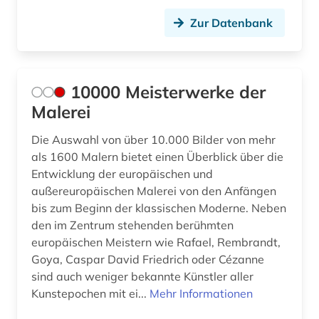
bildungsforschung (1)
Zur Datenbank
biografie (11)
biographie (26)
10000 Meisterwerke der
blauer reiter (2)
Malerei
blogportal (1)
Die Auswahl von über 10.000 Bilder von mehr
bodendenkmal (1)
als 1600 Malern bietet einen Überblick über die
Entwicklung der europäischen und
book e (1)
außereuropäischen Malerei von den Anfängen
bosch (1)
bis zum Beginn der klassischen Moderne. Neben
den im Zentrum stehenden berühmten
bosnien-herzegowina (1)
europäischen Meistern wie Rafael, Rembrandt,
Goya, Caspar David Friedrich oder Cézanne
bosslet (1)
sind auch weniger bekannte Künstler aller
Kunstepochen mit ei...
Mehr Informationen
botticelli, sandro (1)