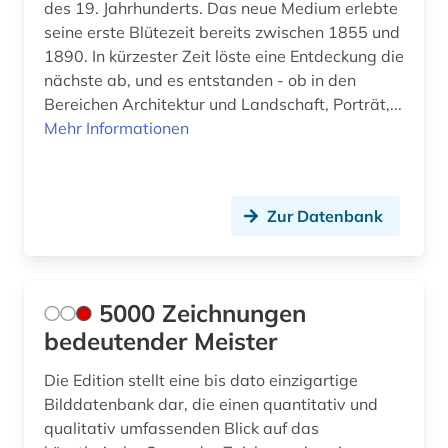
des 19. Jahrhunderts. Das neue Medium erlebte
dunhuang (1)
seine erste Blütezeit bereits zwischen 1855 und
1890. In kürzester Zeit löste eine Entdeckung die
dunhuang-handschriften (2)
nächste ab, und es entstanden - ob in den
Bereichen Architektur und Landschaft, Porträt,...
dänemark (4)
Mehr Informationen
dürer (3)
düsseldorf (1)
Zur Datenbank
e-book (1)
e-learning (1)
5000 Zeichnungen
eames (2)
bedeutender Meister
eberhard (1)
Die Edition stellt eine bis dato einzigartige
edelfelt, albert | maler (1)
Bilddatenbank dar, die einen quantitativ und
qualitativ umfassenden Blick auf das
edition (2)