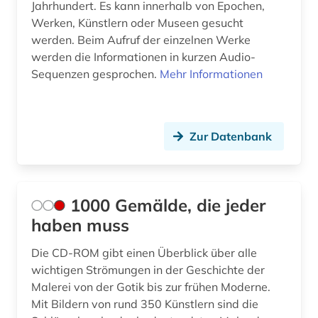
Jahrhundert. Es kann innerhalb von Epochen,
Werken, Künstlern oder Museen gesucht
bayerische staatsgemäldesammlungen (1)
werden. Beim Aufruf der einzelnen Werke
bayern (4)
werden die Informationen in kurzen Audio-
Sequenzen gesprochen.
Mehr Informationen
bekleidung (1)
belgien (4)
Zur Datenbank
belgische fotografie (1)
belgische kultur (1)
belgische kunst (1)
1000 Gemälde, die jeder
haben muss
berichterstattung (1)
Die CD-ROM gibt einen Überblick über alle
berlin (13)
wichtigen Strömungen in der Geschichte der
berlin-kreuzberg (1)
Malerei von der Gotik bis zur frühen Moderne.
Mit Bildern von rund 350 Künstlern sind die
beschreibung (1)