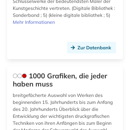
Schlüsselwerke der bedeutendsten Maler der
Kunstgeschichte vertreten. (Digitale Bibliothek :
bestandsaufbau (1)
Sonderband ; 5) (kleine digitale bibliothek ; 5)
Mehr Informationen
beutekunst (2)
bibel (3)
bibelausgabe (1)
Zur Datenbank
bibliografie (31)
bibliographie (10)
1000 Grafiken, die jeder
biblioteca apostolica vaticana (1)
haben muss
bibliothek (6)
breitgefächerte Auswahl von Werken des
beginnenden 15. Jahrhunderts bis zum Anfang
bibliothek der hansestadt lübeck (1)
des 20. Jahrhunderts Überblick über die
Entwicklung der wichtigsten druckgrafischen
bibliotheksbestand (1)
Techniken von ihren Anfängen bis zum Beginn
biblische motive (1)