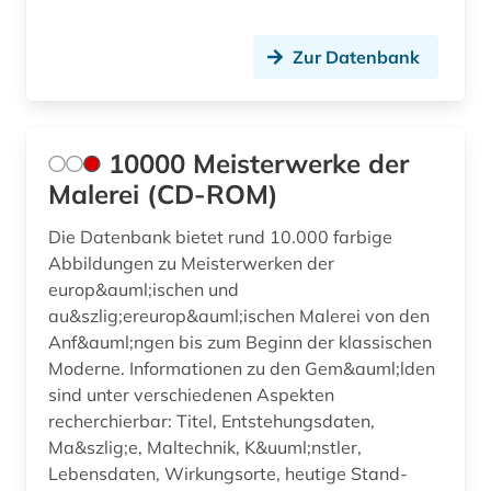
brandenburg (3)
braunschweig (2)
Zur Datenbank
brecht, bertolt | schriftsteller;
theaterintendant; theaterregisseur; dramatiker;
schauspieler; lyriker; regisseur; drehbuchautor;
10000 Meisterwerke der
musiker; librettist (1)
Malerei (CD-ROM)
brief (2)
Die Datenbank bietet rund 10.000 farbige
briefsammlung (1)
Abbildungen zu Meisterwerken der
europ&auml;ischen und
britische geschichte (1)
au&szlig;ereurop&auml;ischen Malerei von den
brunelleschi (1)
Anf&auml;ngen bis zum Beginn der klassischen
Moderne. Informationen zu den Gem&auml;lden
brücke (1)
sind unter verschiedenen Aspekten
recherchierbar: Titel, Entstehungsdaten,
brückenbau (1)
Ma&szlig;e, Maltechnik, K&uuml;nstler,
Lebensdaten, Wirkungsorte, heutige Stand-
brüssel (1)