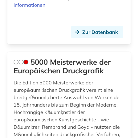
Informationen
die linkshändige frau (1)
digital humanities (1)
digitale bibliothek (1)
Zur Datenbank
digitale edition (1)
digitale editorik (1)
5000 Meisterwerke der
digitalisat (2)
Europäischen Druckgrafik
digitalisate (1)
Die Edition 5000 Meisterwerke der
europ&auml;ischen Druckgrafik vereint eine
digitalisierte literatur (1)
breitgef&auml;cherte Auswahl von Werken de
15. Jahrhunders bis zum Beginn der Moderne.
digitalisierung (6)
Hochrangige K&uuml;nstler der
diplomarbeit (1)
europ&auml;ischen Kunstgeschichte - wie
D&uuml;rer, Rembrand und Goya - nutzten die
discovery service (1)
M&ouml;glichkeiten druckgrafischer Verfahren,