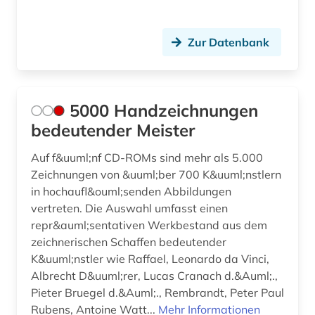
denkmalpflege (5)
denkmalschutz (2)
Zur Datenbank
der blaue reiter (1)
der sturm (1)
5000 Handzeichnungen
design (30)
bedeutender Meister
design (1)
Auf f&uuml;nf CD-ROMs sind mehr als 5.000
Zeichnungen von &uuml;ber 700 K&uuml;nstlern
design history (1)
in hochaufl&ouml;senden Abbildungen
vertreten. Die Auswahl umfasst einen
designer (1)
repr&auml;sentativen Werkbestand aus dem
designerin (1)
zeichnerischen Schaffen bedeutender
K&uuml;nstler wie Raffael, Leonardo da Vinci,
deutsche demokratische republik (1)
Albrecht D&uuml;rer, Lucas Cranach d.&Auml;.,
Pieter Bruegel d.&Auml;., Rembrandt, Peter Paul
deutsche literatur (2)
Rubens, Antoine Watt...
Mehr Informationen