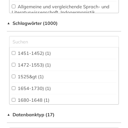
Allgemeine und vergleichende Sprach- und
Literaturwissenschaft. Indogermanistik.
Außereuropäische Sprachen und Literaturen (84)
Schlagwörter (1000)
▲
Anglistik. Amerikanistik (57)
Archäologie (107)
Architektur, Bauingenieur- und
1451-1452) (1)
Vermessungswesen (154)
1472-1553) (1)
Biologie, Biotechnologie (23)
1525&gt (1)
Buch- und Bibliothekswesen,
Informationswissenschaft (75)
1654-1730) (1)
Chemie und Pharmazie (16)
1680-1648 (1)
Elektrotechnik, Elektronik, Nachrichtentechnik
20. jahrhundert (1)
Datenbanktyp (17)
▲
(7)
2003> (1)
Energietechnik (9)