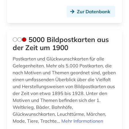
darstellend kunst (1)
Zur Datenbank
darstellende kunst (3)
das gewicht der welt (1)
5000 Bildpostkarten aus
das große tucher-geschlechterbuch (1)
der Zeit um 1900
ddr&gt (1)
Postkarten und Glückwunschkarten für alle
Gelegenheiten. Mehr als 5.000 Postkarten, die
deckenmalerei (2)
nach Motiven und Themen geordnet sind, geben
einen umfassenden Überblick über die Vielfalt
dehio, georg | kunsthistoriker; hochschullehrer;
historiker; maler; zeichner (1)
und Herstellungsweisen von Bildpostkarten aus
der Zeit von etwa 1895 bis 1928. Unter den
dehio-handbuch (1)
Motiven und Themen befinden sich der 1.
Weltkrieg, Bäder, Bahnhöfe,
dekorative kunst (1)
Glückwunschkarten, Leuchttürme, Märchen,
Mode, Tiere, Trachte...
Mehr Informationen
denkmal (5)