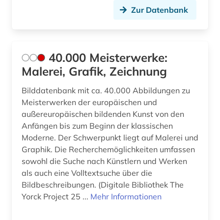
Zur Datenbank
comiczeichner (1)
computerkunst (1)
40.000 Meisterwerke:
corinth (1)
Malerei, Grafik, Zeichnung
courtauld institute of art <london> (1)
Bilddatenbank mit ca. 40.000 Abbildungen zu
cranach (2)
Meisterwerken der europäischen und
außereuropäischen bildenden Kunst von den
cranach, familie (1)
Anfängen bis zum Beginn der klassischen
Moderne. Der Schwerpunkt liegt auf Malerei und
cézanne, paul (1)
Graphik. Die Recherchemöglichkeiten umfassen
daguerreotypie (1)
sowohl die Suche nach Künstlern und Werken
als auch eine Volltextsuche über die
dahlbergh, erik jönsson | offizier; architekt;
Bildbeschreibungen. (Digitale Bibliothek The
zeichner; kartograf; historiker; beamter;
Yorck Project 25 ...
Mehr Informationen
generalgouverneur (1)
darmstadt (1)