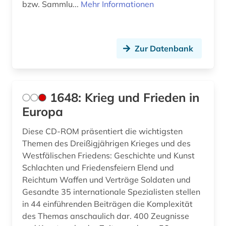
bzw. Sammlu...
Mehr Informationen
buch (1)
buchauktion (1)
Zur Datenbank
buchdruck (2)
buchdrucker (1)
1648: Krieg und Frieden in
bucheinband (1)
Europa
buchgestaltung (1)
Diese CD-ROM präsentiert die wichtigsten
buchhandel (2)
Themen des Dreißigjährigen Krieges und des
Westfälischen Friedens: Geschichte und Kunst
buchkunst (6)
Schlachten und Friedensfeiern Elend und
buchmalerei (1)
Reichtum Waffen und Verträge Soldaten und
Gesandte 35 internationale Spezialisten stellen
buchrolle (1)
in 44 einführenden Beiträgen die Komplexität
des Themas anschaulich dar. 400 Zeugnisse
buchwissenschaft (1)