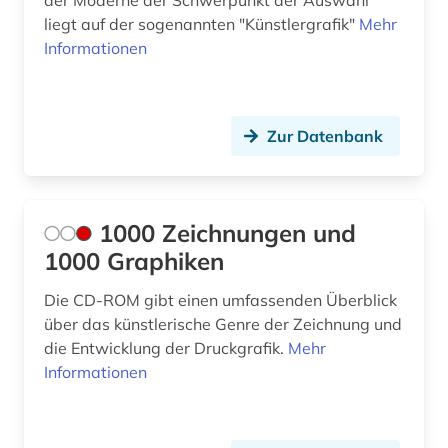
der Moderne der Schwerpunkt der Auswahl
liegt auf der sogenannten "Künstlergrafik"
Mehr
biblische stoffe (1)
Informationen
biblische studien (1)
bild (9)
Zur Datenbank
bild motiv (1)
bildarchiv (7)
1000 Zeichnungen und
bildband (2)
1000 Graphiken
bildbeschreibung (1)
Die CD-ROM gibt einen umfassenden Überblick
über das künstlerische Genre der Zeichnung und
bilddatenbank (24)
die Entwicklung der Druckgrafik.
Mehr
bildende kunst (9)
Informationen
bilder (4)