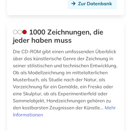
bildliche darstellung (4)
Zur Datenbank
bildmaterial (1)
bildnis (6)
1000 Zeichnungen, die
bildnisgrafik (2)
jeder haben muss
bildnismalerei (2)
Die CD-ROM gibt einen umfassenden Überblick
über das künstlerische Genre der Zeichnung in
bildpostkarte (4)
seiner stilistischen und technischen Entwicklung.
bildstock (2)
Ob als Modellzeichnung im mittelalterlichen
Musterbuch, als Studie nach der Natur, als
bildteppich (1)
Vorzeichnung für ein Gemälde, ein Fresko oder
eine Skulptur, ob als Experimentierfeld oder
bildthema (1)
Sammelobjekt, Handzeichnungen gehören zu
den kostbarsten Zeugnissen der Künstle...
Mehr
bildträger (1)
Informationen
bildung (1)