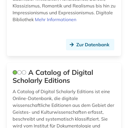
Klassizismus, Romantik und Realismus bis hin zu
elektronische medien (1)
Impressionismus und Expressionismus. Digitale
Bibliothek
Mehr Informationen
elektronische zeitschrift (7)
elektronisches buch (33)
emblem (2)
Zur Datenbank
emblematik (1)
england (3)
A Catalog of Digital
Scholarly Editions
englisch (1)
englisches sprachgebiet (1)
A Catalog of Digital Scholarly Editions ist eine
Online-Datenbank, die digitale
entartete kunst (3)
wissenschaftliche Editionen aus dem Gebiet der
Geistes- und Kulturwissenschaften erfasst,
entdeckung (1)
beschreibt und systematisch klassifiziert. Sie
wird vom Institut für Dokumentologie und
enteignung (3)