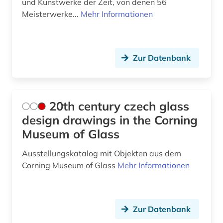
und Kunstwerke der Zeit, von denen 56
Meisterwerke...
Mehr Informationen
buddhismus (1)
burg (1)
busch (1)
Zur Datenbank
böhmische länder (1)
bühnenbild (1)
20th century czech glass
bühnentechnik (1)
design drawings in the Corning
Museum of Glass
capello (1)
Ausstellungskatalog mit Objekten aus dem
carl de (1)
Corning Museum of Glass
Mehr Informationen
casa de las américas (1)
caspar david (3)
Zur Datenbank
cgm 19 (1)