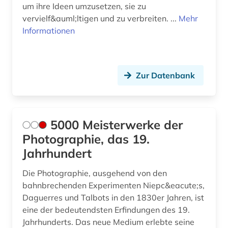
um ihre Ideen umzusetzen, sie zu
dissens (1)
vervielf&auml;ltigen und zu verbreiten. ...
Mehr
Informationen
dissertation (3)
documenta (1)
documenta (kassel) (1)
Zur Datenbank
documenta archiv (1)
doetichum (1)
5000 Meisterwerke der
dokument (2)
Photographie, das 19.
Jahrhundert
dokumentation (2)
Die Photographie, ausgehend von den
dokumentenserver (1)
bahnbrechenden Experimenten Niepc&eacute;s,
Daguerres und Talbots in den 1830er Jahren, ist
dom (1)
eine der bedeutendsten Erfindungen des 19.
dom florenz (1)
Jahrhunderts. Das neue Medium erlebte seine