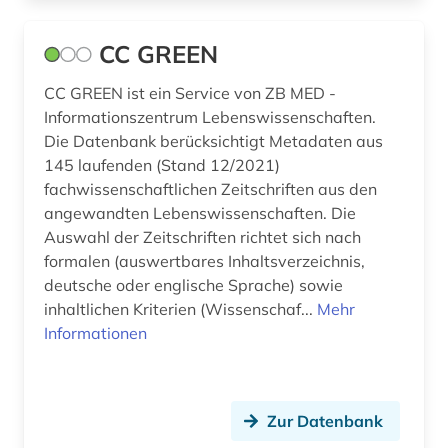
mobilität (2)
CC GREEN
modellsoftware (1)
CC GREEN ist ein Service von ZB MED -
molekularbiologie (1)
Informationszentrum Lebenswissenschaften.
Die Datenbank berücksichtigt Metadaten aus
moor (1)
145 laufenden (Stand 12/2021)
fachwissenschaftlichen Zeitschriften aus den
nachhaltige entwicklung (1)
angewandten Lebenswissenschaften. Die
nachhaltigkeit (2)
Auswahl der Zeitschriften richtet sich nach
formalen (auswertbares Inhaltsverzeichnis,
nachwachsender rohstoff (2)
deutsche oder englische Sprache) sowie
inhaltlichen Kriterien (Wissenschaf...
Mehr
nanotechnologie (1)
Informationen
natur (1)
naturgefahr (2)
Zur Datenbank
naturkatastrophe (1)