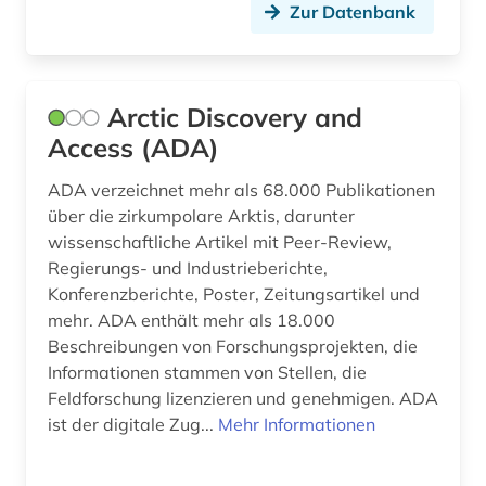
Zur Datenbank
explosionen (1)
facility-management (1)
Arctic Discovery and
fernerkundung (2)
Access (ADA)
fertigungstechnik (1)
ADA verzeichnet mehr als 68.000 Publikationen
festkörperforschung (1)
über die zirkumpolare Arktis, darunter
wissenschaftliche Artikel mit Peer-Review,
feuerwehrwesen (1)
Regierungs- und Industrieberichte,
fid asien (1)
Konferenzberichte, Poster, Zeitungsartikel und
mehr. ADA enthält mehr als 18.000
fid ost-, ostmittel- und südosteuropa (1)
Beschreibungen von Forschungsprojekten, die
Informationen stammen von Stellen, die
finanzen (1)
Feldforschung lizenzieren und genehmigen. ADA
ist der digitale Zug...
Mehr Informationen
finanzwirtschaft (2)
firmenverzeichnis (2)