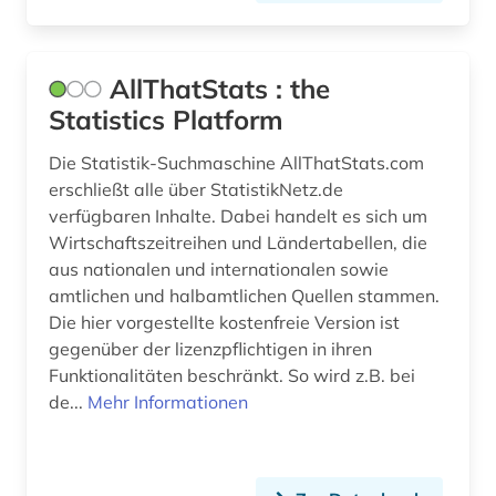
elektrotechnik (3)
elementarteilchenphysik (1)
AllThatStats : the
emission (1)
Statistics Platform
emissionen (1)
Die Statistik-Suchmaschine AllThatStats.com
erschließt alle über StatistikNetz.de
energie (10)
verfügbaren Inhalte. Dabei handelt es sich um
Wirtschaftszeitreihen und Ländertabellen, die
energiebewusstes bauen (1)
aus nationalen und internationalen sowie
energieeffizienz (3)
amtlichen und halbamtlichen Quellen stammen.
Die hier vorgestellte kostenfreie Version ist
energieeinsparung (1)
gegenüber der lizenzpflichtigen in ihren
Funktionalitäten beschränkt. So wird z.B. bei
energieerzeugung (1)
de...
Mehr Informationen
energieforschung (2)
energiemanagement (1)