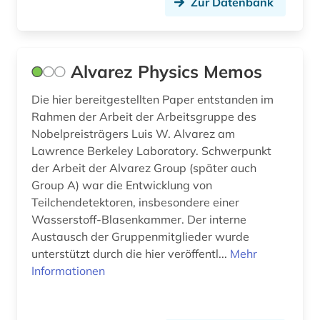
Zur Datenbank
energiepolitik (2)
energierecht (1)
Alvarez Physics Memos
energietechnik (1)
Die hier bereitgestellten Paper entstanden im
energieversorgung (2)
Rahmen der Arbeit der Arbeitsgruppe des
energiewende (1)
Nobelpreisträgers Luis W. Alvarez am
Lawrence Berkeley Laboratory. Schwerpunkt
energiewirtschaft (1)
der Arbeit der Alvarez Group (später auch
Group A) war die Entwicklung von
entwicklung (2)
Teilchendetektoren, insbesondere einer
entwicklungshilfe (1)
Wasserstoff-Blasenkammer. Der interne
Austausch der Gruppenmitglieder wurde
entwicklungsländer (3)
unterstützt durch die hier veröffentl...
Mehr
Informationen
entwicklungspolitik (1)
enzym (1)