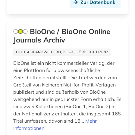
Zur Datenbank
katastrophenschutz (2)
kernenergie (1)
BioOne / BioOne Online
kernforschung (2)
Journals Archiv
kernkraftwerk (1)
DEUTSCHLANDWEIT FREI, DFG-GEFÖRDERTE LIZENZ
kernphysik (4)
BioOne ist ein nicht kommerzieller Verlag, der
kerntechnik (3)
eine Plattform für biowissenschaftliche
Zeitschriften bereitstellt. Die Titel werden zum
klima (3)
Großteil von kleineren Not-for-Profit-Verlagen
publiziert und sind außerhalb von BioOne
klimageschichte (1)
weitgehend nur in gedruckter Form erhältlich. Es
klimapolitik (1)
sind zwei Kollektionen (BioOne 1, BioOne 2) in
der Nationallizenz enthalten, die insgesamt 168
klimaschutz (4)
Titel umfassen, davon sind 15...
Mehr
Informationen
klimawandel (4)