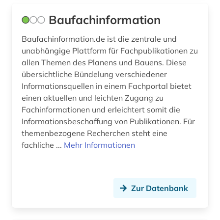
gesundheit (3)
Baufachinformation
gesundheitsindikator (2)
Baufachinformation.de ist die zentrale und
unabhängige Plattform für Fachpublikationen zu
gesundheitstelematik (1)
allen Themen des Planens und Bauens. Diese
übersichtliche Bündelung verschiedener
gesundheitswesen (2)
Informationsquellen in einem Fachportal bietet
gesundheitswissenschaften (1)
einen aktuellen und leichten Zugang zu
Fachinformationen und erleichtert somit die
gewässerökologie (1)
Informationsbeschaffung von Publikationen. Für
themenbezogene Recherchen steht eine
glaziologie (1)
fachliche ...
Mehr Informationen
globaler süden (1)
globalisierung (2)
Zur Datenbank
glossar (1)
grenzflächen (1)