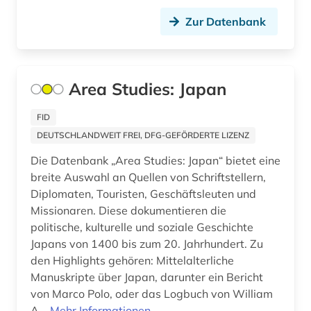
fische (1)
Zur Datenbank
fischereiwesen (1)
flussgebiet (1)
Area Studies: Japan
forschung (2)
FID
forschungdaten (1)
DEUTSCHLANDWEIT FREI, DFG-GEFÖRDERTE LIZENZ
Die Datenbank „Area Studies: Japan“ bietet eine
forschungsbericht (1)
breite Auswahl an Quellen von Schriftstellern,
forschungskooperation (1)
Diplomaten, Touristen, Geschäftsleuten und
Missionaren. Diese dokumentieren die
forschungsprojekt (1)
politische, kulturelle und soziale Geschichte
Japans von 1400 bis zum 20. Jahrhundert. Zu
fusion (1)
den Highlights gehören: Mittelalterliche
fusionstechnologie (1)
Manuskripte über Japan, darunter ein Bericht
von Marco Polo, oder das Logbuch von William
förderung erneuerbarer energien (1)
A...
Mehr Informationen