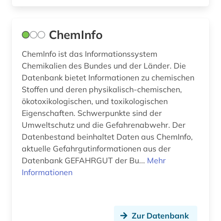
naturkatastrophen (1)
ChemInfo
naturschutz (3)
ChemInfo ist das Informationssystem
naturwissenschaft (1)
Chemikalien des Bundes und der Länder. Die
Datenbank bietet Informationen zu chemischen
naturwissenschaften (6)
Stoffen und deren physikalisch-chemischen,
natürliche ressourcen (1)
ökotoxikologischen, und toxikologischen
Eigenschaften. Schwerpunkte sind der
norwegen (1)
Umweltschutz und die Gefahrenabwehr. Der
Datenbestand beinhaltet Daten aus ChemInfo,
oecd (3)
aktuelle Gefahrgutinformationen aus der
oecd-staaten (1)
Datenbank GEFAHRGUT der Bu...
Mehr
Informationen
online-publikation (4)
open access (5)
Zur Datenbank
open data (1)