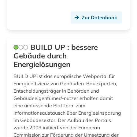
leistungsprofil (1)
Zur Datenbank
leitungsbau (1)
lexikon (1)
lichttechnik (1)
BUILD UP : bessere
Gebäude durch
lichtverschmutzung (1)
Energielösungen
liechtenstein (2)
BUILD UP ist das europäische Webportal für
literaturdatenbank (1)
Energieeffizienz von Gebäuden. Bauexperten,
Entscheidungsträger in Behörden und
lithografie (1)
Gebäudeeigentümer/-nutzer erhalten damit
eine umfassende Plattform zum
luft (1)
Informationsaustausch über Energieeinsparung
im Gebäudesektor. Der Aufbau des Portals
luftfahrt (1)
wurde 2009 initiiert von der European
luftverschmutzung (2)
Commission zur Förderung der Umsetzung der