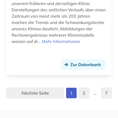
unserem früheren und derzeitigen Klima.
technische enzyme (1)
Darstellungen des zeitlichen Verlaufs über einen
technische gebäudeausrüstung (1)
Zeitraum von meist mehr als 200 Jahren
machen die Trends und die Schwankungsbreite
technische optik (1)
unseres Klimas deutlich, Abbildungen der
Rechenergebnisse mehrerer Klimamodelle
technologie (2)
weisen auf di...
Mehr Informationen
thesaurus (2)
tiefbau (1)
Zur Datenbank
toxikologie (2)
toxizität (2)
transport (1)
Nächste Seite
1
2
…
7
tschernobyl (1)
ukraine (1)