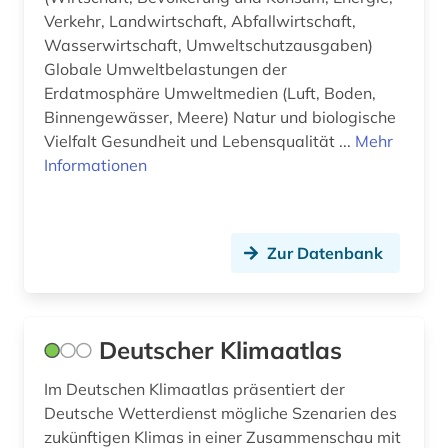
steuerungs- und regelungstechnik (1)
Verkehr, Landwirtschaft, Abfallwirtschaft,
Wasserwirtschaft, Umweltschutzausgaben)
strahlenschutz (1)
Globale Umweltbelastungen der
Erdatmosphäre Umweltmedien (Luft, Boden,
strahlenunfall (1)
Binnengewässer, Meere) Natur und biologische
strahlung (1)
Vielfalt Gesundheit und Lebensqualität ...
Mehr
Informationen
strukturwandel (1)
städtebau (1)
Zur Datenbank
subvention (1)
südamerika (1)
süßwasser (1)
Deutscher Klimaatlas
technik (6)
Im Deutschen Klimaatlas präsentiert der
Deutsche Wetterdienst mögliche Szenarien des
technikbewertung (2)
zukünftigen Klimas in einer Zusammenschau mit