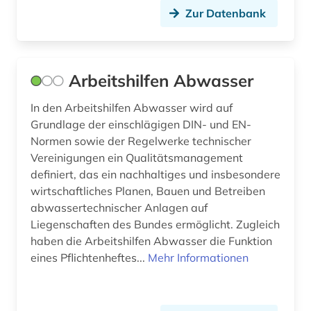
Zur Datenbank
enzymtechnologie (1)
epidemie (1)
erneuerbare energien (4)
Arbeitshilfen Abwasser
ernährungswissenschaft (1)
In den Arbeitshilfen Abwasser wird auf
Grundlage der einschlägigen DIN- und EN-
eskimo (1)
Normen sowie der Regelwerke technischer
essay (1)
Vereinigungen ein Qualitätsmanagement
definiert, das ein nachhaltiges und insbesondere
eth zürich (1)
wirtschaftliches Planen, Bauen und Betreiben
abwassertechnischer Anlagen auf
ethnologie (1)
Liegenschaften des Bundes ermöglicht. Zugleich
haben die Arbeitshilfen Abwasser die Funktion
eu (1)
eines Pflichtenheftes...
Mehr Informationen
europa (3)
europäische union (6)