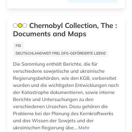
open science (1)
optik (1)
Chernobyl Collection, The :
Documents and Maps
optische nachrichtentechnik (1)
FID
optoelektronik (1)
DEUTSCHLANDWEIT FREI, DFG-GEFÖRDERTE LIZENZ
patente (1)
Die Sammlung enthält Berichte, die für
verschiedene sowjetische und ukrainische
patentklassifikation (1)
Regierungsbehörden, wie den KGB, vorbereitet
patentregister (1)
wurden und die wichtigsten Entwicklungen nach
der Katastrophe dokumentieren, sowie interne
pestizid (3)
Berichte und Untersuchungen zu den
verschiedenen Ursachen. Dazu gehören die
pflanzenschutz (1)
Probleme bei der Planung des Kernkraftwerks
pharmazie (4)
und das Wissen der Sowjets und der
ukrainischen Regierung übe...
Mehr
physik (2)