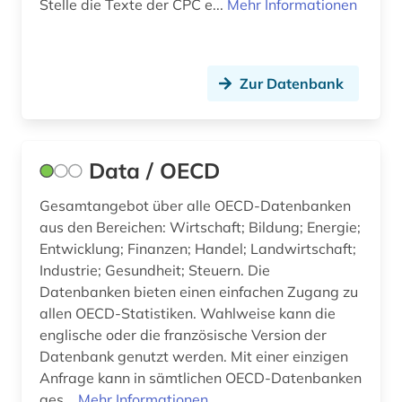
rapsöl (1)
Stelle die Texte der CPC e...
Mehr Informationen
raumfahrt (1)
raumordnung (1)
Zur Datenbank
reaktorunfall (2)
regionale mobilität (1)
Data / OECD
repository (1)
Gesamtangebot über alle OECD-Datenbanken
review (1)
aus den Bereichen: Wirtschaft; Bildung; Energie;
Entwicklung; Finanzen; Handel; Landwirtschaft;
rheinisches revier (1)
Industrie; Gesundheit; Steuern. Die
Datenbanken bieten einen einfachen Zugang zu
risikobewertung (1)
allen OECD-Statistiken. Wahlweise kann die
risikomanagement (1)
englische oder die französische Version der
Datenbank genutzt werden. Mit einer einzigen
rohstoff (1)
Anfrage kann in sämtlichen OECD-Datenbanken
ges...
Mehr Informationen