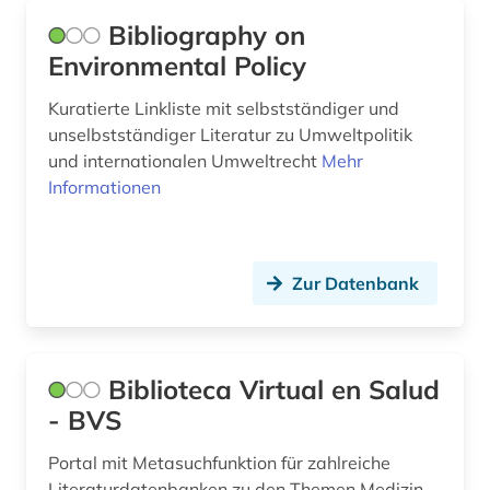
Bibliography on
handel (2)
Environmental Policy
heilpflanzen (1)
Kuratierte Linkliste mit selbstständiger und
hersteller (2)
unselbstständiger Literatur zu Umweltpolitik
und internationalen Umweltrecht
Mehr
holz (1)
Informationen
hydrologie (1)
händler (1)
Zur Datenbank
industrie (2)
informatik (4)
Biblioteca Virtual en Salud
ingenieurwissenschaften (1)
- BVS
inhaltsverzeichnis (1)
Portal mit Metasuchfunktion für zahlreiche
instandsetzung (1)
Literaturdatenbanken zu den Themen Medizin,