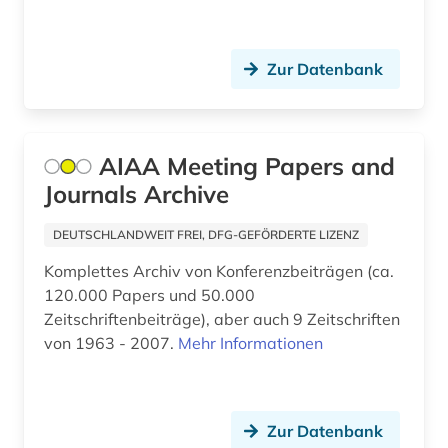
designregister (1)
deutschland (1)
Zur Datenbank
dienstleister (1)
dienstleistung (4)
AIAA Meeting Papers and
digitalisierung (1)
Journals Archive
discovery service (1)
DEUTSCHLANDWEIT FREI, DFG-GEFÖRDERTE LIZENZ
dokumentenserver (1)
Komplettes Archiv von Konferenzbeiträgen (ca.
120.000 Papers und 50.000
einbruchsicherung (1)
Zeitschriftenbeiträge), aber auch 9 Zeitschriften
elektronik (2)
von 1963 - 2007.
Mehr Informationen
elektronische zeitschrift (2)
elektronisches buch (4)
Zur Datenbank