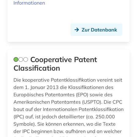
Informationen
planen (1)
plasmaphysik (1)
Zur Datenbank
polarforschung (1)
politik (1)
Cooperative Patent
polymerforschung (1)
Classification
portal (1)
Die kooperative Patentklassifikation vereint seit
dem 1. Januar 2013 die Klassifikationen des
poster (1)
Europäisches Patentamtes (EPO) sowie des
produkt (1)
Amerikanischen Patentamtes (USPTO). Die CPC
baut auf der Internationalen Patentklassifikation
prognose (1)
(IPC) auf, ist jedoch detaillierter (ca. 250.000
Symbole). Sie können erkennen, wo die Texte
programmierung (1)
der IPC beginnen bzw. aufhören und an welcher