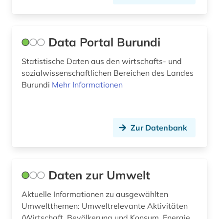
sicherheit (3)
sicherungstechnik (1)
Data Portal Burundi
solarenergie (1)
Statistische Daten aus den wirtschafts- und
solartechnik (1)
sozialwissenschaftlichen Bereichen des Landes
sowjetunion (1)
Burundi
Mehr Informationen
sozialer indikator (2)
soziologie (3)
Zur Datenbank
statistik (11)
statistikdaten (1)
Daten zur Umwelt
statistische datenbank (3)
Aktuelle Informationen zu ausgewählten
steuer (2)
Umweltthemen: Umweltrelevante Aktivitäten
(Wirtschaft, Bevölkerung und Konsum, Energie,