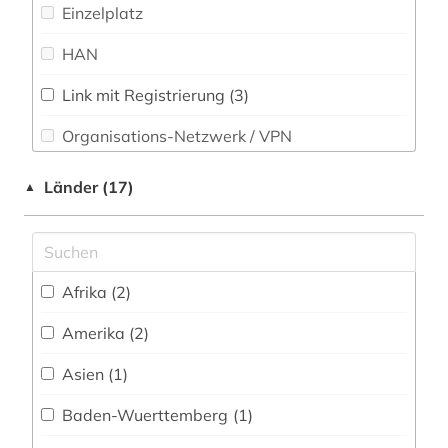
bergbau (1)
Romanistik (2)
Einzelplatz
betriebssicherheit (1)
Slavistik (1)
HAN
bevölkerungsstatistik (1)
Soziologie (19)
Link mit Registrierung (3)
bibliografie (3)
Sport (2)
Organisations-Netzwerk / VPN
bibliographie (2)
Technik (33)
Shibboleth
Länder (17)
▲
bildgebendes verfahren (1)
Theologie und Religionswissenschaften (1)
Zugriff vor Ort
bildung (2)
Werkstoffwissenschaften und
Fertigungstechnik (25)
bildverarbeitung (1)
Afrika (2)
Wirtschaftswissenschaften (29)
bio-basierte kunststoffe (1)
Amerika (2)
Wissenschaftskunde, Forschung, Hochschul-,
Museumswesen (3)
bio-basierte verbundwerkstoffe (1)
Asien (1)
biodiesel (1)
Baden-Wuerttemberg (1)