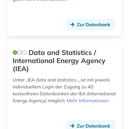
rohstoffmarkt (1)
rohstoffpreise (1)
Zur Datenbank
rohstoffversorgung (1)
satellitenbild (1)
schadstoff (2)
Data and Statistics /
International Energy Agency
schadstoffe (1)
(IEA)
schweden (1)
Unter „IEA data and statistics „ ist mit jeweils
schweiz (2)
individuellem Login der Zugang zu 40
kostenfreien Datenbanken der IEA (International
scientific collaboration (1)
Energy Agency) möglich.
Mehr Informationen
sensortechnik (1)
serbien (1)
Zur Datenbank