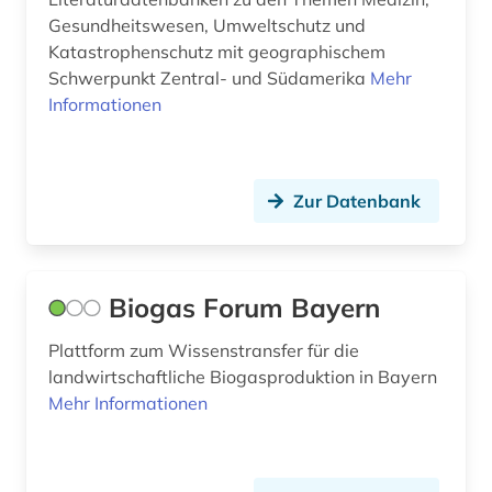
Gesundheitswesen, Umweltschutz und
institution (1)
Katastrophenschutz mit geographischem
Schwerpunkt Zentral- und Südamerika
Mehr
internationale agentur für erneuerbare
Informationen
energien (1)
internationale beziehungen (1)
internationale politik (1)
Zur Datenbank
internationaler kreditmarkt (2)
island (1)
Biogas Forum Bayern
japan (2)
Plattform zum Wissenstransfer für die
landwirtschaftliche Biogasproduktion in Bayern
japanologie (1)
Mehr Informationen
kanalisation (1)
katastrophen (1)