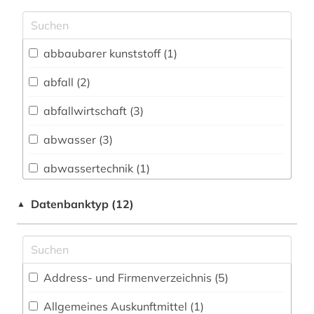
Archäologie (1)
Architektur, Bauingenieur- und
abbaubarer kunststoff (1)
Vermessungswesen (24)
abfall (2)
Biologie, Biotechnologie (41)
abfallwirtschaft (3)
Buch- und Bibliothekswesen,
Informationswissenschaft (1)
abwasser (3)
Chemie und Pharmazie (32)
abwassertechnik (1)
Elektrotechnik, Elektronik, Nachrichtentechnik
abwassertechnologie (1)
Datenbanktyp (12)
▲
(23)
adressverzeichnis (2)
Energietechnik (152)
agrarforschung (1)
Ethnologie (6)
Address- und Firmenverzeichnis (5
)
agrarwirtchaft (1)
Geographie (22)
Allgemeines Auskunftmittel (1
)
agrarwissenschaft (1)