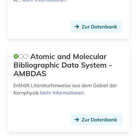
förderungsprogramm (1)
gefahrstoff (2)
Zur Datenbank
gefahrstoffe (1)
geisteswissenschaften (4)
Atomic and Molecular
gentechnologie (1)
Bibliographic Data System -
AMBDAS
geographie (2)
geothermie (1)
Enthält Literaturhinweise aus dem Gebiet der
Kernphysik
Mehr Informationen
geowissenschaften (2)
geschichte (6)
Zur Datenbank
geschützte natur (1)
geschützte topographien (1)