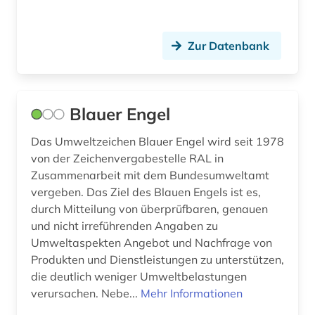
klimaänderung (8)
kohle (1)
Zur Datenbank
komitet gosudarstvennoj bezopasnosti (1)
kommunikationstechnik (1)
Blauer Engel
kulturerbe (1)
Das Umweltzeichen Blauer Engel wird seit 1978
von der Zeichenvergabestelle RAL in
landschaftspflege (1)
Zusammenarbeit mit dem Bundesumweltamt
landschaftsökologie (1)
vergeben. Das Ziel des Blauen Engels ist es,
durch Mitteilung von überprüfbaren, genauen
landwirtschaft (2)
und nicht irreführenden Angaben zu
Umweltaspekten Angebot und Nachfrage von
laser (1)
Produkten und Dienstleistungen zu unterstützen,
lateinamerika (2)
die deutlich weniger Umweltbelastungen
verursachen. Nebe...
Mehr Informationen
lausitzer revier (1)