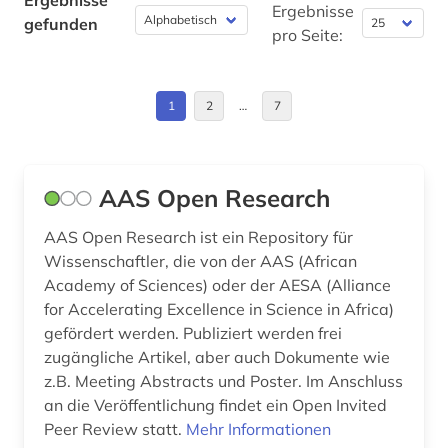
Ergebnisse
brandschutz (2)
Ukraine (1)
Ergebnisse
gefunden
pro Seite:
braunkohle (1)
Ungarn (1)
brennstoffe (1)
1
2
…
7
chemie (30)
chemikalie (1)
AAS Open Research
chemikalien (1)
AAS Open Research ist ein Repository für
chemische industrie (2)
Wissenschaftler, die von der AAS (African
Academy of Sciences) oder der AESA (Alliance
computersicherheit (1)
for Accelerating Excellence in Science in Africa)
gefördert werden. Publiziert werden frei
datensammlung (1)
zugängliche Artikel, aber auch Dokumente wie
demographie (3)
z.B. Meeting Abstracts und Poster. Im Anschluss
an die Veröffentlichung findet ein Open Invited
denkmalpflege (1)
Peer Review statt.
Mehr Informationen