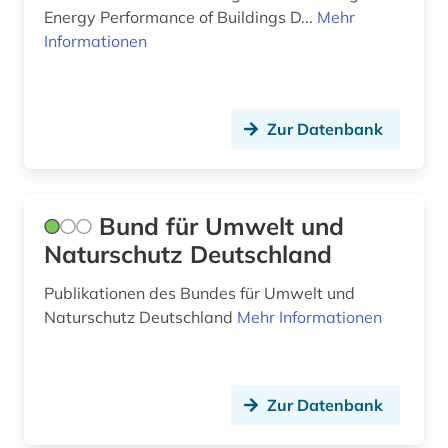
Energy Performance of Buildings D...
Mehr
län västra götaland (1)
Informationen
markenregister (1)
maschinenbau (2)
Zur Datenbank
mauritius (1)
medizin (4)
Bund für Umwelt und
medizintechnik (2)
Naturschutz Deutschland
meeresschutz (1)
Publikationen des Bundes für Umwelt und
metallindustrie (2)
Naturschutz Deutschland
Mehr Informationen
migration (2)
mitgliedsstaaten (2)
Zur Datenbank
mitteldeutsches revier (1)