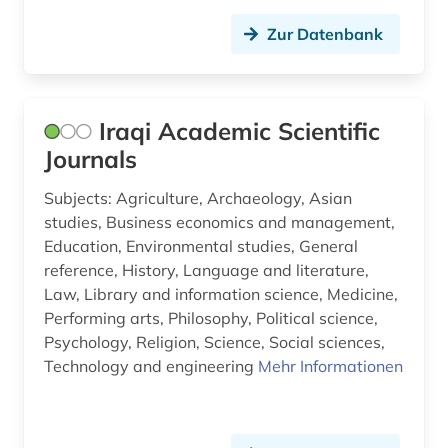
blog (3)
Zur Datenbank
boccaccio (1)
bodenschutz (2)
Iraqi Academic Scientific
bosnien-herzegowina (3)
Journals
botanik (3)
Subjects: Agriculture, Archaeology, Asian
braak (1)
studies, Business economics and management,
Education, Environmental studies, General
brahms, johannes | komponist; pianist (2)
reference, History, Language and literature,
Law, Library and information science, Medicine,
brahms-institut (2)
Performing arts, Philosophy, Political science,
branchenprofil (1)
Psychology, Religion, Science, Social sciences,
Technology and engineering
Mehr Informationen
branchenverzeichnis (1)
brandenburg (7)