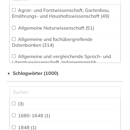
Agrar- und Forstwissenschaft, Gartenbau,
Ernährungs- und Haushaltswissenschaft (49)
Allgemeine Naturwissenschaft (51)
Allgemeine und fachübergreifende
Datenbanken (314)
Allgemeine und vergleichende Sprach- und
Literaturwissenschaft. Indogermanistik.
Außereuropäische Sprachen und Literaturen (92)
Schlagwörter (1000)
▲
Anglistik. Amerikanistik (65)
Archäologie (44)
Architektur, Bauingenieur- und
(3)
Vermessungswesen (89)
1680-1648 (1)
Biologie, Biotechnologie (103)
1848 (1)