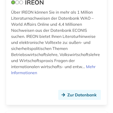
IREON
ausbildung (2)
Über IREON können Sie in mehr als 1 Million
ausgrabung (1)
Literaturnachweisen der Datenbank WAO –
auslandsbau (1)
World Affairs Online und 4,4 Millionen
Nachweisen aus der Datenbank ECONIS
ausländerrecht (3)
suchen. IREON bietet Ihnen Literaturhinweise
und elektronische Volltexte zu: außen- und
ausländisches recht (1)
sicherheitspolitischen Themen
ausschreibung (1)
Betriebswirtschaftslehre, Volkswirtschaftslehre
und Wirtschaftspraxis Fragen der
aussprache (2)
internationalen wirtschafts- und entw...
Mehr
Informationen
ausstellung (5)
australien (4)
Zur Datenbank
auswanderer (1)
auswanderung (2)