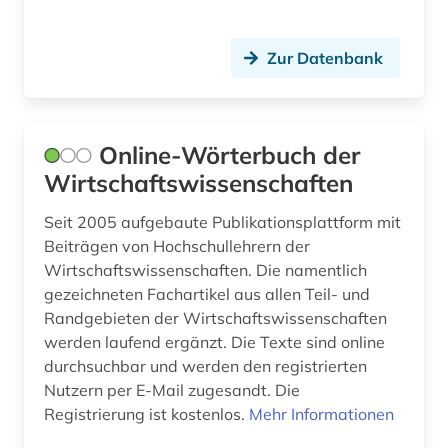
baudenkmal (1)
Zur Datenbank
bauen (1)
bauforschung (1)
baukonstruktion (1)
Online-Wörterbuch der
Wirtschaftswissenschaften
baumangel (1)
Seit 2005 aufgebaute Publikationsplattform mit
baumaßnahme (1)
Beiträgen von Hochschullehrern der
bauplanungsrecht (1)
Wirtschaftswissenschaften. Die namentlich
gezeichneten Fachartikel aus allen Teil- und
baurecht (1)
Randgebieten der Wirtschaftswissenschaften
werden laufend ergänzt. Die Texte sind online
baustoffe (1)
durchsuchbar und werden den registrierten
bautechnik (1)
Nutzern per E-Mail zugesandt. Die
Registrierung ist kostenlos.
Mehr Informationen
bauteile (1)