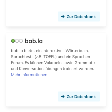
berichte (1)
Zur Datenbank
berlin (8)
berliner mauer (1)
beruf (1)
bab.la
berufliche bildung (1)
bab.la bietet ein interaktives Wörterbuch,
Sprachtests (z.B. TOEFL) und ein Sprachen-
berufliche fortbildung (1)
Forum. Es können Vokabeln sowie Grammatik-
und Konversationsübungen trainiert werden.
berufsanfang (1)
Mehr Informationen
berufsbildung (1)
berufsfeld agrarwirtschaft (1)
Zur Datenbank
berufsforschung (1)
beschaffung (1)