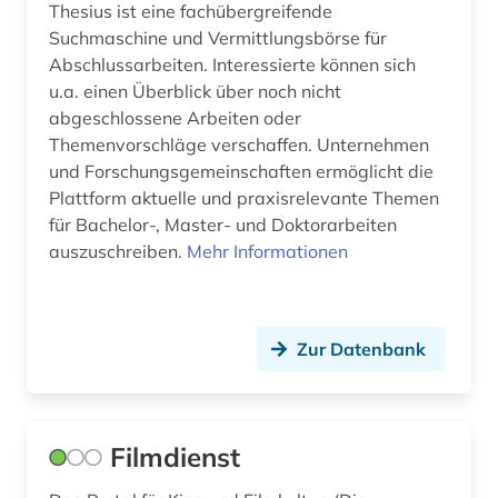
bildung (8)
Thesius ist eine fachübergreifende
Suchmaschine und Vermittlungsbörse für
bildungsforschung (5)
Abschlussarbeiten. Interessierte können sich
u.a. einen Überblick über noch nicht
bildungssysteme (1)
abgeschlossene Arbeiten oder
bildungswesen (1)
Themenvorschläge verschaffen. Unternehmen
und Forschungsgemeinschaften ermöglicht die
bildverarbeitung (1)
Plattform aktuelle und praxisrelevante Themen
für Bachelor-, Master- und Doktorarbeiten
bildwissenschaft (2)
auszuschreiben.
Mehr Informationen
biodiversität (1)
biodiversitätsforschung (1)
Zur Datenbank
bioenergie (1)
bioengineer (1)
Filmdienst
biografie (9)