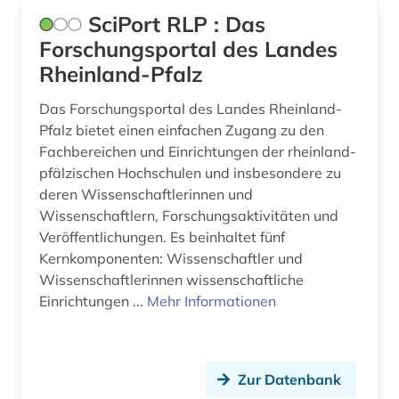
SciPort RLP : Das
betriebswirtschaftslehre (2)
Forschungsportal des Landes
bevölkerung (1)
Rheinland-Pfalz
bevölkerungsentwicklung (1)
Das Forschungsportal des Landes Rheinland-
Pfalz bietet einen einfachen Zugang zu den
bevölkerungsstatistik (2)
Fachbereichen und Einrichtungen der rheinland-
pfälzischen Hochschulen und insbesondere zu
bewegungswissenschaft (1)
deren Wissenschaftlerinnen und
bibel (1)
Wissenschaftlern, Forschungsaktivitäten und
Veröffentlichungen. Es beinhaltet fünf
bibel. altes testament (1)
Kernkomponenten: Wissenschaftler und
Wissenschaftlerinnen wissenschaftliche
bibel. neues testament (1)
Einrichtungen ...
Mehr Informationen
bibelwissenschaft (1)
bibliografie (16)
Zur Datenbank
bibliographie (5)