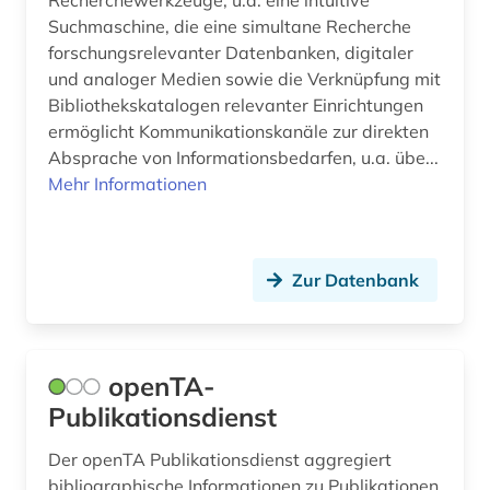
Recherchewerkzeuge, u.a. eine intuitive
Suchmaschine, die eine simultane Recherche
Slowenien (6)
arbeitsschutz (2)
forschungsrelevanter Datenbanken, digitaler
Spanien (14)
und analoger Medien sowie die Verknüpfung mit
architektur (27)
Bibliothekskatalogen relevanter Einrichtungen
Suedamerika (11)
architekturpraxis (1)
ermöglicht Kommunikationskanäle zur direkten
Absprache von Informationsbedarfen, u.a. übe...
Suedasien (5)
architekturpreis (1)
Mehr Informationen
Suedostasien (3)
archiv (29)
Suedosteuropa (13)
archiv für kindertexte eva maria kohl (1)
Zur Datenbank
Thueringen (11)
archival documents (1)
Tschechische Republik (13)
archivalien (2)
openTA-
Tuerkei (4)
archivbestand (1)
Publikationsdienst
USA (29)
archive (1)
Der openTA Publikationsdienst aggregiert
Ukraine (7)
bibliographische Informationen zu Publikationen
archivkunde (2)