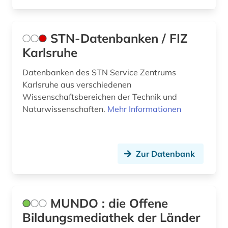
bibliothek (13)
STN-Datenbanken / FIZ
bibliothek der hansestadt lübeck (1)
Karlsruhe
bibliotheksbau (1)
Datenbanken des STN Service Zentrums
bibliotheksbestand (1)
Karlsruhe aus verschiedenen
Wissenschaftsbereichen der Technik und
bibliotheksgeschichte (1)
Naturwissenschaften.
Mehr Informationen
bibliothekswesen (1)
big data (1)
Zur Datenbank
bilanz (1)
bilanzierung (1)
MUNDO : die Offene
bilanzrecht (4)
Bildungsmediathek der Länder
bilanzsteuerrecht (1)