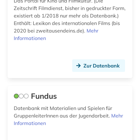
Das Portal für Kino und Filmkultur. (Die
biographie (7)
Zeitschrift Filmdienst, bisher in gedruckter Form,
bioinformatik (2)
existiert ab 1/2018 nur mehr als Datenbank.)
Enthält: Lexikon des internationalen Films (bis
biologie (11)
2020 bei zweitausendeins.de).
Mehr
Informationen
biomedizin (2)
biomedizinische technik (1)
biomolekül (1)
Zur Datenbank
bionik (1)
biopolymere (1)
Fundus
biosphärenreservat rhön (1)
Datenbank mit Materialien und Spielen für
GruppenleiterInnen aus der Jugendarbeit.
Mehr
biotechnologie (1)
Informationen
biowissenschaften (5)