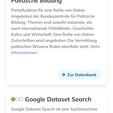
Politische Bildung
Litauen (3)
anarchismus (1)
Portalfunktion für eine Reihe von Online-
Luxemburg (3)
Angeboten der Bundeszentrale für Politische
anatomie (2)
Bildung. Themen sind sowohl nationale, als
Makedonien (1)
and criticism (1)
auch internationale Politikfelder, Geschichte,
Kultur und Wirtschaft. Eine Reihe von Online-
Mecklenburg-Vorpommern (6)
andreas (1)
Zeitschriften wird angeboten. Die Vermittlung
Mittelamerika (6)
politischen Wissens findet ebenfalls statt.
Mehr
angewandte wissenschaften (1)
Informationen
Moldawien (1)
anglistik (3)
Montenegro (2)
angloamerikanischer kulturraum (1)
Zur Datenbank
Niederlande (17)
anlagensicherheit (1)
Niedersachsen (4)
annette von droste-hülshoff (1)
Google Dataset Search
Nordamerika (5)
ansichtspostkarte (1)
Nordrhein-Westfalen (9)
Google Dataset Search ist eine Suchmaschine
antarktis (1)