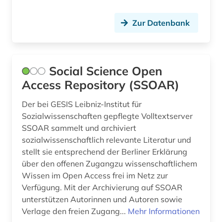
beilegung (1)
Zur Datenbank
bekleidung (1)
belgien (2)
Social Science Open
belgienforschung (1)
Access Repository (SSOAR)
belletristik (3)
Der bei GESIS Leibniz-Institut für
belutschisch (1)
Sozialwissenschaften gepflegte Volltextserver
SSOAR sammelt und archiviert
bengali (1)
sozialwissenschaftlich relevante Literatur und
stellt sie entsprechend der Berliner Erklärung
benin (1)
über den offenen Zugangzu wissenschaftlichem
beratung (1)
Wissen im Open Access frei im Netz zur
Verfügung. Mit der Archivierung auf SSOAR
bergbau (4)
unterstützen Autorinnen und Autoren sowie
Verlage den freien Zugang...
Mehr Informationen
bericht (1)