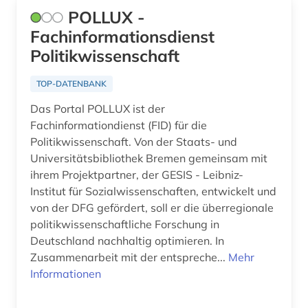
authentizität (1)
POLLUX -
Fachinformationsdienst
autobiografie (2)
Politikwissenschaft
autobiografische literatur (3)
TOP-DATENBANK
autor (2)
Das Portal POLLUX ist der
außenhandel (3)
Fachinformationdienst (FID) für die
Politikwissenschaft. Von der Staats- und
außenhandel mit industriegütern (1)
Universitätsbibliothek Bremen gemeinsam mit
ihrem Projektpartner, der GESIS - Leibniz-
außenpolitik (1)
Institut für Sozialwissenschaften, entwickelt und
außenwirtschaft (2)
von der DFG gefördert, soll er die überregionale
politikwissenschaftliche Forschung in
avantgarde (1)
Deutschland nachhaltig optimieren. In
Zusammenarbeit mit der entspreche...
Mehr
avestisch (1)
Informationen
bachelorarbeit (1)