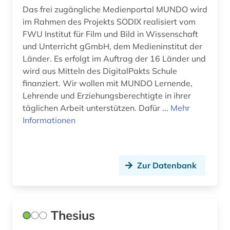
Das frei zugängliche Medienportal MUNDO wird
bild (2)
im Rahmen des Projekts SODIX realisiert vom
FWU Institut für Film und Bild in Wissenschaft
bildbearbeitung (1)
und Unterricht gGmbH, dem Medieninstitut der
Länder. Es erfolgt im Auftrag der 16 Länder und
bilddatenbank (4)
wird aus Mitteln des DigitalPakts Schule
finanziert. Wir wollen mit MUNDO Lernende,
bildende kunst (3)
Lehrende und Erziehungsberechtigte in ihrer
bilder (1)
täglichen Arbeit unterstützen. Dafür ...
Mehr
Informationen
bildgebendes verfahren (1)
bildmaterial (1)
Zur Datenbank
bildnis (1)
bildstein (1)
bildstock (1)
Thesius