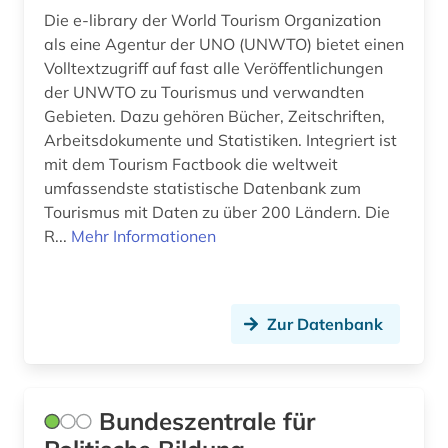
Irland (4)
Die e-library der World Tourism Organization
altgermanistik (1)
als eine Agentur der UNO (UNWTO) bietet einen
Island (4)
altlastensanierung (1)
Volltextzugriff auf fast alle Veröffentlichungen
der UNWTO zu Tourismus und verwandten
Israel (10)
altniederländisch (1)
Gebieten. Dazu gehören Bücher, Zeitschriften,
Italien (18)
Arbeitsdokumente und Statistiken. Integriert ist
altorientalistik (1)
mit dem Tourism Factbook die weltweit
Japan (3)
umfassendste statistische Datenbank zum
altstadtsanierung (1)
Tourismus mit Daten zu über 200 Ländern. Die
Jugoslawien (3)
amerika (3)
R...
Mehr Informationen
Kanada (7)
amerikanisches englisch (3)
Korea (2)
amerikanistik (3)
Zur Datenbank
Kroatien (9)
amtliche informationen (1)
Lettland (3)
amtliche veröffentlichung (1)
Bundeszentrale für
Liechtenstein (2)
amtsdrucke (1)