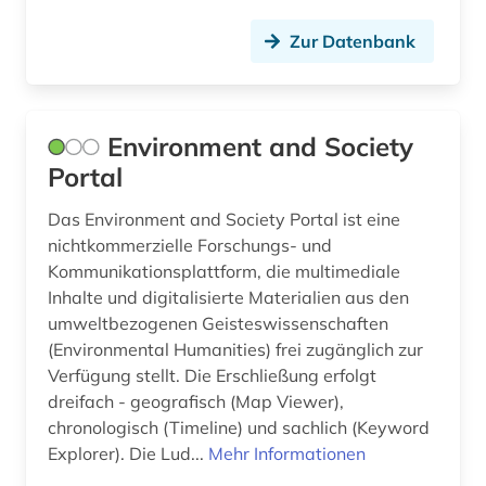
baden-württemberg (10)
Zur Datenbank
bahr (1)
balkanromanistik (1)
Environment and Society
ballett (1)
Portal
balneologie (1)
Das Environment and Society Portal ist eine
baltikum (1)
nichtkommerzielle Forschungs- und
Kommunikationsplattform, die multimediale
bankenregulierung (1)
Inhalte und digitalisierte Materialien aus den
umweltbezogenen Geisteswissenschaften
bankenstatistik (1)
(Environmental Humanities) frei zugänglich zur
bargfeld (1)
Verfügung stellt. Die Erschließung erfolgt
dreifach - geografisch (Map Viewer),
barock (1)
chronologisch (Timeline) und sachlich (Keyword
Explorer). Die Lud...
Mehr Informationen
basteln (1)