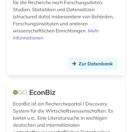
für die Recherche nach Forschungsdaten,
Norwegen (11)
anthologie (2)
Studien, Statistiken und Datensätzen
(structured data) insbesondere von Behörden,
Oesterreich (47)
anthropologie (4)
Forschungsinstituten und anderen
wissenschaftlichen Einrichtungen.
Osmanisches Reich (2)
Mehr
anthroposophische medizin (1)
Informationen
Ostasien (3)
antibiotikaresistenz (1)
Osteuropa (12)
antike (3)
Zur Datenbank
Ostmitteleuropa (6)
antisemitismus (1)
Palaestina (4)
antisemitismusforschung (1)
EconBiz
Polen (27)
anwalt (1)
Portugal (2)
EconBiz ist ein Rechercheportal / Discovery
aquakultur (1)
System für die Wirtschaftswissenschaften. Es
Rheinland-Pfalz (6)
aquarell (1)
bietet u.a.: Eine Literatursuche in wichtigen
deutschen und internationalen
Roemisches Reich (2)
arabisch (5)