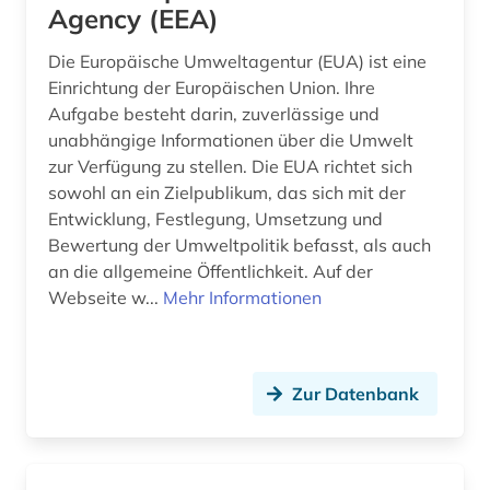
audiovisuelles medium (1)
Agency (EEA)
aufbereitung (1)
Die Europäische Umweltagentur (EUA) ist eine
Einrichtung der Europäischen Union. Ihre
aufenthaltsrecht (2)
Aufgabe besteht darin, zuverlässige und
unabhängige Informationen über die Umwelt
aufführung (3)
zur Verfügung zu stellen. Die EUA richtet sich
aufgabensammlung (1)
sowohl an ein Zielpublikum, das sich mit der
Entwicklung, Festlegung, Umsetzung und
aufsatzdatenbank (2)
Bewertung der Umweltpolitik befasst, als auch
an die allgemeine Öffentlichkeit. Auf der
aufsatzsammlung (2)
Webseite w...
Mehr Informationen
aufstellungssystematik (1)
aufzeichnung (1)
Zur Datenbank
augenzeuge (8)
auktionskatalog (2)