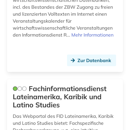
wirtschaftswissenschaftlichen Datenbanken,
incl. des Bestandes der ZBW Zugang zu freien
Rumänien (7)
arabische staaten (1)
und lizenzierten Volltexten im Internet einen
Russland, Sowjetunion (15)
Veranstaltungskalender für
arabistik (3)
wirtschaftswissenschaftliche Veranstaltungen
Saarland (3)
arbeit (2)
den Informationsdienst R...
Mehr Informationen
Sachsen (10)
arbeiten auf papier (1)
Sachsen-Anhalt (5)
arbeiterbewegung (1)
Zur Datenbank
Schleswig-Holstein (3)
arbeiterklasse (1)
Schweden (20)
arbeitsbeziehungen (1)
Fachinformationsdienst
Schweiz (33)
arbeitslosigkeit (1)
Lateinamerika, Karibik und
Serbien (6)
Latino Studies
arbeitsmarkt (3)
Skandinavien (2)
Das Webportal des FID Lateinamerika, Karibik
arbeitsmarktforschung (1)
und Latino Studies bietet: Fachspezifische
Slowakei (8)
arbeitsrecht (2)