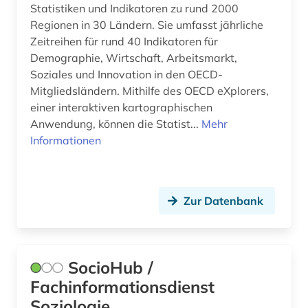
artificial life (1)
Statistiken und Indikatoren zu rund 2000
Regionen in 30 Ländern. Sie umfasst jährliche
artikelsuche (1)
Zeitreihen für rund 40 Indikatoren für
aruba (1)
Demographie, Wirtschaft, Arbeitsmarkt,
Soziales und Innovation in den OECD-
arzneimittel (1)
Mitgliedsländern. Mithilfe des OECD eXplorers,
einer interaktiven kartographischen
arzneimittelwechselwirkung (1)
Anwendung, können die Statist...
Mehr
Informationen
asien (1)
asien-afrika-wissenschaften (1)
asienkunde (1)
Zur Datenbank
astm methoden (1)
astronomie (4)
SocioHub /
astrophysik (1)
Fachinformationsdienst
Soziologie