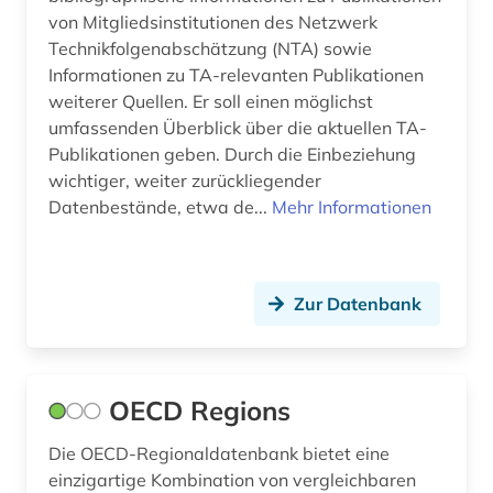
von Mitgliedsinstitutionen des Netzwerk
Ungarn (17)
archivwesen (2)
Technikfolgenabschätzung (NTA) sowie
Informationen zu TA-relevanten Publikationen
archäologie (11)
weiterer Quellen. Er soll einen möglichst
umfassenden Überblick über die aktuellen TA-
archäologische funde (1)
Publikationen geben. Durch die Einbeziehung
archäologische stätte (1)
wichtiger, weiter zurückliegender
Datenbestände, etwa de...
Mehr Informationen
arisierung (1)
aristoteles (1)
Zur Datenbank
arktis (1)
armenien (3)
art (1)
OECD Regions
arthur (2)
Die OECD-Regionaldatenbank bietet eine
einzigartige Kombination von vergleichbaren