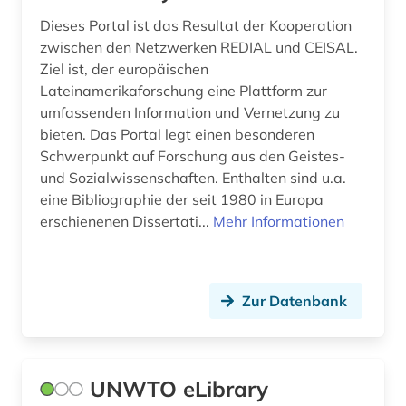
Deutschland (DDR) (25)
alte drucke (1)
Dieses Portal ist das Resultat der Kooperation
zwischen den Netzwerken REDIAL und CEISAL.
Estland (4)
alte geschichte (1)
Ziel ist, der europäischen
Europa (50)
Lateinamerikaforschung eine Plattform zur
alte landesschule korbach (1)
umfassenden Information und Vernetzung zu
Finnland (12)
alter (2)
bieten. Das Portal legt einen besonderen
Schwerpunkt auf Forschung aus den Geistes-
Frankreich (23)
alter orient (1)
und Sozialwissenschaften. Enthalten sind u.a.
GUS (2)
eine Bibliographie der seit 1980 in Europa
alternativbewegung (1)
erschienenen Dissertati...
Mehr Informationen
Griechenland (2)
altertum (2)
Griechenland (Altertum) (4)
altertumswissenschaft (2)
Zur Datenbank
Großbritannien (21)
altertumswissenschaften (1)
Hamburg (5)
altes buch (2)
Hessen (8)
UNWTO eLibrary
altes ägypten (1)