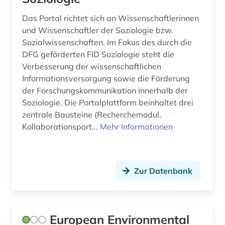
asyl (1)
Das Portal richtet sich an Wissenschaftlerinnen
asylbewerber (1)
und Wissenschaftler der Soziologie bzw.
Sozialwissenschaften. Im Fokus des durch die
asylrecht (1)
DFG geförderten FID Soziologie steht die
asylverfahren (1)
Verbesserung der wissenschaftlichen
Informationsversorgung sowie die Förderung
atlas (2)
der Forschungskommunikation innerhalb der
Soziologie. Die Portalplattform beinhaltet drei
atomare bedrohung (1)
zentrale Bausteine (Recherchemodul,
audio recordings (1)
Kollaborationsport...
Mehr Informationen
audiodatei (4)
audioführung (1)
Zur Datenbank
audiovisuelle medien (2)
audiovisuelles material (4)
European Environmental