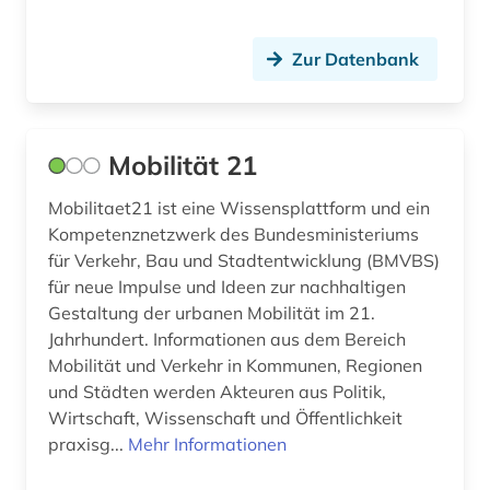
bauwerk (2)
Zur Datenbank
bauwesen (5)
bauwirtschaft (1)
bauökologie (3)
Mobilität 21
bayern (13)
Mobilitaet21 ist eine Wissensplattform und ein
Kompetenznetzwerk des Bundesministeriums
bda-preis (1)
für Verkehr, Bau und Stadtentwicklung (BMVBS)
für neue Impulse und Ideen zur nachhaltigen
bedrohte sprache (1)
Gestaltung der urbanen Mobilität im 21.
beeinträchtigung (1)
Jahrhundert. Informationen aus dem Bereich
Mobilität und Verkehr in Kommunen, Regionen
behinderung (1)
und Städten werden Akteuren aus Politik,
Wirtschaft, Wissenschaft und Öffentlichkeit
behörde (2)
praxisg...
Mehr Informationen
behörden (1)