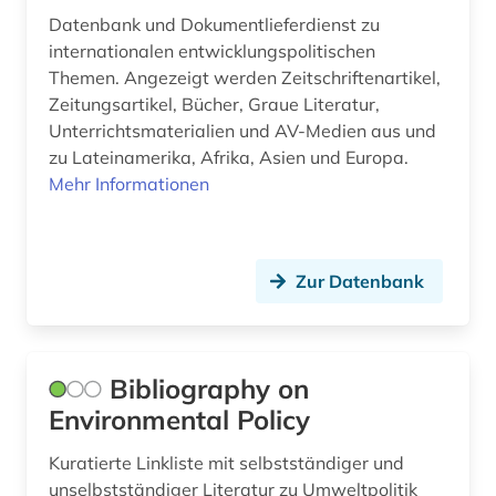
autograph (2)
Datenbank und Dokumentlieferdienst zu
automatic engineering information (1)
internationalen entwicklungspolitischen
Themen. Angezeigt werden Zeitschriftenartikel,
automatische sprachanalyse (1)
Zeitungsartikel, Bücher, Graue Literatur,
Unterrichtsmaterialien und AV-Medien aus und
automatische sprachproduktion (1)
zu Lateinamerika, Afrika, Asien und Europa.
Mehr Informationen
automobiltechnik (1)
autor (3)
autorin (1)
Zur Datenbank
außenpolitik (7)
außenwirtschaft (1)
Bibliography on
außerkanoische traktate (1)
Environmental Policy
ayurveda (1)
Kuratierte Linkliste mit selbstständiger und
unselbstständiger Literatur zu Umweltpolitik