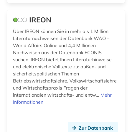
behindertenpädagogik (1)
behinderung (1)
IREON
bekämpfung (1)
Über IREON können Sie in mehr als 1 Million
Literaturnachweisen der Datenbank WAO –
belgien (4)
World Affairs Online und 4,4 Millionen
belletristik (2)
Nachweisen aus der Datenbank ECONIS
suchen. IREON bietet Ihnen Literaturhinweise
benedictus de spinoza (1)
und elektronische Volltexte zu: außen- und
sicherheitspolitischen Themen
benedikt (1)
Betriebswirtschaftslehre, Volkswirtschaftslehre
und Wirtschaftspraxis Fragen der
benelux (1)
internationalen wirtschafts- und entw...
Mehr
benin (1)
Informationen
beobachtungsstudie (1)
bergbau (8)
Zur Datenbank