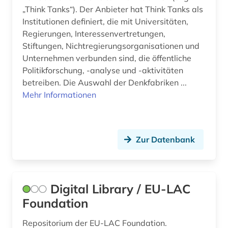
„Think Tanks“). Der Anbieter hat Think Tanks als
art (1)
Institutionen definiert, die mit Universitäten,
Regierungen, Interessenvertretungen,
artefakte (1)
Stiftungen, Nichtregierungsorganisationen und
Unternehmen verbunden sind, die öffentliche
artenreichtum (1)
Politikforschung, -analyse und -aktivitäten
arthur (2)
betreiben. Die Auswahl der Denkfabriken ...
Mehr Informationen
artik (1)
artusepik (1)
Zur Datenbank
arzneimittel (4)
arzneimittelrezeptor (1)
arzneistoffe (1)
Digital Library / EU-LAC
Foundation
asien (5)
Repositorium der EU-LAC Foundation.
asienwissenschaften (4)