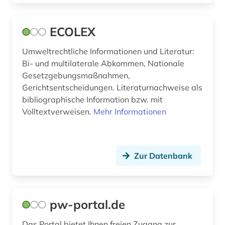
angewandte wissenschaft (1)
Litauen (7)
angewandte wissenschaften (1)
ECOLEX
Luxemburg (2)
anglistik (11)
Umweltrechtliche Informationen und Literatur:
Makedonien (7)
Bi- und multilaterale Abkommen, Nationale
angloamerikanische literatur (1)
Gesetzgebungsmaßnahmen,
Malta (1)
Gerichtsentscheidungen. Literaturnachweise als
angloamerikanischer kulturraum (2)
bibliographische Information bzw. mit
Mecklenburg-Vorpommern (4)
anlagenbau (3)
Volltextverweisen.
Mehr Informationen
Mittelamerika (7)
anleitung (1)
Moldawien (6)
anorganische chemie (1)
Zur Datenbank
Monaco (1)
antarktika (2)
Montenegro (8)
antarktis (5)
pw-portal.de
Niederlande (12)
anthologie (9)
Das Portal bietet Ihnen freien Zugang zur