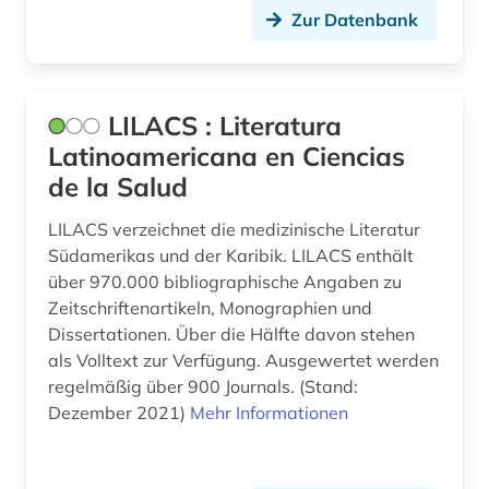
Zur Datenbank
bibliografie 1945-1990 (1)
bibliografin (3)
bibliographie (159)
LILACS : Literatura
Latinoamericana en Ciencias
bibliographie 1470-1960 (1)
de la Salud
bibliographie 1800-2005 (1)
LILACS verzeichnet die medizinische Literatur
bibliographie 1900-2000 (1)
Südamerikas und der Karibik. LILACS enthält
über 970.000 bibliographische Angaben zu
bibliographie 1923-1999 (1)
Zeitschriftenartikeln, Monographien und
Dissertationen. Über die Hälfte davon stehen
bibliographie 1964-1999 (1)
als Volltext zur Verfügung. Ausgewertet werden
bibliographie bis 1900 (1)
regelmäßig über 900 Journals. (Stand:
Dezember 2021)
Mehr Informationen
bibliographie mit abstracts und volltexten (1)
bibliographische quellen (1)