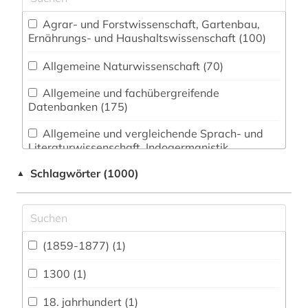
Agrar- und Forstwissenschaft, Gartenbau,
Ernährungs- und Haushaltswissenschaft (100)
Allgemeine Naturwissenschaft (70)
Allgemeine und fachübergreifende
Datenbanken (175)
Allgemeine und vergleichende Sprach- und
Literaturwissenschaft. Indogermanistik.
Außereuropäische Sprachen und Literaturen
Schlagwörter (1000)
▲
(137)
Anglistik. Amerikanistik (100)
Archäologie (78)
(1859-1877) (1)
Architektur, Bauingenieur- und
Vermessungswesen (85)
1300 (1)
Biologie, Biotechnologie (196)
18. jahrhundert (1)