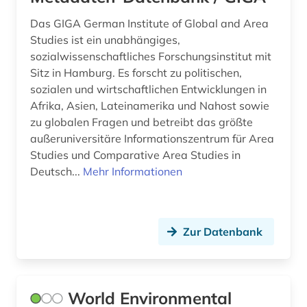
Serbien (7)
arbeit (4)
Das GIGA German Institute of Global and Area
Skandinavien (5)
Studies ist ein unabhängiges,
arbeiterbewegung (1)
sozialwissenschaftliches Forschungsinstitut mit
Slowakei (10)
Sitz in Hamburg. Es forscht zu politischen,
arbeitnehmervertretung (1)
sozialen und wirtschaftlichen Entwicklungen in
Slowenien (6)
arbeitsbedingungen und -politik (1)
Afrika, Asien, Lateinamerika und Nahost sowie
Spanien (16)
zu globalen Fragen und betreibt das größte
arbeitsfeld (1)
außeruniversitäre Informationszentrum für Area
Suedamerika (12)
Studies und Comparative Area Studies in
arbeitsgestaltung (1)
Deutsch...
Mehr Informationen
Suedasien (5)
arbeitslosigkeit (1)
Suedostasien (3)
arbeitsmarkt (2)
Suedosteuropa (7)
Zur Datenbank
arbeitsmarktforschung (2)
Thueringen (5)
arbeitsmarktpolitik (1)
Tschechische Republik (20)
World Environmental
arbeitsmedizin (2)