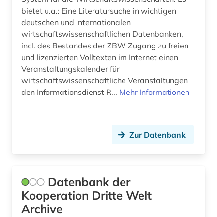
ausbildung (1)
bietet u.a.: Eine Literatursuche in wichtigen
ausländer (1)
deutschen und internationalen
wirtschaftswissenschaftlichen Datenbanken,
ausländisches recht (1)
incl. des Bestandes der ZBW Zugang zu freien
und lizenzierten Volltexten im Internet einen
ausrüstung (1)
Veranstaltungskalender für
ausschreibung (1)
wirtschaftswissenschaftliche Veranstaltungen
den Informationsdienst R...
Mehr Informationen
ausstellung (2)
ausstellungskatalog (1)
Zur Datenbank
australien (7)
auswanderung (1)
Datenbank der
autobiografie (2)
Kooperation Dritte Welt
autobiographie (1)
Archive