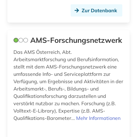
bildarchiv (1)
Zur Datenbank
bilddatenbank (2)
bildnismalerei (1)
AMS-Forschungsnetzwerk
bildstock (1)
Das AMS Österreich, Abt.
Arbeitsmarktforschung und Berufsinformation,
bildung (8)
stellt mit dem AMS-Forschungsnetzwerk eine
bildung in der sozialarbeit (1)
umfassende Info- und Serviceplattform zur
Verfügung, um Ergebnisse und Aktivitäten in der
bildungsforschung (6)
Arbeitsmarkt-, Berufs-, Bildungs- und
Qualifikationsforschung darzustellen und
bildungsgeschichte (2)
verstärkt nutzbar zu machen. Forschung (z.B.
bildungspolitik (1)
Volltext-E-Library), Expertise (z.B. AMS-
Qualifikations-Barometer...
Mehr Informationen
bildungstheorie (1)
bildungswesen (1)