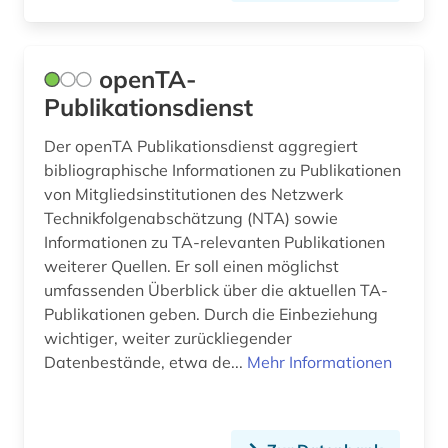
basteln (1)
bauen (1)
openTA-
bauen im bestand (1)
Publikationsdienst
bauforschung (2)
Der openTA Publikationsdienst aggregiert
bibliographische Informationen zu Publikationen
bauingenieurwesen (2)
von Mitgliedsinstitutionen des Netzwerk
baukonstruktion (2)
Technikfolgenabschätzung (NTA) sowie
Informationen zu TA-relevanten Publikationen
baukunst (1)
weiterer Quellen. Er soll einen möglichst
umfassenden Überblick über die aktuellen TA-
bauphysik (1)
Publikationen geben. Durch die Einbeziehung
wichtiger, weiter zurückliegender
baurecht (6)
Datenbestände, etwa de...
Mehr Informationen
bauschaden (2)
baustoff (3)