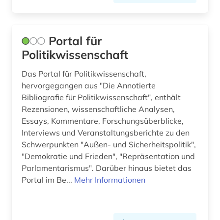
bergbaunachfolgelandschaft (1)
bergwerk (1)
Portal für
berlin (4)
Politikwissenschaft
berliner klassik (1)
Das Portal für Politikwissenschaft,
hervorgegangen aus "Die Annotierte
berliner nationaltheater (1)
Bibliografie für Politikwissenschaft", enthält
bern (1)
Rezensionen, wissenschaftliche Analysen,
Essays, Kommentare, Forschungsüberblicke,
beruf (1)
Interviews und Veranstaltungsberichte zu den
Schwerpunkten "Außen- und Sicherheitspolitik",
berufe im gesundheitswesen (1)
"Demokratie und Frieden", "Repräsentation und
Parlamentarismus". Darüber hinaus bietet das
berufliche arbeit (1)
Portal im Be...
Mehr Informationen
berufliche fragen der sozialarbeit (1)
berufsausbildung (1)