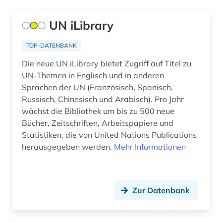
aluminiumbearbeitung (1)
Deutschland (141)
UN iLibrary
aluminiumproduktion (1)
Deutschland (DDR) (8)
american anthropological association (1)
TOP-DATENBANK
Estland (6)
Die neue UN iLibrary bietet Zugriff auf Titel zu
american library association (1)
UN-Themen in Englisch und in anderen
Europa (62)
amerika (6)
Sprachen der UN (Französisch, Spanisch,
Finnland (9)
Russisch, Chinesisch und Arabisch). Pro Jahr
amerika unabhängigkeitskrieg (1)
wächst die Bibliothek um bis zu 500 neue
Frankreich (27)
Bücher, Zeitschriften, Arbeitspapiere und
amerikanische literatur (1)
Statistiken, die von United Nations Publications
GUS (8)
herausgegeben werden.
Mehr Informationen
amerikanisches judentum (1)
Griechenland (Altertum) (4)
amerikanistik (5)
Großbritannien (23)
ammoniten (1)
Zur Datenbank
Hamburg (1)
amnesty international (1)
Hessen (5)