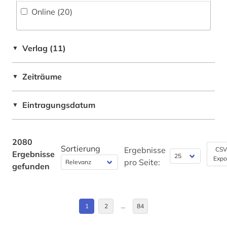
altes ägypten (1)
Online (20
)
Bayern (7)
altfranzösisch (1)
Belarus (7)
altgermanistik (1)
Verlag (11)
▼
Belgien (4)
althochdeutsch (1)
Zeiträume
▼
Berlin (4)
altlast (1)
Bosnien-Herzegowina (8)
Eintragungsdatum
▼
altnordisch (1)
Brandenburg (4)
altokzitanisch (1)
Bremen (2)
2080
Sortierung
altschwedisch (1)
Ergebnisse
CSV
Ergebnisse
Expo
Bulgarien (8)
pro Seite:
gefunden
altsächsisch (1)
Byzantinisches Reich (4)
altägyptisch (1)
China (2)
1
2
…
84
aluminium (1)
Daenemark (10)