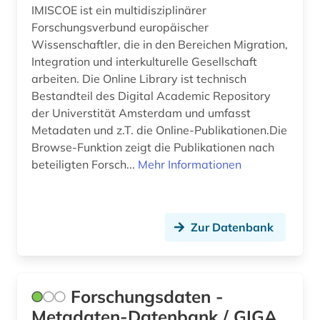
Portugal (7)
IMISCOE ist ein multidisziplinärer
antisemitismusforschung (1)
Forschungsverbund europäischer
Rheinland-Pfalz (4)
Wissenschaftler, die in den Bereichen Migration,
anwendungssoftware (1)
Integration und interkulturelle Gesellschaft
Roemisches Reich (8)
anästhesie (1)
arbeiten. Die Online Library ist technisch
Rumänien (6)
Bestandteil des Digital Academic Repository
apologetik (1)
der Universtität Amsterdam und umfasst
Russland, Sowjetunion (20)
Metadaten und z.T. die Online-Publikationen.Die
aquakultur (10)
Browse-Funktion zeigt die Publikationen nach
Saarland (2)
aquarell (1)
beteiligten Forsch...
Mehr Informationen
Sachsen (2)
arabisch (6)
Sachsen-Anhalt (2)
arabische schrift (1)
Zur Datenbank
Schleswig-Holstein (4)
arabische staaten (1)
Schweden (53)
arabischer frühling (1)
Forschungsdaten -
Schweiz (25)
arabistik (2)
Metadaten-Datenbank / GIGA