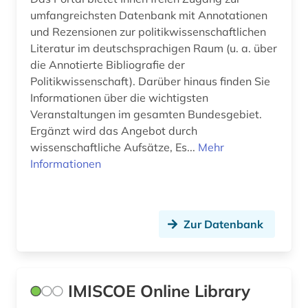
Niedersachsen (4)
anthropogeographie (1)
umfangreichsten Datenbank mit Annotationen
Nordamerika (6)
und Rezensionen zur politikwissenschaftlichen
anthropologie (11)
Literatur im deutschsprachigen Raum (u. a. über
Nordrhein-Westfalen (5)
die Annotierte Bibliografie der
anthropologische linguistik (1)
Politikwissenschaft). Darüber hinaus finden Sie
Norwegen (29)
anthroposophie (1)
Informationen über die wichtigsten
Veranstaltungen im gesamten Bundesgebiet.
Oesterreich (30)
anthroposophische medizin (1)
Ergänzt wird das Angebot durch
Osmanisches Reich (5)
wissenschaftliche Aufsätze, Es...
Mehr
anthropozän (1)
Informationen
Ostasien (3)
antijüdische propaganda (1)
Osteuropa (18)
antike (6)
Zur Datenbank
Ostmitteleuropa (8)
antike religionen (1)
Palaestina (2)
antiquariat (2)
Polen (11)
IMISCOE Online Library
antisemitismus (1)