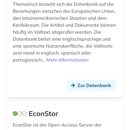
Thematisch bezieht sich die Datenbank auf die
assisi (1)
Beziehungen zwischen der Europäischen Union,
den lateinamerikanischen Staaten und dem
astronomie (4)
Karibikraum. Die Artikel und Dokumente können
häufig im Volltext abgerufen werden. Die
astrophysik (3)
Datenbank bietet eine englischsprachige und
eine spanische Nutzeroberfläche, die Volltexte
atlas (1)
sind meist in englisch, spanisch oder
atomphysik (1)
portugiesisch...
Mehr Informationen
audio recordings (1)
audiotechnik (1)
Zur Datenbank
audiovisuelle medien (1)
audiovisuelles medium (1)
EconStor
aufbereitung (1)
EconStor ist der Open-Access-Server der
aufführungsmaterial (4)