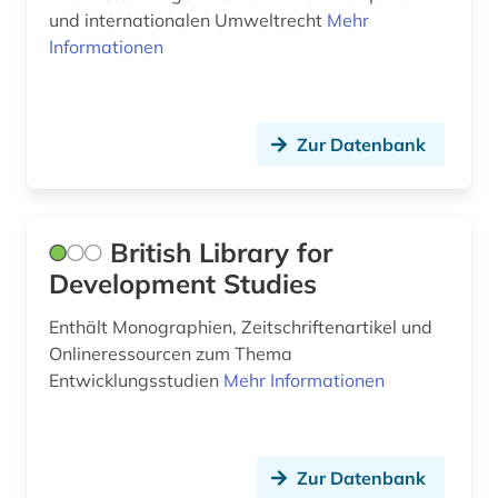
bach (10)
und internationalen Umweltrecht
Mehr
Informationen
bakteriologie (2)
balkanromanistik (3)
ballett (1)
Zur Datenbank
balneologie (1)
baltikum (1)
British Library for
Development Studies
baltistik (1)
Enthält Monographien, Zeitschriftenartikel und
bamberg (1)
Onlineressourcen zum Thema
bankwesen (2)
Entwicklungsstudien
Mehr Informationen
barth, karl | theologe; hochschullehrer (1)
baskenland (1)
Zur Datenbank