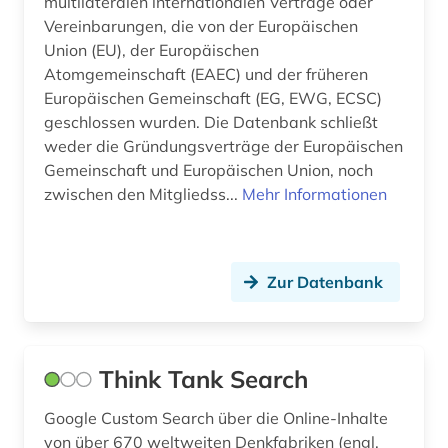
multilateralen internationalen Verträge oder
Vereinbarungen, die von der Europäischen
archivalien (2)
Union (EU), der Europäischen
archivkunde (2)
Atomgemeinschaft (EAEC) und der früheren
Europäischen Gemeinschaft (EG, EWG, ECSC)
archivprojekte (1)
geschlossen wurden. Die Datenbank schließt
weder die Gründungsverträge der Europäischen
archivwesen (1)
Gemeinschaft und Europäischen Union, noch
zwischen den Mitgliedss...
archäologie (30)
Mehr Informationen
arealtypologie (1)
argumentation (1)
Zur Datenbank
aristoteles (1)
aristoteles | philosoph; lehrer (1)
Think Tank Search
arktis (7)
Google Custom Search über die Online-Inhalte
armenien (3)
von über 670 weltweiten Denkfabriken (engl.