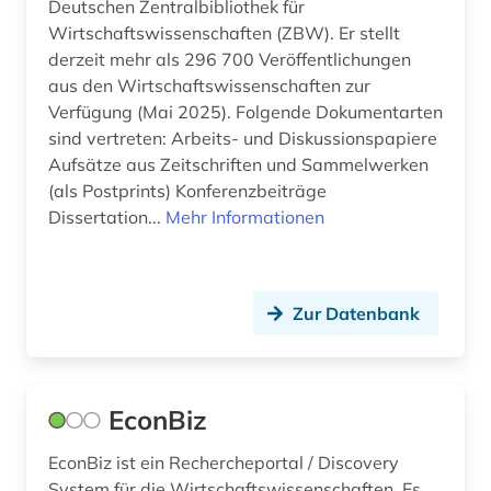
Deutschen Zentralbibliothek für
Wirtschaftswissenschaften (ZBW). Er stellt
aufgabensammlung (1)
derzeit mehr als 296 700 Veröffentlichungen
aus den Wirtschaftswissenschaften zur
aufklärung (4)
Verfügung (Mai 2025). Folgende Dokumentarten
aufsatz (3)
sind vertreten: Arbeits- und Diskussionspapiere
Aufsätze aus Zeitschriften und Sammelwerken
augenzeuge (2)
(als Postprints) Konferenzbeiträge
Dissertation...
Mehr Informationen
august von (1)
augustinus (1)
auktionskatalog (2)
Zur Datenbank
auktionspreis (1)
aurelius (1)
EconBiz
aurelius augustinus (2)
EconBiz ist ein Rechercheportal / Discovery
System für die Wirtschaftswissenschaften. Es