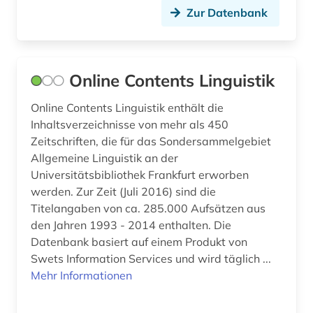
Zur Datenbank
bibliographische zeitschrift (1)
bibliograpie (1)
Online Contents Linguistik
bibliometrie (2)
bibliothek (8)
Online Contents Linguistik enthält die
Inhaltsverzeichnisse von mehr als 450
bibliotheksgeschichte (1)
Zeitschriften, die für das Sondersammelgebiet
Allgemeine Linguistik an der
bibliotheksgeschichte (1)
Universitätsbibliothek Frankfurt erworben
werden. Zur Zeit (Juli 2016) sind die
bibliothekskataloge (1)
Titelangaben von ca. 285.000 Aufsätzen aus
bibliotheksrecht (1)
den Jahren 1993 - 2014 enthalten. Die
Datenbank basiert auf einem Produkt von
bibliothekswesen (7)
Swets Information Services und wird täglich ...
Mehr Informationen
bibliothekswissenschaft (7)
biblische archäologie (1)