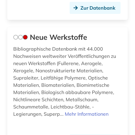
betriebswirtschaftslehre (14)
Zur Datenbank
bewegungswissenschaft (1)
bibel (6)
Neue Werkstoffe
bibel. deuteronomium (1)
Bibliographische Datenbank mit 44.000
Nachweisen weltweiter Veröffentlichungen zu
bibelausgabe (1)
neuen Werkstoffen (Fullerene, Aerogele,
bibelhandschrift (1)
Xerogele, Nanostrukturierte Materialien,
Supraleiter, Leitfähige Polymere, Optische
bibelkommentar (1)
Materialien, Biomaterialien, Biomimetische
Materialien, Biologisch abbaubare Polymere,
bibelwissenschaft (4)
Nichtlineare Schichten, Metallschaum,
bibliografie (330)
Schaummetalle, Leichtbau-Stähle, -
Legierungen, Superp...
Mehr Informationen
bibliografie 1907-2005 (1)
bibliografie 1945 (1)