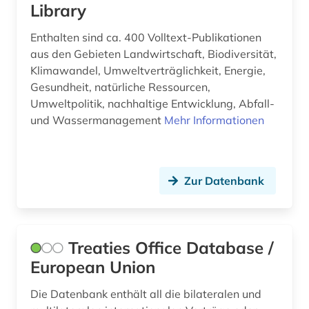
Library
Tuerkei (6)
arbeitsplanung (1)
USA (46)
Enthalten sind ca. 400 Volltext-Publikationen
arbeitsrecht (4)
aus den Gebieten Landwirtschaft, Biodiversität,
Ukraine (7)
Klimawandel, Umweltverträglichkeit, Energie,
arbeitsschutz (4)
Gesundheit, natürliche Ressourcen,
Ungarn (9)
Umweltpolitik, nachhaltige Entwicklung, Abfall-
arbeitssicherheit (2)
und Wassermanagement
Mehr Informationen
Vatikanstadt (1)
arbeitstherapie (1)
architekt (1)
Zur Datenbank
architektur (29)
architekturgeschichte (2)
Treaties Office Database /
architekturzeitschrift (1)
European Union
archiv (5)
Die Datenbank enthält all die bilateralen und
archival documents (1)