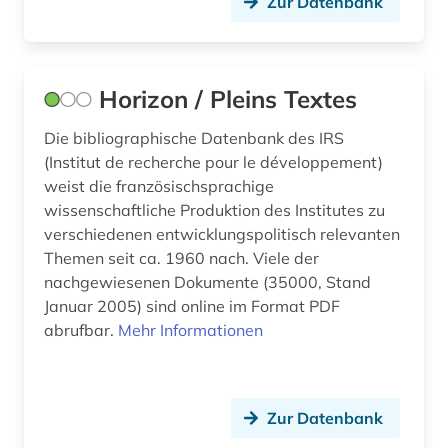
Zur Datenbank
bautechnik (4)
bauvertrag (1)
Horizon / Pleins Textes
bauwesen (4)
bauwirtschaft (2)
Die bibliographische Datenbank des IRS
(Institut de recherche pour le développement)
bayerische staatsbibliothek (1)
weist die französischsprachige
wissenschaftliche Produktion des Institutes zu
bayern (2)
verschiedenen entwicklungspolitisch relevanten
Themen seit ca. 1960 nach. Viele der
bedarfsforschung (1)
nachgewiesenen Dokumente (35000, Stand
bedrohte sprache (1)
Januar 2005) sind online im Format PDF
abrufbar.
Mehr Informationen
beherbergungsgewerbe tourismus
volkswirtschaft tourismus gaststättengewerbe
hotelgewerbe kulturkontakt reisen tourismus (1)
Zur Datenbank
behindertenarbeit (1)