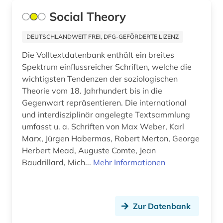
amtsdrucksache (2)
Social Theory
Irland (8)
analytik (1)
DEUTSCHLANDWEIT FREI, DFG-GEFÖRDERTE LIZENZ
Island (2)
analytische chemie (2)
Die Volltextdatenbank enthält ein breites
Israel (10)
Spektrum einflussreicher Schriften, welche die
anarchismus (1)
wichtigsten Tendenzen der soziologischen
Italien (27)
anarchist (1)
Theorie vom 18. Jahrhundert bis in die
Japan (5)
Gegenwart repräsentieren. Die international
angelsachsen (2)
und interdisziplinär angelegte Textsammlung
Jugoslawien (7)
umfasst u. a. Schriften von Max Weber, Karl
angelsächsische texte (2)
Marx, Jürgen Habermas, Robert Merton, George
Kanada (21)
angewandte chemie (1)
Herbert Mead, Auguste Comte, Jean
Korea (2)
Baudrillard, Mich...
Mehr Informationen
angewandte informatik (1)
Kroatien (8)
angewandte mikrobiologie (1)
Lettland (6)
Zur Datenbank
angewandte technologien (1)
Liechtenstein (2)