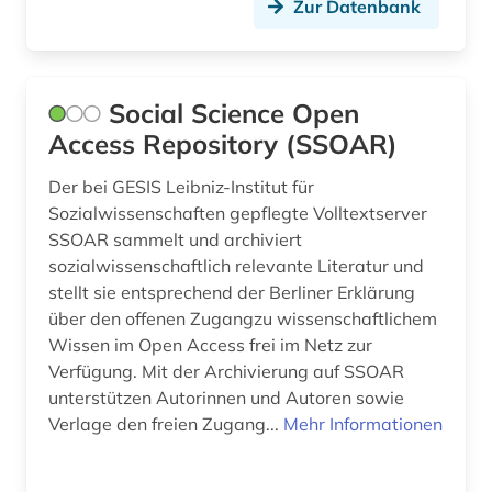
Zur Datenbank
berufsforschung (2)
beschränkung (1)
Social Science Open
beschäftigung (1)
Access Repository (SSOAR)
beschäftigungstherapie (1)
Der bei GESIS Leibniz-Institut für
bestandserhaltung (1)
Sozialwissenschaften gepflegte Volltextserver
SSOAR sammelt und archiviert
bestandsverzeichnis (1)
sozialwissenschaftlich relevante Literatur und
betreuungsrecht (1)
stellt sie entsprechend der Berliner Erklärung
über den offenen Zugangzu wissenschaftlichem
betrieb (1)
Wissen im Open Access frei im Netz zur
Verfügung. Mit der Archivierung auf SSOAR
betriebsführung (3)
unterstützen Autorinnen und Autoren sowie
Verlage den freien Zugang...
Mehr Informationen
betriebsorganisation (2)
betriebswirtschaft (5)