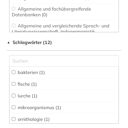
Allgemeine und fachübergreifende
Datenbanken (0)
Allgemeine und vergleichende Sprach- und
Literaturwissenschaft. Indogermanistik.
Außereuropäische Sprachen und Literaturen (0)
Schlagwörter (12)
▲
Anglistik. Amerikanistik (0)
Archäologie (0)
Architektur, Bauingenieur- und
bakterien (1)
Vermessungswesen (0)
fische (1)
Biologie, Biotechnologie (2)
lurche (1)
Buch- und Bibliothekswesen,
Informationswissenschaft (0)
mikroorganismus (1)
Chemie und Pharmazie (0)
ornithologie (1)