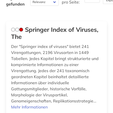
Expo
pro Seite:
gefunden
Philosophie (0)
Physik (0)
Springer Index of Viruses,
Politologie (0)
The
Psychologie (0)
Der "Springer index of viruses" bietet 241
Rechtswissenschaft (0)
Virengattungen, 2196 Virusarten in 1449
Tabellen. Jedes Kapitel bringt strukturierte und
Romanistik (0)
komprimierte Informationen zu einer
Virengattung. Jedes der 241 taxonomisch
Slavistik (0)
geordneten Kapitel beinhaltet detaillierte
Soziologie (0)
Informationen über individuelle
Gattungsmitglieder, historische Vorfälle,
Sport (0)
Morphologie der Viruspartikel,
Genomeigenschaften, Replikationsstrategie...
Technik (0)
Mehr Informationen