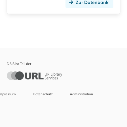
Zur Datenbank
DBIS ist Teil der
Impressum
Datenschutz
Administration