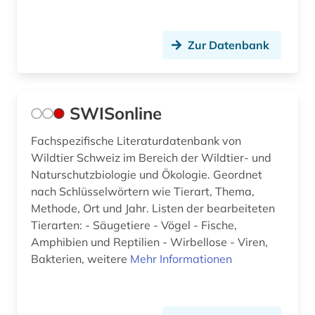
Theologie und Religionswissenschaften (0)
Werkstoffwissenschaften und
Fertigungstechnik (0)
Zur Datenbank
Wirtschaftswissenschaften (0)
Wissenschaftskunde, Forschung, Hochschul-,
SWISonline
Museumswesen (0)
Fachspezifische Literaturdatenbank von
Wildtier Schweiz im Bereich der Wildtier- und
Naturschutzbiologie und Ökologie. Geordnet
nach Schlüsselwörtern wie Tierart, Thema,
Methode, Ort und Jahr. Listen der bearbeiteten
Tierarten: - Säugetiere - Vögel - Fische,
Amphibien und Reptilien - Wirbellose - Viren,
Bakterien, weitere
Mehr Informationen