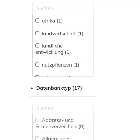
Allgemeine und
vergleichende Sprach-
und
afrika (1)
Literaturwissenschaft.
Indogermanistik.
landwirtschaft (1)
Außereuropäische
Sprachen und
ländliche
Literaturen (0)
entwicklung (1)
Anglistik.
nutzpflanzen (1)
Amerikanistik (0)
subtropen (1)
Archäologie (0)
Datenbanktyp (17)
▲
tropen (2)
Architektur,
Bauingenieur- und
Vermessungswesen (0)
Biologie,
Address- und
Biotechnologie (1)
Firmenverzeichnis (0
)
Buch- und
Allgemeines