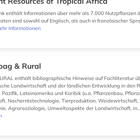
nt Resources of Tropical Africa
k enthält Informationen über mehr als 7.000 Nutzpflanzen 
Daten sind sowohl auf Englisch, als auch in französischer Spr
ehr Informationen
pag & Rural
AL enthält bibliographische Hinweise auf Fachliteratur üb
sche Landwirtschaft und der ländlichen Entwicklung in den 
, Pazifik, Lateinamerika und Karibik (u.a. Pflanzenbau, Pflan
aft, Nacherntetechnologie, Tierproduktion, Weidewirtschaft,
e, Agrarsoziologie, Umweltaspekte der Landwirtschaft, in..
n