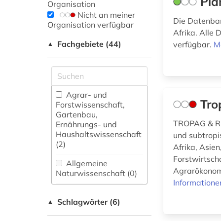
Pla
Organisation
Nicht an meiner
Die Datenban
Organisation verfügbar
Afrika. Alle 
Fachgebiete (44)
verfügbar.
M
▲
Agrar- und
Tro
Forstwissenschaft,
Gartenbau,
TROPAG & RUR
Ernährungs- und
Haushaltswissenschaft
und subtropi
(2)
Afrika, Asien
Forstwirtsch
Allgemeine
Agrarökonomi
Naturwissenschaft (0)
Informatione
Allgemeine und
Schlagwörter (6)
fachübergreifende
▲
Datenbanken (0)