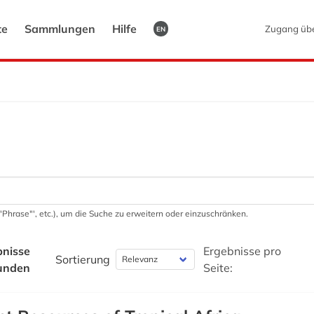
te
Sammlungen
Hilfe
Zugang üb
EN
 '"Phrase"', etc.), um die Suche zu erweitern oder einzuschränken.
bnisse
Ergebnisse pro
Sortierung
unden
Seite: