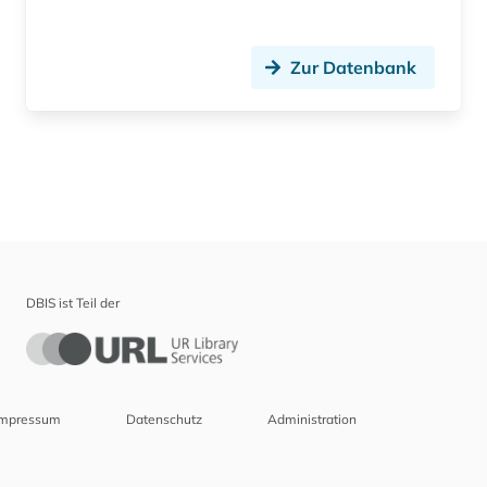
Zur Datenbank
DBIS ist Teil der
Impressum
Datenschutz
Administration