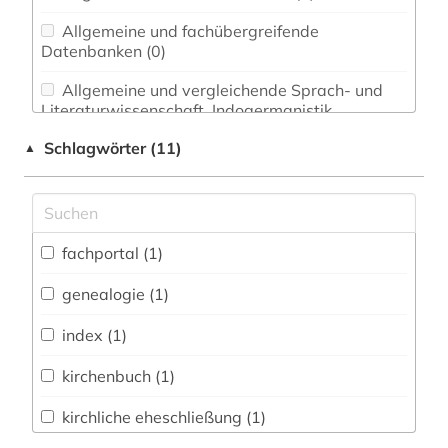
Allgemeine und fachübergreifende
Datenbanken (0)
Allgemeine und vergleichende Sprach- und
Literaturwissenschaft. Indogermanistik.
Außereuropäische Sprachen und Literaturen (0)
Schlagwörter (11)
▲
Anglistik. Amerikanistik (0)
Archäologie (0)
Architektur, Bauingenieur- und
fachportal (1)
Vermessungswesen (0)
genealogie (1)
Biologie, Biotechnologie (0)
index (1)
Buch- und Bibliothekswesen,
Informationswissenschaft (0)
kirchenbuch (1)
Chemie und Pharmazie (0)
kirchliche eheschließung (1)