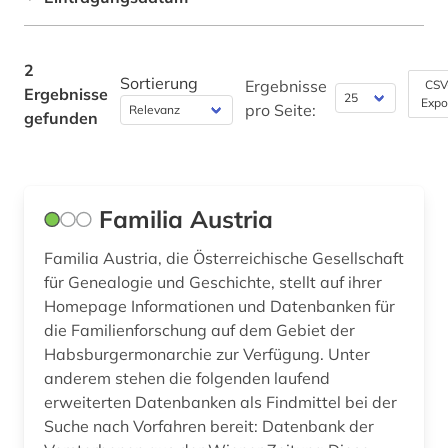
Philosophie (0)
2
Physik (0)
Sortierung
Ergebnisse
CSV
Ergebnisse
Expo
pro Seite:
gefunden
Politologie (0)
Psychologie (0)
Rechtswissenschaft (0)
Familia Austria
Romanistik (0)
Familia Austria, die Österreichische Gesellschaft
für Genealogie und Geschichte, stellt auf ihrer
Slavistik (0)
Homepage Informationen und Datenbanken für
Soziologie (0)
die Familienforschung auf dem Gebiet der
Habsburgermonarchie zur Verfügung. Unter
Sport (0)
anderem stehen die folgenden laufend
erweiterten Datenbanken als Findmittel bei der
Technik (0)
Suche nach Vorfahren bereit: Datenbank der