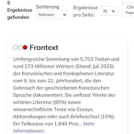
5
Sortierung
Ergebnisse
CSV
Ergebnisse
Philosophie (0)
Expo
pro Seite:
gefunden
Physik (0)
Politologie (0)
Frantext
Psychologie (0)
Umfangreiche Sammlung von 5.703 Texten und
Rechtswissenschaft (0)
rund 273 Millionen Wörtern (Stand: Juli 2025)
Romanistik (3)
der französischen und frankophonen Literatur
vom 9. bis zum 21. Jahrhundert, die den
Slavistik (0)
Gebrauch der geschriebenen französischen
Sprache dokumentiert. Sie umfasst Werke der
Soziologie (0)
schönen Literatur (90%) sowie
wissenschaftliche Texte wie Essays,
Sport (0)
Abhandlungen oder auch Briefwechsel (10%).
Technik (0)
Ein Teilkorpus von 1.940 Pros...
Mehr
Informationen