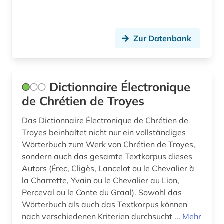
Theologie und Religionswissenschaften (0)
Werkstoffwissenschaften und
Fertigungstechnik (0)
Zur Datenbank
Wirtschaftswissenschaften (0)
Wissenschaftskunde, Forschung, Hochschul-,
Museumswesen (0)
Dictionnaire Électronique
de Chrétien de Troyes
Das Dictionnaire Électronique de Chrétien de
Troyes beinhaltet nicht nur ein vollständiges
Wörterbuch zum Werk von Chrétien de Troyes,
sondern auch das gesamte Textkorpus dieses
Autors (Érec, Cligès, Lancelot ou le Chevalier à
la Charrette, Yvain ou le Chevalier au Lion,
Perceval ou le Conte du Graal). Sowohl das
Wörterbuch als auch das Textkorpus können
nach verschiedenen Kriterien durchsucht ...
Mehr