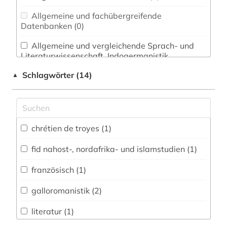
Allgemeine und fachübergreifende
Datenbanken (0)
Allgemeine und vergleichende Sprach- und
Literaturwissenschaft. Indogermanistik.
Außereuropäische Sprachen und Literaturen (2)
Schlagwörter (14)
▲
Anglistik. Amerikanistik (0)
Archäologie (1)
Architektur, Bauingenieur- und
chrétien de troyes (1)
Vermessungswesen (0)
fid nahost-, nordafrika- und islamstudien (1)
Biologie, Biotechnologie (0)
französisch (1)
Buch- und Bibliothekswesen,
Informationswissenschaft (0)
galloromanistik (2)
Chemie und Pharmazie (0)
literatur (1)