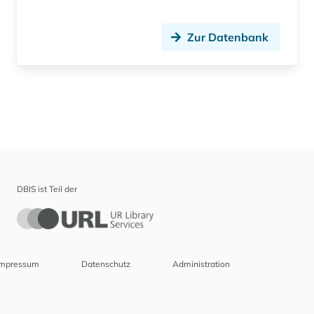
Zur Datenbank
DBIS ist Teil der
Impressum
Datenschutz
Administration