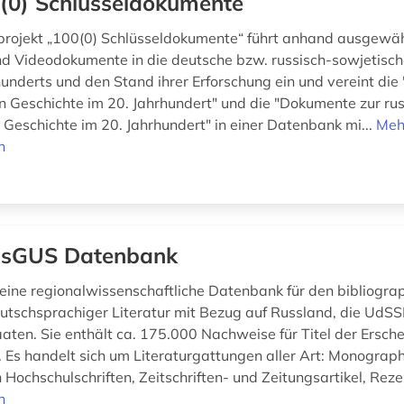
(0) Schlüsseldokumente
projekt „100(0) Schlüsseldokumente“ führt anhand ausgewähl
und Videodokumente in die deutsche bzw. russisch-sowjetisc
hunderts und den Stand ihrer Erforschung ein und vereint di
n Geschichte im 20. Jahrhundert" und die "Dokumente zur ru
 Geschichte im 20. Jahrhundert" in einer Datenbank mi...
Meh
n
ssGUS Datenbank
eine regionalwissenschaftliche Datenbank für den bibliogra
tschsprachiger Literatur mit Bezug auf Russland, die UdSS
aten. Sie enthält ca. 175.000 Nachweise für Titel der Ersch
 Es handelt sich um Literaturgattungen aller Art: Monograph
h Hochschulschriften, Zeitschriften- und Zeitungsartikel, Reze
n