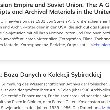
sian Empire and Soviet Union, The: A G
pts and Archival Materials in the Unite
e Online-Version des 1981 von Steven A. Grant erschienenen 
n und Archiv-Materialien in den USA, die sich auf das Russi
e Sowjetunion mit all ihren Nationalitäten und Regionen bez
h unveröffentlichten Materialien (Fotografien, Filme, Tonb
es Material Korrespondenz, Berichte, Organisati...
Mehr Info
: Baza Danych o Kolekcji Sybirackiej
he Sammlung des Wissenschaftlichen Archivs der Polnischen 
e ist eine der größten ihrer Art in Polen (über 900 Archivalie
 Sie enthält Erinnerungen, Erlebnisberichte und sonstige Mat
lt von Polen in Sibirien, dem Fernen Osten, Kasachstan und
 Sowjetunion in den Jahren 1939-1956. Die Datenban...
Meh