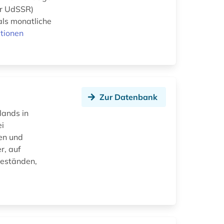
der UdSSR)
als monatliche
tionen
Zur Datenbank
lands in
ei
ien und
r, auf
eständen,