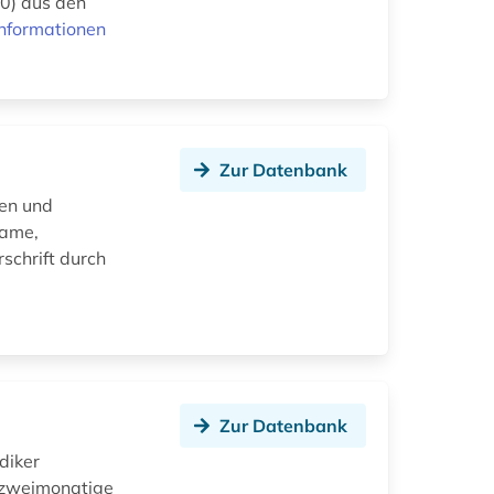
0) aus den
nformationen
Zur Datenbank
ten und
name,
schrift durch
Zur Datenbank
diker
. (zweimonatige