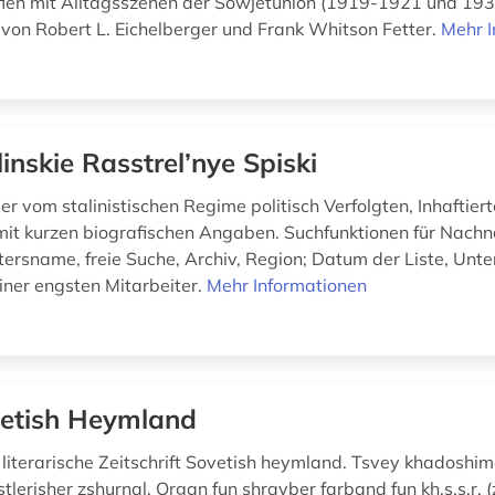
ien mit Alltagsszenen der Sowjetunion (1919-1921 und 193
on Robert L. Eichelberger und Frank Whitson Fetter.
Mehr I
linskie Rasstrel’nye Spiski
er vom stalinistischen Regime politisch Verfolgten, Inhaftier
it kurzen biografischen Angaben. Suchfunktionen für Nach
ersname, freie Suche, Archiv, Region; Datum der Liste, Unter
einer engsten Mitarbeiter.
Mehr Informationen
etish Heymland
e literarische Zeitschrift Sovetish heymland. Tsvey khadoshim
nstlerisher zshurnal. Organ fun shrayber farband fun kh.s.s.r