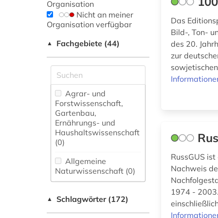
100
Organisation
Nicht an meiner
Das Editions
Organisation verfügbar
Bild-, Ton- 
Fachgebiete (44)
des 20. Jahr
▲
zur deutsche
sowjetischen
Informatione
Agrar- und
Forstwissenschaft,
Gartenbau,
Ernährungs- und
Haushaltswissenschaft
Ru
(0)
RussGUS ist 
Allgemeine
Nachweis deu
Naturwissenschaft (0)
Nachfolgesta
Allgemeine und
1974 - 2003.
Schlagwörter (172)
fachübergreifende
▲
einschließlic
Datenbanken (23)
Informatione