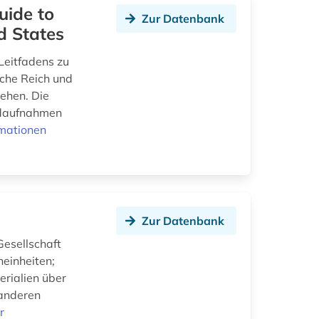
uide to
Zur Datenbank
d States
Leitfadens zu
sche Reich und
iehen. Die
andaufnahmen
rmationen
Zur Datenbank
Gesellschaft
neinheiten;
erialien über
 anderen
r