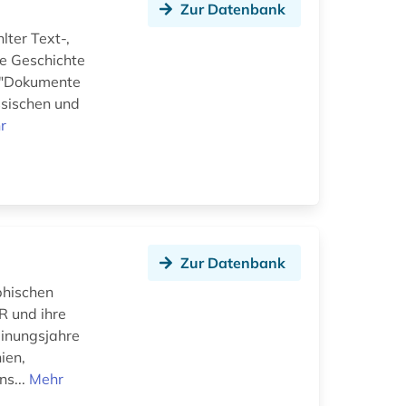
Zur Datenbank
ter Text-,
he Geschichte
e "Dokumente
ssischen und
r
Zur Datenbank
phischen
R und ihre
einungsjahre
ien,
ns...
Mehr