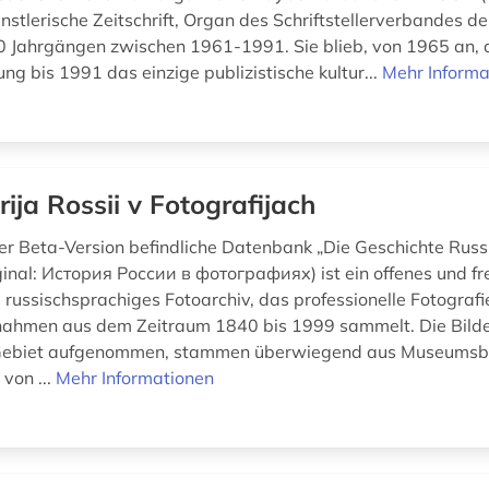
ünstlerische Zeitschrift, Organ des Schriftstellerverbandes 
30 Jahrgängen zwischen 1961-1991. Sie blieb, von 1965 an, 
ung bis 1991 das einzige publizistische kultur...
Mehr Informa
orija Rossii v Fotografijach
der Beta-Version befindliche Datenbank „Die Geschichte Russ
iginal: История России в фотографиях) ist ein offenes und fr
 russischsprachiges Fotoarchiv, das professionelle Fotograf
ahmen aus dem Zeitraum 1840 bis 1999 sammelt. Die Bilde
Gebiet aufgenommen, stammen überwiegend aus Museumsb
von ...
Mehr Informationen