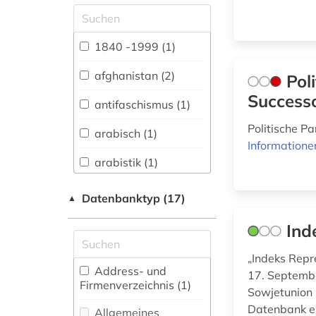
Allgemeine und
vergleichende Sprach-
und
1840 -1999 (1)
Literaturwissenschaft.
Indogermanistik.
afghanistan (2)
Pol
Außereuropäische
Successo
Sprachen und
antifaschismus (1)
Literaturen (3)
Politische P
arabisch (1)
Anglistik.
Informatione
Amerikanistik (1)
arabistik (1)
Archäologie (0)
archiv (7)
Datenbanktyp (17)
▲
Architektur,
archivmaterialien (2)
Bauingenieur- und
Ind
Vermessungswesen (1)
ausländisches
„Indeks Repr
kulturgut (1)
Biologie,
Address- und
17. Septembe
Biotechnologie (0)
Firmenverzeichnis (1
)
autobiografische
Sowjetunion 
literatur (2)
Buch- und
Datenbank en
Allgemeines