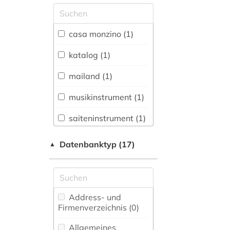
Allgemeine und
vergleichende Sprach-
und
casa monzino (1)
Literaturwissenschaft.
Indogermanistik.
katalog (1)
Außereuropäische
Sprachen und
mailand (1)
Literaturen (0)
musikinstrument (1)
Anglistik.
Amerikanistik (0)
saiteninstrument (1)
Archäologie (0)
sammlung (1)
Datenbanktyp (17)
▲
Architektur,
Bauingenieur- und
Vermessungswesen (0)
Biologie,
Address- und
Biotechnologie (0)
Firmenverzeichnis (0
)
Buch- und
Allgemeines