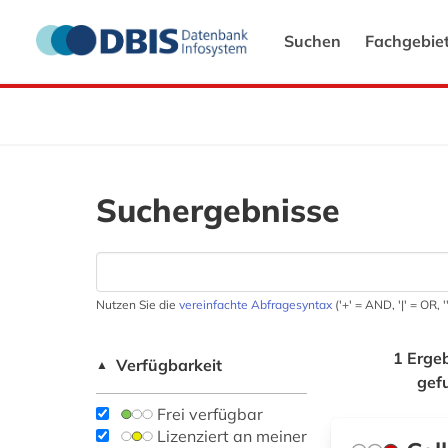
Suchen
Fachgebie
Suchergebnisse
Nutzen Sie die
vereinfachte Abfragesyntax
('+' = AND, '|' = OR,
1 Erge
Verfügbarkeit
▲
gef
Frei verfügbar
Lizenziert an meiner