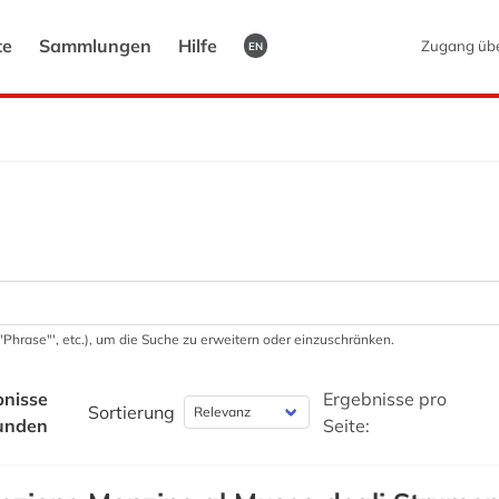
te
Sammlungen
Hilfe
Zugang üb
EN
 '"Phrase"', etc.), um die Suche zu erweitern oder einzuschränken.
bnisse
Ergebnisse pro
Sortierung
unden
Seite: