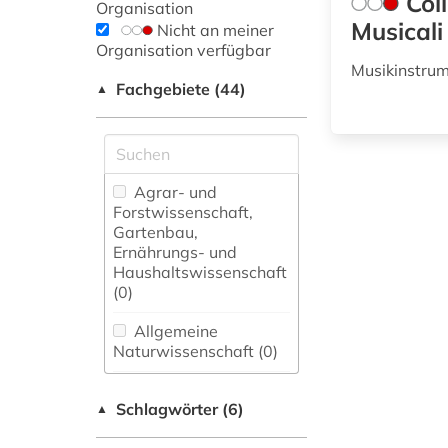
Col
Organisation
Musicali
Nicht an meiner
Organisation verfügbar
Musikinstrum
Fachgebiete (44)
▲
Agrar- und
Forstwissenschaft,
Gartenbau,
Ernährungs- und
Haushaltswissenschaft
(0)
Allgemeine
Naturwissenschaft (0)
Allgemeine und
Schlagwörter (6)
fachübergreifende
▲
Datenbanken (0)