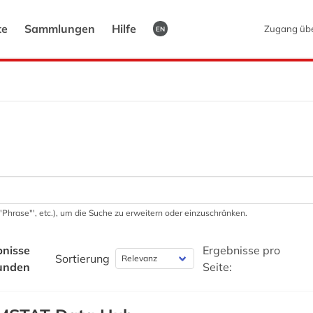
te
Sammlungen
Hilfe
Zugang üb
EN
 '"Phrase"', etc.), um die Suche zu erweitern oder einzuschränken.
bnisse
Ergebnisse pro
Sortierung
unden
Seite: