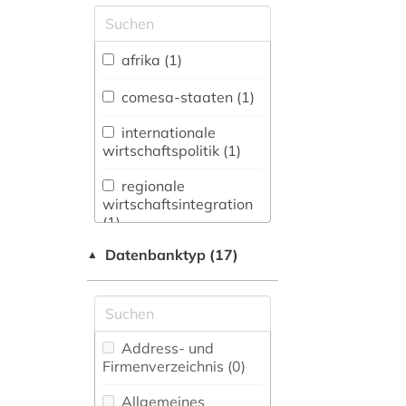
Allgemeine und
vergleichende Sprach-
und
afrika (1)
Literaturwissenschaft.
Indogermanistik.
comesa-staaten (1)
Außereuropäische
Sprachen und
internationale
Literaturen (0)
wirtschaftspolitik (1)
Anglistik.
regionale
Amerikanistik (0)
wirtschaftsintegration
(1)
Archäologie (0)
Datenbanktyp (17)
▲
Architektur,
wirtschaftswissenschaften
Bauingenieur- und
(1)
Vermessungswesen (0)
Biologie,
Address- und
Biotechnologie (0)
Firmenverzeichnis (0
)
Buch- und
Allgemeines