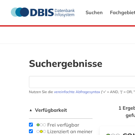
Suchen
Fachgebie
Suchergebnisse
Nutzen Sie die
vereinfachte Abfragesyntax
('+' = AND, '|' = OR,
1 Erge
Verfügbarkeit
▲
gef
Frei verfügbar
Lizenziert an meiner