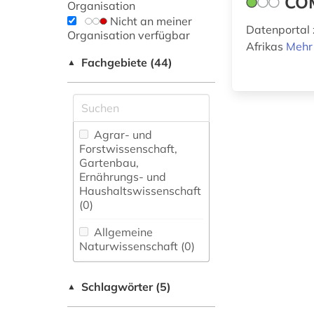
CO
Organisation
Nicht an meiner
Datenportal 
Organisation verfügbar
Afrikas
Mehr
Fachgebiete (44)
▲
Agrar- und
Forstwissenschaft,
Gartenbau,
Ernährungs- und
Haushaltswissenschaft
(0)
Allgemeine
Naturwissenschaft (0)
Allgemeine und
Schlagwörter (5)
fachübergreifende
▲
Datenbanken (0)