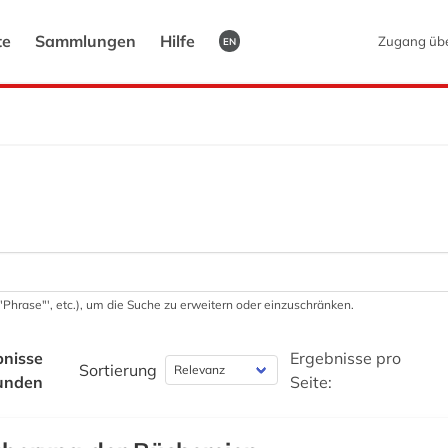
te
Sammlungen
Hilfe
Zugang üb
EN
 '"Phrase"', etc.), um die Suche zu erweitern oder einzuschränken.
bnisse
Ergebnisse pro
Sortierung
unden
Seite: