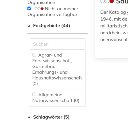
Säu
Organisation
Nicht an meiner
Der Katalog g
Organisation verfügbar
1946, mit de
Fachgebiete (44)
militaristis
▲
nordrhein-we
unerwünschter
Agrar- und
Forstwissenschaft,
Gartenbau,
Ernährungs- und
Haushaltswissenschaft
(0)
Allgemeine
Naturwissenschaft (0)
Allgemeine und
Schlagwörter (5)
fachübergreifende
▲
Datenbanken (0)