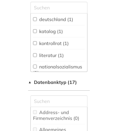
Allgemeine und
vergleichende Sprach-
und
deutschland (1)
Literaturwissenschaft.
Indogermanistik.
katalog (1)
Außereuropäische
Sprachen und
kontrollrat (1)
Literaturen (0)
literatur (1)
Anglistik.
Amerikanistik (0)
nationalsozialismus
(1)
Archäologie (0)
Datenbanktyp (17)
▲
Architektur,
Bauingenieur- und
Vermessungswesen (0)
Biologie,
Address- und
Biotechnologie (0)
Firmenverzeichnis (0
)
Buch- und
Allgemeines