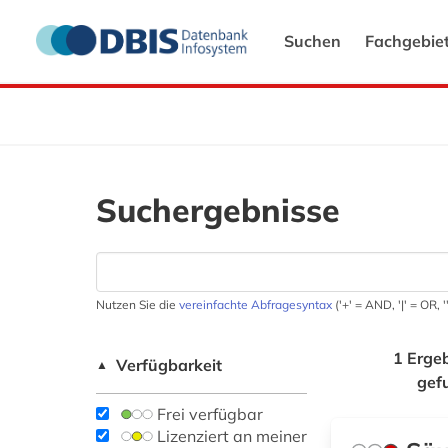
Suchen
Fachgebie
Suchergebnisse
Nutzen Sie die
vereinfachte Abfragesyntax
('+' = AND, '|' = OR,
1 Erge
Verfügbarkeit
▲
gef
Frei verfügbar
Lizenziert an meiner