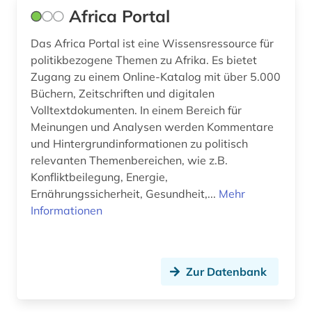
Theologie und Religionswissenschaften (0)
Africa Portal
Werkstoffwissenschaften und
Fertigungstechnik (0)
Das Africa Portal ist eine Wissensressource für
politikbezogene Themen zu Afrika. Es bietet
Wirtschaftswissenschaften (0)
Zugang zu einem Online-Katalog mit über 5.000
Büchern, Zeitschriften und digitalen
Wissenschaftskunde, Forschung, Hochschul-,
Volltextdokumenten. In einem Bereich für
Museumswesen (0)
Meinungen und Analysen werden Kommentare
und Hintergrundinformationen zu politisch
relevanten Themenbereichen, wie z.B.
Konfliktbeilegung, Energie,
Ernährungssicherheit, Gesundheit,...
Mehr
Informationen
Zur Datenbank