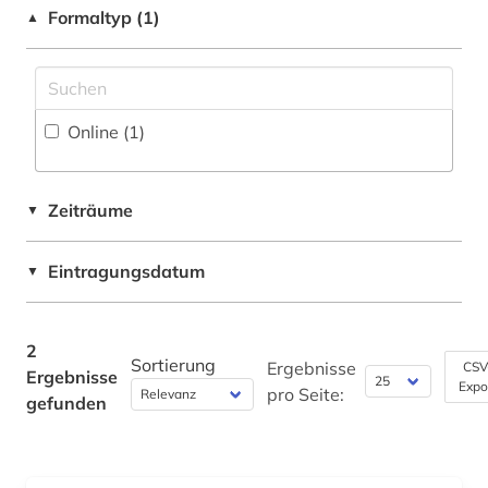
Formaltyp (1)
▲
Philosophie (0)
Physik (0)
Online (1
)
Politologie (2)
Psychologie (0)
Zeiträume
▼
Rechtswissenschaft (0)
Romanistik (0)
Eintragungsdatum
▼
Slavistik (0)
2
Soziologie (1)
Sortierung
Ergebnisse
CSV
Ergebnisse
Expo
pro Seite:
Sport (0)
gefunden
Technik (0)