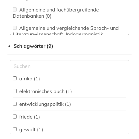
Allgemeine und fachübergreifende
Datenbanken (0)
Allgemeine und vergleichende Sprach- und
Literaturwissenschaft. Indogermanistik.
Außereuropäische Sprachen und Literaturen (0)
Schlagwörter (9)
▲
Anglistik. Amerikanistik (0)
Archäologie (0)
Architektur, Bauingenieur- und
afrika (1)
Vermessungswesen (0)
elektronisches buch (1)
Biologie, Biotechnologie (0)
entwicklungspolitik (1)
Buch- und Bibliothekswesen,
Informationswissenschaft (0)
friede (1)
Chemie und Pharmazie (0)
gewalt (1)