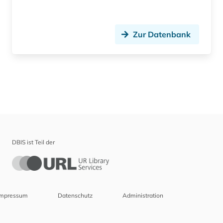
Zur Datenbank
DBIS ist Teil der
Impressum
Datenschutz
Administration