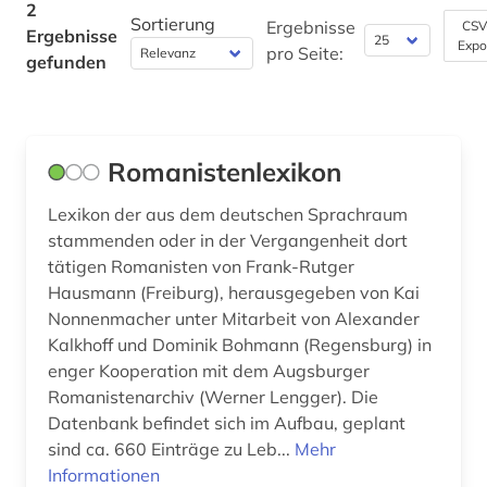
2
Sortierung
Ergebnisse
CSV
Ergebnisse
Philosophie (0)
Expo
pro Seite:
gefunden
Physik (0)
Politologie (0)
Romanistenlexikon
Psychologie (0)
Lexikon der aus dem deutschen Sprachraum
Rechtswissenschaft (0)
stammenden oder in der Vergangenheit dort
Romanistik (2)
tätigen Romanisten von Frank-Rutger
Hausmann (Freiburg), herausgegeben von Kai
Slavistik (0)
Nonnenmacher unter Mitarbeit von Alexander
Kalkhoff und Dominik Bohmann (Regensburg) in
Soziologie (0)
enger Kooperation mit dem Augsburger
Romanistenarchiv (Werner Lengger). Die
Sport (0)
Datenbank befindet sich im Aufbau, geplant
Technik (0)
sind ca. 660 Einträge zu Leb...
Mehr
Informationen