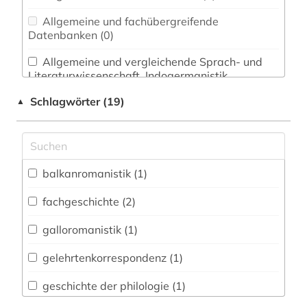
Allgemeine und fachübergreifende
Datenbanken (0)
Allgemeine und vergleichende Sprach- und
Literaturwissenschaft. Indogermanistik.
Außereuropäische Sprachen und Literaturen (1)
Schlagwörter (19)
▲
Anglistik. Amerikanistik (0)
Archäologie (0)
Architektur, Bauingenieur- und
balkanromanistik (1)
Vermessungswesen (0)
fachgeschichte (2)
Biologie, Biotechnologie (0)
galloromanistik (1)
Buch- und Bibliothekswesen,
Informationswissenschaft (0)
gelehrtenkorrespondenz (1)
Chemie und Pharmazie (0)
geschichte der philologie (1)