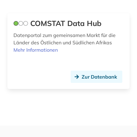
Philosophie (0)
COMSTAT Data Hub
Physik (0)
Datenportal zum gemeinsamen Markt für die
Politologie (0)
Länder des Östlichen und Südlichen Afrikas
Psychologie (0)
Mehr Informationen
Rechtswissenschaft (0)
Romanistik (0)
Zur Datenbank
Slavistik (0)
Soziologie (0)
Sport (0)
Technik (0)