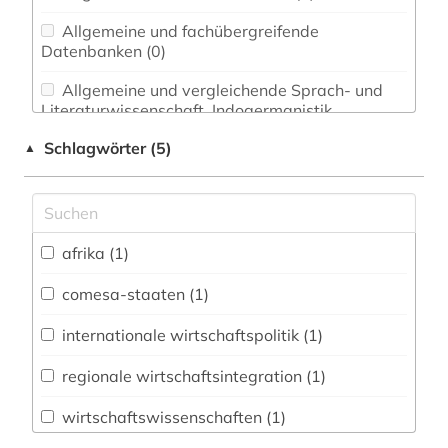
Allgemeine und fachübergreifende
Datenbanken (0)
Allgemeine und vergleichende Sprach- und
Literaturwissenschaft. Indogermanistik.
Außereuropäische Sprachen und Literaturen (0)
Schlagwörter (5)
▲
Anglistik. Amerikanistik (0)
Archäologie (0)
Architektur, Bauingenieur- und
afrika (1)
Vermessungswesen (0)
comesa-staaten (1)
Biologie, Biotechnologie (0)
internationale wirtschaftspolitik (1)
Buch- und Bibliothekswesen,
Informationswissenschaft (0)
regionale wirtschaftsintegration (1)
Chemie und Pharmazie (0)
wirtschaftswissenschaften (1)