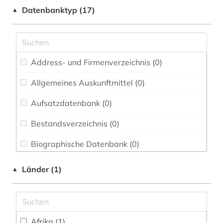
Elektrotechnik, Elektronik, Nachrichtentechnik
Datenbanktyp (17)
▲
(0)
Energietechnik (0)
Ethnologie (0)
Address- und Firmenverzeichnis (0
)
Geographie (0)
Allgemeines Auskunftmittel (0
)
Geowissenschaften (0)
Aufsatzdatenbank (0
)
Germanistik. Niederlandistik. Skandinavistik
(0)
Bestandsverzeichnis (0
)
Geschichte (0)
Biographische Datenbank (0
)
Geschichte der Pädagogik und des
Buchhandelsverzeichnis (0
)
Länder (1)
▲
Bildungswesens (0)
Disziplinäre Forschungsdatenrepositorien (0
)
Gesundheitswissenschaften (0)
Disziplinäre Repositorien (0
)
Informatik (0)
Afrika (1)