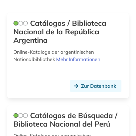
Philosophie (0)
Catálogos / Biblioteca
Physik (0)
Nacional de la República
Politologie (0)
Argentina
Psychologie (0)
Online-Kataloge der argentinischen
Nationalbibliothek
Mehr Informationen
Rechtswissenschaft (0)
Romanistik (0)
Zur Datenbank
Slavistik (0)
Soziologie (0)
Sport (0)
Catálogos de Búsqueda /
Biblioteca Nacional del Perú
Technik (0)
Online-Kataloge der peruanischen