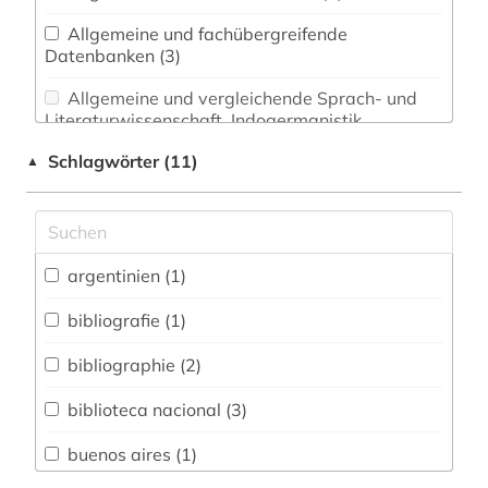
Allgemeine und fachübergreifende
Datenbanken (3)
Allgemeine und vergleichende Sprach- und
Literaturwissenschaft. Indogermanistik.
Außereuropäische Sprachen und Literaturen (0)
Schlagwörter (11)
▲
Anglistik. Amerikanistik (0)
Archäologie (0)
Architektur, Bauingenieur- und
argentinien (1)
Vermessungswesen (0)
bibliografie (1)
Biologie, Biotechnologie (0)
bibliographie (2)
Buch- und Bibliothekswesen,
Informationswissenschaft (0)
biblioteca nacional (3)
Chemie und Pharmazie (0)
buenos aires (1)