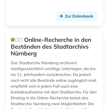
Theologie und Religionswissenschaften (0)
Werkstoffwissenschaften und
Fertigungstechnik (0)
Zur Datenbank
Wirtschaftswissenschaften (1)
Wissenschaftskunde, Forschung, Hochschul-,
Online-Recherche in den
Museumswesen (0)
Beständen des Stadtarchivs
Nürnberg
Das Stadtarchiv Nürnberg archiviert
stadtgeschichtlich wichtige Unterlagen, die bis
ins 11. Jahrhundert zurückreichen. Da jedoch
noch nicht alle Bestände online zugänglich sind,
empfiehlt sich in jedem Fall auch eine
Kontaktaufnahme mit dem Stadtarchiv. Für den
Einstieg in die Online-Recherche bietet das
Stadtarchiv Nürnberg zwei Möglichkeiten: Die