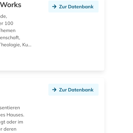
e Works
Zur Datenbank
nde,
er 100
 Themen
enschaft,
heologie, Ku...
Zur Datenbank
sentieren
des Hauses.
agt oder im
r deren