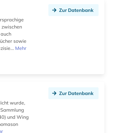
Zur Datenbank
hrsprachige
e zwischen
 auch
bücher sowie
isie...
Mehr
Zur Datenbank
licht wurde,
k-Sammlung
640) und Wing
Thomason
hr