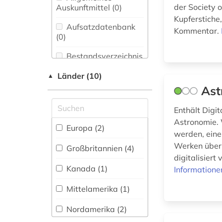
Bibliothekswesen,
der Society o
Auskunftmittel (0
)
publikation (1)
Informationswissenschaft
Kupferstiche
(8)
Aufsatzdatenbank
elektronische
Kommentar.
(0
)
ressource (2)
Chemie und
Pharmazie (0)
Bestandsverzeichnis
elektronische
(0
)
zeitschrift (1)
Elektrotechnik,
Länder (10)
▲
Elektronik,
Biographische
elektronisches buch
Ast
Nachrichtentechnik (0)
Datenbank (0
)
(13)
Enthält Digi
Energietechnik (0)
england (5)
Astronomie. W
Buchhandelsverzeichnis
Europa (2)
Ethnologie (0)
werden, eine
(0
)
englisch (4)
Werken über 
Großbritannien (4)
Disziplinäre
Geographie (2)
englisch literatur (1)
digitalisier
Forschungsdatenrepositorien
Kanada (1)
Informatione
(0
)
Geowissenschaften
europa (2)
(1)
Mittelamerika (1)
Disziplinäre
franken (1)
Repositorien (0
Germanistik.
)
Nordamerika (2)
Niederlandistik.
geschichte (3)