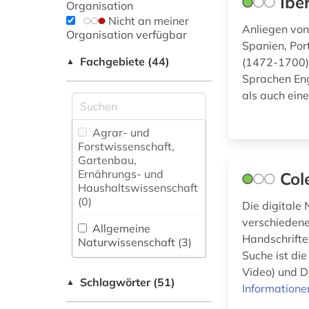
Ibe
Organisation
Nicht an meiner
Anliegen von 
Organisation verfügbar
Spanien, Por
Fachgebiete (44)
(1472-1700) 
▲
Sprachen Eng
als auch eine
Agrar- und
Forstwissenschaft,
Gartenbau,
Ernährungs- und
Col
Haushaltswissenschaft
(0)
Die digitale 
verschiedene
Allgemeine
Handschriften
Naturwissenschaft (3)
Suche ist di
Allgemeine und
Video) und D
Schlagwörter (51)
fachübergreifende
▲
Informatione
Datenbanken (9)