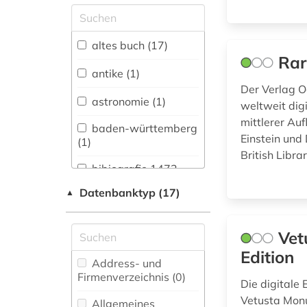
Allgemeine und
vergleichende Sprach-
und
altes buch (17)
Literaturwissenschaft.
Rar
Indogermanistik.
antike (1)
Außereuropäische
Der Verlag O
Sprachen und
astronomie (1)
weltweit digi
Literaturen (9)
mittlerer Au
baden-württemberg
Anglistik.
Einstein und
(1)
Amerikanistik (8)
British Libra
bibiografie 1472-
Archäologie (0)
1700 (1)
Datenbanktyp (17)
▲
Architektur,
digitalisat (3)
Bauingenieur- und
Vermessungswesen (1)
Vet
druckgraphik (1)
Edition
Biologie,
Address- und
elektronische
Biotechnologie (0)
Firmenverzeichnis (0
)
bibliothek (1)
Die digitale 
Buch- und
Vetusta Monu
Allgemeines
elektronische