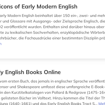
icons of Early Modern English
Early Modern English beinhaltet über 150 ein-, zwei- und me
 und Glossare mit Ausgangs- oder Zielsprache Englisch, di
2 veröffentlicht wurden. Enthalten sind darüber hinaus aber
te zu lexikalischen Sachverhalten, enzyklopädische Wörter
hrbücher, die Fachausdrücke einer bestimmten Disziplin präz
n
ly English Books Online
om ersten Buch, das jemals in englischer Sprache veröffent
Spenser und Shakespeare umfasst diese umfangreiche E-Boo
in den Kurztitelkatalogen von Pollard & Redgrave (1475-1
gelisteten Bücher im Volltext. Hinzu kommen die Titel der 
ung (1640-1661) und das Early English Books Tract S...
Me