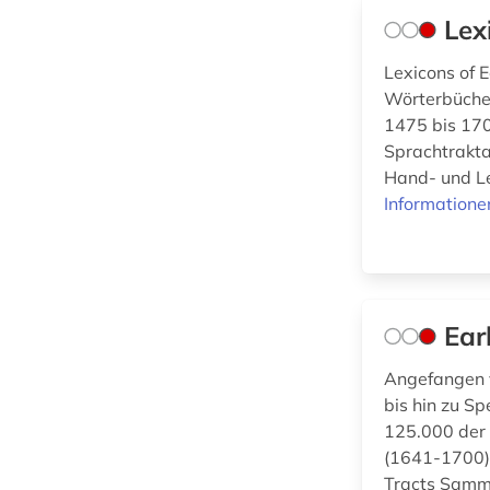
(5)
romanische
Lex
philologie (1)
Werkstoffwissenschaften
Lexicons of 
romanistik (1)
und Fertigungstechnik (0)
Wörterbücher
1475 bis 170
spanien (1)
Sprachtrakta
Wirtschaftswissenschaften
usa (2)
(0)
Hand- und Le
Informatione
wörterbuch (1)
Wissenschaftskunde,
württemberg (1)
Forschung, Hochschul-,
Museumswesen (1)
Ear
Angefangen v
bis hin zu 
125.000 der 
(1641-1700) 
Tracts Samml